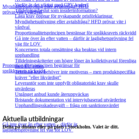
Varför är det viktigt med CPV-koder?
Myndighetsutövning eller avtalsfråga? HFD
Tilldelningsbeslut som insiderinformation?
prövar vite i vårdval
Låga krav öppnar för nyskapande prisförklaringar
Myndighetsutövning eller avtalsfråga? HFD prövar vite i
vårdval
Proportionalitetsprincipen begränsar för språkkravets räckvidd
Gå inte över ån efter vatten – därför är laglighetsprövning fel
väg för LOV
Koncernens totala omsättning ska beaktas vid intern
upphandling
Tilldelningskriterier om högre löner än kollektivavtal förenliga
Proportionalitetsprincipen begränsar för
med EU‑rätten
språkkravets räckvidd
Tekniska krav behöver inte motiveras – men produktspecifika
kräver ”eller likvärdigt”
Leverantör som inte uppfyllt obligatoriskt krav skulle
utvärderas
Utgånget anbud kunde återuppväckas
Bristande dokumentation vid intervjubaserad utvärdering
Upphandlingsskadeavgift – fråga om sanktionsvärdet
Aktuella utbildningar
Gå inte över ån efter vatten – därför är
Delta på distans eller på plats i Stockholm. Valet är ditt.
laglighetsprövning fel väg för LOV