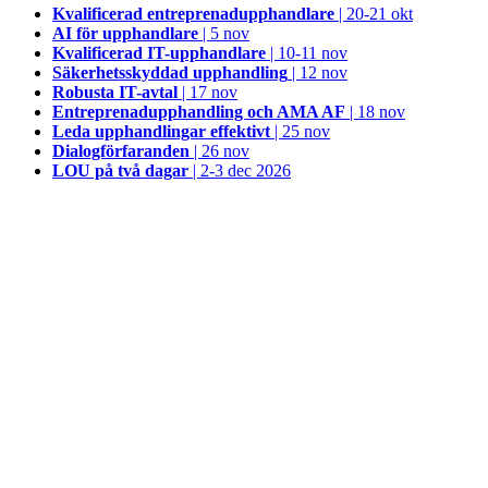
Kvalificerad entreprenad­upphandlare
| 20-21 okt
AI för upphandlare
| 5 nov
Kvalificerad IT-upphandlare
| 10-11 nov
Säkerhetsskyddad upphandling
| 12 nov
Robusta IT-avtal
| 17 nov
Entreprenadupphandling och AMA AF
| 18 nov
Leda upphandlingar effektivt
| 25 nov
Dialogförfaranden
| 26 nov
LOU på två dagar
| 2-3 dec 2026