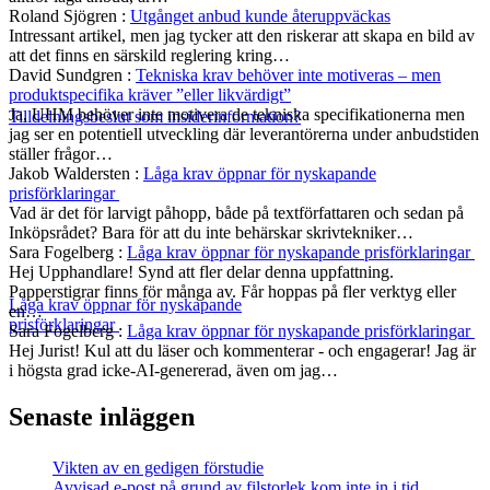
Roland Sjögren
:
Utgånget anbud kunde återuppväckas
Intressant artikel, men jag tycker att den riskerar att skapa en bild av
att det finns en särskild reglering kring…
David Sundgren
:
Tekniska krav behöver inte motiveras – men
produktspecifika kräver ”eller likvärdigt”
Ja, UHM behöver inte motivera de tekniska specifikationerna men
Tilldelningsbeslut som insiderinformation?
jag ser en potentiell utveckling där leverantörerna under anbudstiden
ställer frågor…
Jakob Waldersten
:
Låga krav öppnar för nyskapande
prisförklaringar
Vad är det för larvigt påhopp, både på textförfattaren och sedan på
Inköpsrådet? Bara för att du inte behärskar skrivtekniker…
Sara Fogelberg
:
Låga krav öppnar för nyskapande prisförklaringar
Hej Upphandlare! Synd att fler delar denna uppfattning.
Papperstigrar finns för många av. Får hoppas på fler verktyg eller
Låga krav öppnar för nyskapande
en…
prisförklaringar
Sara Fogelberg
:
Låga krav öppnar för nyskapande prisförklaringar
Hej Jurist! Kul att du läser och kommenterar - och engagerar! Jag är
i högsta grad icke-AI-genererad, även om jag…
Senaste inläggen
Vikten av en gedigen förstudie
Avvisad e-post på grund av filstorlek kom inte in i tid