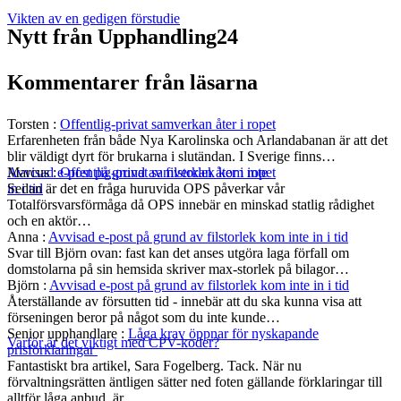
Vikten av en gedigen förstudie
Nytt från Upphandling24
Kommentarer från läsarna
Torsten
:
Offentlig-privat samverkan åter i ropet
Erfarenheten från både Nya Karolinska och Arlandabanan är att det
blir väldigt dyrt för brukarna i slutändan. I Sverige finns…
Marcus
:
Offentlig-privat samverkan åter i ropet
Avvisad e-post på grund av filstorlek kom inte
Sedan är det en fråga huruvida OPS påverkar vår
in i tid
Totalförsvarsförmåga då OPS innebär en minskad statlig rådighet
och en aktör…
Anna
:
Avvisad e-post på grund av filstorlek kom inte in i tid
Svar till Björn ovan: fast kan det anses utgöra laga förfall om
domstolarna på sin hemsida skriver max-storlek på bilagor…
Björn
:
Avvisad e-post på grund av filstorlek kom inte in i tid
Återställande av försutten tid - innebär att du ska kunna visa att
förseningen beror på något som du inte kunde…
Senior upphandlare
:
Låga krav öppnar för nyskapande
Varför är det viktigt med CPV-koder?
prisförklaringar
Fantastiskt bra artikel, Sara Fogelberg. Tack. När nu
förvaltningsrätten äntligen sätter ned foten gällande förklaringar till
alltför låga anbud, är…