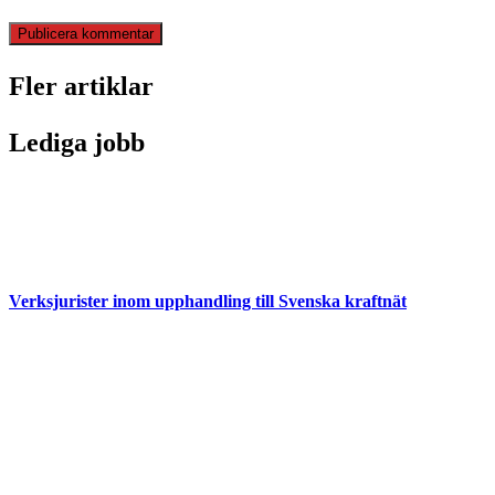
Fler artiklar
Lediga jobb
Verksjurister inom upphandling till Svenska kraftnät