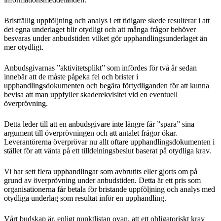
Bristfällig uppföljning och analys i ett tidigare skede resulterar i att
det egna underlaget blir otydligt och att många frågor behöver
besvaras under anbudstiden vilket gör upphandlingsunderlaget än
mer otydligt.
Anbudsgivarnas ”aktivitetsplikt” som infördes för två år sedan
innebär att de måste påpeka fel och brister i
upphandlingsdokumenten och begära förtydliganden för att kunna
bevisa att man uppfyller skaderekvisitet vid en eventuell
överprövning.
Detta leder till att en anbudsgivare inte längre får ”spara” sina
argument till överprövningen och att antalet frågor ökar.
Leverantörerna överprövar nu allt oftare upphandlingsdokumenten i
stället för att vänta på ett tilldelningsbeslut baserat på otydliga krav.
Vi har sett flera upphandlingar som avbrutits eller gjorts om på
grund av överprövning under anbudstiden. Detta är ett pris som
organisationerna får betala för bristande uppföljning och analys med
otydliga underlag som resultat inför en upphandling.
Vårt budskap är, enligt punktlistan ovan, att ett obligatoriskt krav