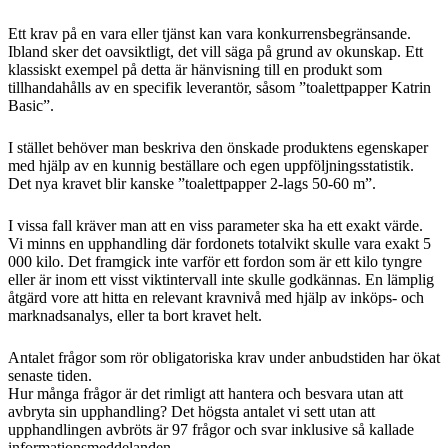
Ett krav på en vara eller tjänst kan vara konkurrensbegränsande.
Ibland sker det oavsiktligt, det vill säga på grund av okunskap. Ett
klassiskt exempel på detta är hänvisning till en produkt som
tillhandahålls av en specifik leverantör, såsom ”toalettpapper Katrin
Basic”.
I stället behöver man beskriva den önskade produktens egenskaper
med hjälp av en kunnig beställare och egen uppföljningsstatistik.
Det nya kravet blir kanske ”toalettpapper 2-lags 50-60 m”.
I vissa fall kräver man att en viss parameter ska ha ett exakt värde.
Vi minns en upphandling där fordonets totalvikt skulle vara exakt 5
000 kilo. Det framgick inte varför ett fordon som är ett kilo tyngre
eller är inom ett visst viktintervall inte skulle godkännas. En lämplig
åtgärd vore att hitta en relevant kravnivå med hjälp av inköps- och
marknadsanalys, eller ta bort kravet helt.
Antalet frågor som rör obligatoriska krav under anbudstiden har ökat
senaste tiden.
Hur många frågor är det rimligt att hantera och besvara utan att
avbryta sin upphandling? Det högsta antalet vi sett utan att
upphandlingen avbröts är 97 frågor och svar inklusive så kallade
informationsmeddelanden.