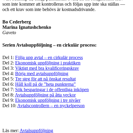
som inte kommer att kontrolleras och följas upp inte ska ställas —
och ett krav som inte behövs är kostnadsdrivande.
Bo Cederberg
Marina Ignatushchenko
Gaveto
Serien Avtalsuppföljning – en cirkulär process:
Del 1:
Följa upp avtal – en cirkulär process
Del 2:
Ekonomisk uppföljning i praktiken
Del 3:
Viktigt med bra kvalificeringskrav
Del 4:
Börja med avtalsuppföljning
Del 5:
Tre steg för att nå önskat resultat
Del 6:
Håll koll på de ”heta punkterna”
Del 7:
Sök besparingar i de offentliga inköpen
Del 8:
Avtalsuppföljning på åtta veckor
Del 9:
Ekonomisk uppföljning i tre nivåer
Del 10:
Avtalscontrollern – en nyckelperson
Läs mer:
Avtalsuppföljning