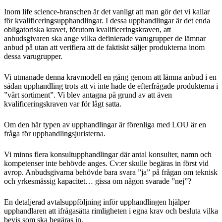
Inom life science-branschen är det vanligt att man gör det vi kallar
för kvalificeringsupphandlingar. I dessa upphandlingar är det enda
obligatoriska kravet, förutom kvalificeringskraven, att
anbudsgivaren ska ange vilka definierade varugrupper de lämnar
anbud på utan att verifiera att de faktiskt säljer produkterna inom
dessa varugrupper.
Vi utmanade denna kravmodell en gång genom att lämna anbud i en
sådan upphandling trots att vi inte hade de efterfrågade produkterna i
”vårt sortiment”. Vi blev antagna på grund av att även
kvalificeringskraven var för lågt satta.
Om den här typen av upphandlingar är förenliga med LOU är en
fråga för upphandlingsjuristerna.
Vi minns flera konsultupphandlingar där antal konsulter, namn och
kompetenser inte behövde anges. Cv:er skulle begäras in först vid
avrop. Anbudsgivarna behövde bara svara ”ja” på frågan om teknisk
och yrkesmässig kapacitet… gissa om någon svarade ”nej”?
En detaljerad avtalsuppföljning inför upphandlingen hjälper
upphandlaren att ifrågasätta rimligheten i egna krav och besluta vilka
bevis som ska begäras in.