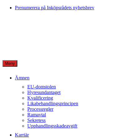
Skip
Prenumerera på Inköpsrådets nyhetsbrev
to
content
Meny
Ämnen
EU-domstolen
Hyresundantaget
Kvalificering
Likabehandlingsprincipen
Processregler
Ramavtal
Sekretess
Upphandlingsskadeavgift
Karriär