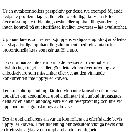
Ur en avtalscontrollers perspektiv ger dessa två exempel följande
kedja av problem: lågt ställda eller obefintliga krav – risk för
överprövning av tilldelningsbeslut eller upphandlingsunderlag –
ingen kontroll på att efterfrågad kvalitet levereras – låg avtalstrohet.
Upphandlarens och referensgruppens viktigaste uppdrag är således
att skapa tydliga upphandlingsdokument med relevanta och
proportionella krav som går att följa upp.
Tyvärr utmanas inte de inlämnade bevisens trovärdighet i
utvärderingssteget; i stället görs detta vid en överprövning av
anbudsgivare som misstänker eller vet att den vinnande
konkurrenten inte uppfyller kraven.
I en konsultupphandling där den vinnande konsulten fabricerat
uppgifter om genomförda upphandlingar i sitt anbud ifrågasattes
detta av en annan anbudsgivare vid en överprövning och inte vid
upphandlarens gransknings av beviset.
Det är upphandlarens ansvar att kontrollera att efterfrågade bevis
uppfyller kraven. Efter tilldelning blir dessutom viktiga bevis ofta
sekretessbelagda av den upphandlande myndigheten.