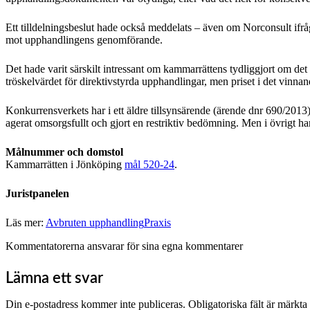
Ett tilldelningsbeslut hade också meddelats – även om Norconsult ifråg
mot upphandlingens genomförande.
Det hade varit särskilt intressant om kammarrättens tydliggjort om de
tröskelvärdet för direktivstyrda upphandlingar, men priset i det vinna
Konkurrensverkets har i ett äldre tillsynsärende (ärende dnr 690/2013)
agerat omsorgsfullt och gjort en restriktiv bedömning. Men i övrigt har f
Målnummer och domstol
Kammarrätten i Jönköping
mål 520-24
.
Juristpanelen
Läs mer:
Avbruten upphandling
Praxis
Kommentatorerna ansvarar för sina egna kommentarer
Lämna ett svar
Din e-postadress kommer inte publiceras.
Obligatoriska fält är märkta