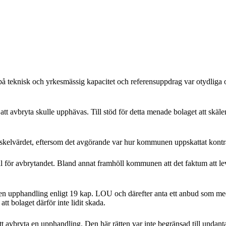
teknisk och yrkesmässig kapacitet och referensuppdrag var otydliga och 
t att avbryta skulle upphävas. Till stöd för detta menade bolaget att skäl
tröskelvärdet, eftersom det avgörande var hur kommunen uppskattat kont
ör avbrytandet. Bland annat framhöll kommunen att det faktum att leve
n upphandling enligt 19 kap. LOU och därefter anta ett anbud som med
t bolaget därför inte lidit skada.
t avbryta en upphandling. Den här rätten var inte begränsad till undanta