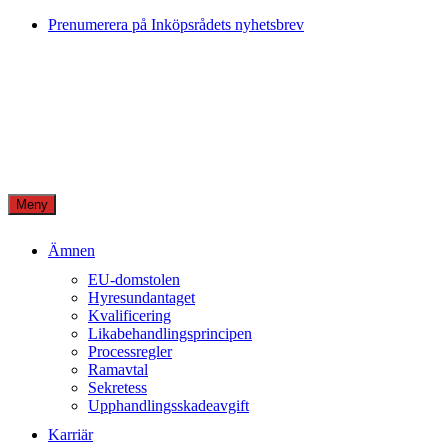
Skip
Prenumerera på Inköpsrådets nyhetsbrev
to
content
Meny
Ämnen
EU-domstolen
Hyresundantaget
Kvalificering
Likabehandlingsprincipen
Processregler
Ramavtal
Sekretess
Upphandlingsskadeavgift
Karriär