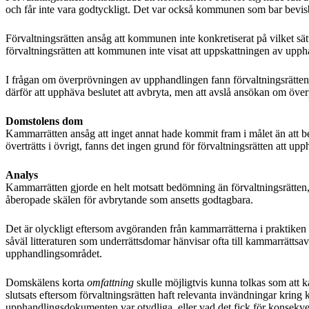
och får inte vara godtyckligt. Det var också kommunen som bar bevisbör
Förvaltningsrätten ansåg att kommunen inte konkretiserat på vilket s
förvaltningsrätten att kommunen inte visat att uppskattningen av upph
I frågan om överprövningen av upphandlingen fann förvaltningsrätten at
därför att upphäva beslutet att avbryta, men att avslå ansökan om öve
Domstolens dom
Kammarrätten ansåg att inget annat hade kommit fram i målet än att be
överträtts i övrigt, fanns det ingen grund för förvaltningsrätten at
Analys
Kammarrätten gjorde en helt motsatt bedömning än förvaltningsrätten,
åberopade skälen för avbrytande som ansetts godtagbara.
Det är olyckligt eftersom avgöranden från kammarrätterna i praktiken h
såväl litteraturen som underrättsdomar hänvisar ofta till kammarrättsav
upphandlingsområdet.
Domskälens korta
omfattning
skulle möjligtvis kunna tolkas som att k
slutsats eftersom förvaltningsrätten haft relevanta invändningar kring 
upphandlingsdokumenten var otydliga, eller vad det fick för konsekve