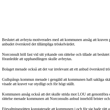
Beslutet att avbryta motiverades med att kommunen ansåg att kraven på 
anbudet överskred det tillämpliga tröskelvärdet.
Norconsult höll fast vid sitt yrkande om rättelse och tillade att beslute
föranledde att upphandlingen skulle avbrytas.
Bolaget menade också att det var irrelevant att ett anbud överskred 
Gullspångs kommun menade i gengäld att kommunen haft sakliga skäl f
visade att kravet var otydligt och för högt ställt.
Kommunen ansåg också att det skulle strida mot LOU att genomföra e
rättelse menade kommunen att Norconsults anbud innehöll brister och at
Förvaltningsrätten konstaterade att kommunen i och för sig hade rätt at