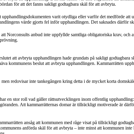
dan för att det fanns sakligt godtagbara skäl för att avbryta.
ätt upphandlingsdokumenten varit otydliga eller varför det medförde at
andlingens värde gjorts fel inför upphandlingen. Det saknades därför sk
t Norconsults anbud inte uppfyllde samtliga obligatoriska krav, och att
rprövning.
slutet att avbryta upphandlingen hade grundats på sakligt godtagbara sk
t upphäva kommunens beslut att avbryta upphandlingen. Kammarrätten upph
 men redovisar inte tankegången kring detta i de mycket korta domskälen
ar en stor roll vad gäller rättsutvecklingen inom offentlig upphandling
göranden. Att kammarrätternas domar är tillräckligt motiverade är därför 
ammarrätten ansåg att kommunen med råge visat på tillräckligt godtagba
kommunens anförda skäl för att avbryta – inte minst att kommunen inte ko
ns.