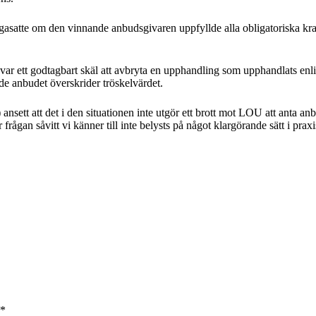
asatte om den vinnande anbudsgivaren uppfyllde alla obligatoriska krav 
t var ett godtagbart skäl att avbryta en upphandling som upphandlats en
nde anbudet överskrider tröskelvärdet.
 ansett att det i den situationen inte utgör ett brott mot LOU att anta 
rågan såvitt vi känner till inte belysts på något klargörande sätt i praxi
*