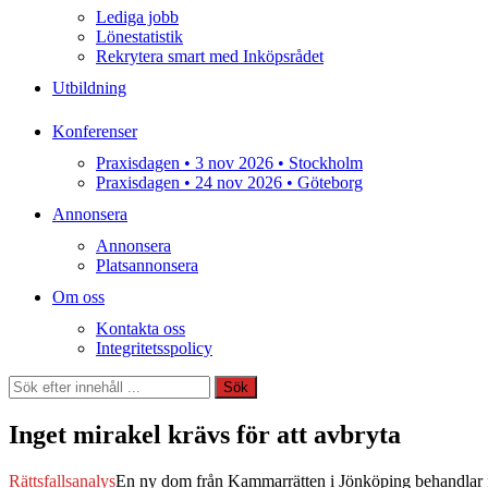
Lediga jobb
Lönestatistik
Rekrytera smart med Inköpsrådet
Utbildning
Konferenser
Praxisdagen • 3 nov 2026 • Stockholm
Praxisdagen • 24 nov 2026 • Göteborg
Annonsera
Annonsera
Platsannonsera
Om oss
Kontakta oss
Integritetsspolicy
Sök
Sök
Inget mirakel krävs för att avbryta
Rättsfallsanalys
En ny dom från Kammarrätten i Jönköping behandlar f