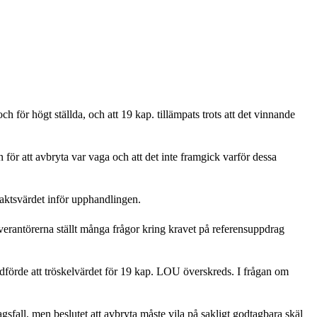
för högt ställda, och att 19 kap. tillämpats trots att det vinnande
en för att avbryta var vaga och att det inte framgick varför dessa
raktsvärdet inför upphandlingen.
rantörerna ställt många frågor kring kravet på referensuppdrag
förde att tröskelvärdet för 19 kap. LOU överskreds. I frågan om
gsfall, men beslutet att avbryta måste vila på sakligt godtagbara skäl