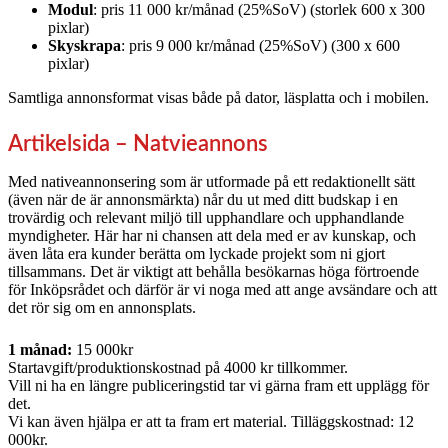
Modul
: pris 11 000 kr/månad (25%SoV) (storlek 600 x 300
pixlar)
Skyskrapa
: pris 9 000 kr/månad (25%SoV) (300 x 600
pixlar)
Samtliga annonsformat visas både på dator, läsplatta och i mobilen.
Artikelsida – Natvieannons
Med nativeannonsering som är utformade på ett redaktionellt sätt
(även när de är annonsmärkta) når du ut med ditt budskap i en
trovärdig och relevant miljö till upphandlare och upphandlande
myndigheter. Här har ni chansen att dela med er av kunskap, och
även låta era kunder berätta om lyckade projekt som ni gjort
tillsammans. Det är viktigt att behålla besökarnas höga förtroende
för Inköpsrådet och därför är vi noga med att ange avsändare och att
det rör sig om en annonsplats.
1 månad:
15 000kr
Startavgift/produktionskostnad på 4000 kr tillkommer.
Vill ni ha en längre publiceringstid tar vi gärna fram ett upplägg för
det.
Vi kan även hjälpa er att ta fram ert material. Tilläggskostnad: 12
000kr.