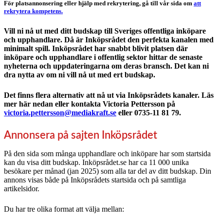
För platsannonsering eller hjälp med rekrytering, gå till vår sida om
att
rekrytera kompetens.
Vill ni nå ut med ditt budskap till Sveriges offentliga inköpare
och upphandlare. Då är Inköpsrådet den perfekta kanalen med
minimalt spill. Inköpsrådet har snabbt blivit platsen där
inköpare och upphandlare i offentlig sektor hittar de senaste
nyheterna och uppdateringarna om deras bransch. Det kan ni
dra nytta av om ni vill nå ut med ert budskap.
Det finns flera alternativ att nå ut via Inköpsrådets kanaler. Läs
mer här nedan eller kontakta Victoria Pettersson på
victoria.pettersson@mediakraft.se
eller 0735-11 81 79.
Annonsera på sajten Inköpsrådet
På den sida som många upphandlare och inköpare har som startsida
kan du visa ditt budskap. Inköpsrådet.se har ca 11 000 unika
besökare per månad (jan 2025) som alla tar del av ditt budskap. Din
annons visas både på Inköpsrådets startsida och på samtliga
artikelsidor.
Du har tre olika format att välja mellan: