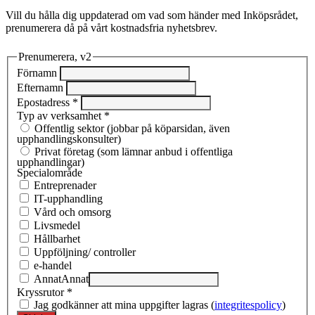
Vill du hålla dig uppdaterad om vad som händer med Inköpsrådet,
prenumerera då på vårt kostnadsfria nyhetsbrev.
Prenumerera, v2
Förnamn
Efternamn
Epostadress
*
Typ av verksamhet
*
Offentlig sektor (jobbar på köparsidan, även
upphandlingskonsulter)
Privat företag (som lämnar anbud i offentliga
upphandlingar)
Specialområde
Entreprenad­er
IT-upphandling
Vård och omsorg
Livsmedel
Hållbarhet
Uppföljning/ controller
e-handel
Annat
Annat
Kryssrutor
*
Jag godkänner att mina uppgifter lagras (
integritespolicy
)