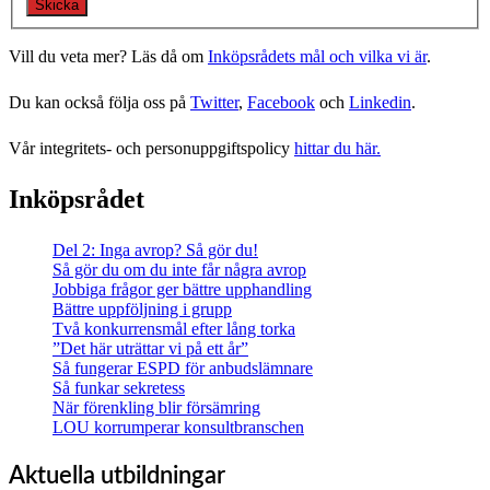
Vill du veta mer? Läs då om
Inköpsrådets mål och vilka vi är
.
Du kan också följa oss på
Twitter
,
Facebook
och
Linkedin
.
Vår integritets- och personuppgiftspolicy
hittar du här.
Inköpsrådet
Del 2: Inga avrop? Så gör du!
Så gör du om du inte får några avrop
Jobbiga frågor ger bättre upphandling
Bättre uppföljning i grupp
Två konkurrensmål efter lång torka
”Det här uträttar vi på ett år”
Så fungerar ESPD för anbudslämnare
Så funkar sekretess
När förenkling blir försämring
LOU korrumperar konsultbranschen
Aktuella utbildningar