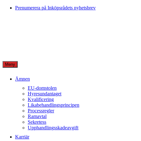
Skip
Prenumerera på Inköpsrådets nyhetsbrev
to
content
Meny
Ämnen
EU-domstolen
Hyresundantaget
Kvalificering
Likabehandlingsprincipen
Processregler
Ramavtal
Sekretess
Upphandlingsskadeavgift
Karriär