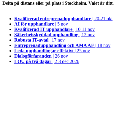
Delta på distans eller på plats i Stockholm. Valet är ditt.
Kvalificerad entreprenad­upphandlare
| 20-21 okt
AI för upphandlare
| 5 nov
Kvalificerad IT-upphandlare
| 10-11 nov
Säkerhetsskyddad upphandling
| 12 nov
Robusta IT-avtal
| 17 nov
Entreprenadupphandling och AMA AF
| 18 nov
Leda upphandlingar effektivt
| 25 nov
Dialogförfaranden
| 26 nov
LOU på två dagar
| 2-3 dec 2026