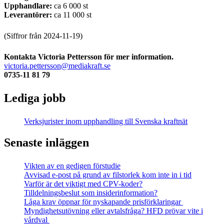
Upphandlare:
ca 6 000 st
Leverantörer:
ca 11 000 st
(Siffror från 2024-11-19)
Kontakta Victoria Pettersson för mer information.
victoria.pettersson@mediakraft.se
0735-11 81 79
Lediga jobb
Verksjurister inom upphandling till Svenska kraftnät
Senaste inläggen
Vikten av en gedigen förstudie
Avvisad e-post på grund av filstorlek kom inte in i tid
Varför är det viktigt med CPV-koder?
Tilldelningsbeslut som insiderinformation?
Låga krav öppnar för nyskapande prisförklaringar
Myndighetsutövning eller avtalsfråga? HFD prövar vite i
vårdval