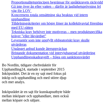
Proportionalitetsprincipen begränsar för språkkravets räckvidd
Gå inte över ån efter vatten – därför är laglighetsprövning fel
väg för LOV
Koncernens totala omsättning ska beaktas vid intern
upphandling
Tilldelningskriterier om högre löner än kollektivavtal förenliga
med EU‑rätten
Tekniska krav behöver inte motiveras – men produktspecifika
kräver ”eller likvärdigt”
Leverantör som inte uppfyllt obligatoriskt krav skulle
utvärderas
Utgånget anbud kunde återuppväckas
Bristande dokumentation vid intervjubaserad utvärdering
Upphandlingsskadeavgift – fråga om sanktionsvärdet
Bo Nordlin, tidigare chefredaktör för
Upphandling24, startade i september 2015
Inköpsrådet. Det är en ny sajt med fokus på
inköp och upphandling och med större djup
och mer analys.
Inköpsrådet är en sajt för kunskapsutbyte både
mellan inköpare och upphandlare, men också
mellan köpare och säljare.