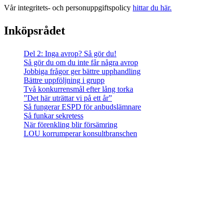
Vår integritets- och personuppgiftspolicy
hittar du här.
Inköpsrådet
Del 2: Inga avrop? Så gör du!
Så gör du om du inte får några avrop
Jobbiga frågor ger bättre upphandling
Bättre uppföljning i grupp
Två konkurrensmål efter lång torka
”Det här uträttar vi på ett år”
Så fungerar ESPD för anbudslämnare
Så funkar sekretess
När förenkling blir försämring
LOU korrumperar konsultbranschen