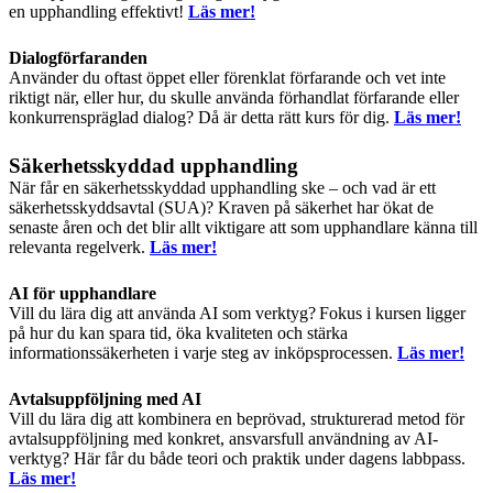
en upphandling effektivt!
Läs mer!
Dialogförfaranden
Använder du oftast öppet eller förenklat förfarande och vet inte
riktigt när, eller hur, du skulle använda förhandlat förfarande eller
konkurrenspräglad dialog? Då är detta rätt kurs för dig.
Läs mer!
Säkerhetsskyddad upphandling
När får en säkerhetsskyddad upphandling ske – och vad är ett
säkerhetsskyddsavtal (SUA)? Kraven på säkerhet har ökat de
senaste åren och det blir allt viktigare att som upphandlare känna till
relevanta regelverk.
Läs mer!
AI för upphandlare
Vill du lära dig att använda AI som verktyg? Fokus i kursen ligger
på hur du kan spara tid, öka kvaliteten och stärka
informationssäkerheten i varje steg av inköps­processen.
Läs mer!
Avtalsuppföljning med AI
Vill du lära dig att kombinera en beprövad, strukturerad metod för
avtalsuppföljning med konkret, ansvarsfull användning av AI-
verktyg? Här får du både teori och praktik under dagens labbpass.
Läs mer!