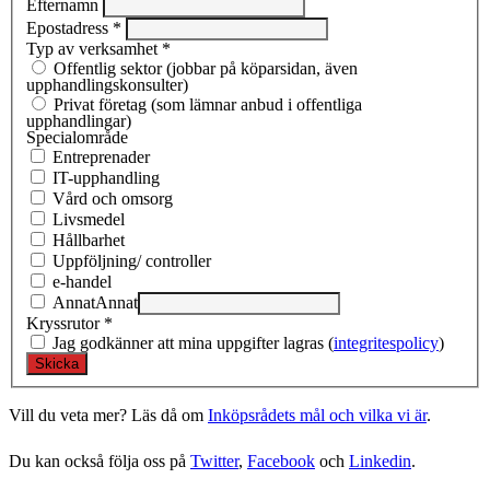
Efternamn
Epostadress
*
Typ av verksamhet
*
Offentlig sektor (jobbar på köparsidan, även
upphandlingskonsulter)
Privat företag (som lämnar anbud i offentliga
upphandlingar)
Specialområde
Entreprenad­er
IT-upphandling
Vård och omsorg
Livsmedel
Hållbarhet
Uppföljning/ controller
e-handel
Annat
Annat
Kryssrutor
*
Jag godkänner att mina uppgifter lagras (
integritespolicy
)
Vill du veta mer? Läs då om
Inköpsrådets mål och vilka vi är
.
Du kan också följa oss på
Twitter
,
Facebook
och
Linkedin
.