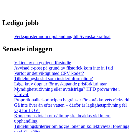
Lediga jobb
Verksjurister inom upphandling till Svenska kraftnät
Senaste inläggen
Vikten av en gedigen förstudie
Avvisad e-post på grund av filstorlek kom inte in i tid
Varför är det viktigt med CPV-koder?
Tilldelningsbeslut som insiderinformation?
Låga krav öppnar för nyskapande prisförklaringar
Myndighetsutövning eller avtalsfråga? HFD prövar vite i
vårdval
Proportionalitetsprincipen begränsar för språkkravets räckvidd
Gå inte över ån efter vatten – därför är laglighetsprövning fel
väg för LOV
Koncernens totala omsättning ska beaktas vid intern
upphandling
Tilldelningskriterier om högre löner än kollektivavtal förenliga
med EU‑rätten