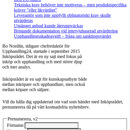
Tekniska krav behöver inte motiveras – men produktspecifika
kräver ”eller likvärdigt”
Leverantör som inte uppfyllt obligatoriskt krav skulle
utvärderas
Utgånget anbud kunde återuppväckas
Bristande dokumentation vid intervjubaserad utvärdering
Upphandlingsskadeavgift – fråga om sanktionsvärdet
Bo Nordlin, tidigare chefredaktör för
Upphandling24, startade i september 2015
Inköpsrådet. Det är en ny sajt med fokus på
inköp och upphandling och med större djup
och mer analys.
Inköpsrådet är en sajt för kunskapsutbyte både
mellan inköpare och upphandlare, men också
mellan köpare och säljare.
Vill du hålla dig uppdaterad om vad som händer med Inköpsrådet,
prenumerera då på vårt kostnadsfria nyhetsbrev.
Prenumerera, v2
Förnamn