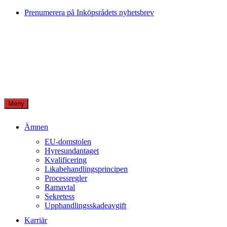
Skip
Prenumerera på Inköpsrådets nyhetsbrev
to
content
Meny
Ämnen
EU-domstolen
Hyresundantaget
Kvalificering
Likabehandlingsprincipen
Processregler
Ramavtal
Sekretess
Upphandlingsskadeavgift
Karriär