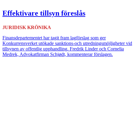
Effektivare tillsyn föreslås
JURIDISK KRÖNIKA
Finansdepartementet har tagit fram lagförslag som ger
Konkurrensverket utökade sanktions-och utredningsmöjligheter vid
tillsynen av offentlig upphandling. Fredrik Linder och Cornelia
Medrek, Advokatfirman Schjødt, kommenterar förslagen.