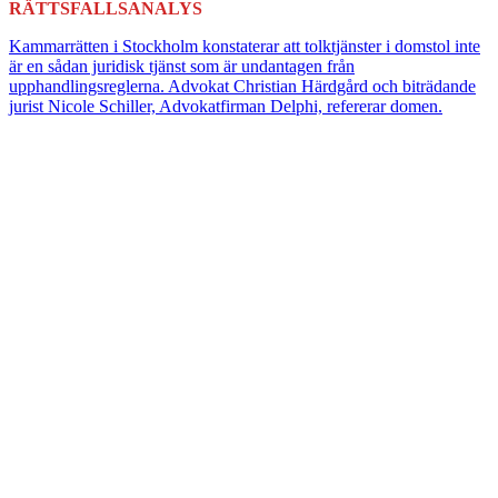
RÄTTSFALLSANALYS
Kammarrätten i Stockholm konstaterar att tolktjänster i domstol inte
är en sådan juridisk tjänst som är undantagen från
upphandlingsreglerna. Advokat Christian Härdgård och biträdande
jurist Nicole Schiller, Advokatfirman Delphi, refererar domen.