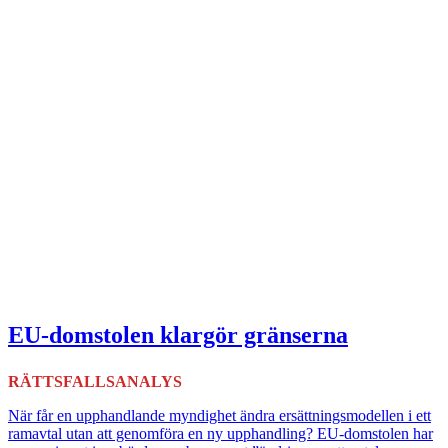
EU-domstolen klargör gränserna
RÄTTSFALLSANALYS
När får en upphandlande myndighet ändra ersättningsmodellen i ett
ramavtal utan att genomföra en ny upphandling? EU-domstolen har