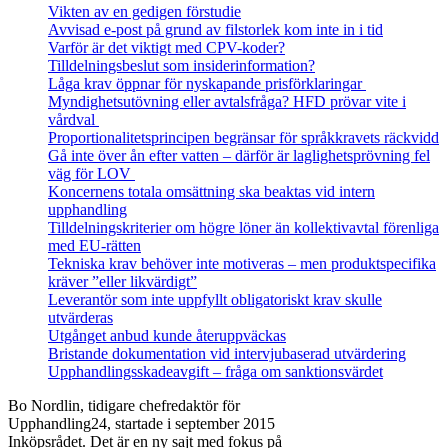
Vikten av en gedigen förstudie
Avvisad e-post på grund av filstorlek kom inte in i tid
Varför är det viktigt med CPV-koder?
Tilldelningsbeslut som insiderinformation?
Låga krav öppnar för nyskapande prisförklaringar
Myndighetsutövning eller avtalsfråga? HFD prövar vite i
vårdval
Proportionalitetsprincipen begränsar för språkkravets räckvidd
Gå inte över ån efter vatten – därför är laglighetsprövning fel
väg för LOV
Koncernens totala omsättning ska beaktas vid intern
upphandling
Tilldelningskriterier om högre löner än kollektivavtal förenliga
med EU‑rätten
Tekniska krav behöver inte motiveras – men produktspecifika
kräver ”eller likvärdigt”
Leverantör som inte uppfyllt obligatoriskt krav skulle
utvärderas
Utgånget anbud kunde återuppväckas
Bristande dokumentation vid intervjubaserad utvärdering
Upphandlingsskadeavgift – fråga om sanktionsvärdet
Bo Nordlin, tidigare chefredaktör för
Upphandling24, startade i september 2015
Inköpsrådet. Det är en ny sajt med fokus på