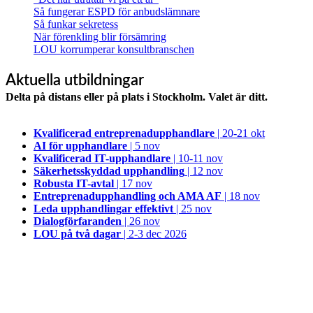
Så fungerar ESPD för anbudslämnare
Så funkar sekretess
När förenkling blir försämring
LOU korrumperar konsultbranschen
Aktuella utbildningar
Delta på distans eller på plats i Stockholm. Valet är ditt.
Kvalificerad entreprenad­upphandlare
| 20-21 okt
AI för upphandlare
| 5 nov
Kvalificerad IT-upphandlare
| 10-11 nov
Säkerhetsskyddad upphandling
| 12 nov
Robusta IT-avtal
| 17 nov
Entreprenadupphandling och AMA AF
| 18 nov
Leda upphandlingar effektivt
| 25 nov
Dialogförfaranden
| 26 nov
LOU på två dagar
| 2-3 dec 2026