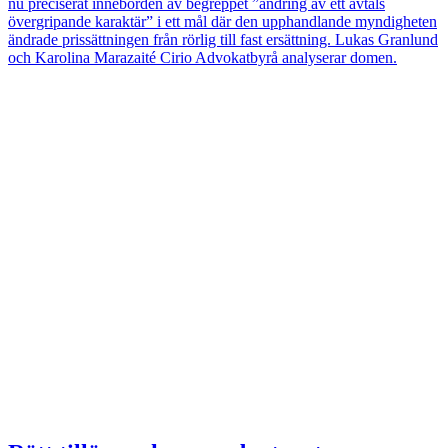
nu preciserat innebörden av begreppet ”ändring av ett avtals
övergripande karaktär” i ett mål där den upphandlande myndigheten
ändrade prissättningen från rörlig till fast ersättning. Lukas Granlund
och Karolina Marazaité Cirio Advokatbyrå analyserar domen.