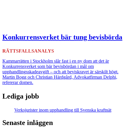
Konkurrensverket bär tung bevisbörda
RÄTTSFALLSANALYS
Kammarrätten i Stockholm slår fast i en ny dom att det är
Konkurrensverket som bär bevisbördan i mål om
upphandlingsskadeavgift – och att beviskravet är särskilt högt.
Martin Bogg och Christian Härdgård, Advokatfirman Delphi,
refererar domen.
Lediga jobb
Verksjurister inom upphandling till Svenska kraftnät
Senaste inläggen