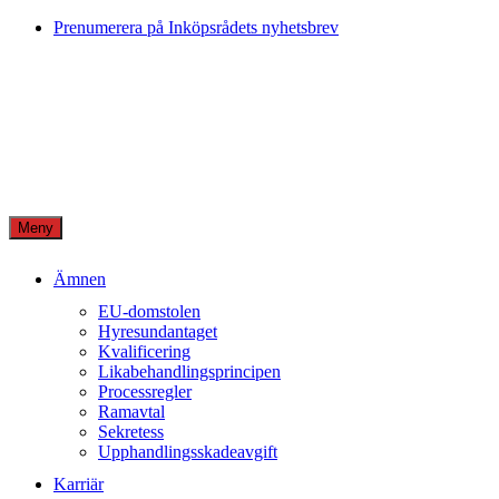
Skip
Prenumerera på Inköpsrådets nyhetsbrev
to
content
Meny
Ämnen
EU-domstolen
Hyresundantaget
Kvalificering
Likabehandlingsprincipen
Processregler
Ramavtal
Sekretess
Upphandlingsskadeavgift
Karriär