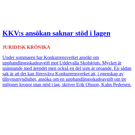
KKV:s ansökan saknar stöd i lagen
JURIDISK KRÖNIKA
Under sommaren har Konkurrensverket ansökt om
upphandlingsskadeavgift mot Uddevalla Skolskjuts. Mycket är
spännande med ärendet men också en del som är oroande. En sådan
sak är att det kan föresväva Konkurrensverket att, i egenskap av
tillsynsmyndighet, ansöka om en upphandlingsskadeavgift om tre
miljoner kronor utan stöd i lag, skriver Erik Olsson, Kahn Pedersen.