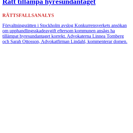
Rätt tillämpa hyresundantaget
RÄTTSFALLSANALYS
Förvaltningsrätten i Stockholm avslog Konkurrensverkets ansökan
om upphandlingsskadeavgift eftersom kommunen ansågs ha
tillämpat hyresundantaget korrekt. Advokaterna Linnea Tornberg
och Sarah Ottosson, Advokatfirman Lindahl, kommenterar domen.