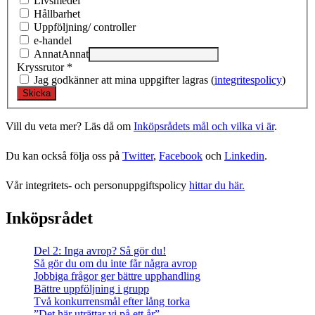
Livsmedel
Hållbarhet
Uppföljning/ controller
e-handel
Annat
Annat
Kryssrutor
*
Jag godkänner att mina uppgifter lagras (
integritespolicy
)
Vill du veta mer? Läs då om
Inköpsrådets mål och vilka vi är
.
Du kan också följa oss på
Twitter
,
Facebook
och
Linkedin
.
Vår integritets- och personuppgiftspolicy
hittar du här.
Inköpsrådet
Del 2: Inga avrop? Så gör du!
Så gör du om du inte får några avrop
Jobbiga frågor ger bättre upphandling
Bättre uppföljning i grupp
Två konkurrensmål efter lång torka
”Det här uträttar vi på ett år”