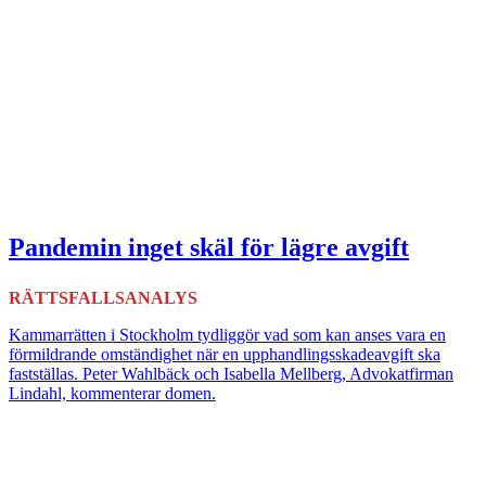
Pandemin inget skäl för lägre avgift
RÄTTSFALLSANALYS
Kammarrätten i Stockholm tydliggör vad som kan anses vara en
förmildrande omständighet när en upphandlingsskadeavgift ska
fastställas. Peter Wahlbäck och Isabella Mellberg, Advokatfirman
Lindahl, kommenterar domen.