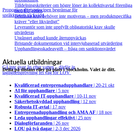
Tilldelningskriterier om högre löner än kollektivavtal förenliga
Proportionalitetsprincipen begränsar för
med EU‑rätten
språkkravets räckvidd
Tekniska krav behöver inte motiveras – men produktspecifika
kräver ”eller likvärdigt”
Leverantör som inte uppfyllt obligatoriskt krav skulle
utvärderas
Utgånget anbud kunde återuppväckas
Bristande dokumentation vid intervjubaserad utvärdering
Upphandlingsskadeavgift – fråga om sanktionsvärdet
Aktuella utbildningar
Gå inte över ån efter vatten – därför är
Delta på distans eller på plats i Stockholm. Valet är ditt.
laglighetsprövning fel väg för LOV
Kvalificerad entreprenad­upphandlare
| 20-21 okt
AI för upphandlare
| 5 nov
Kvalificerad IT-upphandlare
| 10-11 nov
Säkerhetsskyddad upphandling
| 12 nov
Robusta IT-avtal
| 17 nov
Entreprenadupphandling och AMA AF
| 18 nov
Leda upphandlingar effektivt
| 25 nov
Dialogförfaranden
| 26 nov
LOU på två dagar
| 2-3 dec 2026