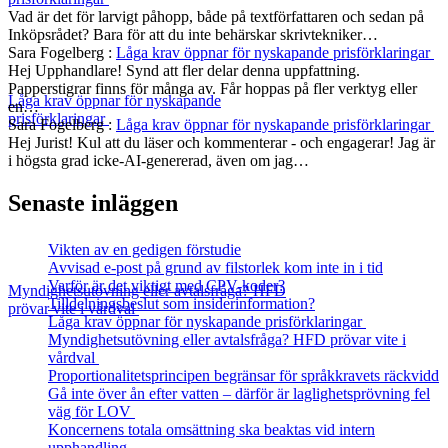
Vad är det för larvigt påhopp, både på textförfattaren och sedan på
Inköpsrådet? Bara för att du inte behärskar skrivtekniker…
Sara Fogelberg
:
Låga krav öppnar för nyskapande prisförklaringar
Hej Upphandlare! Synd att fler delar denna uppfattning.
Papperstigrar finns för många av. Får hoppas på fler verktyg eller
Låga krav öppnar för nyskapande
en…
prisförklaringar
Sara Fogelberg
:
Låga krav öppnar för nyskapande prisförklaringar
Hej Jurist! Kul att du läser och kommenterar - och engagerar! Jag är
i högsta grad icke-AI-genererad, även om jag…
Senaste inläggen
Vikten av en gedigen förstudie
Avvisad e-post på grund av filstorlek kom inte in i tid
Varför är det viktigt med CPV-koder?
Myndighetsutövning eller avtalsfråga? HFD
Tilldelningsbeslut som insiderinformation?
prövar vite i vårdval
Låga krav öppnar för nyskapande prisförklaringar
Myndighetsutövning eller avtalsfråga? HFD prövar vite i
vårdval
Proportionalitetsprincipen begränsar för språkkravets räckvidd
Gå inte över ån efter vatten – därför är laglighetsprövning fel
väg för LOV
Koncernens totala omsättning ska beaktas vid intern
upphandling