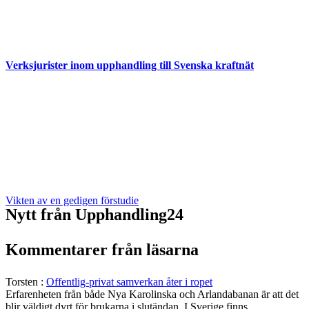
Verksjurister inom upphandling till Svenska kraftnät
Vikten av en gedigen förstudie
Nytt från Upphandling24
Kommentarer från läsarna
Torsten
:
Offentlig-privat samverkan åter i ropet
Erfarenheten från både Nya Karolinska och Arlandabanan är att det
blir väldigt dyrt för brukarna i slutändan. I Sverige finns…