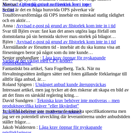
Marcus
:
Offentlig-privat samverkan åter i ropet
Avvisad e-post på grund av filstorlek kom inte
Sedan är det en fråga huruvida OPS påverkar vår
in i tid
Totalförsvarsförmåga då OPS innebär en minskad statlig rådighet
och en aktör…
Anna
:
Avvisad e-post på grund av filstorlek kom inte in i tid
Svar till Björn ovan: fast kan det anses utgöra laga förfall om
domstolarna på sin hemsida skriver max-storlek på bilagor…
Björn
:
Avvisad e-post på grund av filstorlek kom inte in i tid
Återställande av försutten tid - innebär att du ska kunna visa att
förseningen beror på något som du inte kunde…
Senior upphandlare
:
Låga krav öppnar för nyskapande
Varför är det viktigt med CPV-koder?
prisförklaringar
Fantastiskt bra artikel, Sara Fogelberg. Tack. När nu
förvaltningsrätten äntligen sätter ned foten gällande förklaringar till
alltför låga anbud, är…
Roland Sjögren
:
Utgånget anbud kunde återuppväckas
Intressant artikel, men jag tycker att den riskerar att skapa en bild av
att det finns en särskild reglering kring…
David Sundgren
:
Tekniska krav behöver inte motiveras – men
produktspecifika kräver ”eller likvärdigt”
Ja, UHM behöver inte motivera de tekniska specifikationerna men
Tilldelningsbeslut som insiderinformation?
jag ser en potentiell utveckling där leverantörerna under anbudstiden
ställer frågor…
Jakob Waldersten
:
Låga krav öppnar för nyskapande
prisförklaringar