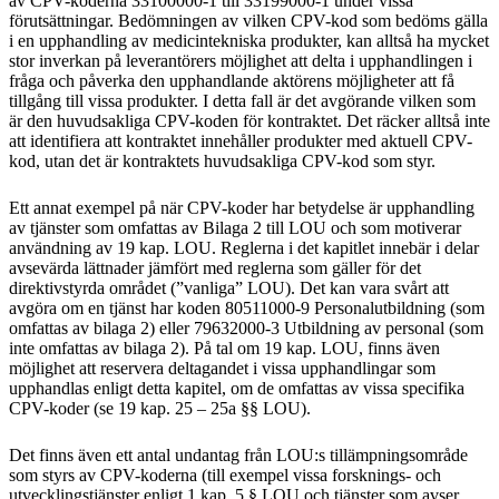
av CPV-koderna 33100000-1 till 33199000-1 under vissa
förutsättningar. Bedömningen av vilken CPV-kod som bedöms gälla
i en upphandling av medicintekniska produkter, kan alltså ha mycket
stor inverkan på leverantörers möjlighet att delta i upphandlingen i
fråga och påverka den upphandlande aktörens möjligheter att få
tillgång till vissa produkter. I detta fall är det avgörande vilken som
är den huvudsakliga CPV-koden för kontraktet. Det räcker alltså inte
att identifiera att kontraktet innehåller produkter med aktuell CPV-
kod, utan det är kontraktets huvudsakliga CPV-kod som styr.
Ett annat exempel på när CPV-koder har betydelse är upphandling
av tjänster som omfattas av Bilaga 2 till LOU och som motiverar
användning av 19 kap. LOU. Reglerna i det kapitlet innebär i delar
avsevärda lättnader jämfört med reglerna som gäller för det
direktivstyrda området (”vanliga” LOU). Det kan vara svårt att
avgöra om en tjänst har koden 80511000-9 Personalutbildning (som
omfattas av bilaga 2) eller 79632000-3 Utbildning av personal (som
inte omfattas av bilaga 2). På tal om 19 kap. LOU, finns även
möjlighet att reservera deltagandet i vissa upphandlingar som
upphandlas enligt detta kapitel, om de omfattas av vissa specifika
CPV-koder (se 19 kap. 25 – 25a §§ LOU).
Det finns även ett antal undantag från LOU:s tillämpningsområde
som styrs av CPV-koderna (till exempel vissa forsknings- och
utvecklingstjänster enligt 1 kap. 5 § LOU och tjänster som avser