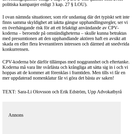
politiska kampanjer enligt 3 kap. 27 § LOU).
I ovan nämnda situationer, som rör undantag där det typiskt sett inte
finns samma skyldighet att iaktta gängse upphandlingsregler, ser vi
en överhängande risk för att ett felaktigt användande av CPV-
koderna – beroende på omständigheterna – skulle kunna betraktas
med presumtionen att den upphandlande aktören haft en avsikt att
skada en eller flera leverantörers intressen och därmed att snedvrida
konkurrensen.
CPV-koderna bör därför tillämpas med noggrannhet och eftertanke.
Koderna må vara lite svårlästa och krångliga att sätta sig in i och vi
hoppas att de kommer att förenklas i framtiden. Men tills vi får en
mer uppdaterad nomenklatur får vi göra det bästa av saken!
TEXT:
Sara-Li Olovsson och Erik Edström, Upp Advokatbyrå
Annons