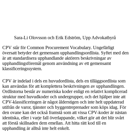
Sara-Li Olovsson och Erik Edström, Upp Advokatbyrå
CPV står för Common Procurement Vocabulary. Ungefärligt
översatt betyder det gemensam upphandlingsordlista. Syftet med den
är att standardisera upphandlande aktörers beskrivningar av
upphandlingsföremål genom användning av ett gemensamt
klassificeringssystem.
CPV är indelad i dels en huvudordlista, dels en tilläggsordlista som
kan användas för att komplettera beskrivningen av upphandlingen.
Ordlistorna består av numeriska koder enligt en relativt komplicerad
struktur med huvudkoder och undergrupper, och det hjälper inte att
CPV-klassificeringen är något ålderstigen och inte helt uppdaterad
utifrån de varor, tjänster och byggentreprenader som köps idag. För
den ovane kan det också framstå som att vissa CPV-koder är nästan
identiska, eller i varje fall överlappande, vilket gör att det blir svårt
att förstå skillnaden dem emellan. Att hitta rätt kod till en
upphandling är alltså inte helt enkelt.