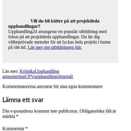
Vill du bli bättre på att projektleda
upphandlingar?
Upphandling24 arrangerar en populär utbildning med
fokus på att projektleda upphandlingar. Du lär dig
välbeprövade metoder för att lyckas leda projekt i hamn
på rätt tid.
Läs mer om utbildningen här.
Läs mer:
Krönika
Upphandling
annonsering
CPV
upphandlingsföremål
Kommentatorerna ansvarar för sina egna kommentarer
Lämna ett svar
Din e-postadress kommer inte publiceras.
Obligatoriska fält är
märkta
*
Kommentar
*