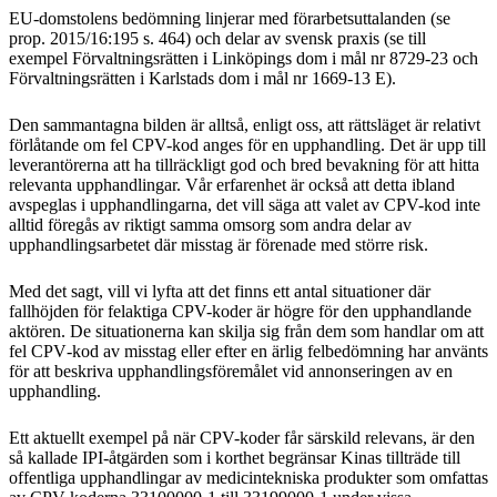
EU-domstolens bedömning linjerar med förarbetsuttalanden (se
prop. 2015/16:195 s. 464) och delar av svensk praxis (se till
exempel Förvaltningsrätten i Linköpings dom i mål nr 8729-23 och
Förvaltningsrätten i Karlstads dom i mål nr 1669-13 E).
Den sammantagna bilden är alltså, enligt oss, att rättsläget är relativt
förlåtande om fel CPV-kod anges för en upphandling. Det är upp till
leverantörerna att ha tillräckligt god och bred bevakning för att hitta
relevanta upphandlingar. Vår erfarenhet är också att detta ibland
avspeglas i upphandlingarna, det vill säga att valet av CPV-kod inte
alltid föregås av riktigt samma omsorg som andra delar av
upphandlingsarbetet där misstag är förenade med större risk.
Med det sagt, vill vi lyfta att det finns ett antal situationer där
fallhöjden för felaktiga CPV-koder är högre för den upphandlande
aktören. De situationerna kan skilja sig från dem som handlar om att
fel CPV‑kod av misstag eller efter en ärlig felbedömning har använts
för att beskriva upphandlingsföremålet vid annonseringen av en
upphandling.
Ett aktuellt exempel på när CPV-koder får särskild relevans, är den
så kallade IPI-åtgärden som i korthet begränsar Kinas tillträde till
offentliga upphandlingar av medicintekniska produkter som omfattas