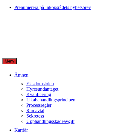
Skip
Prenumerera på Inköpsrådets nyhetsbrev
to
content
Meny
Ämnen
EU-domstolen
Hyresundantaget
Kvalificering
Likabehandlingsprincipen
Processregler
Ramavtal
Sekretess
Upphandlingsskadeavgift
Karriär