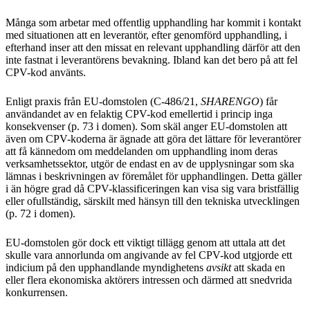
Många som arbetar med offentlig upphandling har kommit i kontakt
med situationen att en leverantör, efter genomförd upphandling, i
efterhand inser att den missat en relevant upphandling därför att den
inte fastnat i leverantörens bevakning. Ibland kan det bero på att fel
CPV-kod använts.
Enligt praxis från EU-domstolen (C-486/21,
SHARENGO
) får
användandet av en felaktig CPV-kod emellertid i princip inga
konsekvenser (p. 73 i domen). Som skäl anger EU-domstolen att
även om CPV-koderna är ägnade att göra det lättare för leverantörer
att få kännedom om meddelanden om upphandling inom deras
verksamhetssektor, utgör de endast en av de upplysningar som ska
lämnas i beskrivningen av föremålet för upphandlingen. Detta gäller
i än högre grad då CPV-klassificeringen kan visa sig vara bristfällig
eller ofullständig, särskilt med hänsyn till den tekniska utvecklingen
(p. 72 i domen).
EU-domstolen gör dock ett viktigt tillägg genom att uttala att det
skulle vara annorlunda om angivande av fel CPV-kod utgjorde ett
indicium på den upphandlande myndighetens
avsikt
att skada en
eller flera ekonomiska aktörers intressen och därmed att snedvrida
konkurrensen.