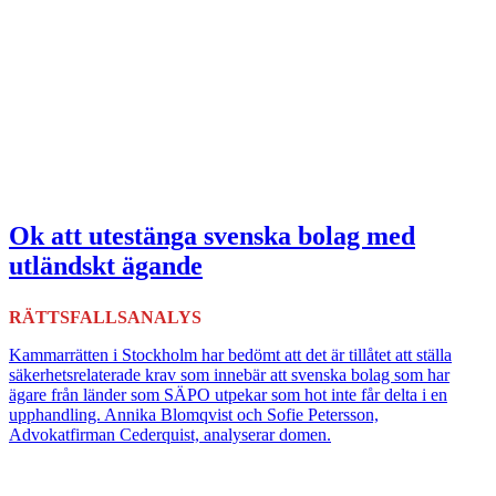
Ok att utestänga svenska bolag med
utländskt ägande
RÄTTSFALLSANALYS
Kammarrätten i Stockholm har bedömt att det är tillåtet att ställa
säkerhetsrelaterade krav som innebär att svenska bolag som har
ägare från länder som SÄPO utpekar som hot inte får delta i en
upphandling. Annika Blomqvist och Sofie Petersson,
Advokatfirman Cederquist, analyserar domen.