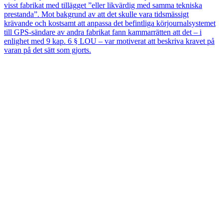
visst fabrikat med tillägget ”eller likvärdig med samma tekniska
prestanda”. Mot bakgrund av att det skulle vara tidsmässigt
krävande och kostsamt att anpassa det befintliga körjournalsystemet
till GPS-sändare av andra fabrikat fann kammarrätten att det – i
enlighet med 9 kap. 6 § LOU – var motiverat att beskriva kravet på
varan på det sätt som gjorts.