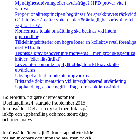
Myndighetsutövning eller avtalsfråga? HFD prövar vite i
vårdval
Proportionalitetsprincipen begränsar för språkkravets räckvidd
Gå inte över ån efter vatten – därför är laglighetsprövning fel
väg för LOV
Koncernens totala omsättning ska beaktas vid intern
upphandling
Tilldelningskriterier om högre löner än kollektivavtal förenliga
med EU‑rätten
Tekniska krav behöver inte motiveras – men produktspecifika
kräver ”eller likvärdigt”
Leverantör som inte uppfyllt obligatoriskt krav skulle
utvärderas
Utgånget anbud kunde återuppväckas
Bristande dokumentation vid intervjubaserad utvärdering
Upphandlingsskadeavgift – fråga om sanktionsvärdet
Bo Nordlin, tidigare chefredaktör för
Upphandling24, startade i september 2015
Inköpsrådet. Det är en ny sajt med fokus på
inköp och upphandling och med större djup
och mer analys.
Inköpsrådet är en sajt för kunskapsutbyte både
mellan inköpare och upphandlare, men också