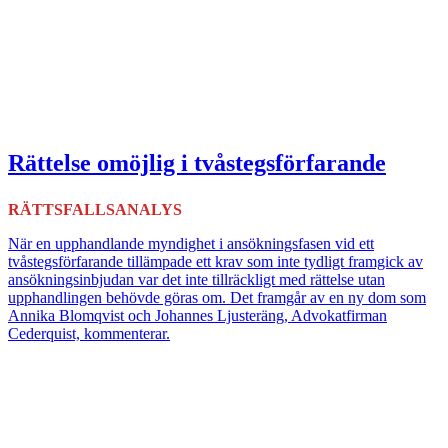
Rättelse omöjlig i tvåstegsförfarande
RÄTTSFALLSANALYS
När en upphandlande myndighet i ansökningsfasen vid ett
tvåstegsförfarande tillämpade ett krav som inte tydligt framgick av
ansökningsinbjudan var det inte tillräckligt med rättelse utan
upphandlingen behövde göras om. Det framgår av en ny dom som
Annika Blomqvist och Johannes Ljusteräng, Advokatfirman
Cederquist, kommenterar.