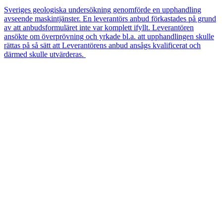
Sveriges geologiska undersökning genomförde en upphandling
avseende maskintjänster. En leverantörs anbud förkastades på grund
av att anbudsformuläret inte var komplett ifyllt. Leverantören
ansökte om överprövning och yrkade bl.a. att upphandlingen skulle
rättas på så sätt att Leverantörens anbud ansågs kvalificerat och
därmed skulle utvärderas.