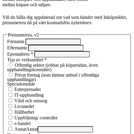
mellan köpare och säljare.
Vill du hålla dig uppdaterad om vad som händer med Inköpsrådet,
prenumerera då på vårt kostnadsfria nyhetsbrev.
Prenumerera, v2
Förnamn
Efternamn
Epostadress
*
Typ av verksamhet
*
Offentlig sektor (jobbar på köparsidan, även
upphandlingskonsulter)
Privat företag (som lämnar anbud i offentliga
upphandlingar)
Specialområde
Entreprenad­er
IT-upphandling
Vård och omsorg
Livsmedel
Hållbarhet
Uppföljning/ controller
e-handel
Annat
Annat