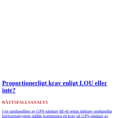
Proportionerligt krav enligt LOU eller
inte?
RÄTTSFALLSANALYS
I en upphandling av GPS-sändare till ett sedan tidigare upphandlat
körjournalsystem ställde kommunen ett krav på GPS-sändare av