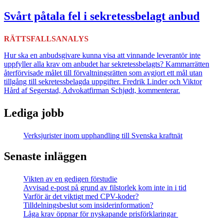
Svårt påtala fel i sekretessbelagt anbud
RÄTTSFALLSANALYS
Hur ska en anbudsgivare kunna visa att vinnande leverantör inte
uppfyller alla krav om anbudet har sekretessbelagts? Kammarrätten
återförvisade målet till förvaltningsrätten som avgjort ett mål utan
tillgång till sekretessbelagda uppgifter. Fredrik Linder och Viktor
Hård af Segerstad, Advokatfirman Schjødt, kommenterar.
Lediga jobb
Verksjurister inom upphandling till Svenska kraftnät
Senaste inläggen
Vikten av en gedigen förstudie
Avvisad e-post på grund av filstorlek kom inte in i tid
Varför är det viktigt med CPV-koder?
Tilldelningsbeslut som insiderinformation?
Låga krav öppnar för nyskapande prisförklaringar