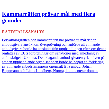
Kammarrätten prövar mål med flera
grunder
RÄTTSFALLSANALYS
Förvaltningsrätten och kammarrätten har prövat ett mål där en
anbudsgivare ansökt om överprövning och anförde att vinnande
anbudsgivare borde ha uteslutits från upphandlingen eftersom denna
omfattas av EU:s förordningar om sanktioner med anledning av
anfallskriget i Ukraina. Den klagande anbudsgivaren yrkar även på
att den upphandlande organisationen borde ha begärt en förklaring
av vinnande anbudslämnarens onormalt låga anbud. Johan
Rappmann och Linus Lundberg, Norma, kommenterar domen.