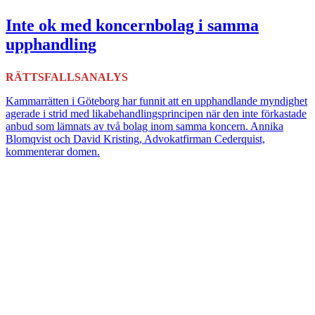
Inte ok med koncernbolag i samma
upphandling
RÄTTSFALLSANALYS
Kammarrätten i Göteborg har funnit att en upphandlande myndighet
agerade i strid med likabehandlingsprincipen när den inte förkastade
anbud som lämnats av två bolag inom samma koncern. Annika
Blomqvist och David Kristing, Advokatfirman Cederquist,
kommenterar domen.