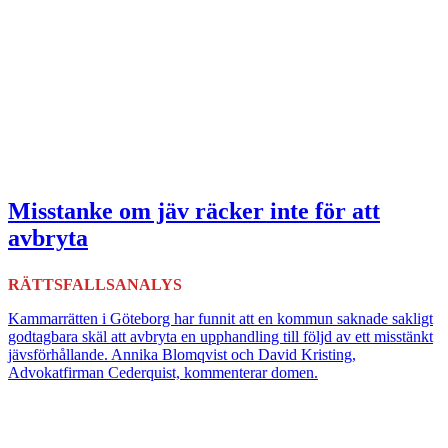
Misstanke om jäv räcker inte för att
avbryta
RÄTTSFALLSANALYS
Kammarrätten i Göteborg har funnit att en kommun saknade sakligt
godtagbara skäl att avbryta en upphandling till följd av ett misstänkt
jävsförhållande. Annika Blomqvist och David Kristing,
Advokatfirman Cederquist, kommenterar domen.