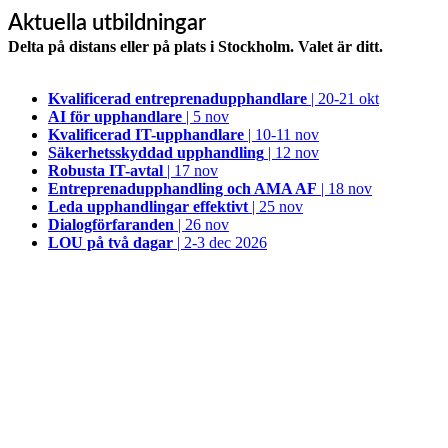
Aktuella utbildningar
Delta på distans eller på plats i Stockholm. Valet är ditt.
Kvalificerad entreprenad­upphandlare
| 20-21 okt
AI för upphandlare
| 5 nov
Kvalificerad IT-upphandlare
| 10-11 nov
Säkerhetsskyddad upphandling
| 12 nov
Robusta IT-avtal
| 17 nov
Entreprenadupphandling och AMA AF
| 18 nov
Leda upphandlingar effektivt
| 25 nov
Dialogförfaranden
| 26 nov
LOU på två dagar
| 2-3 dec 2026