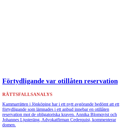
Förtydligande var otillåten reservation
RÄTTSFALLSANALYS
Kammarrätten i Jönköping har i ett nytt avgörande bedömt att ett
förtydligande som lämnades i ett anbud innebar en otillåten
reservation mot de obligatoriska kraven. Annika Blomqvist och
Johannes Ljusteräng, Advokatfirman Cederquist, kommenterar
domen.