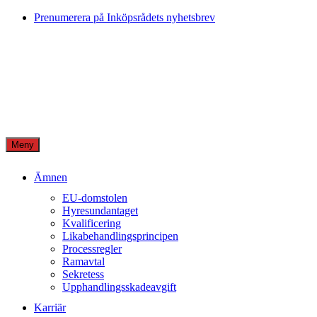
Skip
Prenumerera på Inköpsrådets nyhetsbrev
to
content
Meny
Ämnen
EU-domstolen
Hyresundantaget
Kvalificering
Likabehandlingsprincipen
Processregler
Ramavtal
Sekretess
Upphandlingsskadeavgift
Karriär