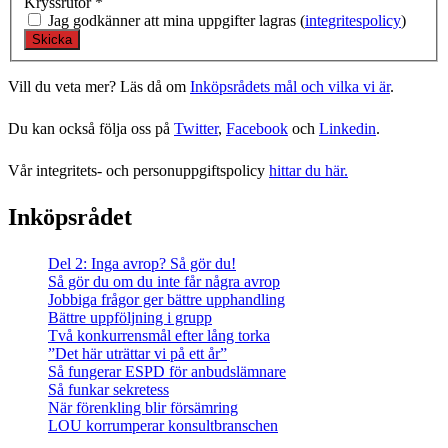
Kryssrutor
*
Jag godkänner att mina uppgifter lagras (
integritespolicy
)
Vill du veta mer? Läs då om
Inköpsrådets mål och vilka vi är
.
Du kan också följa oss på
Twitter
,
Facebook
och
Linkedin
.
Vår integritets- och personuppgiftspolicy
hittar du här.
Inköpsrådet
Del 2: Inga avrop? Så gör du!
Så gör du om du inte får några avrop
Jobbiga frågor ger bättre upphandling
Bättre uppföljning i grupp
Två konkurrensmål efter lång torka
”Det här uträttar vi på ett år”
Så fungerar ESPD för anbudslämnare
Så funkar sekretess
När förenkling blir försämring
LOU korrumperar konsultbranschen