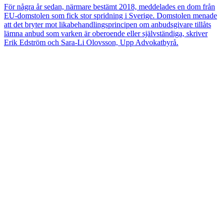
För några år sedan, närmare bestämt 2018, meddelades en dom från
EU-domstolen som fick stor spridning i Sverige. Domstolen menade
att det bryter mot likabehandlingsprincipen om anbudsgivare tillåts
lämna anbud som varken är oberoende eller självständiga, skriver
Erik Edström och Sara-Li Olovsson, Upp Advokatbyrå.