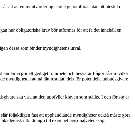
å sätt att en ny utvärdering skulle genomföras utan att utesluta
gan hur obligatoriska krav bör utformas för att få det innehåll en
ligen dessa som binder myndighetens urval.
upphandlarna gör ett gediget förarbete och besvarar frågor såsom vilka
 myndigheten att nå rätt resultat, dels för potentiella anbudsgivare
vare ska visa att den uppfyller kraven som ställts. I och för sig är
 slår följaktligen fast att upphandlande myndigheter också måste göra
 akademisk utbildning i till exempel personalvetenskap.