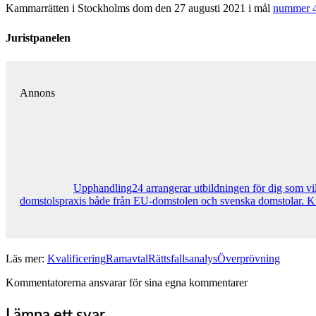
Kammarrätten i Stockholms dom den 27 augusti 2021 i mål
nummer 
Juristpanelen
Annons
Upphandling24 arrangerar utbildningen för dig som vi
domstolspraxis både från EU-domstolen och svenska domstolar. Kur
Läs mer:
Kvalificering
Ramavtal
Rättsfallsanalys
Överprövning
Kommentatorerna ansvarar för sina egna kommentarer
Lämna ett svar