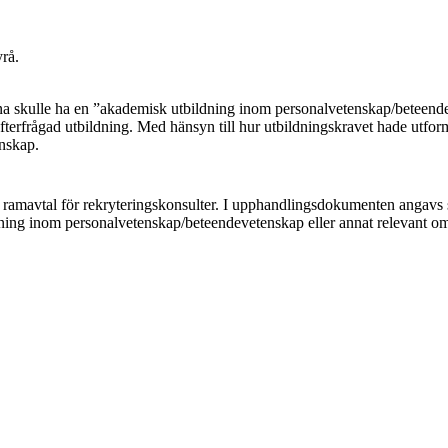
rå.
rna skulle ha en ”akademisk utbildning inom personalvetenskap/beteende
 efterfrågad utbildning. Med hänsyn till hur utbildningskravet hade utform
enskap.
ramavtal för rekryteringskonsulter. I upphandlingsdokumenten angavs s
dning inom personalvetenskap/beteendevetenskap eller annat relevant o