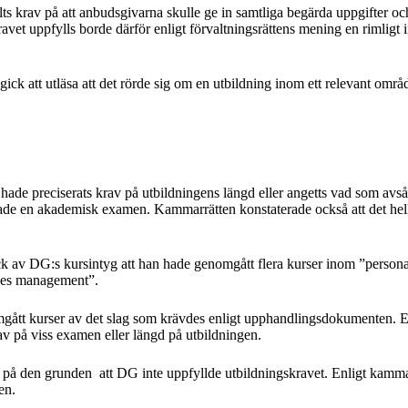
s krav på att anbudsgivarna skulle ge in samtliga begärda uppgifter och u
avet uppfylls borde därför enligt förvaltningsrättens mening en rimligt
ick att utläsa att det rörde sig om en utbildning inom ett relevant områ
ade preciserats krav på utbildningens längd eller angetts vad som avs
 hade en akademisk examen. Kammarrätten konstaterade också att det helle
gick av DG:s kursintyg att han hade genomgått flera kurser inom ”perso
rces management”.
ått kurser av det slag som krävdes enligt upphandlingsdokumenten. E
av på viss examen eller längd på utbildningen.
e på den grunden att DG inte uppfyllde utbildningskravet. Enligt kamma
en.