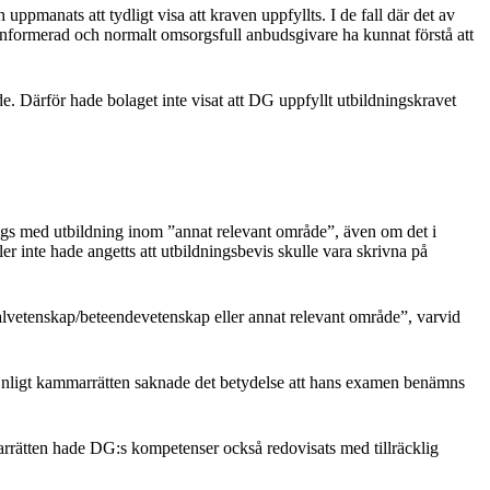
ppmanats att tydligt visa att kraven uppfyllts. I de fall där det av
 informerad och normalt omsorgsfull anbudsgivare ha kunnat förstå att
de. Därför hade bolaget inte visat att DG uppfyllt utbildningskravet
ågs med utbildning inom ”annat relevant område”, även om det i
r inte hade angetts att utbildningsbevis skulle vara skrivna på
nalvetenskap/beteendevetenskap eller annat relevant område”, varvid
nligt kammarrätten saknade det betydelse att hans examen benämns
rrätten hade DG:s kompetenser också redovisats med tillräcklig