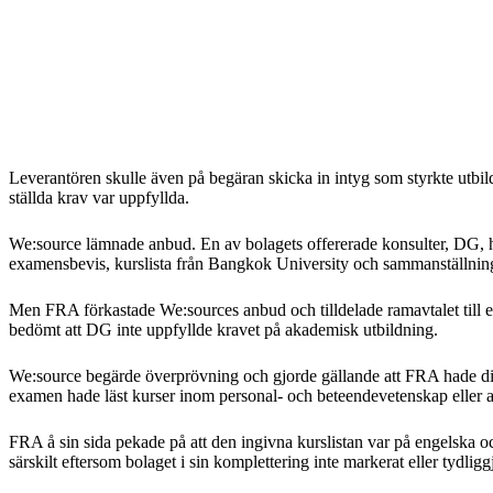
Leverantören skulle även på begäran skicka in intyg som styrkte utbild
ställda krav var uppfyllda.
We:source lämnade anbud. En av bolagets offererade konsulter, DG,
examensbevis, kurslista från Bangkok University och sammanställning
Men FRA förkastade We:sources anbud och tilldelade ramavtalet till en
bedömt att DG inte uppfyllde kravet på akademisk utbildning.
We:source begärde överprövning och gjorde gällande att FRA hade disk
examen hade läst kurser inom personal- och beteendevetenskap eller
FRA å sin sida pekade på att den ingivna kurslistan var på engelska oc
särskilt eftersom bolaget i sin komplettering inte markerat eller tydlig