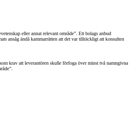
vetenskap eller annat relevant område”. Ett bolags anbud
ats ansåg ändå kammarrätten att det var tillräckligt att konsulten
om krav att leverantören skulle förfoga över minst två namngivna
mråde”.