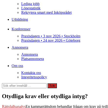
Lediga jobb
Lönestatistik
Rekrytera smart med Inköpsrådet
Utbildning
Konferenser
Praxisdagen • 3 nov 2026 • Stockholm
Praxisdagen • 24 nov 2026 • Göteborg
Annonsera
Annonsera
Platsannonsera
Om oss
Kontakta oss
Integritetsspolicy
Sök
Sök
Otydliga krav eller otydliga intyg?
Rättsfallsanalys
En kammarrättsdom behandlar frågan om krav på tydli