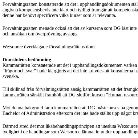
Förvaltningsrätten konstaterade att det i upphandlingsdokumenten ställt
angivna kompetensbevis inte klart och tydligt framgår att kompetenskr
denne har behövt specificera vilka kurser som är relevanta.
Förvaltningsrätten menade också att det av kurserna som DG läst inte g
och ansökan om överprövning avslogs.
We:source överklagade förvaltningsrättens dom.
Domstolens bedömning
Kammarrätten konstaterade att det i upphandlingsdokumenten varken h
”frågor och svar” hade klargjorts att det inte krävdes att konsulterna
svenska.
Till skillnad från förvaltningsrätten ansåg kammarrätten att det fram
kammarrätten särskilt framhöll att DG slutfört kursen ”Human resou
Mot denna bakgrund fann kammarrätten att DG måste anses ha genomg
Bachelor of Administration eftersom det inte hade ställts upp något kr
Därmed stred det mot likabehandlingsprincipen att utesluta We:sourc
tydlighet i de handlingar som We:source lämnat in under upphandling