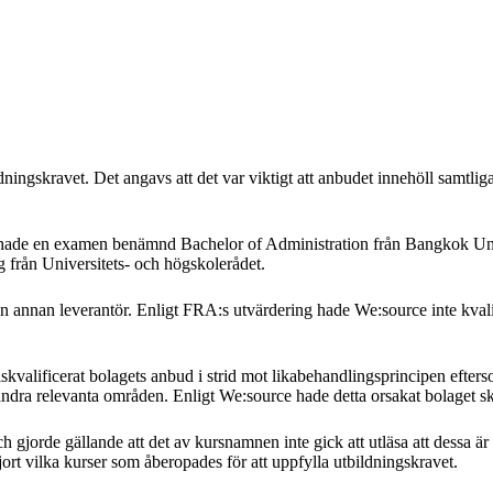
ningskravet. Det angavs att det var viktigt att anbudet innehöll samtliga
 hade en examen benämnd Bachelor of Administration från Bangkok Uni
 från Universitets- och högskolerådet.
 annan leverantör. Enligt FRA:s utvärdering hade We:source inte kvalif
valificerat bolagets anbud i strid mot likabehandlingsprincipen efters
 andra relevanta områden. Enligt We:source hade detta orsakat bolage
h gjorde gällande att det av kursnamnen inte gick att utläsa att dessa 
gjort vilka kurser som åberopades för att uppfylla utbildningskravet.