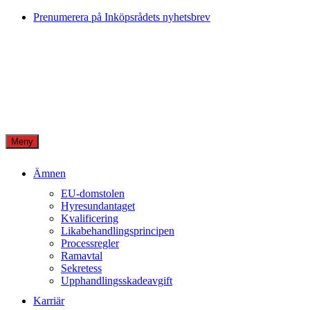
Skip
Prenumerera på Inköpsrådets nyhetsbrev
to
content
Meny
Ämnen
EU-domstolen
Hyresundantaget
Kvalificering
Likabehandlingsprincipen
Processregler
Ramavtal
Sekretess
Upphandlingsskadeavgift
Karriär