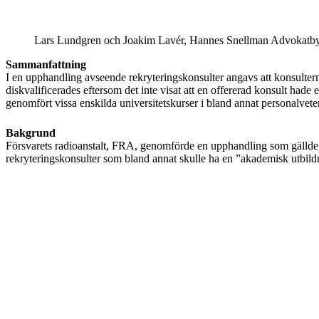
Lars Lundgren och Joakim Lavér, Hannes Snellman Advokatby
Sammanfattning
I en upphandling avseende rekryteringskonsulter angavs att konsulte
diskvalificerades eftersom det inte visat att en offererad konsult hade
genomfört vissa enskilda universitetskurser i bland annat personalvet
Bakgrund
Försvarets radioanstalt, FRA, genomförde en upphandling som gällde 
rekryteringskonsulter som bland annat skulle ha en ”akademisk utbil