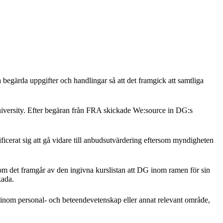
 begärda uppgifter och handlingar så att det framgick att samtliga
versity. Efter begäran från FRA skickade We:source in DG:s
icerat sig att gå vidare till anbudsutvärdering eftersom myndigheten
om det framgår av den ingivna kurslistan att DG inom ramen för sin
t skada.
är inom personal- och beteendevetenskap eller annat relevant område,