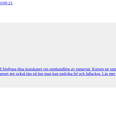
4169-21
.
ll fördjupa dina kunskaper om upphandling av ramavtal. Kursen tar up
sen ger också tips på hur man kan undvika fel och falluckor. Läs mer 