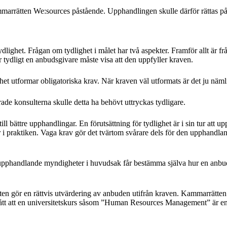
marrätten We:sources påstående. Upphandlingen skulle därför rättas på s
ighet. Frågan om tydlighet i målet har två aspekter. Framför allt är frå
 tydligt en anbudsgivare måste visa att den uppfyller kraven.
t utformar obligatoriska krav. När kraven väl utformats är det ju näm
de konsulterna skulle detta ha behövt uttryckas tydligare.
ll bättre upphandlingar. En förutsättning för tydlighet är i sin tur att 
praktiken. Vaga krav gör det tvärtom svårare dels för den upphandlande
upphandlande myndigheter i huvudsak får bestämma själva hur en anbudsgi
ten gör en rättvis utvärdering av anbuden utifrån kraven. Kammarrätten
mgått att en universitetskurs såsom ”Human Resources Management” är en