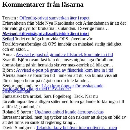
Kommentarer från läsarna
Torsten
:
Offentlig-privat samverkan åter i ropet
Erfarenheten från både Nya Karolinska och Arlandabanan är att det
blir väldigt dyrt för brukarna i slutändan. I Sverige finns…
Marcus
:
Offentlig-privat samverkan åter i ropet
Avvisad e-post på grund av filstorlek kom inte
Sedan är det en fråga huruvida OPS påverkar vår
in i tid
Totalförsvarsförmåga då OPS innebär en minskad statlig rådighet
och en aktör…
Anna
:
Avvisad e-post på grund av filstorlek kom inte in i tid
Svar till Björn ovan: fast kan det anses utgöra laga förfall om
domstolarna på sin hemsida skriver max-storlek på bilagor…
Björn
:
Avvisad e-post på grund av filstorlek kom inte in i tid
Återställande av försutten tid - innebär att du ska kunna visa att
förseningen beror på något som du inte kunde…
Senior upphandlare
:
Låga krav öppnar för nyskapande
Varför är det viktigt med CPV-koder?
prisförklaringar
Fantastiskt bra artikel, Sara Fogelberg. Tack. När nu
förvaltningsrätten äntligen sätter ned foten gällande förklaringar till
alltför låga anbud, är…
Roland Sjögren
:
Utgånget anbud kunde återuppväckas
Intressant artikel, men jag tycker att den riskerar att skapa en bild av
att det finns en särskild reglering kring…
David Sundgren
:
Tekniska krav behöver inte motiveras – men