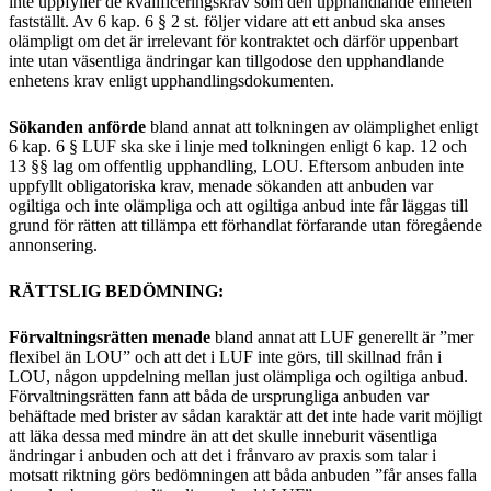
inte uppfyller de kvalificeringskrav som den upphandlande enheten
fastställt. Av 6 kap. 6 § 2 st. följer vidare att ett anbud ska anses
olämpligt om det är irrelevant för kontraktet och därför uppenbart
inte utan väsentliga ändringar kan tillgodose den upphandlande
enhetens krav enligt upphandlingsdokumenten.
Sökanden anförde
bland annat att tolkningen av olämplighet enligt
6 kap. 6 § LUF ska ske i linje med tolkningen enligt 6 kap. 12 och
13 §§ lag om offentlig upphandling, LOU. Eftersom anbuden inte
uppfyllt obligatoriska krav, menade sökanden att anbuden var
ogiltiga och inte olämpliga och att ogiltiga anbud inte får läggas till
grund för rätten att tillämpa ett förhandlat förfarande utan föregående
annonsering.
RÄTTSLIG BEDÖMNING:
Förvaltningsrätten menade
bland annat att LUF generellt är ”mer
flexibel än LOU” och att det i LUF inte görs, till skillnad från i
LOU, någon uppdelning mellan just olämpliga och ogiltiga anbud.
Förvaltningsrätten fann att båda de ursprungliga anbuden var
behäftade med brister av sådan karaktär att det inte hade varit möjligt
att läka dessa med mindre än att det skulle inneburit väsentliga
ändringar i anbuden och att det i frånvaro av praxis som talar i
motsatt riktning görs bedömningen att båda anbuden ”får anses falla