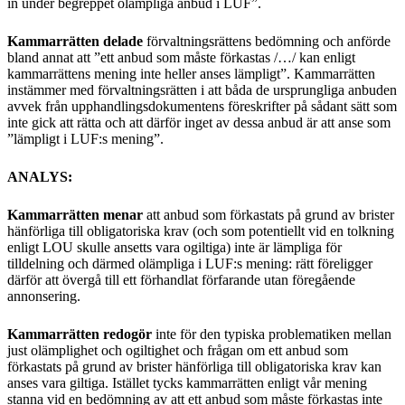
in under begreppet olämpliga anbud i LUF”.
Kammarrätten delade
förvaltningsrättens bedömning och anförde
bland annat att ”ett anbud som måste förkastas /…/ kan enligt
kammarrättens mening inte heller anses lämpligt”. Kammarrätten
instämmer med förvaltningsrätten i att båda de ursprungliga anbuden
avvek från upphandlingsdokumentens föreskrifter på sådant sätt som
inte gick att rätta och att därför inget av dessa anbud är att anse som
”lämpligt i LUF:s mening”.
ANALYS:
Kammarrätten menar
att anbud som förkastats på grund av brister
hänförliga till obligatoriska krav (och som potentiellt vid en tolkning
enligt LOU skulle ansetts vara ogiltiga) inte är lämpliga för
tilldelning och därmed olämpliga i LUF:s mening: rätt föreligger
därför att övergå till ett förhandlat förfarande utan föregående
annonsering.
Kammarrätten redogör
inte för den typiska problematiken mellan
just olämplighet och ogiltighet och frågan om ett anbud som
förkastats på grund av brister hänförliga till obligatoriska krav kan
anses vara giltiga. Istället tycks kammarrätten enligt vår mening
stanna vid en bedömning av att ett anbud som måste förkastas inte