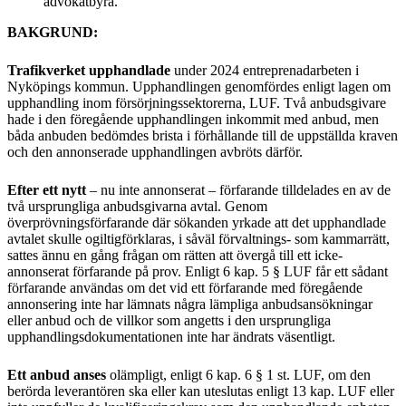
advokatbyrå.
BAKGRUND:
Trafikverket upphandlade
under 2024 entreprenadarbeten i
Nyköpings kommun. Upphandlingen genomfördes enligt lagen om
upphandling inom försörjningssektorerna, LUF. Två anbudsgivare
hade i den föregående upphandlingen inkommit med anbud, men
båda anbuden bedömdes brista i förhållande till de uppställda kraven
och den annonserade upphandlingen avbröts därför.
Efter ett nytt
– nu inte annonserat – förfarande tilldelades en av de
två ursprungliga anbudsgivarna avtal. Genom
överprövningsförfarande där sökanden yrkade att det upphandlade
avtalet skulle ogiltigförklaras, i såväl förvaltnings- som kammarrätt,
sattes ännu en gång frågan om rätten att övergå till ett icke-
annonserat förfarande på prov. Enligt 6 kap. 5 § LUF får ett sådant
förfarande användas om det vid ett förfarande med föregående
annonsering inte har lämnats några lämpliga anbudsansökningar
eller anbud och de villkor som angetts i den ursprungliga
upphandlingsdokumentationen inte har ändrats väsentligt.
Ett anbud anses
olämpligt, enligt 6 kap. 6 § 1 st. LUF, om den
berörda leverantören ska eller kan uteslutas enligt 13 kap. LUF eller