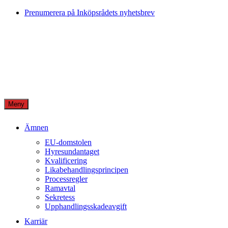
Skip
Prenumerera på Inköpsrådets nyhetsbrev
to
content
Meny
Ämnen
EU-domstolen
Hyresundantaget
Kvalificering
Likabehandlingsprincipen
Processregler
Ramavtal
Sekretess
Upphandlingsskadeavgift
Karriär