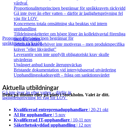
vårdval
Proportionalitetsprincipen begränsar för språkkravets räckvidd
Gå inte över ån efter vatten – därför är laglighetsprövning fel
väg för LOV
Koncernens totala omsättning ska beaktas vid intern
upphandling
Tilldelningskriterier om högre löner än kollektivavtal förenliga
Proportionalitetsprincipen begränsar för
med EU‑rätten
språkkravets räckvidd
Tekniska krav behöver inte motiveras – men produktspecifika
kräver ”eller likvärdigt”
Leverantör som inte uppfyllt obligatoriskt krav skulle
utvärderas
Utgånget anbud kunde återuppväckas
Bristande dokumentation vid intervjubaserad utvärdering
Upphandlingsskadeavgift – fråga om sanktionsvärdet
Aktuella utbildningar
Gå inte över ån efter vatten – därför är
Delta på distans eller på plats i Stockholm. Valet är ditt.
laglighetsprövning fel väg för LOV
Kvalificerad entreprenad­upphandlare
| 20-21 okt
AI för upphandlare
| 5 nov
Kvalificerad IT-upphandlare
| 10-11 nov
Säkerhetsskyddad upphandling
| 12 nov