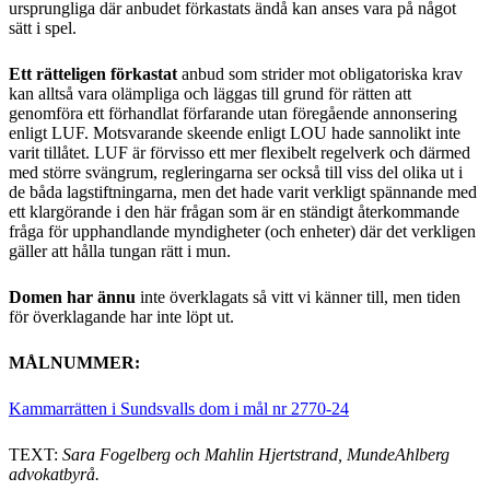
ursprungliga där anbudet förkastats ändå kan anses vara på något
sätt i spel.
Ett rätteligen förkastat
anbud som strider mot obligatoriska krav
kan alltså vara olämpliga och läggas till grund för rätten att
genomföra ett förhandlat förfarande utan föregående annonsering
enligt LUF. Motsvarande skeende enligt LOU hade sannolikt inte
varit tillåtet. LUF är förvisso ett mer flexibelt regelverk och därmed
med större svängrum, regleringarna ser också till viss del olika ut i
de båda lagstiftningarna, men det hade varit verkligt spännande med
ett klargörande i den här frågan som är en ständigt återkommande
fråga för upphandlande myndigheter (och enheter) där det verkligen
gäller att hålla tungan rätt i mun.
Domen har ännu
inte överklagats så vitt vi känner till, men tiden
för överklagande har inte löpt ut.
MÅLNUMMER:
Kammarrätten i Sundsvalls dom i mål nr 2770-24
TEXT:
Sara Fogelberg och Mahlin Hjertstrand, MundeAhlberg
advokatbyrå.