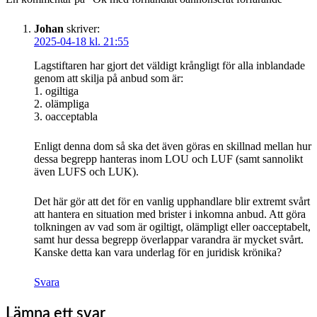
Johan
skriver:
2025-04-18 kl. 21:55
Lagstiftaren har gjort det väldigt krångligt för alla inblandade
genom att skilja på anbud som är:
1. ogiltiga
2. olämpliga
3. oacceptabla
Enligt denna dom så ska det även göras en skillnad mellan hur
dessa begrepp hanteras inom LOU och LUF (samt sannolikt
även LUFS och LUK).
Det här gör att det för en vanlig upphandlare blir extremt svårt
att hantera en situation med brister i inkomna anbud. Att göra
tolkningen av vad som är ogiltigt, olämpligt eller oacceptabelt,
samt hur dessa begrepp överlappar varandra är mycket svårt.
Kanske detta kan vara underlag för en juridisk krönika?
Svara
Lämna ett svar