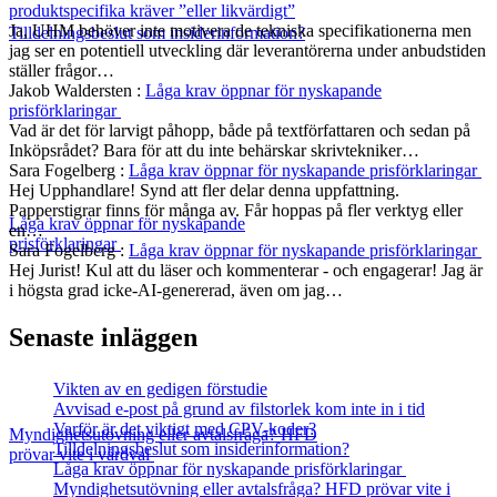
produktspecifika kräver ”eller likvärdigt”
Ja, UHM behöver inte motivera de tekniska specifikationerna men
Tilldelningsbeslut som insiderinformation?
jag ser en potentiell utveckling där leverantörerna under anbudstiden
ställer frågor…
Jakob Waldersten
:
Låga krav öppnar för nyskapande
prisförklaringar
Vad är det för larvigt påhopp, både på textförfattaren och sedan på
Inköpsrådet? Bara för att du inte behärskar skrivtekniker…
Sara Fogelberg
:
Låga krav öppnar för nyskapande prisförklaringar
Hej Upphandlare! Synd att fler delar denna uppfattning.
Papperstigrar finns för många av. Får hoppas på fler verktyg eller
Låga krav öppnar för nyskapande
en…
prisförklaringar
Sara Fogelberg
:
Låga krav öppnar för nyskapande prisförklaringar
Hej Jurist! Kul att du läser och kommenterar - och engagerar! Jag är
i högsta grad icke-AI-genererad, även om jag…
Senaste inläggen
Vikten av en gedigen förstudie
Avvisad e-post på grund av filstorlek kom inte in i tid
Varför är det viktigt med CPV-koder?
Myndighetsutövning eller avtalsfråga? HFD
Tilldelningsbeslut som insiderinformation?
prövar vite i vårdval
Låga krav öppnar för nyskapande prisförklaringar
Myndighetsutövning eller avtalsfråga? HFD prövar vite i