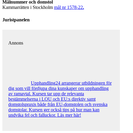
Målnummer och domstol
Kammarrätten i Stockholm
mål nr 1578-22
.
Juristpanelen
Annons
Upphandling24 arrangerar utbildningen för
dig som vill fördjupa dina kunskaper om upphandling
av ramavtal. Kursen tar upp de relevanta
bestämmelserna i LOU och EU:s direktiv samt
domstolspraxis både från EU-domstolen och svenska
domstolar. Kursen ger också tips på hur man kan
undvika fel och falluckor. Läs mer här!