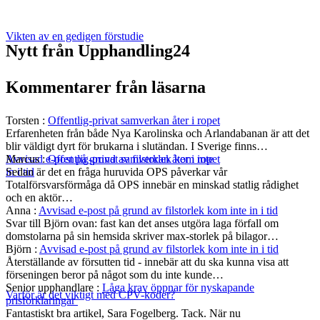
Vikten av en gedigen förstudie
Nytt från Upphandling24
Kommentarer från läsarna
Torsten
:
Offentlig-privat samverkan åter i ropet
Erfarenheten från både Nya Karolinska och Arlandabanan är att det
blir väldigt dyrt för brukarna i slutändan. I Sverige finns…
Marcus
:
Offentlig-privat samverkan åter i ropet
Avvisad e-post på grund av filstorlek kom inte
Sedan är det en fråga huruvida OPS påverkar vår
in i tid
Totalförsvarsförmåga då OPS innebär en minskad statlig rådighet
och en aktör…
Anna
:
Avvisad e-post på grund av filstorlek kom inte in i tid
Svar till Björn ovan: fast kan det anses utgöra laga förfall om
domstolarna på sin hemsida skriver max-storlek på bilagor…
Björn
:
Avvisad e-post på grund av filstorlek kom inte in i tid
Återställande av försutten tid - innebär att du ska kunna visa att
förseningen beror på något som du inte kunde…
Senior upphandlare
:
Låga krav öppnar för nyskapande
Varför är det viktigt med CPV-koder?
prisförklaringar
Fantastiskt bra artikel, Sara Fogelberg. Tack. När nu