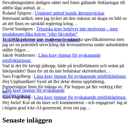
förvaltningsrätten äntligen sätter ned foten gällande förklaringar till
alltför låga anbud, är…
Roland Sjögren
:
Utgånget anbud kunde återuppväckas
Intressant artikel, men jag tycker att den riskerar att skapa en bild av
att det finns en särskild reglering kring…
David Sundgren
:
Tekniska krav behöver inte motiveras – men
produktspecifika kräver ”eller likvärdigt”
Ja, UHM behöver inte motivera de tekniska specifikationerna men
Tilldelningsbeslut som insiderinformation?
jag ser en potentiell utveckling där leverantörerna under anbudstiden
ställer frågor…
Jakob Waldersten
:
Låga krav öppnar för nyskapande
prisförklaringar
Vad är det för larvigt påhopp, både på textförfattaren och sedan på
Inköpsrådet? Bara för att du inte behärskar skrivtekniker…
Sara Fogelberg
:
Låga krav öppnar för nyskapande prisförklaringar
Hej Upphandlare! Synd att fler delar denna uppfattning.
Papperstigrar finns för många av. Får hoppas på fler verktyg eller
Låga krav öppnar för nyskapande
en…
prisförklaringar
Sara Fogelberg
:
Låga krav öppnar för nyskapande prisförklaringar
Hej Jurist! Kul att du läser och kommenterar - och engagerar! Jag är
i högsta grad icke-AI-genererad, även om jag…
Senaste inläggen