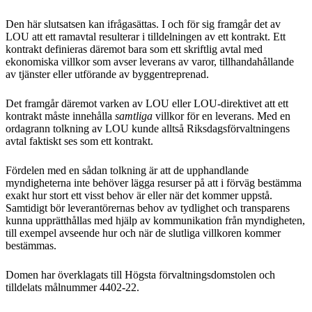
Den här slutsatsen kan ifrågasättas. I och för sig framgår det av
LOU att ett ramavtal resulterar i tilldelningen av ett kontrakt. Ett
kontrakt definieras däremot bara som ett skriftlig avtal med
ekonomiska villkor som avser leverans av varor, tillhandahållande
av tjänster eller utförande av byggentreprenad.
Det framgår däremot varken av LOU eller LOU-direktivet att ett
kontrakt måste innehålla
samtliga
villkor för en leverans. Med en
ordagrann tolkning av LOU kunde alltså Riksdagsförvaltningens
avtal faktiskt ses som ett kontrakt.
Fördelen med en sådan tolkning är att de upphandlande
myndigheterna inte behöver lägga resurser på att i förväg bestämma
exakt hur stort ett visst behov är eller när det kommer uppstå.
Samtidigt bör leverantörernas behov av tydlighet och transparens
kunna upprätthållas med hjälp av kommunikation från myndigheten,
till exempel avseende hur och när de slutliga villkoren kommer
bestämmas.
Domen har överklagats till Högsta förvaltningsdomstolen och
tilldelats målnummer 4402-22.