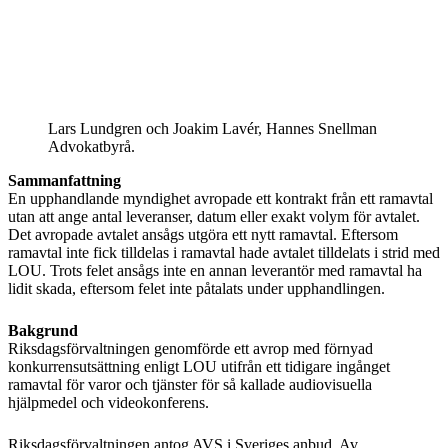
Lars Lundgren och Joakim Lavér, Hannes Snellman
Advokatbyrå.
Sammanfattning
En upphandlande myndighet avropade ett kontrakt från ett ramavtal
utan att ange antal leveranser, datum eller exakt volym för avtalet.
Det avropade avtalet ansågs utgöra ett nytt ramavtal. Eftersom
ramavtal inte fick tilldelas i ramavtal hade avtalet tilldelats i strid med
LOU. Trots felet ansågs inte en annan leverantör med ramavtal ha
lidit skada, eftersom felet inte påtalats under upphandlingen.
Bakgrund
Riksdagsförvaltningen genomförde ett avrop med förnyad
konkurrensutsättning enligt LOU utifrån ett tidigare ingånget
ramavtal för varor och tjänster för så kallade audiovisuella
hjälpmedel och videokonferens.
Riksdagsförvaltningen antog AVS i Sveriges anbud. Av