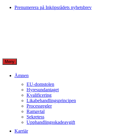
Skip
Prenumerera på Inköpsrådets nyhetsbrev
to
content
Meny
Ämnen
EU-domstolen
Hyresundantaget
Kvalificering
Likabehandlingsprincipen
Processregler
Ramavtal
Sekretess
Upphandlingsskadeavgift
Karriär