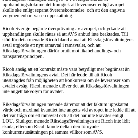
upphandlingsdokumentet framgick att leveranser enligt avropet
skulle ske enligt separat överenskommelse, och att den angivna
volymen enbart var en uppskattning.
Ricoh Sverige begärde överprövning av avropet, och yrkade att
upphandlingen skulle rättas så att AVS anbud inte beaktades. Till
stöd för detta menade Ricoh bland annat att Riksdagsförvaltningens
avtal utgjorde ett nytt ramavtal i ramavtalet, och att
Riksdagsförvaltningen därför brutit mot likabehandlings- och
transparensprincipen.
Ricoh ansåg att ett kontrakt måste vara betydligt mer begränsat än
Riksdagsförvaltningens avtal. Det här ledde till att Ricoh
utestängdes från möjligheten att konkurrera om de leveranser som
avtalet avsåg. Ricoh menade utöver det att Riksdagsförvaltningen
inte angett takvolym för avtalet.
Riksdagsförvaltningen menade däremot att det faktum uppskattat
värde och maximal kvantitet inte angetts vid avropet inte ledde till att
det var fråga om ett ramavtal och att det här inte krävdes enligt
LOU. Slutligen menade Riksdagsförvaltningen att Ricoh inte lidit
skada, eftersom Ricoh kunde delta i den förnyade
konkurrensutsättningen på samma villkor som AVS.