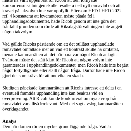
måste ha varit uppenbart för Ricoh att den förnyade
konkurrensutsättningen skulle resultera i ett nytt ramavtal och att
kravet på takvolym inte var uppfyllt. Eftersom HFD i HFD 2022
ref. 4 konstaterat att leverantören måste påtala fel i
upphandlingsdokumentet, hade Ricoh genom att inte göra det
frånfallit grunden som rörde att Riksdagsförvaltningen inte angett
någon takvolym.
Vad gällde Ricohs påstående om att det otillåtet upphandlade
ramavtalet omfattade mer än vad ett kontrakt skulle ha omfattat,
menade kammarrätten att det här bara var något Ricoh antagit.
Tvärtom måste det stått klart för Ricoh att någon volym inte
garanterades i upphandlingsdokumentet, men Ricoh hade inte begärt
något förtydligande eller ställt någon fråga. Därför hade inte Ricoh
gjort det som krävs för att undvika en skada.
Slutligen påpekade kammarrätten att Ricohs intresse att delta i en
eventuell framtida upphandling inte kan beaktas vid en
överprövning. Att Ricoh kunde konkurrerat om nya avrop från
ramavtalet var alltså irrelevant. Med det sagt avslog kammarrätten
överklagandet.
Analys
Den här domen rör en mycket grundläggande fråga: Vad är