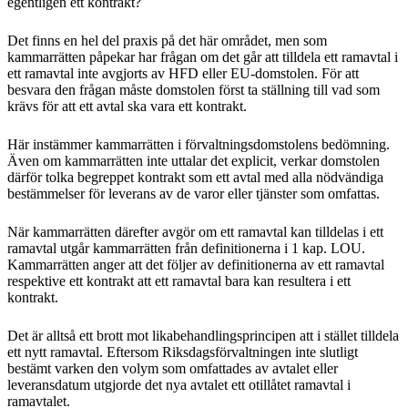
egentligen ett kontrakt?
Det finns en hel del praxis på det här området, men som
kammarrätten påpekar har frågan om det går att tilldela ett ramavtal i
ett ramavtal inte avgjorts av HFD eller EU-domstolen. För att
besvara den frågan måste domstolen först ta ställning till vad som
krävs för att ett avtal ska vara ett kontrakt.
Här instämmer kammarrätten i förvaltningsdomstolens bedömning.
Även om kammarrätten inte uttalar det explicit, verkar domstolen
därför tolka begreppet kontrakt som ett avtal med alla nödvändiga
bestämmelser för leverans av de varor eller tjänster som omfattas.
När kammarrätten därefter avgör om ett ramavtal kan tilldelas i ett
ramavtal utgår kammarrätten från definitionerna i 1 kap. LOU.
Kammarrätten anger att det följer av definitionerna av ett ramavtal
respektive ett kontrakt att ett ramavtal bara kan resultera i ett
kontrakt.
Det är alltså ett brott mot likabehandlingsprincipen att i stället tilldela
ett nytt ramavtal. Eftersom Riksdagsförvaltningen inte slutligt
bestämt varken den volym som omfattades av avtalet eller
leveransdatum utgjorde det nya avtalet ett otillåtet ramavtal i
ramavtalet.