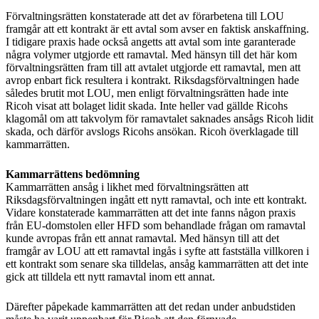
Förvaltningsrätten konstaterade att det av förarbetena till LOU
framgår att ett kontrakt är ett avtal som avser en faktisk anskaffning.
I tidigare praxis hade också angetts att avtal som inte garanterade
några volymer utgjorde ett ramavtal. Med hänsyn till det här kom
förvaltningsrätten fram till att avtalet utgjorde ett ramavtal, men att
avrop enbart fick resultera i kontrakt. Riksdagsförvaltningen hade
således brutit mot LOU, men enligt förvaltningsrätten hade inte
Ricoh visat att bolaget lidit skada. Inte heller vad gällde Ricohs
klagomål om att takvolym för ramavtalet saknades ansågs Ricoh lidit
skada, och därför avslogs Ricohs ansökan. Ricoh överklagade till
kammarrätten.
Kammarrättens bedömning
Kammarrätten ansåg i likhet med förvaltningsrätten att
Riksdagsförvaltningen ingått ett nytt ramavtal, och inte ett kontrakt.
Vidare konstaterade kammarrätten att det inte fanns någon praxis
från EU-domstolen eller HFD som behandlade frågan om ramavtal
kunde avropas från ett annat ramavtal. Med hänsyn till att det
framgår av LOU att ett ramavtal ingås i syfte att fastställa villkoren i
ett kontrakt som senare ska tilldelas, ansåg kammarrätten att det inte
gick att tilldela ett nytt ramavtal inom ett annat.
Därefter påpekade kammarrätten att det redan under anbudstiden