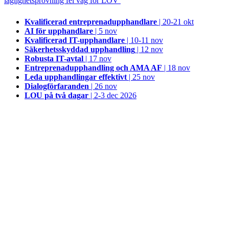
laglighetsprövning fel väg för LOV
Kvalificerad entreprenad­upphandlare
| 20-21 okt
AI för upphandlare
| 5 nov
Kvalificerad IT-upphandlare
| 10-11 nov
Säkerhetsskyddad upphandling
| 12 nov
Robusta IT-avtal
| 17 nov
Entreprenadupphandling och AMA AF
| 18 nov
Leda upphandlingar effektivt
| 25 nov
Dialogförfaranden
| 26 nov
LOU på två dagar
| 2-3 dec 2026