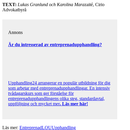
TEXT:
Lukas Granlund och Karolina Mara
zaité, Cirio
Advokatbyrå
Annons
Är du intresserad av entreprenadupphandling?
Upphandling24 arrangerar en populär utbildning för dig
som arbetar med entreprenadupphandlingar. En intensiv
tvådagarskurs som ger förståelse för
entreprenadupphandlingens olika steg, standardavtal,
uppföljning och mycket mer
.
Läs mer här!
Läs mer:
Entreprenad
LOU
Upphandling