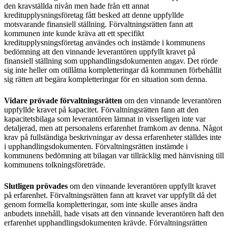
den kravställda nivån men hade från ett annat
kreditupplysningsföretag fått besked att denne uppfyllde
motsvarande finansiell ställning. Förvaltningsrätten fann att
kommunen inte kunde kräva att ett specifikt
kreditupplysningsföretag användes och instämde i kommunens
bedömning att den vinnande leverantören uppfyllt kravet på
finansiell ställning som upphandlingsdokumenten angav. Det rörde
sig inte heller om otillåtna kompletteringar då kommunen förbehållit
sig rätten att begära kompletteringar för en situation som denna.
Vidare prövade förvaltningsrätten
om den vinnande leverantören
uppfyllde kravet på kapacitet. Förvaltningsrätten fann att den
kapacitetsbilaga som leverantören lämnat in visserligen inte var
detaljerad, men att personalens erfarenhet framkom av denna. Något
krav på fullständiga beskrivningar av dessa erfarenheter ställdes inte
i upphandlingsdokumenten. Förvaltningsrätten instämde i
kommunens bedömning att bilagan var tillräcklig med hänvisning till
kommunens tolkningsföreträde.
Slutligen prövades
om den vinnande leverantören uppfyllt kravet
på erfarenhet. Förvaltningsrätten fann att kravet var uppfyllt då det
genom formella kompletteringar, som inte skulle anses ändra
anbudets innehåll, hade visats att den vinnande leverantören haft den
erfarenhet upphandlingsdokumenten krävde. Förvaltningsrätten