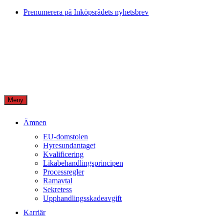
Skip
Prenumerera på Inköpsrådets nyhetsbrev
to
content
Meny
Ämnen
EU-domstolen
Hyresundantaget
Kvalificering
Likabehandlingsprincipen
Processregler
Ramavtal
Sekretess
Upphandlingsskadeavgift
Karriär