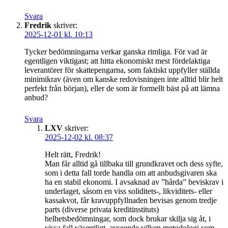
Svara
Fredrik
skriver:
2025-12-01 kl. 10:13
Tycker bedömningarna verkar ganska rimliga. För vad är
egentligen viktigast; att hitta ekonomiskt mest fördelaktiga
leverantörer för skattepengarna, som faktiskt uppfyller ställda
minimikrav (även om kanske redovisningen inte alltid blir helt
perfekt från början), eller de som är formellt bäst på att lämna
anbud?
Svara
LXV
skriver:
2025-12-02 kl. 08:37
Helt rätt, Fredrik!
Man får alltid gå tillbaka till grundkravet och dess syfte,
som i detta fall torde handla om att anbudsgivaren ska
ha en stabil ekonomi. I avsaknad av ”hårda” beviskrav i
underlaget, såsom en viss soliditets-, likviditets- eller
kassakvot, får kravuppfyllnaden bevisas genom tredje
parts (diverse privata kreditinstituts)
helhetsbedömningar, som dock brukar skilja sig åt, i
vissa fall väsentligt, avseende vilken metodologi som