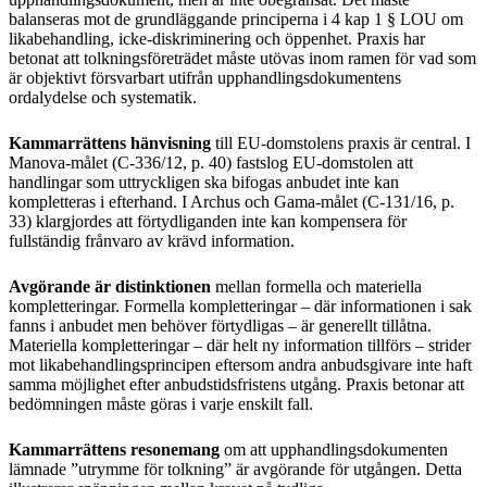
balanseras mot de grundläggande principerna i 4 kap 1 § LOU om
likabehandling, icke-diskriminering och öppenhet. Praxis har
betonat att tolkningsföreträdet måste utövas inom ramen för vad som
är objektivt försvarbart utifrån upphandlingsdokumentens
ordalydelse och systematik.
Kammarrättens hänvisning
till EU-domstolens praxis är central. I
Manova-målet (C-336/12, p. 40) fastslog EU-domstolen att
handlingar som uttryckligen ska bifogas anbudet inte kan
kompletteras i efterhand. I Archus och Gama-målet (C-131/16, p.
33) klargjordes att förtydliganden inte kan kompensera för
fullständig frånvaro av krävd information.
Avgörande är distinktionen
mellan formella och materiella
kompletteringar. Formella kompletteringar – där informationen i sak
fanns i anbudet men behöver förtydligas – är generellt tillåtna.
Materiella kompletteringar – där helt ny information tillförs – strider
mot likabehandlingsprincipen eftersom andra anbudsgivare inte haft
samma möjlighet efter anbudstidsfristens utgång. Praxis betonar att
bedömningen måste göras i varje enskilt fall.
Kammarrättens resonemang
om att upphandlingsdokumenten
lämnade ”utrymme för tolkning” är avgörande för utgången. Detta