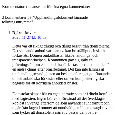
Kommentatorerna ansvarar för sina egna kommentarer
3 kommentarer på "
Upphandlingsdokument lämnade
tolkningsutrymme
"
Björn
skriver:
2025-11-27 kl. 10:53
Detta var ett riktigt tråkigt och dåligt beslut från domstolarna.
Det vinnande anbud var utan tvekan bristfälligt och ska ha
förkastats. Domen omkullkastar likabehandlings- och
transparensprincipen. Kommunen gav sig själv fri
prövningsrätt om ett anbud ska förkastas eller om anbudet får
en andra chans efter omarbetning. Det kan inte lämnas åt
upphandlingsmyndigheten att besluta efter eget gottfinnande
om ett anbud ska förkastas eller om en komplettering ska
begäras för att korrigera anbudets brister.
Domstolar skapar här en egen narrativ som är i direkt konflikt
med lagtexten. Ingen bör vara förvånad att det överklagas
kopiöst i Sverige eftersom de som använder sunt förnuft och
utgår från lagen kommer att oundvikligen bli emotsagda av de
som tycker att domstolens narrativ passar dem bättre.