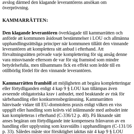
avslog därmed den klagande leverantörens ansökan om
överprövning.
KAMMARRÄTTEN:
Den klagande leverantören
överklagade till kammarrätten och
anförde att kommunen åsidosatt bestämmelser i LOU och allmänna
upphandlingsrättsliga principer när kommunen tillåtit den vinnande
leverantören att komplettera sitt anbud i efterhand. Att
förvaltningsrätten prövade varje komplettering för sig ansåg denne
vara missvisande eftersom de var för sig framstod som mindre
betydelsefulla, men tillsammans fick en effekt som ledde till en
otillbörlig fördel för den vinnande leverantören.
Kammarrätten framhöll
att möjligheten att begära kompletteringar
eller förtydliganden enligt 4 kap 9 § LOU kan tillämpas även
avseende obligatoriska krav i anbudet, med beaktande av risk för
särbehandling eller konkurrensbegränsning. Kammarrätten
hänvisade vidare till EU-domstolens praxis enligt vilken en viss
uppgift eller handling som krävts vid inlämnande med anbudet inte
kan kompletteras i efterhand (C-336/12 p. 40). På liknande sätt
anses begäran om förtydligande inte kompensera frånvaron av en
handling eller upplysning som kravställts i upphandlingen (C-131/16
p. 33). Således måste stor försiktighet iakttas när 4 kap 9 § LOU