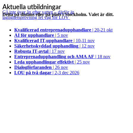
Aktuella utbildningar
Gå inte över ån efter vatten – därför är
Delta på distans eller på plats i Stockholm. Valet är ditt.
laglighetsprövning fel väg för LOV
Kvalificerad entreprenad­upphandlare
| 20-21 okt
AI för upphandlare
| 5 nov
Kvalificerad IT-upphandlare
| 10-11 nov
Säkerhetsskyddad upphandling
| 12 nov
Robusta IT-avtal
| 17 nov
Entreprenadupphandling och AMA AF
| 18 nov
Leda upphandlingar effektivt
| 25 nov
Dialogförfaranden
| 26 nov
LOU på två dagar
| 2-3 dec 2026