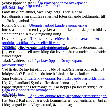
Senior upphandlare
:
Låga krav öppnar för nyskapande
Varför är det viktigt med CPV-koder?
prisförklaringar
Fantastiskt bra artikel, Sara Fogelberg. Tack. När nu
förvaltningsrätten äntligen sätter ned foten gällande förklaringar till
alltför låga anbud, är…
Roland Sjögren
:
Utgånget anbud kunde återuppväckas
Intressant artikel, men jag tycker att den riskerar att skapa en bild av
att det finns en särskild reglering kring…
David Sundgren
:
Tekniska krav behöver inte motiveras – men
produktspecifika kräver ”eller likvärdigt”
Ja, UHM behöver inte motivera de tekniska specifikationerna men
Tilldelningsbeslut som insiderinformation?
jag ser en potentiell utveckling där leverantörerna under anbudstiden
ställer frågor…
Jakob Waldersten
:
Låga krav öppnar för nyskapande
prisförklaringar
Vad är det för larvigt påhopp, både på textförfattaren och sedan på
Inköpsrådet? Bara för att du inte behärskar skrivtekniker…
Sara Fogelberg
:
Låga krav öppnar för nyskapande prisförklaringar
Hej Upphandlare! Synd att fler delar denna uppfattning.
Papperstigrar finns för många av. Får hoppas på fler verktyg eller
Låga krav öppnar för nyskapande
en…
prisförklaringar
Sara Fogelberg
:
Låga krav öppnar för nyskapande prisförklaringar
Hej Jurist! Kul att du läser och kommenterar - och engagerar! Jag är
i högsta grad icke-AI-genererad, även om jag…