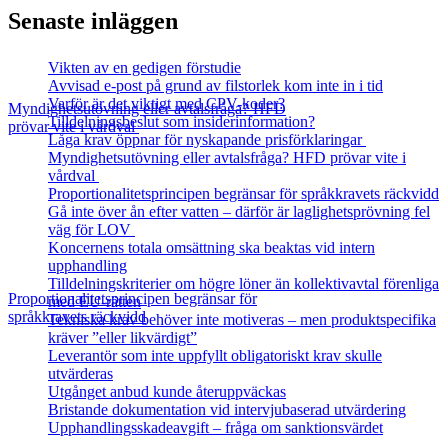
Senaste inläggen
Vikten av en gedigen förstudie
Avvisad e-post på grund av filstorlek kom inte in i tid
Varför är det viktigt med CPV-koder?
Myndighetsutövning eller avtalsfråga? HFD
Tilldelningsbeslut som insiderinformation?
prövar vite i vårdval
Låga krav öppnar för nyskapande prisförklaringar
Myndighetsutövning eller avtalsfråga? HFD prövar vite i
vårdval
Proportionalitetsprincipen begränsar för språkkravets räckvidd
Gå inte över ån efter vatten – därför är laglighetsprövning fel
väg för LOV
Koncernens totala omsättning ska beaktas vid intern
upphandling
Tilldelningskriterier om högre löner än kollektivavtal förenliga
Proportionalitetsprincipen begränsar för
med EU‑rätten
språkkravets räckvidd
Tekniska krav behöver inte motiveras – men produktspecifika
kräver ”eller likvärdigt”
Leverantör som inte uppfyllt obligatoriskt krav skulle
utvärderas
Utgånget anbud kunde återuppväckas
Bristande dokumentation vid intervjubaserad utvärdering
Upphandlingsskadeavgift – fråga om sanktionsvärdet