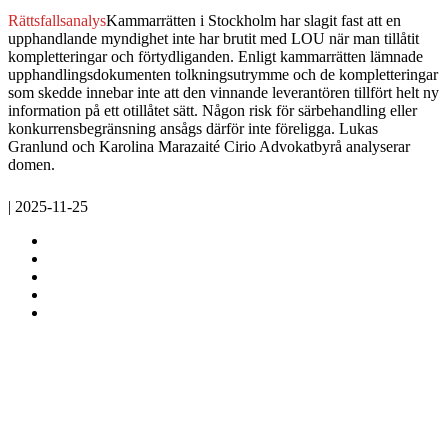
Rättsfallsanalys
Kammarrätten i Stockholm har slagit fast att en
upphandlande myndighet inte har brutit med LOU när man tillåtit
kompletteringar och förtydliganden. Enligt kammarrätten lämnade
upphandlingsdokumenten tolkningsutrymme och de kompletteringar
som skedde innebar inte att den vinnande leverantören tillfört helt ny
information på ett otillåtet sätt. Någon risk för särbehandling eller
konkurrensbegränsning ansågs därför inte föreligga. Lukas
Granlund och Karolina Marazaité Cirio Advokatbyrå analyserar
domen.
| 2025-11-25