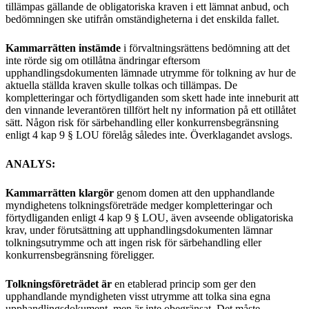
tillämpas gällande de obligatoriska kraven i ett lämnat anbud, och
bedömningen ske utifrån omständigheterna i det enskilda fallet.
Kammarrätten instämde
i förvaltningsrättens bedömning att det
inte rörde sig om otillåtna ändringar eftersom
upphandlingsdokumenten lämnade utrymme för tolkning av hur de
aktuella ställda kraven skulle tolkas och tillämpas. De
kompletteringar och förtydliganden som skett hade inte inneburit att
den vinnande leverantören tillfört helt ny information på ett otillåtet
sätt. Någon risk för särbehandling eller konkurrensbegränsning
enligt 4 kap 9 § LOU förelåg således inte. Överklagandet avslogs.
ANALYS:
Kammarrätten klargör
genom domen att den upphandlande
myndighetens tolkningsföreträde medger kompletteringar och
förtydliganden enligt 4 kap 9 § LOU, även avseende obligatoriska
krav, under förutsättning att upphandlingsdokumenten lämnar
tolkningsutrymme och att ingen risk för särbehandling eller
konkurrensbegränsning föreligger.
Tolkningsföreträdet är
en etablerad princip som ger den
upphandlande myndigheten visst utrymme att tolka sina egna
upphandlingsdokument, men är inte obegränsat. Det måste