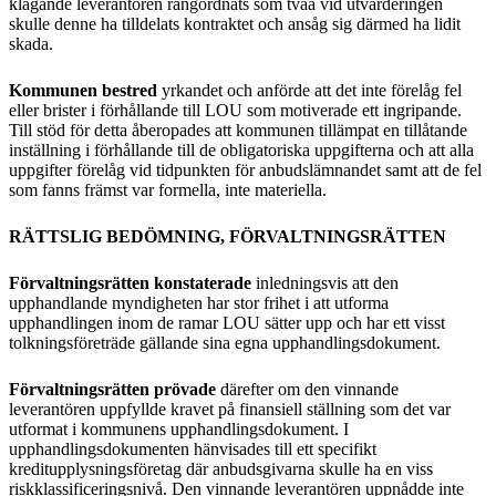
klagande leverantören rangordnats som tvåa vid utvärderingen
skulle denne ha tilldelats kontraktet och ansåg sig därmed ha lidit
skada.
Kommunen bestred
yrkandet och anförde att det inte förelåg fel
eller brister i förhållande till LOU som motiverade ett ingripande.
Till stöd för detta åberopades att kommunen tillämpat en tillåtande
inställning i förhållande till de obligatoriska uppgifterna och att alla
uppgifter förelåg vid tidpunkten för anbudslämnandet samt att de fel
som fanns främst var formella, inte materiella.
RÄTTSLIG BEDÖMNING, FÖRVALTNINGSRÄTTEN
Förvaltningsrätten konstaterade
inledningsvis att den
upphandlande myndigheten har stor frihet i att utforma
upphandlingen inom de ramar LOU sätter upp och har ett visst
tolkningsföreträde gällande sina egna upphandlingsdokument.
Förvaltningsrätten prövade
därefter om den vinnande
leverantören uppfyllde kravet på finansiell ställning som det var
utformat i kommunens upphandlingsdokument. I
upphandlingsdokumenten hänvisades till ett specifikt
kreditupplysningsföretag där anbudsgivarna skulle ha en viss
riskklassificeringsnivå. Den vinnande leverantören uppnådde inte