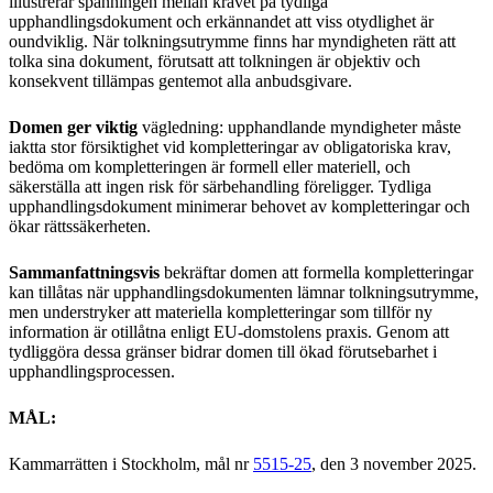
illustrerar spänningen mellan kravet på tydliga
upphandlingsdokument och erkännandet att viss otydlighet är
oundviklig. När tolkningsutrymme finns har myndigheten rätt att
tolka sina dokument, förutsatt att tolkningen är objektiv och
konsekvent tillämpas gentemot alla anbudsgivare.
Domen ger viktig
vägledning: upphandlande myndigheter måste
iaktta stor försiktighet vid kompletteringar av obligatoriska krav,
bedöma om kompletteringen är formell eller materiell, och
säkerställa att ingen risk för särbehandling föreligger. Tydliga
upphandlingsdokument minimerar behovet av kompletteringar och
ökar rättssäkerheten.
Sammanfattningsvis
bekräftar domen att formella kompletteringar
kan tillåtas när upphandlingsdokumenten lämnar tolkningsutrymme,
men understryker att materiella kompletteringar som tillför ny
information är otillåtna enligt EU-domstolens praxis. Genom att
tydliggöra dessa gränser bidrar domen till ökad förutsebarhet i
upphandlingsprocessen.
MÅL:
Kammarrätten i Stockholm, mål nr
5515-25
, den 3 november 2025.