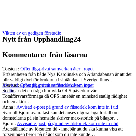
Vikten av en gedigen förstudie
Nytt från Upphandling24
Kommentarer från läsarna
Torsten
:
Offentlig-privat samverkan åter i ropet
Erfarenheten från både Nya Karolinska och Arlandabanan är att det
blir väldigt dyrt för brukarna i slutändan. I Sverige finns…
Marcus
:
Offentlig-privat samverkan åter i ropet
Avvisad e-post på grund av filstorlek kom inte
Sedan är det en fråga huruvida OPS påverkar vår
in i tid
Totalförsvarsförmåga då OPS innebär en minskad statlig rådighet
och en aktör…
Anna
:
Avvisad e-post på grund av filstorlek kom inte in i tid
Svar till Björn ovan: fast kan det anses utgöra laga förfall om
domstolarna på sin hemsida skriver max-storlek på bilagor…
Björn
:
Avvisad e-post på grund av filstorlek kom inte in i tid
Återställande av försutten tid - innebär att du ska kunna visa att
förseningen beror på något som du inte kunde…