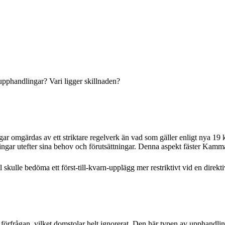
 upphandlingar? Vari ligger skillnaden?
gar omgärdas av ett striktare regelverk än vad som gäller enligt nya 19 
ngar utefter sina behov och förutsättningar. Denna aspekt fäster Kamma
ulle bedöma ett först-till-kvarn-upplägg mer restriktivt vid en direktivs
förfrågan, vilket domstolar helt ignorerat. Den här typen av upphandlinga