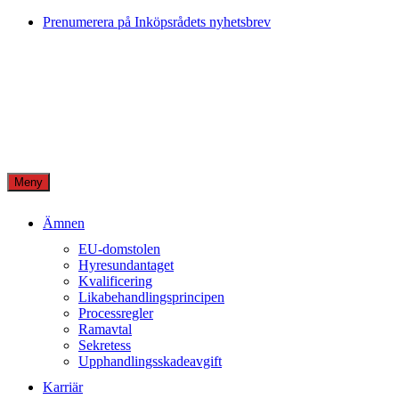
Skip
Prenumerera på Inköpsrådets nyhetsbrev
to
content
Meny
Ämnen
EU-domstolen
Hyresundantaget
Kvalificering
Likabehandlingsprincipen
Processregler
Ramavtal
Sekretess
Upphandlingsskadeavgift
Karriär