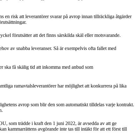
s en risk att leverantörer svarar på avrop innan tillräckliga åtgärder
örutsättningar.
ckel förutsätter att det finns särskilda skäl eller motsvarande.
 behov av snabba leveranser. Så är exempelvis ofta fallet med
törer ska få skälig tid att inkomma med anbud som
amtliga ramavtalsleverantörer har möjlighet att konkurrera på lika
dighetens avrop som blir den som automatiskt tilldelas varje kontrakt.
n.
U, som trädde i kraft den 1 juni 2022, är avsedda av att ge
kammarrättens avgörande inte tas till intäkt för att ett först till