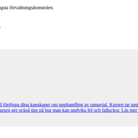
ögsta förvaltningsdomstolen.
.
ll fördjupa dina kunskaper om upphandling av ramavtal. Kursen tar up
sen ger också tips på hur man kan undvika fel och falluckor. Läs mer 