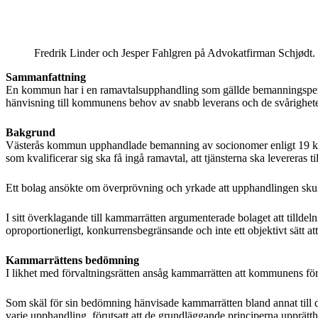
Fredrik Linder och Jesper Fahlgren på Advokatfirman Schjødt.
Sammanfattning
En kommun har i en ramavtalsupphandling som gällde bemanningspersona
hänvisning till kommunens behov av snabb leverans och de svårighete
Bakgrund
Västerås kommun upphandlade bemanning av socionomer enligt 19 kap
som kvalificerar sig ska få ingå ramavtal, att tjänsterna ska levereras til
Ett bolag ansökte om överprövning och yrkade att upphandlingen skul
I sitt överklagande till kammarrätten argumenterade bolaget att tilldelni
oproportionerligt, konkurrensbegränsande och inte ett objektivt sätt att
Kammarrättens bedömning
I likhet med förvaltningsrätten ansåg kammarrätten att kommunens fö
Som skäl för sin bedömning hänvisade kammarrätten bland annat till den
varje upphandling, förutsatt att de grundläggande principerna upprätth