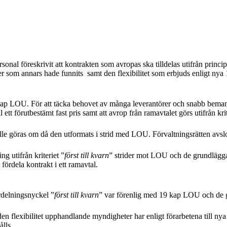
l föreskrivit att kontrakten som avropas ska tilldelas utifrån princi
r som annars hade funnits samt den flexibilitet som erbjuds enligt ny
 LOU. För att täcka behovet av många leverantörer och snabb bemanni
l ett förutbestämt fast pris samt att avrop från ramavtalet görs utifrån krit
le göras om då den utformats i strid med LOU. Förvaltningsrätten avs
ng utifrån kriteriet ”
först till kvarn
” strider mot LOU och de grundläggan
 fördela kontrakt i ett ramavtal.
rdelningsnyckel ”
först till kvarn
” var förenlig med 19 kap LOU och de 
 flexibilitet upphandlande myndigheter har enligt förarbetena till nya 
ålls.