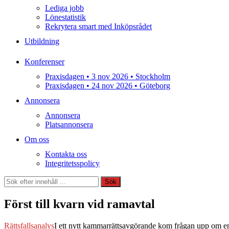
Lediga jobb
Lönestatistik
Rekrytera smart med Inköpsrådet
Utbildning
Konferenser
Praxisdagen • 3 nov 2026 • Stockholm
Praxisdagen • 24 nov 2026 • Göteborg
Annonsera
Annonsera
Platsannonsera
Om oss
Kontakta oss
Integritetsspolicy
Sök
Sök
Först till kvarn vid ramavtal
Rättsfallsanalys
I ett nytt kammarrätts­avgörande kom frågan upp om en k