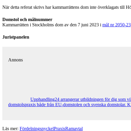
När detta referat skrivs har kammarrättens dom inte överklagats till H
Domstol och målnummer
Kammarrätten i Stockholms dom av den 7 juni 2023 i
mål nr 2050-23
Juristpanelen
Annons
Upphandling24 arrangerar utbildningen för dig som vi
domstolspraxis både från EU-domstolen och svenska domstolar. Kur
Läs mer:
Fördelningsnyckel
Praxis
Ramavtal