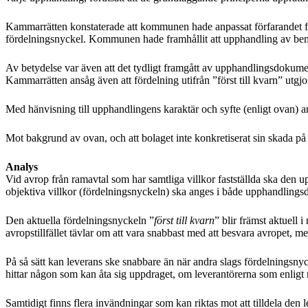
Kammarrätten konstaterade att kommunen hade anpassat förfarandet för 
fördelningsnyckel. Kommunen hade framhållit att upphandling av beman
Av betydelse var även att det tydligt framgått av upphandlingsdokumen
Kammarrätten ansåg även att fördelning utifrån ”först till kvarn” utgj
Med hänvisning till upphandlingens karaktär och syfte (enligt ovan) an
Mot bakgrund av ovan, och att bolaget inte konkretiserat sin skada p
Analys
Vid avrop från ramavtal som har samtliga villkor fastställda ska den u
objektiva villkor (fördelningsnyckeln) ska anges i både upphandling
Den aktuella fördelningsnyckeln ”
först till kvarn
” blir främst aktuell 
avropstillfället tävlar om att vara snabbast med att besvara avropet, m
På så sätt kan leverans ske snabbare än när andra slags fördelningsn
hittar någon som kan åta sig uppdraget, om leverantörerna som enligt ra
Samtidigt finns flera invändningar som kan riktas mot att tilldela den 