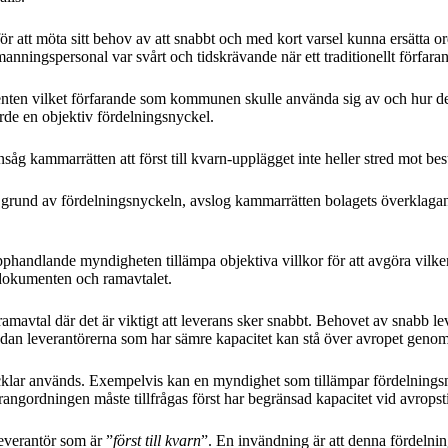
att möta sitt behov av att snabbt och med kort varsel kunna ersätta ord
ningspersonal var svårt och tidskrävande när ett traditionellt förfar
ten vilket förfarande som kommunen skulle använda sig av och hur det va
orde en objektiv fördelningsnyckel.
såg kammarrätten att först till kvarn-upplägget inte heller stred mot b
å grund av fördelningsnyckeln, avslog kammarrätten bolagets överklaga
pphandlande myndigheten tillämpa objektiva villkor för att avgöra vilke
sdokumenten och ramavtalet.
i ramavtal där det är viktigt att leverans sker snabbt. Behovet av snabb 
edan leverantörerna som har sämre kapacitet kan stå över avropet genom at
ycklar används. Exempelvis kan en myndighet som tillämpar fördelningsn
ngordningen måste tillfrågas först har begränsad kapacitet vid avropstil
leverantör som är ”
först till kvarn
”. En invändning är att denna fördelnin