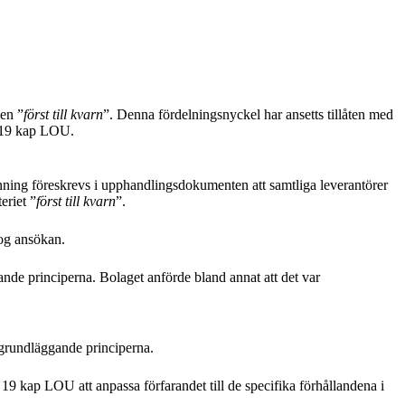
pen ”
först till kvarn
”. Denna fördelningsnyckel har ansetts tillåten med
a 19 kap LOU.
ng föreskrevs i upphandlingsdokumenten att samtliga leverantörer
eriet ”
först till kvarn
”.
log ansökan.
de principerna. Bolaget anförde bland annat att det var
grundläggande principerna.
19 kap LOU att anpassa förfarandet till de specifika förhållandena i