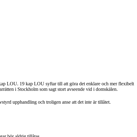
kap LOU. 19 kap LOU syftar till att göra det enklare och mer flexibelt
rrätten i Stockholm som sagt stort avseende vid i domskälen.
tyrd upphandling och troligen anse att det inte är tillåtet.
r bör aldrig tillåtas.