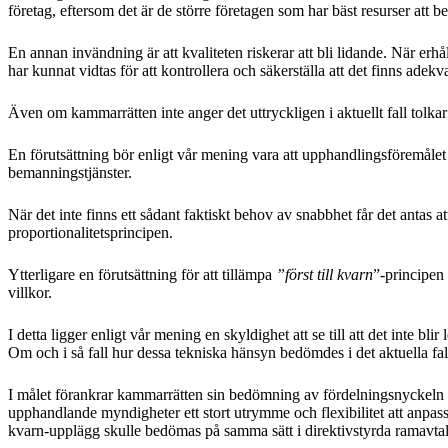
företag, eftersom det är de större företagen som har bäst resurser att
En annan invändning är att kvaliteten riskerar att bli lidande. När erhå
har kunnat vidtas för att kontrollera och säkerställa att det finns adekv
Även om kammarrätten inte anger det uttryckligen i aktuellt fall tolka
En förutsättning bör enligt vår mening vara att upphandlingsföremålet ä
bemanningstjänster.
När det inte finns ett sådant faktiskt behov av snabbhet får det antas 
proportionalitetsprincipen.
Ytterligare en förutsättning för att tillämpa
”först till kvarn
”-principen 
villkor.
I detta ligger enligt vår mening en skyldighet att se till att det inte
Om och i så fall hur dessa tekniska hänsyn bedömdes i det aktuella fal
I målet förankrar kammarrätten sin bedömning av fördelningsnyckeln i 
upphandlande myndigheter ett stort utrymme och flexibilitet att anpassa 
kvarn-upplägg skulle bedömas på samma sätt i direktivstyrda ramavta