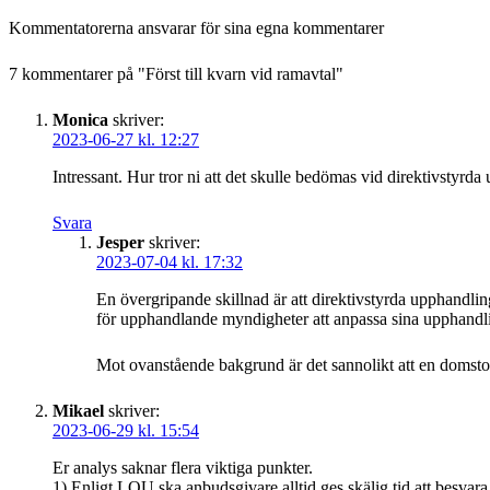
Kommentatorerna ansvarar för sina egna kommentarer
7 kommentarer på "
Först till kvarn vid ramavtal
"
Monica
skriver:
2023-06-27 kl. 12:27
Intressant. Hur tror ni att det skulle bedömas vid direktivstyrda
Svara
Jesper
skriver:
2023-07-04 kl. 17:32
En övergripande skillnad är att direktivstyrda upphandlin
för upphandlande myndigheter att anpassa sina upphandli
Mot ovanstående bakgrund är det sannolikt att en domstol sk
Mikael
skriver:
2023-06-29 kl. 15:54
Er analys saknar flera viktiga punkter.
1) Enligt LOU ska anbudsgivare alltid ges skälig tid att besvara 