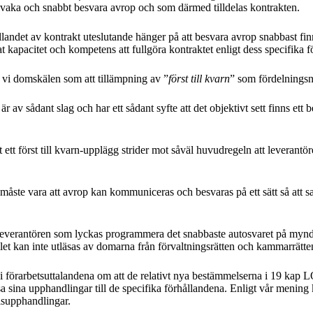
 bevaka och snabbt besvara avrop och som därmed tilldelas kontrakten.
llandet av kontrakt uteslutande hänger på att besvara avrop snabbast finn
at kapacitet och kompetens att fullgöra kontraktet enligt dess specifika f
r vi domskälen som att tillämpning av ”
först till kvarn
” som fördelningsny
r av sådant slag och har ett sådant syfte att det objektivt sett finns ett
att ett först till kvarn-upplägg strider mot såväl huvudregeln att leveran
måste vara att avrop kan kommuniceras och besvaras på ett sätt så att s
 blir leverantören som lyckas programmera det snabbaste autosvaret på myn
let kan inte utläsas av domarna från förvaltningsrätten och kammarrätte
förarbetsuttalandena om att de relativt nya bestämmelserna i 19 kap LO
sina upphandlingar till de specifika förhållandena. Enligt vår mening kan 
lsupphandlingar.