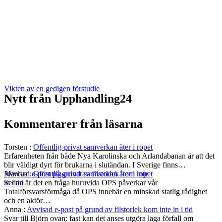
Vikten av en gedigen förstudie
Nytt från Upphandling24
Kommentarer från läsarna
Torsten
:
Offentlig-privat samverkan åter i ropet
Erfarenheten från både Nya Karolinska och Arlandabanan är att det
blir väldigt dyrt för brukarna i slutändan. I Sverige finns…
Marcus
:
Offentlig-privat samverkan åter i ropet
Avvisad e-post på grund av filstorlek kom inte
Sedan är det en fråga huruvida OPS påverkar vår
in i tid
Totalförsvarsförmåga då OPS innebär en minskad statlig rådighet
och en aktör…
Anna
:
Avvisad e-post på grund av filstorlek kom inte in i tid
Svar till Björn ovan: fast kan det anses utgöra laga förfall om