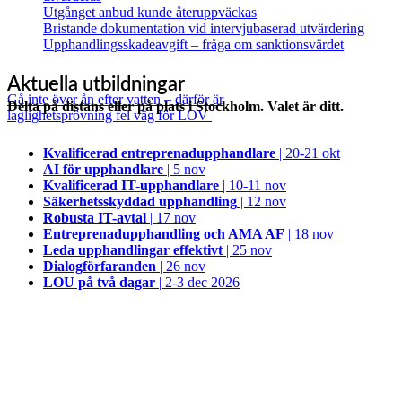
Utgånget anbud kunde återuppväckas
Bristande dokumentation vid intervjubaserad utvärdering
Upphandlingsskadeavgift – fråga om sanktionsvärdet
Aktuella utbildningar
Gå inte över ån efter vatten – därför är
Delta på distans eller på plats i Stockholm. Valet är ditt.
laglighetsprövning fel väg för LOV
Kvalificerad entreprenad­upphandlare
| 20-21 okt
AI för upphandlare
| 5 nov
Kvalificerad IT-upphandlare
| 10-11 nov
Säkerhetsskyddad upphandling
| 12 nov
Robusta IT-avtal
| 17 nov
Entreprenadupphandling och AMA AF
| 18 nov
Leda upphandlingar effektivt
| 25 nov
Dialogförfaranden
| 26 nov
LOU på två dagar
| 2-3 dec 2026