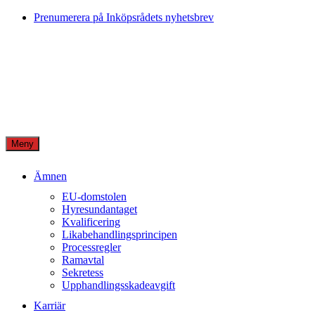
Skip
Prenumerera på Inköpsrådets nyhetsbrev
to
content
Meny
Ämnen
EU-domstolen
Hyresundantaget
Kvalificering
Likabehandlingsprincipen
Processregler
Ramavtal
Sekretess
Upphandlingsskadeavgift
Karriär