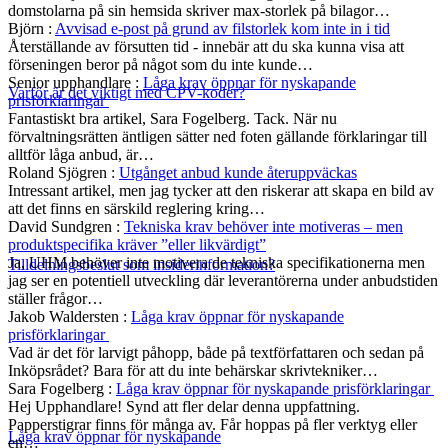
domstolarna på sin hemsida skriver max-storlek på bilagor…
Björn
:
Avvisad e-post på grund av filstorlek kom inte in i tid
Återställande av försutten tid - innebär att du ska kunna visa att
förseningen beror på något som du inte kunde…
Senior upphandlare
:
Låga krav öppnar för nyskapande
Varför är det viktigt med CPV-koder?
prisförklaringar
Fantastiskt bra artikel, Sara Fogelberg. Tack. När nu
förvaltningsrätten äntligen sätter ned foten gällande förklaringar till
alltför låga anbud, är…
Roland Sjögren
:
Utgånget anbud kunde återuppväckas
Intressant artikel, men jag tycker att den riskerar att skapa en bild av
att det finns en särskild reglering kring…
David Sundgren
:
Tekniska krav behöver inte motiveras – men
produktspecifika kräver ”eller likvärdigt”
Ja, UHM behöver inte motivera de tekniska specifikationerna men
Tilldelningsbeslut som insiderinformation?
jag ser en potentiell utveckling där leverantörerna under anbudstiden
ställer frågor…
Jakob Waldersten
:
Låga krav öppnar för nyskapande
prisförklaringar
Vad är det för larvigt påhopp, både på textförfattaren och sedan på
Inköpsrådet? Bara för att du inte behärskar skrivtekniker…
Sara Fogelberg
:
Låga krav öppnar för nyskapande prisförklaringar
Hej Upphandlare! Synd att fler delar denna uppfattning.
Papperstigrar finns för många av. Får hoppas på fler verktyg eller
Låga krav öppnar för nyskapande
en…