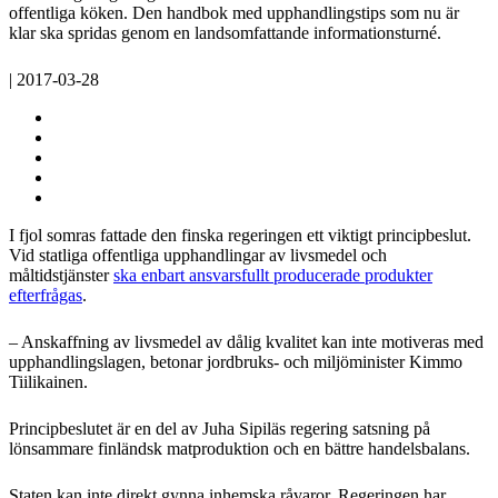
offentliga köken. Den handbok med upphandlingstips som nu är
klar ska spridas genom en landsomfattande informationsturné.
| 2017-03-28
I fjol somras fattade den finska regeringen ett viktigt principbeslut.
Vid statliga offentliga upphandlingar av livsmedel och
måltidstjänster
ska enbart ansvarsfullt producerade produkter
efterfrågas
.
– Anskaffning av livsmedel av dålig kvalitet kan inte motiveras med
upphandlingslagen, betonar jordbruks- och miljöminister Kimmo
Tiilikainen.
Principbeslutet är en del av Juha Sipiläs regering satsning på
lönsammare finländsk matproduktion och en bättre handelsbalans.
Staten kan inte direkt gynna inhemska råvaror. Regeringen har