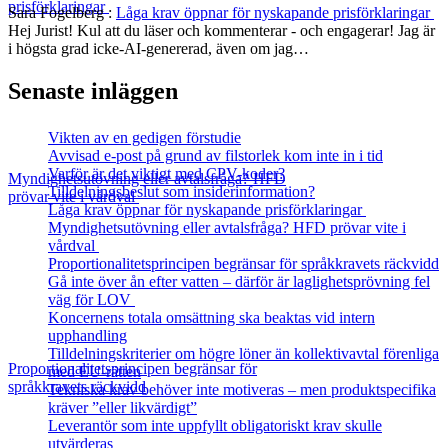
prisförklaringar
Sara Fogelberg
:
Låga krav öppnar för nyskapande prisförklaringar
Hej Jurist! Kul att du läser och kommenterar - och engagerar! Jag är
i högsta grad icke-AI-genererad, även om jag…
Senaste inläggen
Vikten av en gedigen förstudie
Avvisad e-post på grund av filstorlek kom inte in i tid
Varför är det viktigt med CPV-koder?
Myndighetsutövning eller avtalsfråga? HFD
Tilldelningsbeslut som insiderinformation?
prövar vite i vårdval
Låga krav öppnar för nyskapande prisförklaringar
Myndighetsutövning eller avtalsfråga? HFD prövar vite i
vårdval
Proportionalitetsprincipen begränsar för språkkravets räckvidd
Gå inte över ån efter vatten – därför är laglighetsprövning fel
väg för LOV
Koncernens totala omsättning ska beaktas vid intern
upphandling
Tilldelningskriterier om högre löner än kollektivavtal förenliga
Proportionalitetsprincipen begränsar för
med EU‑rätten
språkkravets räckvidd
Tekniska krav behöver inte motiveras – men produktspecifika
kräver ”eller likvärdigt”
Leverantör som inte uppfyllt obligatoriskt krav skulle
utvärderas