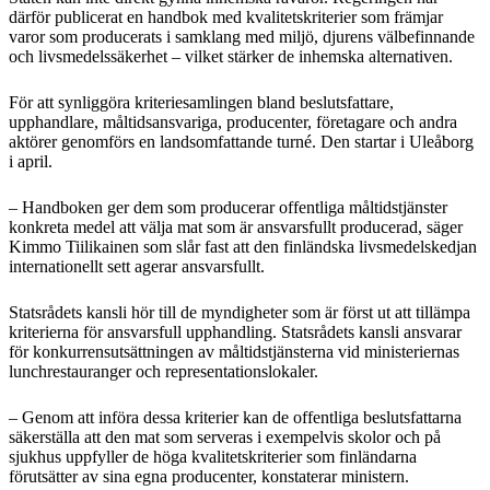
därför publicerat en handbok med kvalitetskriterier som främjar
varor som producerats i samklang med miljö, djurens välbefinnande
och livsmedelssäkerhet – vilket stärker de inhemska alternativen.
För att synliggöra kriteriesamlingen bland beslutsfattare,
upphandlare, måltidsansvariga, producenter, företagare och andra
aktörer genomförs en landsomfattande turné. Den startar i Uleåborg
i april.
– Handboken ger dem som producerar offentliga måltidstjänster
konkreta medel att välja mat som är ansvarsfullt producerad, säger
Kimmo Tiilikainen som slår fast att den finländska livsmedelskedjan
internationellt sett agerar ansvarsfullt.
Statsrådets kansli hör till de myndigheter som är först ut att tillämpa
kriterierna för ansvarsfull upphandling. Statsrådets kansli ansvarar
för konkurrensutsättningen av måltidstjänsterna vid ministeriernas
lunchrestauranger och representationslokaler.
– Genom att införa dessa kriterier kan de offentliga beslutsfattarna
säkerställa att den mat som serveras i exempelvis skolor och på
sjukhus uppfyller de höga kvalitetskriterier som finländarna
förutsätter av sina egna producenter, konstaterar ministern.