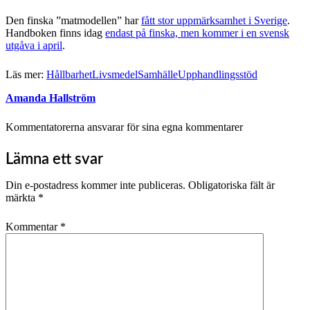
Den finska ”matmodellen” har
fått stor uppmärksamhet i Sverige
.
Handboken finns idag
endast på finska, men kommer i en svensk
utgåva i april
.
Läs mer:
Hållbarhet
Livsmedel
Samhälle
Upphandlingsstöd
Amanda Hallström
Kommentatorerna ansvarar för sina egna kommentarer
Lämna ett svar
Din e-postadress kommer inte publiceras.
Obligatoriska fält är
märkta
*
Kommentar
*