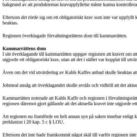
bakgrund av att produkternas kravuppfyllelse måste kunna kontrolleras 
Eftersom det rörde sig om ett obligatoriskt krav som inte var uppfyllt 
beaktas.
Regionen överklagade förvaltningsrättens dom till kammarrätten.
Kammarrättens dom
I sitt överklagande till kammarrätten uppgav regionen att kravet om a
utgjorde ett obligatoriskt krav, utan att det i stället var kopplat till ut
Även om det vid utvärdering av Kahls Kaffes anbud skulle beaktas att 
Jobmeal ansåg att överklagandet skulle avslås och vidhöll att det aktue
Kammarrätten noterade att Kahls Kaffe och regionen i förvaltningsrät
regionen däremot gjort gällande att det aktuella kravet inte utgjorde ett
Att regionen nu framförde en helt annan syn på saken innebar enligt ka
preklusion i 20 kap. 5 c § LOU.
Eftersom det inte hade framkommit något skäl till varför regionen in