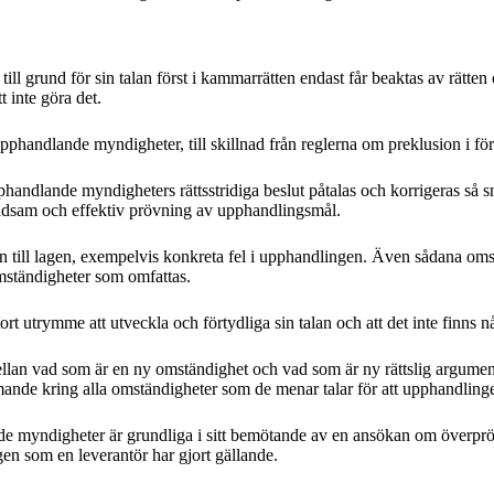
ill grund för sin talan först i kammarrätten endast får beaktas av rätten
t inte göra det.
handlande myndigheter, till skillnad från reglerna om preklusion i förv
pphandlande myndigheters rättsstridiga beslut påtalas och korrigeras så
yndsam och effektiv prövning av upphandlingsmål.
 till lagen, exempelvis konkreta fel i upphandlingen. Även sådana omstän
omständigheter som omfattas.
rt utrymme att utveckla och förtydliga sin talan och att det inte finns nå
ellan vad som är en ny omständighet och vad som är ny rättslig argumen
mande kring alla omständigheter som de menar talar för att upphandlingen
myndigheter är grundliga i sitt bemötande av en ansökan om överprövni
en som en leverantör har gjort gällande.