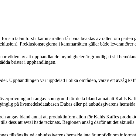
för sin talan först i kammarrätten får bara beaktas av rätten om parten 
t (preklusion). Preklusionsreglerna i kammarrätten gäller både leverantör
nar vikten av att upphandlande myndigheter är grundliga i sitt bemöta
stådda brister i upphandlingen.
el. Upphandlingen var uppdelad i olika områden, varav ett avsåg kaf
rprövning och angav som grund för detta bland annat att Kahls Kaffe in
llgänglig på livsmedelsdatabasen Dabas eller på anbudsgivarens hemsida
h angav bland annat att produktinformation för Kahls Kaffes produkter 
lls dess att avtal hade tecknats. Regionen ansåg därför att det aktuella 
nnas tillgänglig på anbudsgivarens hemsida inte är uppfyllt om informati