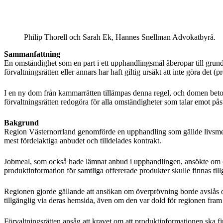
Philip Thorell och Sarah Ek, Hannes Snellman Advokatbyrå.
Sammanfattning
En omständighet som en part i ett upphandlingsmål åberopar till grund 
förvaltningsrätten eller annars har haft giltig ursäkt att inte göra de
I en ny dom från kammarrätten tillämpas denna regel, och domen beto
förvaltningsrätten redogöra för alla omständigheter som talar emot på
Bakgrund
Region Västernorrland genomförde en upphandling som gällde livsmed
mest fördelaktiga anbudet och tilldelades kontrakt.
Jobmeal, som också hade lämnat anbud i upphandlingen, ansökte om öve
produktinformation för samtliga offererade produkter skulle finnas ti
Regionen gjorde gällande att ansökan om överprövning borde avslås oc
tillgänglig via deras hemsida, även om den var dold för regionen fram ti
Förvaltningsrätten ansåg att kravet om att produktinformationen ska fi