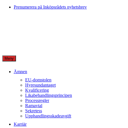
Skip
Prenumerera på Inköpsrådets nyhetsbrev
to
content
Meny
Ämnen
EU-domstolen
Hyresundantaget
Kvalificering
Likabehandlingsprincipen
Processregler
Ramavtal
Sekretess
Upphandlingsskadeavgift
Karriär