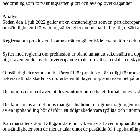
bedömning som förvaltningsrätten gjort och avslog överklagandet.
Analys
Sedan den 1 juli 2022 gäller att en omständighet som en part åberopar t
omständigheten i förvaltningsrätten eller annars har haft giltig ursäkt at
Reglerna om preklusion i kammarrätten gäller både leverantörer och upp
Syftet med reglerna om preklusion är bland annat att säkerställa att u
utgör även en del av det övergripande målet om att säkerställa en sk
Omständigheter som kan bli föremål för preklusion är, enligt förarbeten
riskerar att lida skada tas i förarbeten till lagen upp som exempel på 
Det nämns däremot även att leverantörer borde ha ett förhållandevis sto
Det kan tänkas att det finns många situationer där gränsdragningen m
av en upphandling bör därför i ett tidigt skede vara tydliga och uttöm
Kammarrättens dom tydliggör däremot vikten av att även upphandlande 
omständigheter som de menar talar emot de påstådda fel i upphandling