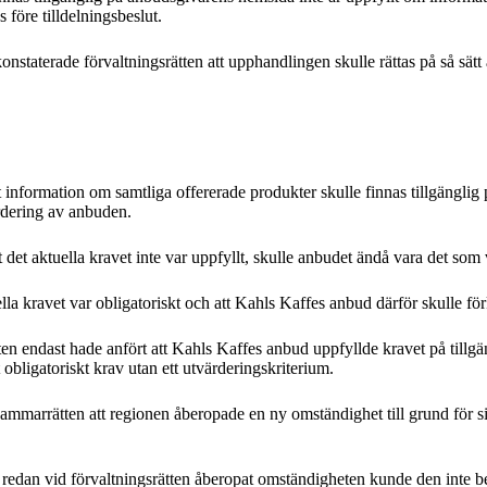
före tilldelningsbeslut.
konstaterade förvaltningsrätten att upphandlingen skulle rättas på så sät
tt information om samtliga offererade produkter skulle finnas tillgängl
värdering av anbuden.
det aktuella kravet inte var uppfyllt, skulle anbudet ändå vara det som
lla kravet var obligatoriskt och att Kahls Kaffes anbud därför skulle för
ten endast hade anfört att Kahls Kaffes anbud uppfyllde kravet på tillg
 obligatoriskt krav utan ett utvärderingskriterium.
mmarrätten att regionen åberopade en ny omständighet till grund för sin 
te redan vid förvaltningsrätten åberopat omständigheten kunde den inte 