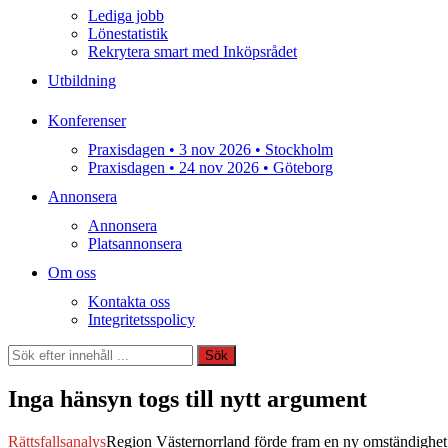
Lediga jobb
Lönestatistik
Rekrytera smart med Inköpsrådet
Utbildning
Konferenser
Praxisdagen • 3 nov 2026 • Stockholm
Praxisdagen • 24 nov 2026 • Göteborg
Annonsera
Annonsera
Platsannonsera
Om oss
Kontakta oss
Integritetsspolicy
Sök
Sök
Inga hänsyn togs till nytt argument
Rättsfallsanalys
Region Västernorrland förde fram en ny omständighet n