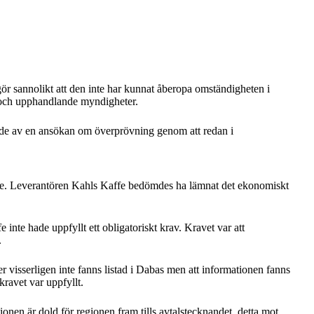
gör sannolikt att den inte har kunnat åberopa omständigheten i
er och upphandlande myndigheter.
nde av en ansökan om överprövning genom att redan i
fe. Leverantören Kahls Kaffe bedömdes ha lämnat det ekonomiskt
te hade uppfyllt ett obligatoriskt krav. Kravet var att
.
visserligen inte fanns listad i Dabas men att informationen fanns
kravet var uppfyllt.
onen är dold för regionen fram tills avtalstecknandet, detta mot