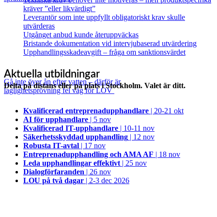
kräver ”eller likvärdigt”
Leverantör som inte uppfyllt obligatoriskt krav skulle
utvärderas
Utgånget anbud kunde återuppväckas
Bristande dokumentation vid intervjubaserad utvärdering
Upphandlingsskadeavgift – fråga om sanktionsvärdet
Aktuella utbildningar
Gå inte över ån efter vatten – därför är
Delta på distans eller på plats i Stockholm. Valet är ditt.
laglighetsprövning fel väg för LOV
Kvalificerad entreprenad­upphandlare
| 20-21 okt
AI för upphandlare
| 5 nov
Kvalificerad IT-upphandlare
| 10-11 nov
Säkerhetsskyddad upphandling
| 12 nov
Robusta IT-avtal
| 17 nov
Entreprenadupphandling och AMA AF
| 18 nov
Leda upphandlingar effektivt
| 25 nov
Dialogförfaranden
| 26 nov
LOU på två dagar
| 2-3 dec 2026