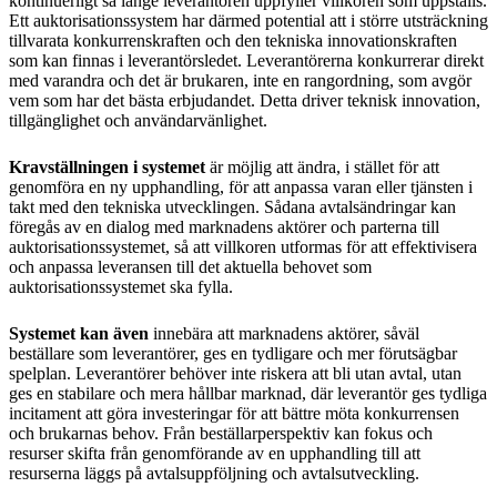
kontinuerligt så länge leverantören uppfyller villkoren som uppställs.
Ett auktorisationssystem har därmed potential att i större utsträckning
tillvarata konkurrenskraften och den tekniska innovationskraften
som kan finnas i leverantörsledet. Leverantörerna konkurrerar direkt
med varandra och det är brukaren, inte en rangordning, som avgör
vem som har det bästa erbjudandet. Detta driver teknisk innovation,
tillgänglighet och användarvänlighet.
Kravställningen i systemet
är möjlig att ändra, i stället för att
genomföra en ny upphandling, för att anpassa varan eller tjänsten i
takt med den tekniska utvecklingen. Sådana avtalsändringar kan
föregås av en dialog med marknadens aktörer och parterna till
auktorisationssystemet, så att villkoren utformas för att effektivisera
och anpassa leveransen till det aktuella behovet som
auktorisationssystemet ska fylla.
Systemet kan även
innebära att marknadens aktörer, såväl
beställare som leverantörer, ges en tydligare och mer förutsägbar
spelplan. Leverantörer behöver inte riskera att bli utan avtal, utan
ges en stabilare och mera hållbar marknad, där leverantör ges tydliga
incitament att göra investeringar för att bättre möta konkurrensen
och brukarnas behov. Från beställarperspektiv kan fokus och
resurser skifta från genomförande av en upphandling till att
resurserna läggs på avtalsuppföljning och avtalsutveckling.