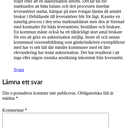
följer efter att en auktorisation införts. Det tar tid för
marknaden att hitta balans och den processen innebär
leverantörer startar, kämpar på men tvingas lämna då antalet
brukar i förhållande till leverantörer blir för lågt. Kanske en
naturlig process i den rena marknadsläran men den är förenad
med kostnader för båda leverantörer, beställare och brukare.
En kommun måste också ha ett tillräckligt stort antal brukare
för ens att göra en auktorisation möjlig. Inom sfi och annan
kommunal vuxenutbildning som gästkrönikören exemplifierar
med har vi sett fall där mindre kommuner med ett litet
elevunderlag har testat auktorisation. Det har resulterat i att
inga eller någon enstaka ansökning inkommit från leverantör.
Svara
Lämna ett svar
Din e-postadress kommer inte publiceras.
Obligatoriska fält är
märkta
*
Kommentar
*