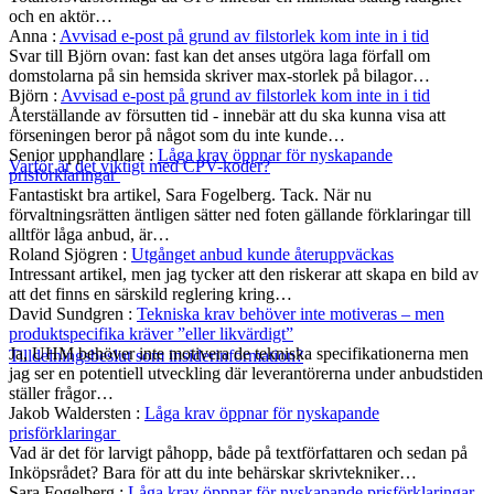
och en aktör…
Anna
:
Avvisad e-post på grund av filstorlek kom inte in i tid
Svar till Björn ovan: fast kan det anses utgöra laga förfall om
domstolarna på sin hemsida skriver max-storlek på bilagor…
Björn
:
Avvisad e-post på grund av filstorlek kom inte in i tid
Återställande av försutten tid - innebär att du ska kunna visa att
förseningen beror på något som du inte kunde…
Senior upphandlare
:
Låga krav öppnar för nyskapande
Varför är det viktigt med CPV-koder?
prisförklaringar
Fantastiskt bra artikel, Sara Fogelberg. Tack. När nu
förvaltningsrätten äntligen sätter ned foten gällande förklaringar till
alltför låga anbud, är…
Roland Sjögren
:
Utgånget anbud kunde återuppväckas
Intressant artikel, men jag tycker att den riskerar att skapa en bild av
att det finns en särskild reglering kring…
David Sundgren
:
Tekniska krav behöver inte motiveras – men
produktspecifika kräver ”eller likvärdigt”
Ja, UHM behöver inte motivera de tekniska specifikationerna men
Tilldelningsbeslut som insiderinformation?
jag ser en potentiell utveckling där leverantörerna under anbudstiden
ställer frågor…
Jakob Waldersten
:
Låga krav öppnar för nyskapande
prisförklaringar
Vad är det för larvigt påhopp, både på textförfattaren och sedan på
Inköpsrådet? Bara för att du inte behärskar skrivtekniker…
Sara Fogelberg
:
Låga krav öppnar för nyskapande prisförklaringar