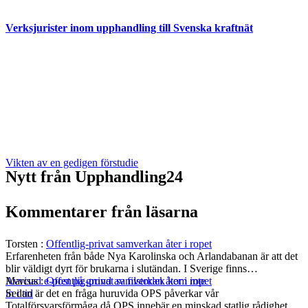
Verksjurister inom upphandling till Svenska kraftnät
Vikten av en gedigen förstudie
Nytt från Upphandling24
Kommentarer från läsarna
Torsten
:
Offentlig-privat samverkan åter i ropet
Erfarenheten från både Nya Karolinska och Arlandabanan är att det
blir väldigt dyrt för brukarna i slutändan. I Sverige finns…
Marcus
:
Offentlig-privat samverkan åter i ropet
Avvisad e-post på grund av filstorlek kom inte
Sedan är det en fråga huruvida OPS påverkar vår
in i tid
Totalförsvarsförmåga då OPS innebär en minskad statlig rådighet