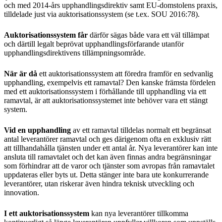
och med 2014-års upphandlingsdirektiv samt EU-domstolens praxis,
tilldelade just via auktorisationssystem (se t.ex. SOU 2016:78).
Auktorisationssystem får
därför sägas både vara ett väl tillämpat
och därtill legalt beprövat upphandlingsförfarande utanför
upphandlingsdirektivens tillämpningsområde.
När är då
ett auktorisationssystem att föredra framför en sedvanlig
upphandling, exempelvis ett ramavtal? Den kanske främsta fördelen
med ett auktorisationssystem i förhållande till upphandling via ett
ramavtal, är att auktorisationssystemet inte behöver vara ett stängt
system.
Vid en upphandling
av ett ramavtal tilldelas normalt ett begränsat
antal leverantörer ramavtal och ges därigenom ofta en exklusiv rätt
att tillhandahålla tjänsten under ett antal år. Nya leverantörer kan inte
ansluta till ramavtalet och det kan även finnas andra begränsningar
som förhindrar att de varor och tjänster som avropas från ramavtalet
uppdateras eller byts ut. Detta stänger inte bara ute konkurrerande
leverantörer, utan riskerar även hindra teknisk utveckling och
innovation.
I ett auktorisationssystem
kan nya leverantörer tillkomma