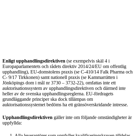
Enligt upphandlingsdirektiven
(se exempelvis skäl 4 i
Europaparlamentets och rådets direktiv 2014/24/EU om offentlig
upphandling), EU-domstolens praxis (se C-410/14 Falk Pharma och
C- 9/17 Tirkkonen) samt nationell praxis (se Kammarrätten i
Jönköpings dom i mål nr 3730 – 3732-22), omfattas inte ett
auktorisationssystem av upphandlingsdirektiven och därmed inte
heller av de svenska upphandlingsreglerna. EU-fördragets
grundläggande principer ska dock tillämpas om
auktorisationssystemet bedöms ha ett gränsöverskridande intresse.
Upphandlingsdirektiven
gäller inte om följande omständigheter är
uppfyllda:
Alla leverantörer som uppfyller kvalificeringskraven tilldelas