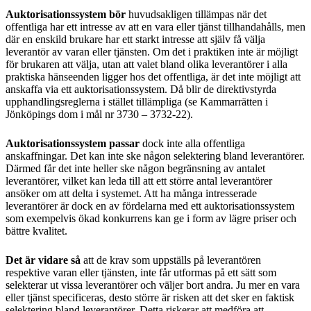
Auktorisationssystem bör
huvudsakligen tillämpas när det
offentliga har ett intresse av att en vara eller tjänst tillhandahålls, men
där en enskild brukare har ett starkt intresse att själv få välja
leverantör av varan eller tjänsten. Om det i praktiken inte är möjligt
för brukaren att välja, utan att valet bland olika leverantörer i alla
praktiska hänseenden ligger hos det offentliga, är det inte möjligt att
anskaffa via ett auktorisationssystem. Då blir de direktivstyrda
upphandlingsreglerna i stället tillämpliga (se Kammarrätten i
Jönköpings dom i mål nr 3730 – 3732-22).
Auktorisationssystem passar
dock inte alla offentliga
anskaffningar. Det kan inte ske någon selektering bland leverantörer.
Därmed får det inte heller ske någon begränsning av antalet
leverantörer, vilket kan leda till att ett större antal leverantörer
ansöker om att delta i systemet. Att ha många intresserade
leverantörer är dock en av fördelarna med ett auktorisationssystem
som exempelvis ökad konkurrens kan ge i form av lägre priser och
bättre kvalitet.
Det är vidare så
att de krav som uppställs på leverantören
respektive varan eller tjänsten, inte får utformas på ett sätt som
selekterar ut vissa leverantörer och väljer bort andra. Ju mer en vara
eller tjänst specificeras, desto större är risken att det sker en faktisk
selektering bland leverantörer. Detta riskerar att medföra att