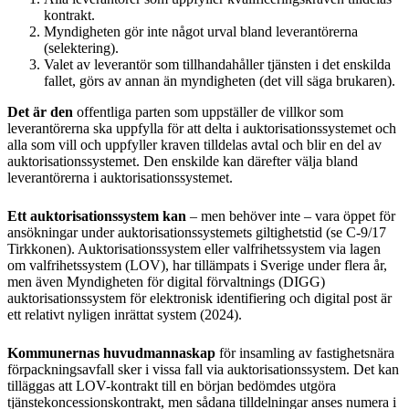
kontrakt.
Myndigheten gör inte något urval bland leverantörerna
(selektering).
Valet av leverantör som tillhandahåller tjänsten i det enskilda
fallet, görs av annan än myndigheten (det vill säga brukaren).
Det är den
offentliga parten som uppställer de villkor som
leverantörerna ska uppfylla för att delta i auktorisationssystemet och
alla som vill och uppfyller kraven tilldelas avtal och blir en del av
auktorisationssystemet. Den enskilde kan därefter välja bland
leverantörerna i auktorisationssystemet.
Ett auktorisationssystem kan
– men behöver inte – vara öppet för
ansökningar under auktorisationssystemets giltighetstid (se C-9/17
Tirkkonen). Auktorisationssystem eller valfrihetssystem via lagen
om valfrihetssystem (LOV), har tillämpats i Sverige under flera år,
men även Myndigheten för digital förvaltnings (DIGG)
auktorisationssystem för elektronisk identifiering och digital post är
ett relativt nyligen inrättat system (2024).
Kommunernas huvudmannaskap
för insamling av fastighetsnära
förpackningsavfall sker i vissa fall via auktorisationssystem. Det kan
tilläggas att LOV-kontrakt till en början bedömdes utgöra
tjänstekoncessionskontrakt, men sådana tilldelningar anses numera i