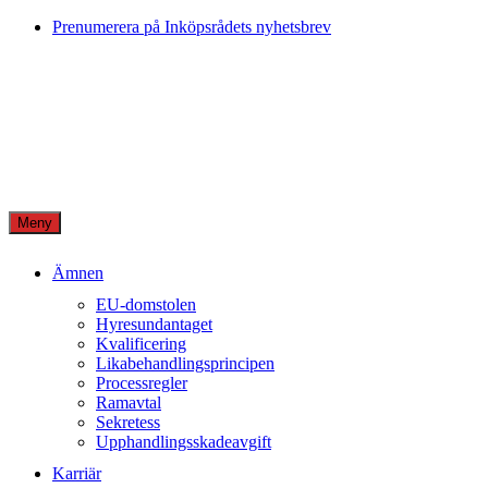
Skip
Prenumerera på Inköpsrådets nyhetsbrev
to
content
Meny
Ämnen
EU-domstolen
Hyresundantaget
Kvalificering
Likabehandlingsprincipen
Processregler
Ramavtal
Sekretess
Upphandlingsskadeavgift
Karriär