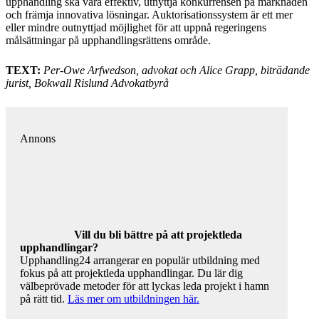
upphandling ska vara effektiv, utnyttja konkurrensen på marknaden
och främja innovativa lösningar. Auktorisationssystem är ett mer
eller mindre outnyttjad möjlighet för att uppnå regeringens
målsättningar på upphandlingsrättens område.
TEXT:
Per-Owe Arfwedson, advokat och Alice Grapp, biträdande
jurist, Bokwall Rislund Advokatbyrå
Annons
Vill du bli bättre på att projektleda
upphandlingar?
Upphandling24 arrangerar en populär utbildning med
fokus på att projektleda upphandlingar. Du lär dig
välbeprövade metoder för att lyckas leda projekt i hamn
på rätt tid.
Läs mer om utbildningen här.