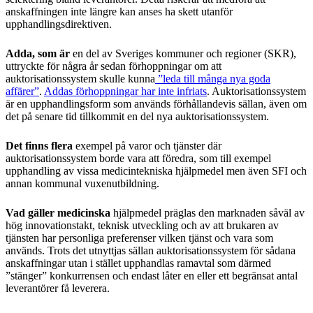
anskaffningen inte längre kan anses ha skett utanför
upphandlingsdirektiven.
Adda, som är
en del av Sveriges kommuner och regioner (SKR),
uttryckte för några år sedan förhoppningar om att
auktorisationssystem skulle kunna
”leda till många nya goda
affärer”
.
Addas förhoppningar har inte infriats
. Auktorisationssystem
är en upphandlingsform som används förhållandevis sällan, även om
det på senare tid tillkommit en del nya auktorisationssystem.
Det finns flera
exempel på varor och tjänster där
auktorisationssystem borde vara att föredra, som till exempel
upphandling av vissa medicintekniska hjälpmedel men även SFI och
annan kommunal vuxenutbildning.
Vad gäller medicinska
hjälpmedel präglas den marknaden såväl av
hög innovationstakt, teknisk utveckling och av att brukaren av
tjänsten har personliga preferenser vilken tjänst och vara som
används. Trots det utnyttjas sällan auktorisationssystem för sådana
anskaffningar utan i stället upphandlas ramavtal som därmed
”stänger” konkurrensen och endast låter en eller ett begränsat antal
leverantörer få leverera.