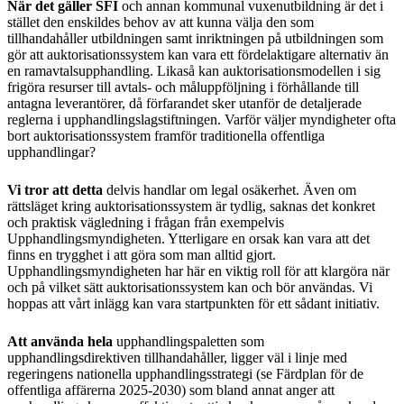
När det gäller SFI
och annan kommunal vuxenutbildning är det i
stället den enskildes behov av att kunna välja den som
tillhandahåller utbildningen samt inriktningen på utbildningen som
gör att auktorisationssystem kan vara ett fördelaktigare alternativ än
en ramavtalsupphandling. Likaså kan auktorisationsmodellen i sig
frigöra resurser till avtals- och måluppföljning i förhållande till
antagna leverantörer, då förfarandet sker utanför de detaljerade
reglerna i upphandlingslagstiftningen. Varför väljer myndigheter ofta
bort auktorisationssystem framför traditionella offentliga
upphandlingar?
Vi tror att detta
delvis handlar om legal osäkerhet. Även om
rättsläget kring auktorisationssystem är tydlig, saknas det konkret
och praktisk vägledning i frågan från exempelvis
Upphandlingsmyndigheten. Ytterligare en orsak kan vara att det
finns en trygghet i att göra som man alltid gjort.
Upphandlingsmyndigheten har här en viktig roll för att klargöra när
och på vilket sätt auktorisationssystem kan och bör användas. Vi
hoppas att vårt inlägg kan vara startpunkten för ett sådant initiativ.
Att använda hela
upphandlingspaletten som
upphandlingsdirektiven tillhandahåller, ligger väl i linje med
regeringens nationella upphandlingsstrategi (se Färdplan för de
offentliga affärerna 2025-2030) som bland annat anger att