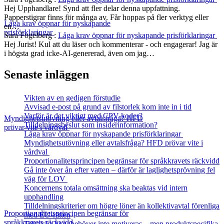
Hej Upphandlare! Synd att fler delar denna uppfattning.
Papperstigrar finns för många av. Får hoppas på fler verktyg eller
Låga krav öppnar för nyskapande
en…
prisförklaringar
Sara Fogelberg
:
Låga krav öppnar för nyskapande prisförklaringar
Hej Jurist! Kul att du läser och kommenterar - och engagerar! Jag är
i högsta grad icke-AI-genererad, även om jag…
Senaste inläggen
Vikten av en gedigen förstudie
Avvisad e-post på grund av filstorlek kom inte in i tid
Varför är det viktigt med CPV-koder?
Myndighetsutövning eller avtalsfråga? HFD
Tilldelningsbeslut som insiderinformation?
prövar vite i vårdval
Låga krav öppnar för nyskapande prisförklaringar
Myndighetsutövning eller avtalsfråga? HFD prövar vite i
vårdval
Proportionalitetsprincipen begränsar för språkkravets räckvidd
Gå inte över ån efter vatten – därför är laglighetsprövning fel
väg för LOV
Koncernens totala omsättning ska beaktas vid intern
upphandling
Tilldelningskriterier om högre löner än kollektivavtal förenliga
Proportionalitetsprincipen begränsar för
med EU‑rätten
språkkravets räckvidd
Tekniska krav behöver inte motiveras – men produktspecifika