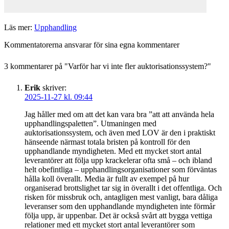
Läs mer:
Upphandling
Kommentatorerna ansvarar för sina egna kommentarer
3 kommentarer på "
Varför har vi inte fler auktorisationssystem?
"
Erik
skriver:
2025-11-27 kl. 09:44
Jag håller med om att det kan vara bra ”att att använda hela
upphandlingspaletten”. Utmaningen med
auktorisationssystem, och även med LOV är den i praktiskt
hänseende närmast totala bristen på kontroll för den
upphandlande myndigheten. Med ett mycket stort antal
leverantörer att följa upp krackelerar ofta små – och ibland
helt obefintliga – upphandlingsorganisationer som förväntas
hålla koll överallt. Media är fullt av exempel på hur
organiserad brottslighet tar sig in överallt i det offentliga. Och
risken för missbruk och, antagligen mest vanligt, bara dåliga
leveranser som den upphandlande myndigheten inte förmår
följa upp, är uppenbar. Det är också svårt att bygga vettiga
relationer med ett mycket stort antal leverantörer som