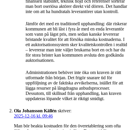
finansiell stabilitet, teknisk höjd och referenser sorterar
man bort oseriösa aktörer direkt vid dörren. Det handlar
inte om att ha hundratals leverantörer utan kontroll.
Jämför det med en traditionell upphandling: där riskerar
kommunen att bli låst i fyra år med en enda leverantör
som vann på lägst pris, men sedan kanske levererar
bristande kvalitet för att försöka minska kostnaderna. I
ett auktorisationssystem sker kvalitetskontrollen i realtid
– levererar man inte väljer brukarna bort en och har du
för stora brister kan kommunen avsluta den godkända
auktorisationen.
Administrationen behöver inte öka om kraven är rätt
utformade från början. Det frigör snarare tid för
uppföljning av de faktiska avvikelserna, istället för att
lägga resurser på långdragna anbudsprocesser.
Dessutom, till skillnad från upphandling, kan kraven
uppdateras löpande vilket är riktigt smidigt.
Ola Johansson Källén
skriver:
2025-12-16 kl. 09:46
Man bör beakta kostnaden för den överetablering som ofta