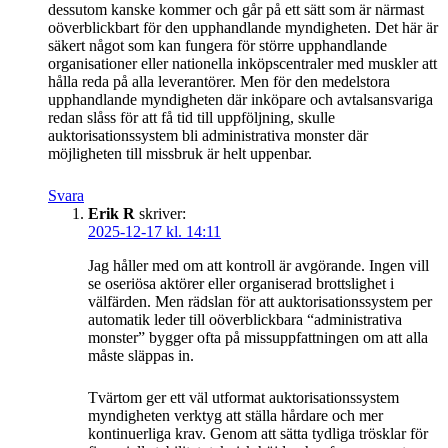
dessutom kanske kommer och går på ett sätt som är närmast
oöverblickbart för den upphandlande myndigheten. Det här är
säkert något som kan fungera för större upphandlande
organisationer eller nationella inköpscentraler med muskler att
hålla reda på alla leverantörer. Men för den medelstora
upphandlande myndigheten där inköpare och avtalsansvariga
redan slåss för att få tid till uppföljning, skulle
auktorisationssystem bli administrativa monster där
möjligheten till missbruk är helt uppenbar.
Svara
Erik R
skriver:
2025-12-17 kl. 14:11
Jag håller med om att kontroll är avgörande. Ingen vill
se oseriösa aktörer eller organiserad brottslighet i
välfärden. Men rädslan för att auktorisationssystem per
automatik leder till oöverblickbara “administrativa
monster” bygger ofta på missuppfattningen om att alla
måste släppas in.
Tvärtom ger ett väl utformat auktorisationssystem
myndigheten verktyg att ställa hårdare och mer
kontinuerliga krav. Genom att sätta tydliga trösklar för