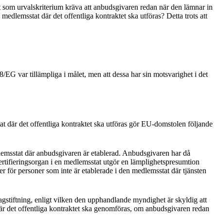
tt som urvalskriterium kräva att anbudsgivaren redan när den lämnar in
edlemsstat där det offentliga kontraktet ska utföras? Detta trots att
EG var tillämpliga i målet, men att dessa har sin motsvarighet i det
 där det offentliga kontraktet ska utföras gör EU-domstolen följande
edlemsstat där anbudsgivaren är etablerad. Anbudsgivaren har då
certifieringsorgan i en medlemsstat utgör en lämplighetspresumtion
er för personer som inte är etablerade i den medlemsstat där tjänsten
lagstiftning, enligt vilken den upphandlande myndighet är skyldig att
där det offentliga kontraktet ska genomföras, om anbudsgivaren redan