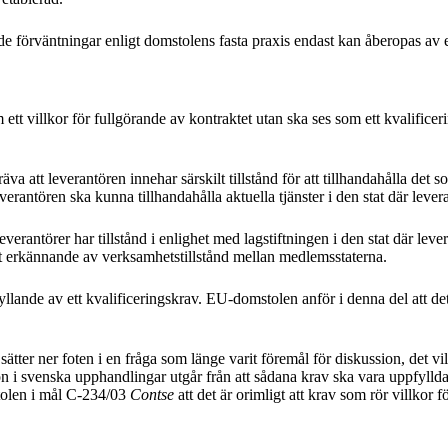
 förväntningar enligt domstolens fasta praxis endast kan åberopas av ens
ett villkor för fullgörande av kontraktet utan ska ses som ett kvalifice
 att leverantören innehar särskilt tillstånd för att tillhandahålla det 
everantören ska kunna tillhandahålla aktuella tjänster i den stat där lever
verantörer har tillstånd i enlighet med lagstiftningen i den stat där le
igt erkännande av verksamhetstillstånd mellan medlemsstaterna.
lande av ett kvalificeringskrav. EU-domstolen anför i denna del att det
ätter ner foten i en fråga som länge varit föremål för diskussion, det v
n i svenska upphandlingar utgår från att sådana krav ska vara uppfyllda 
tolen i mål C-234/03
Contse
att det är orimligt att krav som rör villkor