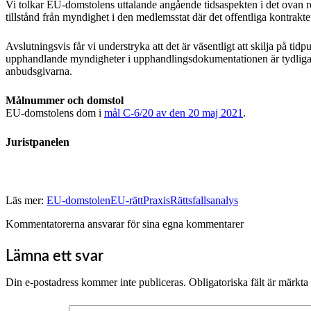
Vi tolkar EU-domstolens uttalande angående tidsaspekten i det ovan ref
tillstånd från myndighet i den medlemsstat där det offentliga kontrakte
Avslutningsvis får vi understryka att det är väsentligt att skilja på tid
upphandlande myndigheter i upphandlingsdokumentationen är tydliga 1) 
anbudsgivarna.
Målnummer och domstol
EU-domstolens dom i
mål C-6/20 av den 20 maj 2021
.
Juristpanelen
Läs mer:
EU-domstolen
EU-rätt
Praxis
Rättsfallsanalys
Kommentatorerna ansvarar för sina egna kommentarer
Lämna ett svar
Din e-postadress kommer inte publiceras.
Obligatoriska fält är märkta