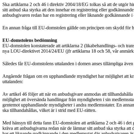
Ska artiklarna 2 och 46 i direktiv 2004/18/EG tolkas så att de utgör h
sitt anbud ska styrka att den innehar en registrering eller godkännand
anbudsgivaren redan har en registrering eller liknande godkännande i 
En annan fråga till EU-domstolen gällde om principen om skydd för 
EU-domstolens bedömning
EU-domstolen konstaterade att artiklarna 2 (likabehandlings- och tran
nya LOU-direktivet 2014/24/EU (jfr artiklarna 18 och 58, vår anmärk
Således får EU-domstolens uttalanden i domen anses tillämpliga äve
Angående frågan om en upphandlande myndighet har möjlighet att kräva
uttalanden:
Av artikel 46 följer att när en anbudsgivare anmodas att tillhandahåll
möjlighet att översända handlingar från myndigheten i sin medlemsstat
gentemot upphandlande myndigheter i andra medlemsstater. En annan ordn
ska tillhandahållas, vilket är i strid med EU-rätten.
Med hänsyn till detta fann EU-domstolen att artiklarna 2 och 46 i det 
kräva att anbudsgivarna redan när de lämnar sitt anbud ska styrka att
har ett liknande godkännande i den medlemsstat där anbudsgivaren är