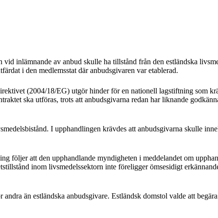
vid inlämnande av anbud skulle ha tillstånd från den estländska livsm
färdat i den medlemsstat där anbudsgivaren var etablerad.
ektivet (2004/18/EG) utgör hinder för en nationell lagstiftning som krä
ontraktet ska utföras, trots att anbudsgivarna redan har liknande godkän
ivsmedelsbistånd. I upphandlingen krävdes att anbudsgivarna skulle inn
ftning följer att den upphandlande myndigheten i meddelandet om upphand
tillstånd inom livsmedelssektorn inte föreligger ömsesidigt erkännande
ör andra än estländska anbudsgivare. Estländsk domstol valde att beg