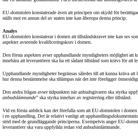
EU-domstolen konstaterade även att principen om skydd för berättigade
ställs mot en annan del av staten inte kan åberopa denna princip.
Analys
EU-domstolen konstaterar i domen att tillståndskravet inte kan ses som 
aspekter avseende kvalificeringskrav i domen.
Den första aspekten avser upphandlande myndigheters möjlighet att kräva
innebära att leverantören ska ha ett sådant tillstånd som krävs för att l
Upphandlande myndigheter begränsas således till att kunna kräva att le
hur denna bestämmelse ska tillämpas när det inte föreligger ömsesid
Den andra frågan avser tidpunkten när anbudsgivaren ska styrka uppfyl
anbudslämnande
” ska styrka innehav av registrering eller tillstånd.
Vid en första anblick kan det förefalla som att EU-domstolen i domen s
i en upphandling. Det är relativt vanligt att upphandlingsdokumentatio
strid med de grundläggande principerna. Exempelvis anger EU-doms
leverantörer ska vara uppfyllda redan vid anbudsinlämnande.