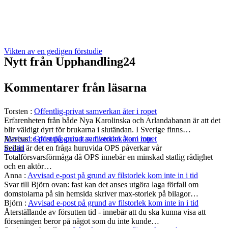
Vikten av en gedigen förstudie
Nytt från Upphandling24
Kommentarer från läsarna
Torsten
:
Offentlig-privat samverkan åter i ropet
Erfarenheten från både Nya Karolinska och Arlandabanan är att det
blir väldigt dyrt för brukarna i slutändan. I Sverige finns…
Marcus
:
Offentlig-privat samverkan åter i ropet
Avvisad e-post på grund av filstorlek kom inte
Sedan är det en fråga huruvida OPS påverkar vår
in i tid
Totalförsvarsförmåga då OPS innebär en minskad statlig rådighet
och en aktör…
Anna
:
Avvisad e-post på grund av filstorlek kom inte in i tid
Svar till Björn ovan: fast kan det anses utgöra laga förfall om
domstolarna på sin hemsida skriver max-storlek på bilagor…
Björn
:
Avvisad e-post på grund av filstorlek kom inte in i tid
Återställande av försutten tid - innebär att du ska kunna visa att
förseningen beror på något som du inte kunde…