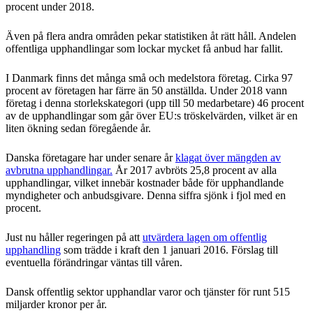
procent under 2018.
Även på flera andra områden pekar statistiken åt rätt håll. Andelen
offentliga upphandlingar som lockar mycket få anbud har fallit.
I Danmark finns det många små och medelstora företag. Cirka 97
procent av företagen har färre än 50 anställda. Under 2018 vann
företag i denna storlekskategori (upp till 50 medarbetare) 46 procent
av de upphandlingar som går över EU:s tröskelvärden, vilket är en
liten ökning sedan föregående år.
Danska företagare har under senare år
klagat över mängden av
avbrutna upphandlingar.
År 2017 avbröts 25,8 procent av alla
upphandlingar, vilket innebär kostnader både för upphandlande
myndigheter och anbudsgivare. Denna siffra sjönk i fjol med en
procent.
Just nu håller regeringen på att
utvärdera lagen om offentlig
upphandling
som trädde i kraft den 1 januari 2016. Förslag till
eventuella förändringar väntas till våren.
Dansk offentlig sektor upphandlar varor och tjänster för runt 515
miljarder kronor per år.