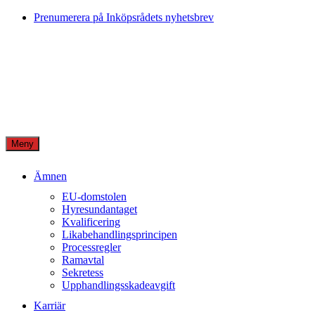
Skip
Prenumerera på Inköpsrådets nyhetsbrev
to
content
Meny
Ämnen
EU-domstolen
Hyresundantaget
Kvalificering
Likabehandlingsprincipen
Processregler
Ramavtal
Sekretess
Upphandlingsskadeavgift
Karriär