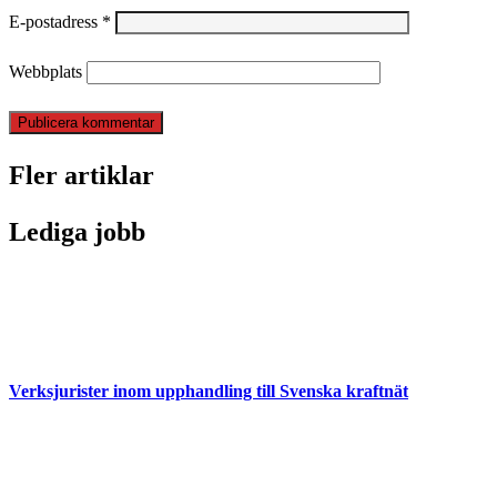
E-postadress
*
Webbplats
Fler artiklar
Lediga jobb
Verksjurister inom upphandling till Svenska kraftnät