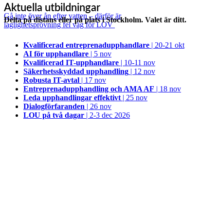
Aktuella utbildningar
Gå inte över ån efter vatten – därför är
Delta på distans eller på plats i Stockholm. Valet är ditt.
laglighetsprövning fel väg för LOV
Kvalificerad entreprenad­upphandlare
| 20-21 okt
AI för upphandlare
| 5 nov
Kvalificerad IT-upphandlare
| 10-11 nov
Säkerhetsskyddad upphandling
| 12 nov
Robusta IT-avtal
| 17 nov
Entreprenadupphandling och AMA AF
| 18 nov
Leda upphandlingar effektivt
| 25 nov
Dialogförfaranden
| 26 nov
LOU på två dagar
| 2-3 dec 2026