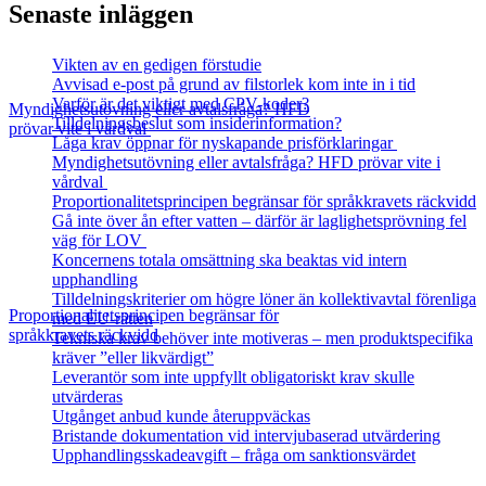
Senaste inläggen
Vikten av en gedigen förstudie
Avvisad e-post på grund av filstorlek kom inte in i tid
Varför är det viktigt med CPV-koder?
Myndighetsutövning eller avtalsfråga? HFD
Tilldelningsbeslut som insiderinformation?
prövar vite i vårdval
Låga krav öppnar för nyskapande prisförklaringar
Myndighetsutövning eller avtalsfråga? HFD prövar vite i
vårdval
Proportionalitetsprincipen begränsar för språkkravets räckvidd
Gå inte över ån efter vatten – därför är laglighetsprövning fel
väg för LOV
Koncernens totala omsättning ska beaktas vid intern
upphandling
Tilldelningskriterier om högre löner än kollektivavtal förenliga
Proportionalitetsprincipen begränsar för
med EU‑rätten
språkkravets räckvidd
Tekniska krav behöver inte motiveras – men produktspecifika
kräver ”eller likvärdigt”
Leverantör som inte uppfyllt obligatoriskt krav skulle
utvärderas
Utgånget anbud kunde återuppväckas
Bristande dokumentation vid intervjubaserad utvärdering
Upphandlingsskadeavgift – fråga om sanktionsvärdet