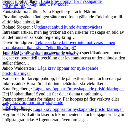
Senior upphandlare
:
Låga krav öppnar för nyskapande
Varför är det viktigt med CPV-koder?
prisförklaringar
Fantastiskt bra artikel, Sara Fogelberg. Tack. När nu
förvaltningsrätten äntligen sätter ned foten gällande förklaringar till
alltför låga anbud, är…
Roland Sjögren
:
Utgånget anbud kunde återuppväckas
Intressant artikel, men jag tycker att den riskerar att skapa en bild av
att det finns en särskild reglering kring…
David Sundgren
:
Tekniska krav behöver inte motiveras – men
produktspecifika kräver ”eller likvärdigt”
Ja, UHM behöver inte motivera de tekniska specifikationerna men
Tilldelningsbeslut som insiderinformation?
jag ser en potentiell utveckling där leverantörerna under anbudstiden
ställer frågor…
Jakob Waldersten
:
Låga krav öppnar för nyskapande
prisförklaringar
Vad är det för larvigt påhopp, både på textförfattaren och sedan på
Inköpsrådet? Bara för att du inte behärskar skrivtekniker…
Sara Fogelberg
:
Låga krav öppnar för nyskapande prisförklaringar
Hej Upphandlare! Synd att fler delar denna uppfattning.
Papperstigrar finns för många av. Får hoppas på fler verktyg eller
Låga krav öppnar för nyskapande
en…
prisförklaringar
Sara Fogelberg
:
Låga krav öppnar för nyskapande prisförklaringar
Hej Jurist! Kul att du läser och kommenterar - och engagerar! Jag är
i högsta grad icke-AI-genererad, även om jag…