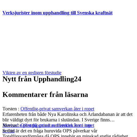
Verksjurister inom upphandling till Svenska kraftnät
Vikten av en gedigen förstudie
Nytt från Upphandling24
Kommentarer från läsarna
Torsten
:
Offentlig-privat samverkan åter i ropet
Erfarenheten från både Nya Karolinska och Arlandabanan är att det
blir väldigt dyrt för brukarna i slutändan. I Sverige finns…
Marcus
:
Offentlig-privat samverkan åter i ropet
Avvisad e-post på grund av filstorlek kom inte
Sedan är det en fråga huruvida OPS påverkar vår
in i tid
Totalförsvarsförmåga då OPS innebär en minskad statlig rådighet