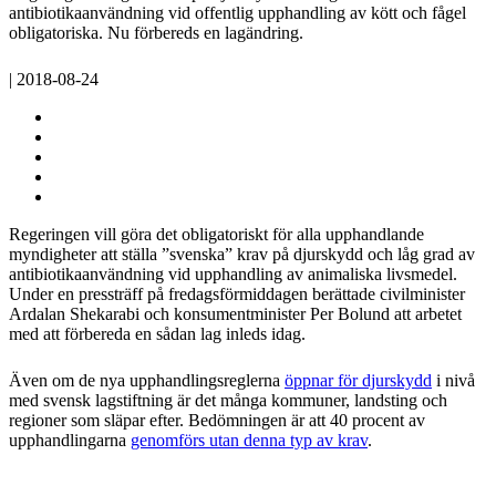
antibiotikaanvändning vid offentlig upphandling av kött och fågel
obligatoriska. Nu förbereds en lagändring.
| 2018-08-24
Regeringen vill göra det obligatoriskt för alla upphandlande
myndigheter att ställa ”svenska” krav på djurskydd och låg grad av
antibiotikaanvändning vid upphandling av animaliska livsmedel.
Under en pressträff på fredagsförmiddagen berättade civilminister
Ardalan Shekarabi och konsumentminister Per Bolund att arbetet
med att förbereda en sådan lag inleds idag.
Även om de nya upphandlingsreglerna
öppnar för djurskydd
i nivå
med svensk lagstiftning är det många kommuner, landsting och
regioner som släpar efter. Bedömningen är att 40 procent av
upphandlingarna
genomförs utan denna typ av krav
.