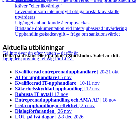
Tekniska krav behöver inte motiveras – men produktspecifika
kräver ”eller likvärdigt”
Leverantör som inte uppfyllt obligatoriskt krav skulle
utvärderas
Utgånget anbud kunde återuppväckas
Bristande dokumentation vid intervjubaserad utvärdering
Upphandlingsskadeavgift – fråga om sanktionsvärdet
Aktuella utbildningar
Gå inte över ån efter vatten – därför är
Delta på distans eller på plats i Stockholm. Valet är ditt.
laglighetsprövning fel väg för LOV
Kvalificerad entreprenad­upphandlare
| 20-21 okt
AI för upphandlare
| 5 nov
Kvalificerad IT-upphandlare
| 10-11 nov
Säkerhetsskyddad upphandling
| 12 nov
Robusta IT-avtal
| 17 nov
Entreprenadupphandling och AMA AF
| 18 nov
Leda upphandlingar effektivt
| 25 nov
Dialogförfaranden
| 26 nov
LOU på två dagar
| 2-3 dec 2026