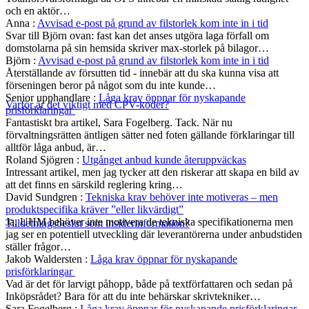
och en aktör…
Anna
:
Avvisad e-post på grund av filstorlek kom inte in i tid
Svar till Björn ovan: fast kan det anses utgöra laga förfall om
domstolarna på sin hemsida skriver max-storlek på bilagor…
Björn
:
Avvisad e-post på grund av filstorlek kom inte in i tid
Återställande av försutten tid - innebär att du ska kunna visa att
förseningen beror på något som du inte kunde…
Senior upphandlare
:
Låga krav öppnar för nyskapande
Varför är det viktigt med CPV-koder?
prisförklaringar
Fantastiskt bra artikel, Sara Fogelberg. Tack. När nu
förvaltningsrätten äntligen sätter ned foten gällande förklaringar till
alltför låga anbud, är…
Roland Sjögren
:
Utgånget anbud kunde återuppväckas
Intressant artikel, men jag tycker att den riskerar att skapa en bild av
att det finns en särskild reglering kring…
David Sundgren
:
Tekniska krav behöver inte motiveras – men
produktspecifika kräver ”eller likvärdigt”
Ja, UHM behöver inte motivera de tekniska specifikationerna men
Tilldelningsbeslut som insiderinformation?
jag ser en potentiell utveckling där leverantörerna under anbudstiden
ställer frågor…
Jakob Waldersten
:
Låga krav öppnar för nyskapande
prisförklaringar
Vad är det för larvigt påhopp, både på textförfattaren och sedan på
Inköpsrådet? Bara för att du inte behärskar skrivtekniker…
Sara Fogelberg
:
Låga krav öppnar för nyskapande prisförklaringar