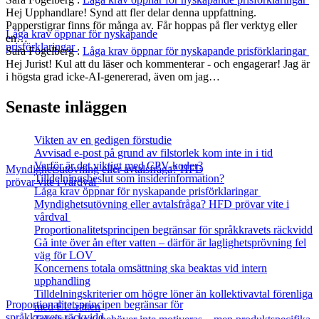
Hej Upphandlare! Synd att fler delar denna uppfattning.
Papperstigrar finns för många av. Får hoppas på fler verktyg eller
Låga krav öppnar för nyskapande
en…
prisförklaringar
Sara Fogelberg
:
Låga krav öppnar för nyskapande prisförklaringar
Hej Jurist! Kul att du läser och kommenterar - och engagerar! Jag är
i högsta grad icke-AI-genererad, även om jag…
Senaste inläggen
Vikten av en gedigen förstudie
Avvisad e-post på grund av filstorlek kom inte in i tid
Varför är det viktigt med CPV-koder?
Myndighetsutövning eller avtalsfråga? HFD
Tilldelningsbeslut som insiderinformation?
prövar vite i vårdval
Låga krav öppnar för nyskapande prisförklaringar
Myndighetsutövning eller avtalsfråga? HFD prövar vite i
vårdval
Proportionalitetsprincipen begränsar för språkkravets räckvidd
Gå inte över ån efter vatten – därför är laglighetsprövning fel
väg för LOV
Koncernens totala omsättning ska beaktas vid intern
upphandling
Tilldelningskriterier om högre löner än kollektivavtal förenliga
Proportionalitetsprincipen begränsar för
med EU‑rätten
språkkravets räckvidd