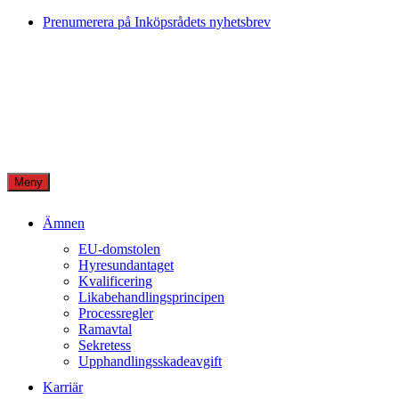
Skip
Prenumerera på Inköpsrådets nyhetsbrev
to
content
Meny
Ämnen
EU-domstolen
Hyresundantaget
Kvalificering
Likabehandlingsprincipen
Processregler
Ramavtal
Sekretess
Upphandlingsskadeavgift
Karriär