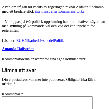
Även om frågan nu väckts av regeringen räknar Ardalan Shekarabi
med ett bredare stöd,
inte minst efter sommarens torka
.
– Vi hoppas på tvärpolitisk uppslutning bakom initiativet, säger han
med syftning på kommande val och vad det kan innebära för
regeringen.
Läs mer:
EU
Hållbarhet
Livsmedel
Politik
Amanda Hallström
Kommentatorerna ansvarar för sina egna kommentarer
Lämna ett svar
Din e-postadress kommer inte publiceras.
Obligatoriska fält är
märkta
*
Kommentar
*