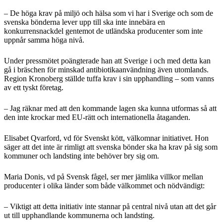
– De höga krav på miljö och hälsa som vi har i Sverige och som de
svenska bönderna lever upp till ska inte innebära en
konkurrensnackdel gentemot de utländska producenter som inte
uppnår samma höga nivå.
Under pressmötet poängterade han att Sverige i och med detta kan
gå i bräschen för minskad antibiotikaanvändning även utomlands.
Region Kronoberg ställde tuffa krav i sin upphandling – som vanns
av ett tyskt företag.
– Jag räknar med att den kommande lagen ska kunna utformas så att
den inte krockar med EU-rätt och internationella åtaganden.
Elisabet Qvarford, vd för Svenskt kött, välkomnar initiativet. Hon
säger att det inte är rimligt att svenska bönder ska ha krav på sig som
kommuner och landsting inte behöver bry sig om.
Maria Donis, vd på Svensk fågel, ser mer jämlika villkor mellan
producenter i olika länder som både välkommet och nödvändigt:
– Viktigt att detta initiativ inte stannar på central nivå utan att det går
ut till upphandlande kommunerna och landsting.