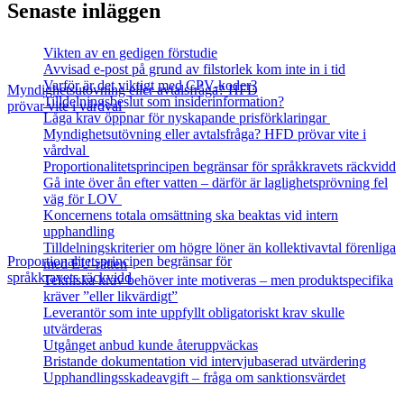
Senaste inläggen
Vikten av en gedigen förstudie
Avvisad e-post på grund av filstorlek kom inte in i tid
Varför är det viktigt med CPV-koder?
Myndighetsutövning eller avtalsfråga? HFD
Tilldelningsbeslut som insiderinformation?
prövar vite i vårdval
Låga krav öppnar för nyskapande prisförklaringar
Myndighetsutövning eller avtalsfråga? HFD prövar vite i
vårdval
Proportionalitetsprincipen begränsar för språkkravets räckvidd
Gå inte över ån efter vatten – därför är laglighetsprövning fel
väg för LOV
Koncernens totala omsättning ska beaktas vid intern
upphandling
Tilldelningskriterier om högre löner än kollektivavtal förenliga
Proportionalitetsprincipen begränsar för
med EU‑rätten
språkkravets räckvidd
Tekniska krav behöver inte motiveras – men produktspecifika
kräver ”eller likvärdigt”
Leverantör som inte uppfyllt obligatoriskt krav skulle
utvärderas
Utgånget anbud kunde återuppväckas
Bristande dokumentation vid intervjubaserad utvärdering
Upphandlingsskadeavgift – fråga om sanktionsvärdet