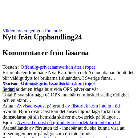
Vikten av en gedigen förstudie
Nytt från Upphandling24
Kommentarer från läsarna
Torsten
:
Offentlig-privat samverkan åter i ropet
Erfarenheten från både Nya Karolinska och Arlandabanan är att det
blir väldigt dyrt för brukarna i slutändan. I Sverige finns…
Marcus
:
Offentlig-privat samverkan åter i ropet
Avvisad e-post på grund av filstorlek kom inte
Sedan är det en fråga huruvida OPS påverkar vår
in i tid
Totalförsvarsförmåga då OPS innebär en minskad statlig rådighet
och en aktör…
Anna
:
Avvisad e-post på grund av filstorlek kom inte in i tid
Svar till Björn ovan: fast kan det anses utgöra laga förfall om
domstolarna på sin hemsida skriver max-storlek på bilagor…
Björn
:
Avvisad e-post på grund av filstorlek kom inte in i tid
Återställande av försutten tid - innebär att du ska kunna visa att
förseningen beror på något som du inte kunde…