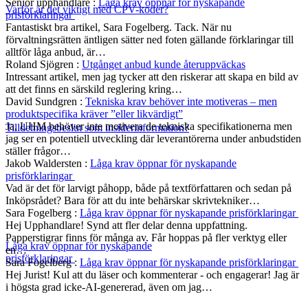
Senior upphandlare
:
Låga krav öppnar för nyskapande
Varför är det viktigt med CPV-koder?
prisförklaringar
Fantastiskt bra artikel, Sara Fogelberg. Tack. När nu
förvaltningsrätten äntligen sätter ned foten gällande förklaringar till
alltför låga anbud, är…
Roland Sjögren
:
Utgånget anbud kunde återuppväckas
Intressant artikel, men jag tycker att den riskerar att skapa en bild av
att det finns en särskild reglering kring…
David Sundgren
:
Tekniska krav behöver inte motiveras – men
produktspecifika kräver ”eller likvärdigt”
Ja, UHM behöver inte motivera de tekniska specifikationerna men
Tilldelningsbeslut som insiderinformation?
jag ser en potentiell utveckling där leverantörerna under anbudstiden
ställer frågor…
Jakob Waldersten
:
Låga krav öppnar för nyskapande
prisförklaringar
Vad är det för larvigt påhopp, både på textförfattaren och sedan på
Inköpsrådet? Bara för att du inte behärskar skrivtekniker…
Sara Fogelberg
:
Låga krav öppnar för nyskapande prisförklaringar
Hej Upphandlare! Synd att fler delar denna uppfattning.
Papperstigrar finns för många av. Får hoppas på fler verktyg eller
Låga krav öppnar för nyskapande
en…
prisförklaringar
Sara Fogelberg
:
Låga krav öppnar för nyskapande prisförklaringar
Hej Jurist! Kul att du läser och kommenterar - och engagerar! Jag är
i högsta grad icke-AI-genererad, även om jag…