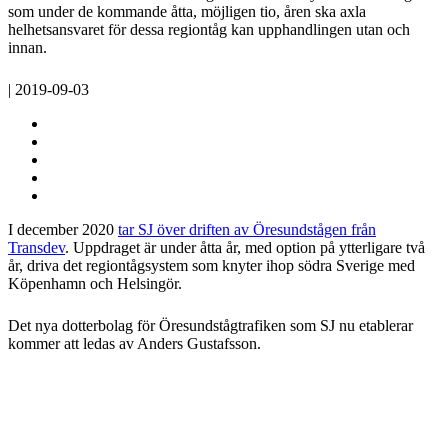
som under de kommande åtta, möjligen tio, åren ska axla
helhetsansvaret för dessa regiontåg kan upphandlingen utan och
innan.
| 2019-09-03
I december 2020
tar SJ över driften av Öresundstågen från
Transdev
. Uppdraget är under åtta år, med option på ytterligare två
år, driva det regiontågsystem som knyter ihop södra Sverige med
Köpenhamn och Helsingör.
Det nya dotterbolag för Öresundstågtrafiken som SJ nu etablerar
kommer att ledas av Anders Gustafsson.