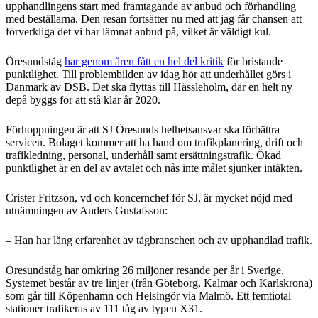
upphandlingens start med framtagande av anbud och förhandling
med beställarna. Den resan fortsätter nu med att jag får chansen att
förverkliga det vi har lämnat anbud på, vilket är väldigt kul.
Öresundståg
har genom åren fått en hel del kritik
för bristande
punktlighet. Till problembilden av idag hör att underhållet görs i
Danmark av DSB. Det ska flyttas till Hässleholm, där en helt ny
depå byggs för att stå klar år 2020.
Förhoppningen är att SJ Öresunds helhetsansvar ska förbättra
servicen. Bolaget kommer att ha hand om trafikplanering, drift och
trafikledning, personal, underhåll samt ersättningstrafik. Ökad
punktlighet är en del av avtalet och nås inte målet sjunker intäkten.
Crister Fritzson, vd och koncernchef för SJ, är mycket nöjd med
utnämningen av Anders Gustafsson:
– Han har lång erfarenhet av tågbranschen och av upphandlad trafik.
Öresundståg har omkring 26 miljoner resande per år i Sverige.
Systemet består av tre linjer (från Göteborg, Kalmar och Karlskrona)
som går till Köpenhamn och Helsingör via Malmö. Ett femtiotal
stationer trafikeras av 111 tåg av typen X31.