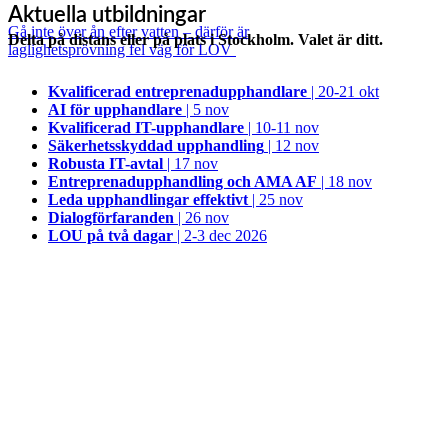
Aktuella utbildningar
Gå inte över ån efter vatten – därför är
Delta på distans eller på plats i Stockholm. Valet är ditt.
laglighetsprövning fel väg för LOV
Kvalificerad entreprenad­upphandlare
| 20-21 okt
AI för upphandlare
| 5 nov
Kvalificerad IT-upphandlare
| 10-11 nov
Säkerhetsskyddad upphandling
| 12 nov
Robusta IT-avtal
| 17 nov
Entreprenadupphandling och AMA AF
| 18 nov
Leda upphandlingar effektivt
| 25 nov
Dialogförfaranden
| 26 nov
LOU på två dagar
| 2-3 dec 2026