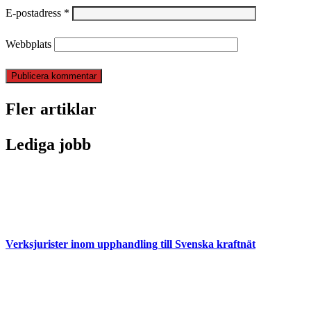
E-postadress
*
Webbplats
Fler artiklar
Lediga jobb
Verksjurister inom upphandling till Svenska kraftnät