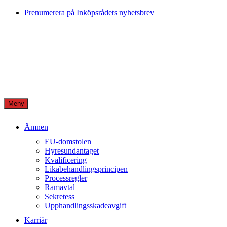
Skip
Prenumerera på Inköpsrådets nyhetsbrev
to
content
Meny
Ämnen
EU-domstolen
Hyresundantaget
Kvalificering
Likabehandlingsprincipen
Processregler
Ramavtal
Sekretess
Upphandlingsskadeavgift
Karriär