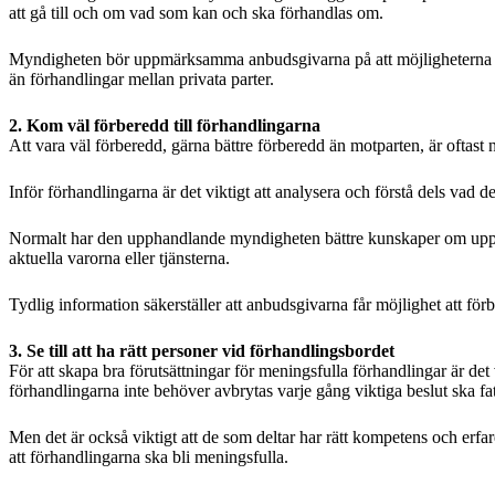
att gå till och om vad som kan och ska förhandlas om.
Myndigheten bör uppmärksamma anbudsgivarna på att möjligheterna att 
än förhandlingar mellan privata parter.
2. Kom väl förberedd till förhandlingarna
Att vara väl förberedd, gärna bättre förberedd än motparten, är oftast 
Inför förhandlingarna är det viktigt att analysera och förstå dels vad 
Normalt har den upphandlande myndigheten bättre kunskaper om upp
aktuella varorna eller tjänsterna.
Tydlig information säkerställer att anbudsgivarna får möjlighet att förb
3. Se till att ha rätt personer vid förhandlingsbordet
För att skapa bra förutsättningar för meningsfulla förhandlingar är det 
förhandlingarna inte behöver avbrytas varje gång viktiga beslut ska fat
Men det är också viktigt att de som deltar har rätt kompetens och erfar
att förhandlingarna ska bli meningsfulla.