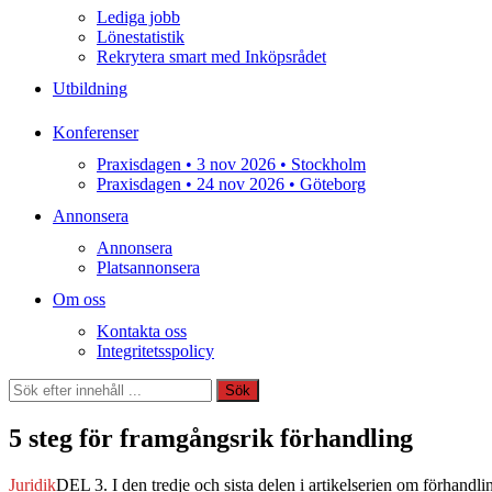
Lediga jobb
Lönestatistik
Rekrytera smart med Inköpsrådet
Utbildning
Konferenser
Praxisdagen • 3 nov 2026 • Stockholm
Praxisdagen • 24 nov 2026 • Göteborg
Annonsera
Annonsera
Platsannonsera
Om oss
Kontakta oss
Integritetsspolicy
Sök
Sök
5 steg för framgångsrik förhandling
Juridik
DEL 3. I den tredje och sista delen i artikelserien om förhandl