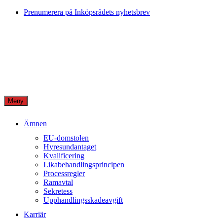
Skip
Prenumerera på Inköpsrådets nyhetsbrev
to
content
Meny
Ämnen
EU-domstolen
Hyresundantaget
Kvalificering
Likabehandlingsprincipen
Processregler
Ramavtal
Sekretess
Upphandlingsskadeavgift
Karriär