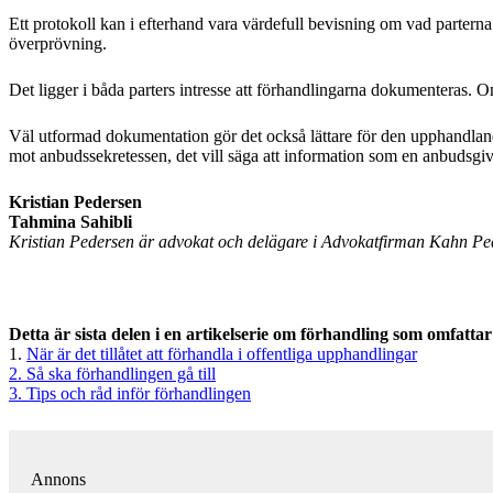
Ett protokoll kan i efterhand vara värdefull bevisning om vad parter
överprövning.
Det ligger i båda parters intresse att förhandlingarna dokumenteras
Väl utformad dokumentation gör det också lättare för den upphandlande m
mot anbudssekretessen, det vill säga att information som en anbudsgiv
Kristian Pedersen
Tahmina Sahibli
Kristian Pedersen är advokat och delägare i Advokatfirman Kahn P
Detta är sista delen i en artikelserie om förhandling som omfattar 
1.
När är det tillåtet att förhandla i offentliga upphandlingar
2. Så ska förhandlingen gå till
3. Tips och råd inför förhandlingen
Annons