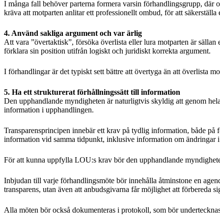
I många fall behöver parterna formera varsin förhandlingsgrupp, där 
kräva att motparten anlitar ett professionellt ombud, för att säkerställa
4. Använd sakliga argument och var ärlig
Att vara ”övertaktisk”, försöka överlista eller lura motparten är sällan en
förklara sin position utifrån logiskt och juridiskt korrekta argument.
I förhandlingar är det typiskt sett bättre att övertyga än att överlista m
5. Ha ett strukturerat förhållningssätt till information
Den upphandlande myndigheten är naturligtvis skyldig att genom hela 
information i upphandlingen.
Transparensprincipen innebär ett krav på tydlig information, både på 
information vid samma tidpunkt, inklusive information om ändringar i f
För att kunna uppfylla LOU:s krav bör den upphandlande myndigheten 
Inbjudan till varje förhandlingsmöte bör innehålla åtminstone en age
transparens, utan även att anbudsgivarna får möjlighet att förbereda sig
Alla möten bör också dokumenteras i protokoll, som bör underteckna