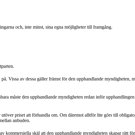
garna och, inte minst, sina egna möjligheter till framgång.
otparten.
å. Vissa av dessa gäller främst för den upphandlande myndigheten, med
ngsbara måste den upphandlande myndigheten redan inför upphandlingen b
 utöver priset att förhandla om. Om däremot alltför lite görs till obligator
 mellan anbuden.
ch av kommersiella skäl att den upphandlande myndigheten skapar rätt 