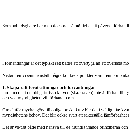
Som anbudsgivare har man dock också möjlighet att påverka förhandlin
I förhandlingar är det typiskt sett bättre att övertyga än att överlista m
Nedan har vi sammanställt några konkreta punkter som man bör tänka p
1. Skapa rätt förutsättningar och förväntningar
I och med att de obligatoriska kraven (ska-kraven) inte är förhandli
och vad myndigheten vill förhandla om.
Om alltför mycket görs till obligatoriska krav blir det i väldigt lite kvar
myndighetens behov. Det blir också svårt att säkerställa jämförbarhet
Det är viktigt både med hänsyn till de grundläggande principerna o