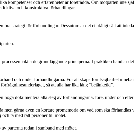
olika kompetenser och erfarenheter är företrädda. Om motparten inte sj
 effektiva och konstruktiva förhandlingar.
 bra strategi för förhandlingar. Dessutom är det ett dåligt sätt att inleda e
otparten.
processen iaktta de grundläggande principerna. I praktiken handlar det
förhand och under förhandlingarna. För att skapa förutsägbarhet innebä
örfrågningsunderlaget, så att alla har lika lång ”betänketid”.
noga dokumentera alla steg av förhandlingarna, före, under och efter
nda men gärna även en kortare promemoria om vad som ska förhandlas vi
 och ta med rätt personer till mötet.
s av parterna redan i samband med mötet.