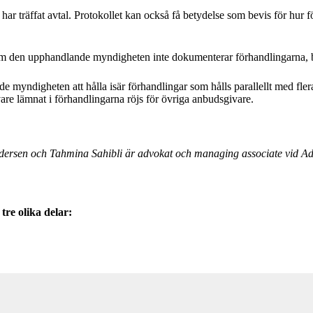
na har träffat avtal. Protokollet kan också få betydelse som bevis för 
. Om den upphandlande myndigheten inte dokumenterar förhandlingarna,
yndigheten att hålla isär förhandlingar som hålls parallellt med flera a
are lämnat i förhandlingarna röjs för övriga anbudsgivare.
edersen och Tahmina Sahibli är advokat och managing associate vid A
tre olika delar: