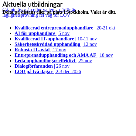
Aktuella utbildningar
Gå inte över ån efter vatten – därför är
Delta på distans eller på plats i Stockholm. Valet är ditt.
laglighetsprövning fel väg för LOV
Kvalificerad entreprenad­upphandlare
| 20-21 okt
AI för upphandlare
| 5 nov
Kvalificerad IT-upphandlare
| 10-11 nov
Säkerhetsskyddad upphandling
| 12 nov
Robusta IT-avtal
| 17 nov
Entreprenadupphandling och AMA AF
| 18 nov
Leda upphandlingar effektivt
| 25 nov
Dialogförfaranden
| 26 nov
LOU på två dagar
| 2-3 dec 2026