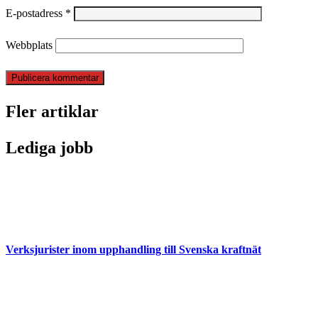
E-postadress
*
Webbplats
Fler artiklar
Lediga jobb
Verksjurister inom upphandling till Svenska kraftnät