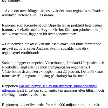
leverantörer.
– Även om utvecklingen är positiv är det stora regionala skillnader i
resultaten, noterar Gunilla Glasare.
Regioner som Kronoberg och Uppsala län är praktiskt taget redan
framme vid ekolivsmålet. Region Örebro län, som prioriterar miljö-
och klimatarbete, ligger en bit över genomsnittet:
– Det betyder inte att vi kan luta oss tillbaka, det finns fortfarande
mycket att göra, säger Andreas Svahn, socialdemokratisk
regionstyrelseordförande.
Samtidigt ligger exempelvis Västerbotten, Jämtland-Härjedalen och
Norrbotten långt efter de mest framgångsrika regionerna. I
Västerbotten är andelen ekologiskt bara 22 procent. Detta förklaras
främst av dålig regional tillgång på ekologiska livsmedel.
Rapporten
slår fast betydelsen av hur livsmedelsupphandlingar
utformas.
Bäst är det om sortimentet kan anpassas efter tillgång och
efterfrågan under avtalstiden.
Regionerna köper livsmedel för cirka 900 miljoner kronor per år.