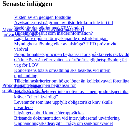
Senaste inläggen
Vikten av en gedigen förstudie
Avvisad e-post på grund av filstorlek kom inte in i tid
Varför är det viktigt med CPV-koder?
Myndighetsutövning eller avtalsfråga? HFD
Tilldelningsbeslut som insiderinformation?
prövar vite i vårdval
Låga krav öppnar för nyskapande prisförklaringar
Myndighetsutövning eller avtalsfråga? HFD prövar vite i
vårdval
Proportionalitetsprincipen begränsar för språkkravets räckvidd
Gå inte över ån efter vatten – därför är laglighetsprövning fel
väg för LOV
Koncernens totala omsättning ska beaktas vid intern
upphandling
Tilldelningskriterier om högre löner än kollektivavtal förenliga
Proportionalitetsprincipen begränsar för
med EU‑rätten
språkkravets räckvidd
Tekniska krav behöver inte motiveras – men produktspecifika
kräver ”eller likvärdigt”
Leverantör som inte uppfyllt obligatoriskt krav skulle
utvärderas
Utgånget anbud kunde återuppväckas
Bristande dokumentation vid intervjubaserad utvärdering
Upphandlingsskadeavgift – fråga om sanktionsvärdet