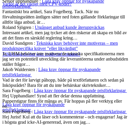
Senior upphandlare
:
Låga krav öppnar för nyskapande
Varför är det viktigt med CPV-koder?
prisförklaringar
Fantastiskt bra artikel, Sara Fogelberg. Tack. När nu
förvaltningsrätten äntligen sätter ned foten gällande förklaringar till
alltför låga anbud, är…
Roland Sjögren
:
Utgånget anbud kunde återuppväckas
Intressant artikel, men jag tycker att den riskerar att skapa en bild av
att det finns en särskild reglering kring…
David Sundgren
:
Tekniska krav behöver inte motiveras – men
produktspecifika kräver ”eller likvärdigt”
Ja, UHM behöver inte motivera de tekniska specifikationerna men
Tilldelningsbeslut som insiderinformation?
jag ser en potentiell utveckling där leverantörerna under anbudstiden
ställer frågor…
Jakob Waldersten
:
Låga krav öppnar för nyskapande
prisförklaringar
Vad är det för larvigt påhopp, både på textförfattaren och sedan på
Inköpsrådet? Bara för att du inte behärskar skrivtekniker…
Sara Fogelberg
:
Låga krav öppnar för nyskapande prisförklaringar
Hej Upphandlare! Synd att fler delar denna uppfattning.
Papperstigrar finns för många av. Får hoppas på fler verktyg eller
Låga krav öppnar för nyskapande
en…
prisförklaringar
Sara Fogelberg
:
Låga krav öppnar för nyskapande prisförklaringar
Hej Jurist! Kul att du läser och kommenterar - och engagerar! Jag är
i högsta grad icke-AI-genererad, även om jag…