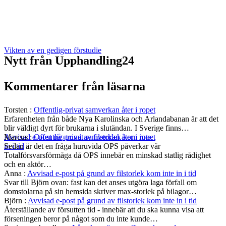
Vikten av en gedigen förstudie
Nytt från Upphandling24
Kommentarer från läsarna
Torsten
:
Offentlig-privat samverkan åter i ropet
Erfarenheten från både Nya Karolinska och Arlandabanan är att det
blir väldigt dyrt för brukarna i slutändan. I Sverige finns…
Marcus
:
Offentlig-privat samverkan åter i ropet
Avvisad e-post på grund av filstorlek kom inte
Sedan är det en fråga huruvida OPS påverkar vår
in i tid
Totalförsvarsförmåga då OPS innebär en minskad statlig rådighet
och en aktör…
Anna
:
Avvisad e-post på grund av filstorlek kom inte in i tid
Svar till Björn ovan: fast kan det anses utgöra laga förfall om
domstolarna på sin hemsida skriver max-storlek på bilagor…
Björn
:
Avvisad e-post på grund av filstorlek kom inte in i tid
Återställande av försutten tid - innebär att du ska kunna visa att
förseningen beror på något som du inte kunde…