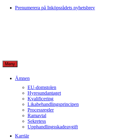
Skip
Prenumerera på Inköpsrådets nyhetsbrev
to
content
Meny
Ämnen
EU-domstolen
Hyresundantaget
Kvalificering
Likabehandlingsprincipen
Processregler
Ramavtal
Sekretess
Upphandlingsskadeavgift
Karriär