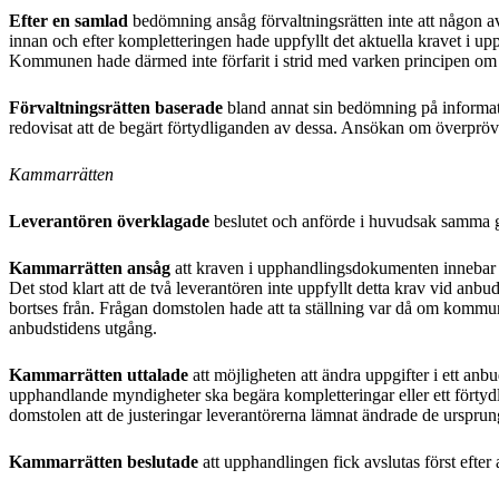
Efter en samlad
bedömning ansåg förvaltningsrätten inte att någon a
innan och efter kompletteringen hade uppfyllt det aktuella kravet i up
Kommunen hade därmed inte förfarit i strid med varken principen om 
Förvaltningsrätten baserade
bland annat sin bedömning på informati
redovisat att de begärt förtydliganden av dessa. Ansökan om överpröv
Kammarrätten
Leverantören överklagade
beslutet och anförde i huvudsak samma g
Kammarrätten ansåg
att kraven i upphandlingsdokumenten innebar et
Det stod klart att de två leverantören inte uppfyllt detta krav vid anb
bortses från. Frågan domstolen hade att ta ställning var då om kommun
anbudstidens utgång.
Kammarrätten uttalade
att möjligheten att ändra uppgifter i ett anb
upphandlande myndigheter ska begära kompletteringar eller ett förty
domstolen att de justeringar leverantörerna lämnat ändrade de ursprung
Kammarrätten beslutade
att upphandlingen fick avslutas först efter 