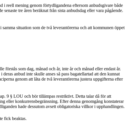
bud i reell mening genom förtydligandena eftersom anbudsgivare både
de senaste tre åren beräknat från sista anbudsdag eller vara pågående.
g i samma situation som de två leverantörerna och att kommunen öppet
e förstås som dag, månad och år, inte år och månad eller endast år.
i deras anbud inte skulle anses så pass bagatellartad att den kunnat
iperna genom att låta de två leverantörerna justera uppgifterna efter
p. 9 § LOU och bör tillämpas restriktivt. Detta talar då för att
ling eller konkurrensbegränsning. Efter denna genomgång konstaterar
ydliganden hade dessutom avsett obligatoriska villkor i upphandlingen.
te fick beaktas.