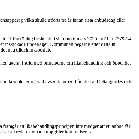
nsuppdrag vilka skulle utförts tre år innan sista anbudsdag eller
ätten i Jönköping beslutade i sin dom 6 mars 2025 i mål nr 2779-24
n det inskickade underlaget. Kommunen begärde efter detta in
et nya tilldelningsbeslutet.
unen agerat i strid med principerna om likabehandling och öppenhet
de in komplettering vad avser datumen från dessa. Detta gjordes och
 framgår att likabehandlingsprincipen inte medger att ett anbud får
ker är att redan lämnade uppgifter konkretiseras.