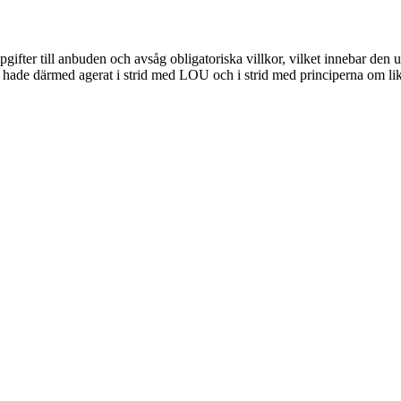
gifter till anbuden och avsåg obligatoriska villkor, vilket innebar de
hade därmed agerat i strid med LOU och i strid med principerna om li