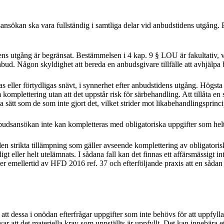
sansökan ska vara fullständig i samtliga delar vid anbudstidens utgång.
idens utgång är begränsat. Bestämmelsen i 4 kap. 9 § LOU är fakultativ,
nbud. Någon skyldighet att bereda en anbudsgivare tillfälle att avhjälpa br
 eller förtydligas snävt, i synnerhet efter anbudstidens utgång. Högsta
omplettering utan att det uppstår risk för särbehandling. Att tillåta en
sätt som de som inte gjort det, vilket strider mot likabehandlingsprinc
anbudsansökan inte kan kompletteras med obligatoriska uppgifter som hel
en strikta tillämpning som gäller avseende komplettering av obligatorisk
digt eller helt utelämnats. I sådana fall kan det finnas ett affärsmässigt
ljer emellertid av HFD 2016 ref. 37 och efterföljande praxis att en såda
t dessa i onödan efterfrågar uppgifter som inte behövs för att uppfylla
sar att det materiella krav som uppställts är uppfyllt. Det kan innebära et