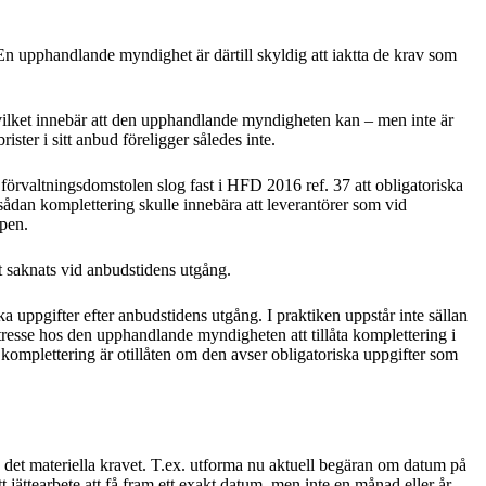
 En upphandlande myndighet är därtill skyldig att iaktta de krav som
 vilket innebär att den upphandlande myndigheten kan – men inte är
ister i sitt anbud föreligger således inte.
 förvaltningsdomstolen slog fast i HFD 2016 ref. 37 att obligatoriska
 sådan komplettering skulle innebära att leverantörer som vid
ipen.
t saknats vid anbudstidens utgång.
a uppgifter efter anbudstidens utgång. I praktiken uppstår inte sällan
 intresse hos den upphandlande myndigheten att tillåta komplettering i
n komplettering är otillåten om den avser obligatoriska uppgifter som
 det materiella kravet. T.ex. utforma nu aktuell begäran om datum på
t jättearbete att få fram ett exakt datum, men inte en månad eller år.