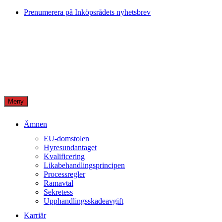
Skip
Prenumerera på Inköpsrådets nyhetsbrev
to
content
Meny
Ämnen
EU-domstolen
Hyresundantaget
Kvalificering
Likabehandlingsprincipen
Processregler
Ramavtal
Sekretess
Upphandlingsskadeavgift
Karriär