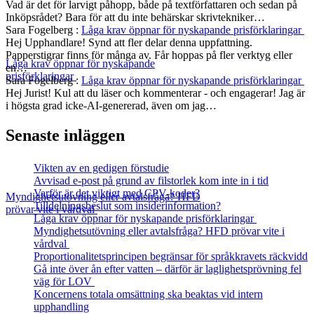
Vad är det för larvigt påhopp, både på textförfattaren och sedan på
Inköpsrådet? Bara för att du inte behärskar skrivtekniker…
Sara Fogelberg
:
Låga krav öppnar för nyskapande prisförklaringar
Hej Upphandlare! Synd att fler delar denna uppfattning.
Papperstigrar finns för många av. Får hoppas på fler verktyg eller
Låga krav öppnar för nyskapande
en…
prisförklaringar
Sara Fogelberg
:
Låga krav öppnar för nyskapande prisförklaringar
Hej Jurist! Kul att du läser och kommenterar - och engagerar! Jag är
i högsta grad icke-AI-genererad, även om jag…
Senaste inläggen
Vikten av en gedigen förstudie
Avvisad e-post på grund av filstorlek kom inte in i tid
Varför är det viktigt med CPV-koder?
Myndighetsutövning eller avtalsfråga? HFD
Tilldelningsbeslut som insiderinformation?
prövar vite i vårdval
Låga krav öppnar för nyskapande prisförklaringar
Myndighetsutövning eller avtalsfråga? HFD prövar vite i
vårdval
Proportionalitetsprincipen begränsar för språkkravets räckvidd
Gå inte över ån efter vatten – därför är laglighetsprövning fel
väg för LOV
Koncernens totala omsättning ska beaktas vid intern
upphandling