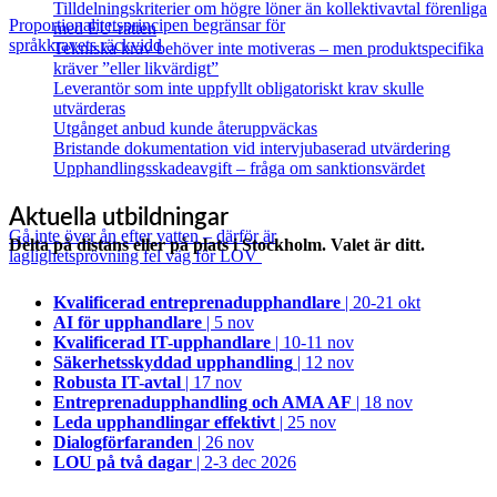
Tilldelningskriterier om högre löner än kollektivavtal förenliga
Proportionalitetsprincipen begränsar för
med EU‑rätten
språkkravets räckvidd
Tekniska krav behöver inte motiveras – men produktspecifika
kräver ”eller likvärdigt”
Leverantör som inte uppfyllt obligatoriskt krav skulle
utvärderas
Utgånget anbud kunde återuppväckas
Bristande dokumentation vid intervjubaserad utvärdering
Upphandlingsskadeavgift – fråga om sanktionsvärdet
Aktuella utbildningar
Gå inte över ån efter vatten – därför är
Delta på distans eller på plats i Stockholm. Valet är ditt.
laglighetsprövning fel väg för LOV
Kvalificerad entreprenad­upphandlare
| 20-21 okt
AI för upphandlare
| 5 nov
Kvalificerad IT-upphandlare
| 10-11 nov
Säkerhetsskyddad upphandling
| 12 nov
Robusta IT-avtal
| 17 nov
Entreprenadupphandling och AMA AF
| 18 nov
Leda upphandlingar effektivt
| 25 nov
Dialogförfaranden
| 26 nov
LOU på två dagar
| 2-3 dec 2026