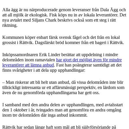
Alla ägg är nu närproducerade genom leveranser från Dala Ägg och
att all mjölk är ekologisk. Fisk köps nu in av lokala leverantörer. Det
nya avtalet med Siljans Chark beskrivs också som ett steg i rätt
riktning.
Kommunen köper enbart färsk svensk fågel och det från en lokal
grossist i Rättvik. Dagsfärskt bröd kommer från ett bageri i Rättvik.
Inköpssamordnaren Erik Linder berättar att uppdelning i mindre
delområden inom ramavtalen
har gjort det möjligt även för mindre
leverantörer att lämna anbud
. Fast han poängterar samtidigt att det
finns svårigheter i att dela upp upphandlingar:
– Man riskerar att bli helt utan anbud, då vissa delområden inte blir
tillräckligt intressanta ur ett affärsmässigt perspektiv, en lärdom som
även de nu genomförda upphandlingarna har gett oss.
I samband med den andra delen av upphandlingen, med avtalsstart
den 1 oktober i år, tvingades man att genomföra en andra omgång
inom tre delområden där inga anbud inkommit.
Rättvik har sedan länge haft som mål att bli självförsörjande på