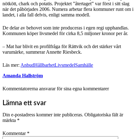
nötkött, chark och potatis. Projektet ”återtaget” var först i sitt slag
när det påbörjades 2006. Numera arbetar flera kommuner runt om i
landet, i alla fall delvis, enligt samma modell.
De delar av behovet som inte produceras i egen regi upphandlas.
Kommunen köper livsmedel för cirka 8,5 miljoner kronor per år.
– Mat har blivit en profilfråga för Rättvik och det stärker vårt
varumärke, summerar Annette Riesbeck.
Läs mer:
Anbud
Hållbarhet
Livsmedel
Samhälle
Amanda Hallström
Kommentatorerna ansvarar för sina egna kommentarer
Lämna ett svar
Din e-postadress kommer inte publiceras.
Obligatoriska fält är
märkta
*
Kommentar
*