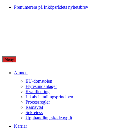
Skip
Prenumerera på Inköpsrådets nyhetsbrev
to
content
Meny
Ämnen
EU-domstolen
Hyresundantaget
Kvalificering
Likabehandlingsprincipen
Processregler
Ramavtal
Sekretess
Upphandlingsskadeavgift
Karriär