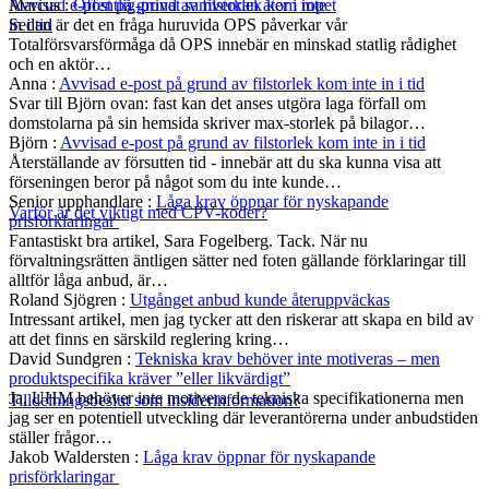
Marcus
:
Offentlig-privat samverkan åter i ropet
Avvisad e-post på grund av filstorlek kom inte
Sedan är det en fråga huruvida OPS påverkar vår
in i tid
Totalförsvarsförmåga då OPS innebär en minskad statlig rådighet
och en aktör…
Anna
:
Avvisad e-post på grund av filstorlek kom inte in i tid
Svar till Björn ovan: fast kan det anses utgöra laga förfall om
domstolarna på sin hemsida skriver max-storlek på bilagor…
Björn
:
Avvisad e-post på grund av filstorlek kom inte in i tid
Återställande av försutten tid - innebär att du ska kunna visa att
förseningen beror på något som du inte kunde…
Senior upphandlare
:
Låga krav öppnar för nyskapande
Varför är det viktigt med CPV-koder?
prisförklaringar
Fantastiskt bra artikel, Sara Fogelberg. Tack. När nu
förvaltningsrätten äntligen sätter ned foten gällande förklaringar till
alltför låga anbud, är…
Roland Sjögren
:
Utgånget anbud kunde återuppväckas
Intressant artikel, men jag tycker att den riskerar att skapa en bild av
att det finns en särskild reglering kring…
David Sundgren
:
Tekniska krav behöver inte motiveras – men
produktspecifika kräver ”eller likvärdigt”
Ja, UHM behöver inte motivera de tekniska specifikationerna men
Tilldelningsbeslut som insiderinformation?
jag ser en potentiell utveckling där leverantörerna under anbudstiden
ställer frågor…
Jakob Waldersten
:
Låga krav öppnar för nyskapande
prisförklaringar