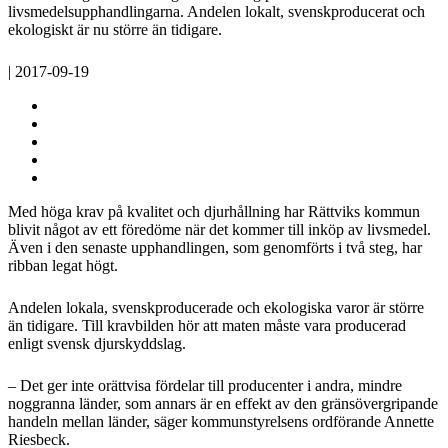
livsmedelsupphandlingarna. Andelen lokalt, svenskproducerat och
ekologiskt är nu större än tidigare.
| 2017-09-19
Med höga krav på kvalitet och djurhållning har Rättviks kommun
blivit något av ett föredöme när det kommer till inköp av livsmedel.
Även i den senaste upphandlingen, som genomförts i två steg, har
ribban legat högt.
Andelen lokala, svenskproducerade och ekologiska varor är större
än tidigare. Till kravbilden hör att maten måste vara producerad
enligt svensk djurskyddslag.
– Det ger inte orättvisa fördelar till producenter i andra, mindre
noggranna länder, som annars är en effekt av den gränsövergripande
handeln mellan länder, säger kommunstyrelsens ordförande Annette
Riesbeck.