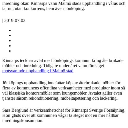
inredning ökar. Kinnarps vann Malmö stads upphandling i våras och
tar nu, utan konkurrens, hem även Jönköping.
| 2019-07-02
Kinnarps tecknar avtal med Jönköpings kommun kring återbrukade
möbler och inredning. Tidigare under året vann företaget
motsvarande upphandling i Malmö stad
.
Jönköpings upphandling innefattar köp av återbrukade möbler för
flera av kommunens offentliga verksamheter med produkter inom så
väl klassiska kontorsmöbler som loungemöbler. Avtalet gäller även
tjänster såsom rekonditionering, möbeltapetsering och lackering.
Sara Berglund är verksamhetschef för Kinnarps Sverige Försäljning.
Hon gläds över att kommunen vågar ta steget mot en mer hållbar
inredningskonsumtion: