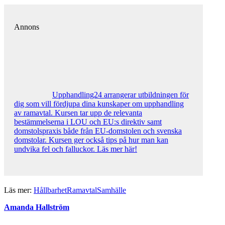
Annons
Upphandling24 arrangerar utbildningen för
dig som vill fördjupa dina kunskaper om upphandling
av ramavtal. Kursen tar upp de relevanta
bestämmelserna i LOU och EU:s direktiv samt
domstolspraxis både från EU-domstolen och svenska
domstolar. Kursen ger också tips på hur man kan
undvika fel och falluckor. Läs mer här!
Läs mer:
Hållbarhet
Ramavtal
Samhälle
Amanda Hallström