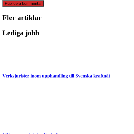
Fler artiklar
Lediga jobb
Verksjurister inom upphandling till Svenska kraftnät