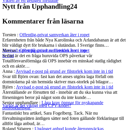
Vikten av en gedigen förstudie
Nytt från Upphandling24
Kommentarer från läsarna
Torsten
:
Offentlig-privat samverkan åter i ropet
Erfarenheten från både Nya Karolinska och Arlandabanan är att det
blir väldigt dyrt för brukarna i slutändan. I Sverige finns…
Marcus
:
Offentlig-privat samverkan åter i ropet
Avvisad e-post på grund av filstorlek kom inte
Sedan är det en fråga huruvida OPS påverkar vår
in i tid
Totalförsvarsförmåga då OPS innebär en minskad statlig rådighet
och en aktör…
Anna
:
Avvisad e-post på grund av filstorlek kom inte in i tid
Svar till Björn ovan: fast kan det anses utgöra laga förfall om
domstolarna på sin hemsida skriver max-storlek på bilagor…
Björn
:
Avvisad e-post på grund av filstorlek kom inte in i tid
Återställande av försutten tid - innebär att du ska kunna visa att
förseningen beror på något som du inte kunde…
Senior upphandlare
:
Låga krav öppnar för nyskapande
Varför är det viktigt med CPV-koder?
prisförklaringar
Fantastiskt bra artikel, Sara Fogelberg. Tack. När nu
förvaltningsrätten äntligen sätter ned foten gällande förklaringar till
alltför låga anbud, är…
Roland Sjögren
:
Utgånget anbud kunde återuppväckas