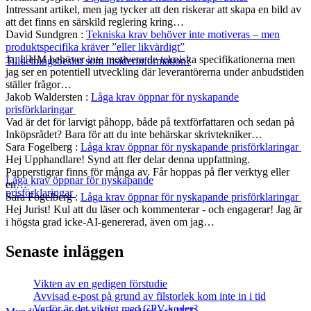
Intressant artikel, men jag tycker att den riskerar att skapa en bild av
att det finns en särskild reglering kring…
David Sundgren
:
Tekniska krav behöver inte motiveras – men
produktspecifika kräver ”eller likvärdigt”
Ja, UHM behöver inte motivera de tekniska specifikationerna men
Tilldelningsbeslut som insiderinformation?
jag ser en potentiell utveckling där leverantörerna under anbudstiden
ställer frågor…
Jakob Waldersten
:
Låga krav öppnar för nyskapande
prisförklaringar
Vad är det för larvigt påhopp, både på textförfattaren och sedan på
Inköpsrådet? Bara för att du inte behärskar skrivtekniker…
Sara Fogelberg
:
Låga krav öppnar för nyskapande prisförklaringar
Hej Upphandlare! Synd att fler delar denna uppfattning.
Papperstigrar finns för många av. Får hoppas på fler verktyg eller
Låga krav öppnar för nyskapande
en…
prisförklaringar
Sara Fogelberg
:
Låga krav öppnar för nyskapande prisförklaringar
Hej Jurist! Kul att du läser och kommenterar - och engagerar! Jag är
i högsta grad icke-AI-genererad, även om jag…
Senaste inläggen
Vikten av en gedigen förstudie
Avvisad e-post på grund av filstorlek kom inte in i tid
Varför är det viktigt med CPV-koder?