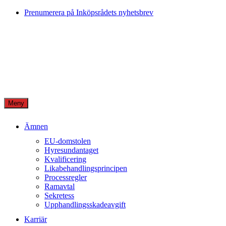
Skip
Prenumerera på Inköpsrådets nyhetsbrev
to
content
Meny
Ämnen
EU-domstolen
Hyresundantaget
Kvalificering
Likabehandlingsprincipen
Processregler
Ramavtal
Sekretess
Upphandlingsskadeavgift
Karriär