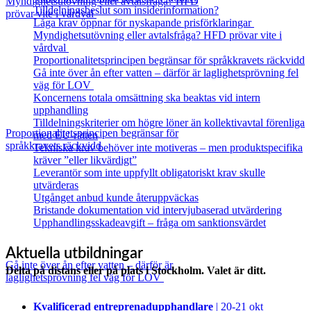
Myndighetsutövning eller avtalsfråga? HFD
Tilldelningsbeslut som insiderinformation?
prövar vite i vårdval
Låga krav öppnar för nyskapande prisförklaringar
Myndighetsutövning eller avtalsfråga? HFD prövar vite i
vårdval
Proportionalitetsprincipen begränsar för språkkravets räckvidd
Gå inte över ån efter vatten – därför är laglighetsprövning fel
väg för LOV
Koncernens totala omsättning ska beaktas vid intern
upphandling
Tilldelningskriterier om högre löner än kollektivavtal förenliga
Proportionalitetsprincipen begränsar för
med EU‑rätten
språkkravets räckvidd
Tekniska krav behöver inte motiveras – men produktspecifika
kräver ”eller likvärdigt”
Leverantör som inte uppfyllt obligatoriskt krav skulle
utvärderas
Utgånget anbud kunde återuppväckas
Bristande dokumentation vid intervjubaserad utvärdering
Upphandlingsskadeavgift – fråga om sanktionsvärdet
Aktuella utbildningar
Gå inte över ån efter vatten – därför är
Delta på distans eller på plats i Stockholm. Valet är ditt.
laglighetsprövning fel väg för LOV
Kvalificerad entreprenad­upphandlare
| 20-21 okt