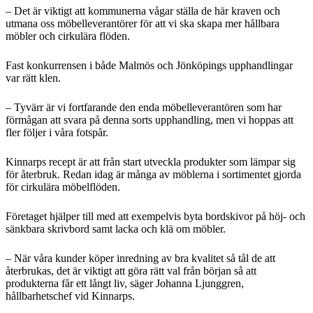
– Det är viktigt att kommunerna vågar ställa de här kraven och
utmana oss möbelleverantörer för att vi ska skapa mer hållbara
möbler och cirkulära flöden.
Fast konkurrensen i både Malmös och Jönköpings upphandlingar
var rätt klen.
– Tyvärr är vi fortfarande den enda möbelleverantören som har
förmågan att svara på denna sorts upphandling, men vi hoppas att
fler följer i våra fotspår.
Kinnarps recept är att från start utveckla produkter som lämpar sig
för återbruk. Redan idag är många av möblerna i sortimentet gjorda
för cirkulära möbelflöden.
Företaget hjälper till med att exempelvis byta bordskivor på höj- och
sänkbara skrivbord samt lacka och klä om möbler.
– När våra kunder köper inredning av bra kvalitet så tål de att
återbrukas, det är viktigt att göra rätt val från början så att
produkterna får ett långt liv, säger Johanna Ljunggren,
hållbarhetschef vid Kinnarps.