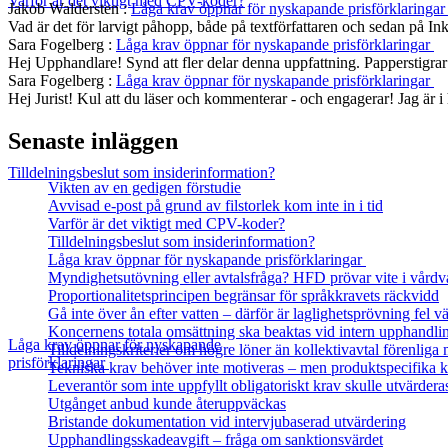
Varför är det viktigt med CPV-koder?
Jakob Waldersten
:
Låga krav öppnar för nyskapande prisförklaringa
Vad är det för larvigt påhopp, både på textförfattaren och sedan på In
Sara Fogelberg
:
Låga krav öppnar för nyskapande prisförklaringar
Hej Upphandlare! Synd att fler delar denna uppfattning. Papperstigrar
Sara Fogelberg
:
Låga krav öppnar för nyskapande prisförklaringar
Hej Jurist! Kul att du läser och kommenterar - och engagerar! Jag är
Senaste inläggen
Tilldelningsbeslut som insiderinformation?
Vikten av en gedigen förstudie
Avvisad e-post på grund av filstorlek kom inte in i tid
Varför är det viktigt med CPV-koder?
Tilldelningsbeslut som insiderinformation?
Låga krav öppnar för nyskapande prisförklaringar
Myndighetsutövning eller avtalsfråga? HFD prövar vite i vårdv
Proportionalitetsprincipen begränsar för språkkravets räckvidd
Gå inte över ån efter vatten – därför är laglighetsprövning fel
Koncernens totala omsättning ska beaktas vid intern upphandli
Låga krav öppnar för nyskapande
Tilldelningskriterier om högre löner än kollektivavtal förenlig
prisförklaringar
Tekniska krav behöver inte motiveras – men produktspecifika kr
Leverantör som inte uppfyllt obligatoriskt krav skulle utvärdera
Utgånget anbud kunde återuppväckas
Bristande dokumentation vid intervjubaserad utvärdering
Upphandlingsskadeavgift – fråga om sanktionsvärdet