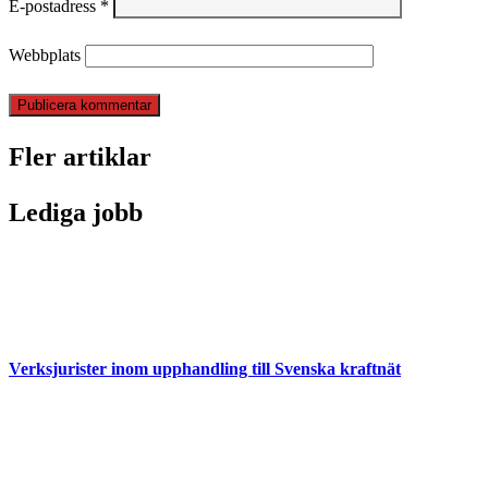
E-postadress
*
Webbplats
Fler artiklar
Lediga jobb
Verksjurister inom upphandling till Svenska kraftnät