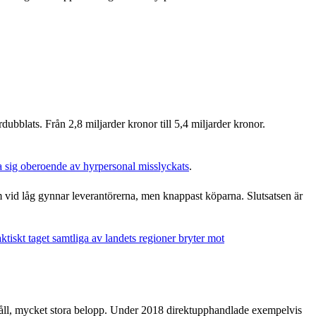
bblats. Från 2,8 miljarder kronor till 5,4 miljarder kronor.
a sig oberoende av hyrpersonal misslyckats
.
vid låg gynnar leverantörerna, men knappast köparna. Slutsatsen är
aktiskt taget samtliga av landets regioner bryter mot
na håll, mycket stora belopp. Under 2018 direktupphandlade exempelvis