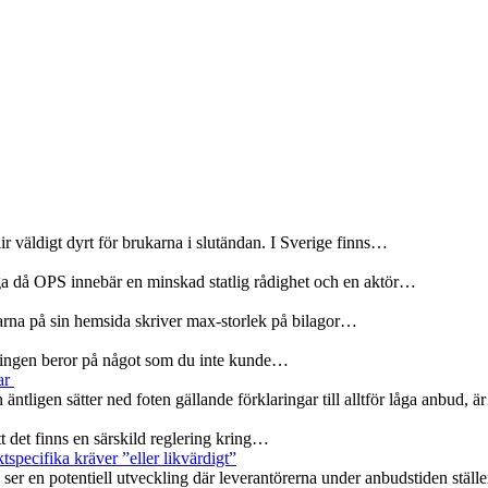
r väldigt dyrt för brukarna i slutändan. I Sverige finns…
ga då OPS innebär en minskad statlig rådighet och en aktör…
olarna på sin hemsida skriver max-storlek på bilagor…
rseningen beror på något som du inte kunde…
ar
 äntligen sätter ned foten gällande förklaringar till alltför låga anbud, 
att det finns en särskild reglering kring…
specifika kräver ”eller likvärdigt”
er en potentiell utveckling där leverantörerna under anbudstiden ställ