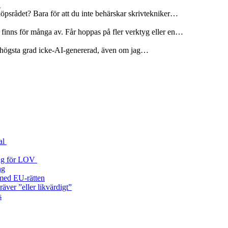
r
köpsrådet? Bara för att du inte behärskar skrivtekniker…
 finns för många av. Får hoppas på fler verktyg eller en…
 i högsta grad icke-AI-genererad, även om jag…
al
 väg för LOV
ng
a med EU‑rätten
äver ”eller likvärdigt”
s