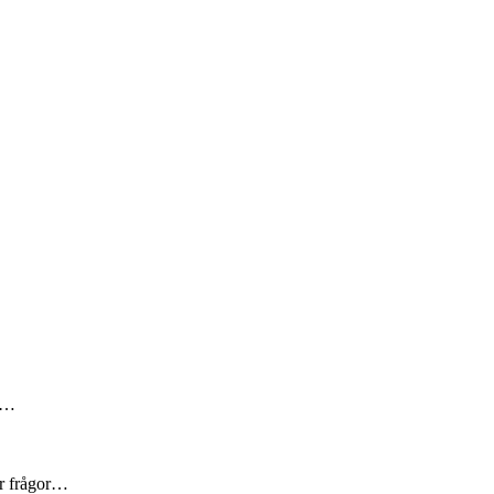
är…
er frågor…