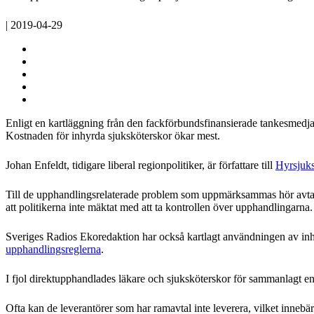
| 2019-04-29
Enligt en kartläggning från den fackförbundsfinansierade tankesmedjan
Kostnaden för inhyrda sjuksköterskor ökar mest.
Johan Enfeldt, tidigare liberal regionpolitiker, är författare till
Hyrsjuks
Till de upphandlingsrelaterade problem som uppmärksammas hör avtal
att politikerna inte mäktat med att ta kontrollen över upphandlingarna.
Sveriges Radios Ekoredaktion har också kartlagt användningen av inh
upphandlingsreglerna
.
I fjol direktupphandlades läkare och sjuksköterskor för sammanlagt en 
Ofta kan de leverantörer som har ramavtal inte leverera, vilket innebä