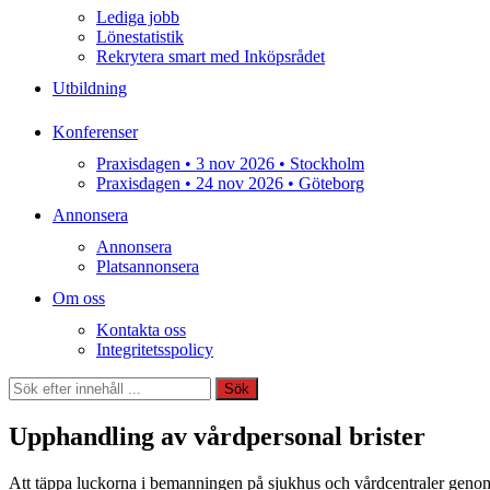
Lediga jobb
Lönestatistik
Rekrytera smart med Inköpsrådet
Utbildning
Konferenser
Praxisdagen • 3 nov 2026 • Stockholm
Praxisdagen • 24 nov 2026 • Göteborg
Annonsera
Annonsera
Platsannonsera
Om oss
Kontakta oss
Integritetsspolicy
Sök
Sök
Upphandling av vårdpersonal brister
Att täppa luckorna i bemanningen på sjukhus och vårdcentraler genom a