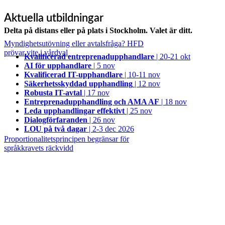
Aktuella utbildningar
Delta på distans eller på plats i Stockholm. Valet är ditt.
Myndighetsutövning eller avtalsfråga? HFD
prövar vite i vårdval
Kvalificerad entreprenad­upphandlare
| 20-21 okt
AI för upphandlare
| 5 nov
Kvalificerad IT-upphandlare
| 10-11 nov
Säkerhetsskyddad upphandling
| 12 nov
Robusta IT-avtal
| 17 nov
Entreprenadupphandling och AMA AF
| 18 nov
Leda upphandlingar effektivt
| 25 nov
Dialogförfaranden
| 26 nov
LOU på två dagar
| 2-3 dec 2026
Proportionalitetsprincipen begränsar för
språkkravets räckvidd