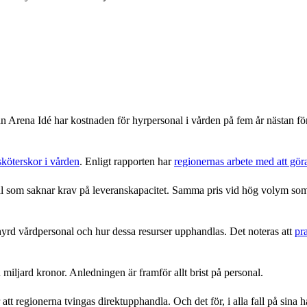
 Arena Idé har kostnaden för hyrpersonal i vården på fem år nästan fördu
köterskor i vården
. Enligt rapporten har
regionernas arbete med att gör
 som saknar krav på leveranskapacitet. Samma pris vid hög volym som 
yrd vårdpersonal och hur dessa resurser upphandlas. Det noteras att
pr
miljard kronor. Anledningen är framför allt brist på personal.
r att regionerna tvingas direktupphandla. Och det för, i alla fall på si