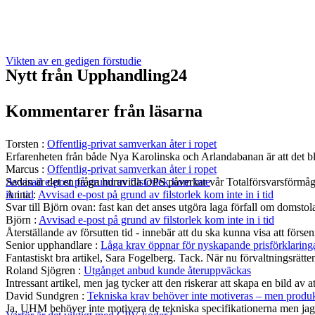
Vikten av en gedigen förstudie
Nytt från Upphandling24
Kommentarer från läsarna
Torsten
:
Offentlig-privat samverkan åter i ropet
Erfarenheten från både Nya Karolinska och Arlandabanan är att det bli
Marcus
:
Offentlig-privat samverkan åter i ropet
Sedan är det en fråga huruvida OPS påverkar vår Totalförsvarsförmå
Avvisad e-post på grund av filstorlek kom inte
Anna
:
Avvisad e-post på grund av filstorlek kom inte in i tid
in i tid
Svar till Björn ovan: fast kan det anses utgöra laga förfall om domst
Björn
:
Avvisad e-post på grund av filstorlek kom inte in i tid
Återställande av försutten tid - innebär att du ska kunna visa att fö
Senior upphandlare
:
Låga krav öppnar för nyskapande prisförklaring
Fantastiskt bra artikel, Sara Fogelberg. Tack. När nu förvaltningsrätten
Roland Sjögren
:
Utgånget anbud kunde återuppväckas
Intressant artikel, men jag tycker att den riskerar att skapa en bild av 
David Sundgren
:
Tekniska krav behöver inte motiveras – men produkt
Ja, UHM behöver inte motivera de tekniska specifikationerna men jag s