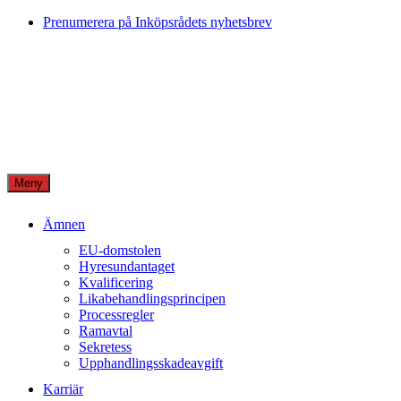
Skip
Prenumerera på Inköpsrådets nyhetsbrev
to
content
Meny
Ämnen
EU-domstolen
Hyresundantaget
Kvalificering
Likabehandlingsprincipen
Processregler
Ramavtal
Sekretess
Upphandlingsskadeavgift
Karriär