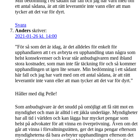
Min bedömning i ett sådant här fall och jag har varit med om
ett antal sådana, är att rätt leverantör inte vann eller att man
tycker att det var för dyrt.
Svara
Anders
skriver:
2021-01-26 kl. 14:00
”För så som det är idag, är det alldeles för enkelt för
upphandlaren att t ex avbryta en upphandling utan några som
helst konsekvenser och kvar står anbudsgivaren med ibland
stora kostnader, som man inte får täckning för och så kommer
upphandlingen ut igen lite senare. Min bedömning i ett sådant
här fall och jag har varit med om ett antal sådana, är att rätt
leverantör inte vann eller att man tycker att det var för dyrt.”
Håller med dig Pelle!
Som anbudsgivare är det snudd på omöjligt att få rätt mot en
myndighet och man är alltid i ett jäkla underläge. Myndigheter
har all tid i världen och kan lägga hur mycket pengar som
helst på advokater för att vinna en överprövning. Även om det
går att vinna i förvaltningsrätten, ger det inga pengar eftersom
myndigheterna då bara avbryter upphandlingen eftersom det