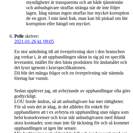
myndigheter är transparenta och att både tjänstemän
och anbudsgivare straffas stränga när de inte följer
lagen. Idag nästan ingen straffas hur mycket korruption
de en gjort. I min land Irak, man kan bli piskad om lite
korruption eller hängd om mycket.
Pelle
skriver:
2021-01-26 kl. 09:05
En stor anledning till att överprövning sker i den branschen
jag verkar i, är att upphandlingen siktat in sig på en specifik
leverantör, istället för den bästa produkten för ändamålet och
det lyser igenom i kravspecifikationen.
Då blir det många frågor och en överprövning när nämnda
företag har vunnit.
Sedan upplever jag, att avbrytande av upphandlingar ofta görs
godtyckligt.
LOU borde ändras, så att anbudsgivare har mer rättigheter.
För så som det är idag, är det alldeles för enkelt för
upphandlaren att t ex avbryta en upphandling utan några som
helst konsekvenser och kvar står anbudsgivaren med ibland
stora kostnader, som man inte får täckning för och så kommer
upphandlingen ut igen lite senare.