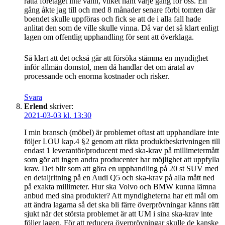
rätta företaget inte vann, vilket hänt varje gång för oss. En
gång åkte jag till och med 8 månader senare förbi tomten där
boendet skulle uppföras och fick se att de i alla fall hade
anlitat den som de ville skulle vinna. Då var det så klart enligt
lagen om offentlig upphandling för sent att överklaga.
Så klart att det också går att försöka stämma en myndighet
inför allmän domstol, men då handlar det om åratal av
processande och enorma kostnader och risker.
Svara
Erlend
skriver:
2021-03-03 kl. 13:30
I min bransch (möbel) är problemet oftast att upphandlare inte
följer LOU kap.4 §2 genom att rikta produktbeskrivningen till
endast 1 leverantör/producent med ska-krav på millimetermått
som gör att ingen andra producenter har möjlighet att uppfylla
krav. Det blir som att göra en upphandling på 20 st SUV med
en detaljritning på en Audi Q5 och ska-krav på alla mått ned
på exakta millimeter. Hur ska Volvo och BMW kunna lämna
anbud med sina produkter? Att myndigheterna har ett mål om
att ändra lagarna så det ska bli färre överprövningar känns rätt
sjukt när det största problemet är att UM i sina ska-krav inte
följer lagen. För att reducera överprövningar skulle de kanske