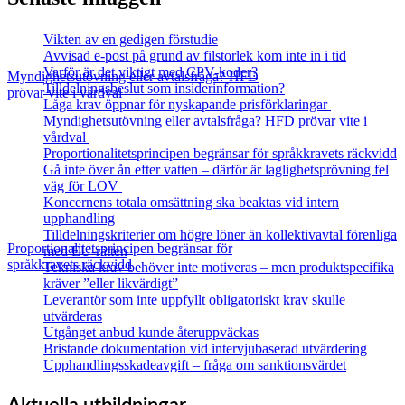
Vikten av en gedigen förstudie
Avvisad e-post på grund av filstorlek kom inte in i tid
Varför är det viktigt med CPV-koder?
Myndighetsutövning eller avtalsfråga? HFD
Tilldelningsbeslut som insiderinformation?
prövar vite i vårdval
Låga krav öppnar för nyskapande prisförklaringar
Myndighetsutövning eller avtalsfråga? HFD prövar vite i
vårdval
Proportionalitetsprincipen begränsar för språkkravets räckvidd
Gå inte över ån efter vatten – därför är laglighetsprövning fel
väg för LOV
Koncernens totala omsättning ska beaktas vid intern
upphandling
Tilldelningskriterier om högre löner än kollektivavtal förenliga
Proportionalitetsprincipen begränsar för
med EU‑rätten
språkkravets räckvidd
Tekniska krav behöver inte motiveras – men produktspecifika
kräver ”eller likvärdigt”
Leverantör som inte uppfyllt obligatoriskt krav skulle
utvärderas
Utgånget anbud kunde återuppväckas
Bristande dokumentation vid intervjubaserad utvärdering
Upphandlingsskadeavgift – fråga om sanktionsvärdet