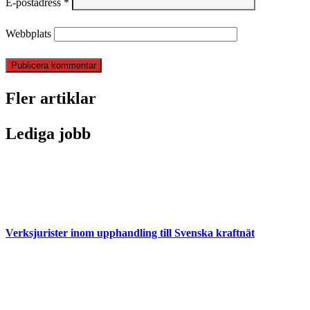
E-postadress
*
Webbplats
Fler artiklar
Lediga jobb
Verksjurister inom upphandling till Svenska kraftnät