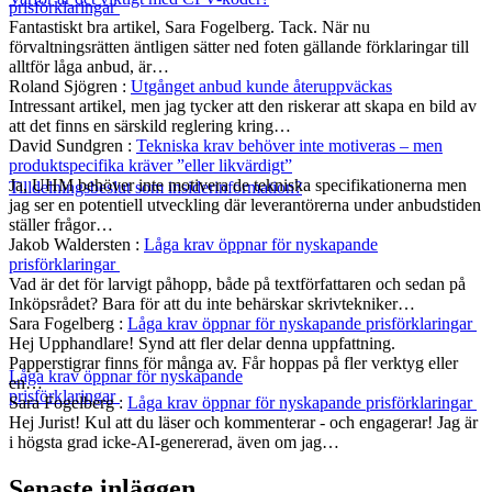
prisförklaringar
Fantastiskt bra artikel, Sara Fogelberg. Tack. När nu
förvaltningsrätten äntligen sätter ned foten gällande förklaringar till
alltför låga anbud, är…
Roland Sjögren
:
Utgånget anbud kunde återuppväckas
Intressant artikel, men jag tycker att den riskerar att skapa en bild av
att det finns en särskild reglering kring…
David Sundgren
:
Tekniska krav behöver inte motiveras – men
produktspecifika kräver ”eller likvärdigt”
Ja, UHM behöver inte motivera de tekniska specifikationerna men
Tilldelningsbeslut som insiderinformation?
jag ser en potentiell utveckling där leverantörerna under anbudstiden
ställer frågor…
Jakob Waldersten
:
Låga krav öppnar för nyskapande
prisförklaringar
Vad är det för larvigt påhopp, både på textförfattaren och sedan på
Inköpsrådet? Bara för att du inte behärskar skrivtekniker…
Sara Fogelberg
:
Låga krav öppnar för nyskapande prisförklaringar
Hej Upphandlare! Synd att fler delar denna uppfattning.
Papperstigrar finns för många av. Får hoppas på fler verktyg eller
Låga krav öppnar för nyskapande
en…
prisförklaringar
Sara Fogelberg
:
Låga krav öppnar för nyskapande prisförklaringar
Hej Jurist! Kul att du läser och kommenterar - och engagerar! Jag är
i högsta grad icke-AI-genererad, även om jag…
Senaste inläggen