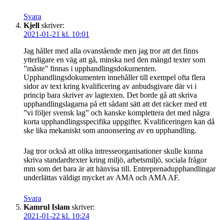
Svara
Kjell
skriver:
2021-01-21 kl. 10:01
Jag håller med alla ovanstående men jag tror att det finns
ytterligare en väg att gå, minska ned den mängd texter som
”måste” finnas i upphandlingsdokumenten.
Upphandlingsdokumenten innehåller till exempel ofta flera
sidor av text kring kvalificering av anbudsgivare där vi i
princip bara skriver av lagtexten. Det borde gå att skriva
upphandlingslagarna på ett sådant sätt att det räcker med ett
”vi följer svensk lag” och kanske komplettera det med några
korta upphandlingsspecifika uppgifter. Kvalificeringen kan då
ske lika mekaniskt som annonsering av en upphandling.
Jag tror också att olika intresseorganisationer skulle kunna
skriva standardtexter kring miljö, arbetsmiljö, sociala frågor
mm som det bara är att hänvisa till. Entreprenadupphandlingar
underlättas väldigt mycket av AMA och AMA AF.
Svara
Kamrul Islam
skriver:
2021-01-22 kl. 10:24