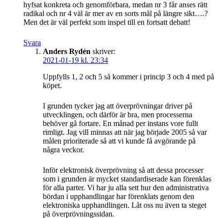
hyfsat konkreta och genomförbara, medan nr 3 får anses rätt
radikal och nr 4 väl är mer av en sorts mål på längre sikt….?
Men det är väl perfekt som inspel till en fortsatt debatt!
Svara
Anders Rydén
skriver:
2021-01-19 kl. 23:34
Uppfylls 1, 2 och 5 så kommer i princip 3 och 4 med på
köpet.
I grunden tycker jag att överprövningar driver på
utvecklingen, och därför är bra, men processerna
behöver gå fortare. En månad per instans vore fullt
rimligt. Jag vill minnas att när jag började 2005 så var
målen prioriterade så att vi kunde få avgörande på
några veckor.
Inför elektronisk överprövning så att dessa processer
som i grunden är mycket standardiserade kan förenklas
för alla parter. Vi har ju alla sett hur den administrativa
bördan i upphandlingar har förenklats genom den
elektroniska upphandlingen. Låt oss nu även ta steget
på överprövningssidan.