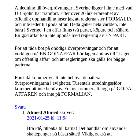
Anledning till överprövningar i Sverige ligger i linje med vad
Ulf Sjölin har framfört. Efter över 20 års erfarenhet av
offentlig upphandling inser jag att reglerna styr FORMALIA
och inte leder till goda affär. Detta gäller hela världen, inte
bara i Sverige. I en affär finns två parter, köpare och säljare.
En god affär kan inte uppnås med reglering av EN PART.
För att råda bot på onödiga överprövningar och för att
verkligen nå EN GOD AFFÄR bör lagen ändras till ”Lagen
om offentlig affär” och att regleringen ska gälla för bägge
parterna.
Först då kommer vi att inte behöva debattera
överprövningarna i evigheter. Tusentals utredningssidor
kommer att inte behövas. Fokus kommer att ligga på GODA
AFFÄREN och inte på FORMALIAN.
Svara
Ahmed Ahmed
skriver:
2021-01-25 kl. 11:54
Bra idé, tillbaka till kärna! Det handlar om använda
skattepengar på bästa sättet! Viktig också att