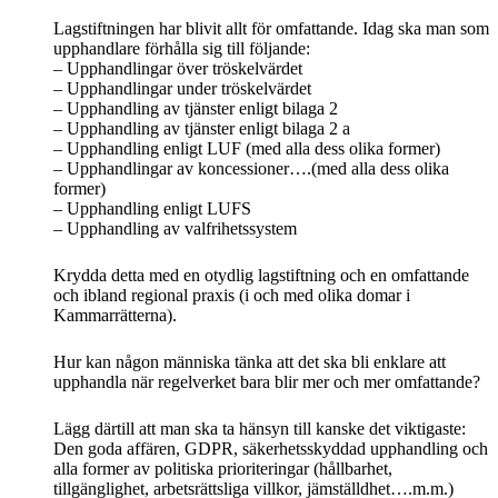
Lagstiftningen har blivit allt för omfattande. Idag ska man som
upphandlare förhålla sig till följande:
– Upphandlingar över tröskelvärdet
– Upphandlingar under tröskelvärdet
– Upphandling av tjänster enligt bilaga 2
– Upphandling av tjänster enligt bilaga 2 a
– Upphandling enligt LUF (med alla dess olika former)
– Upphandlingar av koncessioner….(med alla dess olika
former)
– Upphandling enligt LUFS
– Upphandling av valfrihetssystem
Krydda detta med en otydlig lagstiftning och en omfattande
och ibland regional praxis (i och med olika domar i
Kammarrätterna).
Hur kan någon människa tänka att det ska bli enklare att
upphandla när regelverket bara blir mer och mer omfattande?
Lägg därtill att man ska ta hänsyn till kanske det viktigaste:
Den goda affären, GDPR, säkerhetsskyddad upphandling och
alla former av politiska prioriteringar (hållbarhet,
tillgänglighet, arbetsrättsliga villkor, jämställdhet….m.m.)