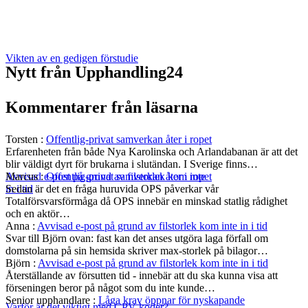
Vikten av en gedigen förstudie
Nytt från Upphandling24
Kommentarer från läsarna
Torsten
:
Offentlig-privat samverkan åter i ropet
Erfarenheten från både Nya Karolinska och Arlandabanan är att det
blir väldigt dyrt för brukarna i slutändan. I Sverige finns…
Marcus
:
Offentlig-privat samverkan åter i ropet
Avvisad e-post på grund av filstorlek kom inte
Sedan är det en fråga huruvida OPS påverkar vår
in i tid
Totalförsvarsförmåga då OPS innebär en minskad statlig rådighet
och en aktör…
Anna
:
Avvisad e-post på grund av filstorlek kom inte in i tid
Svar till Björn ovan: fast kan det anses utgöra laga förfall om
domstolarna på sin hemsida skriver max-storlek på bilagor…
Björn
:
Avvisad e-post på grund av filstorlek kom inte in i tid
Återställande av försutten tid - innebär att du ska kunna visa att
förseningen beror på något som du inte kunde…
Senior upphandlare
:
Låga krav öppnar för nyskapande
Varför är det viktigt med CPV-koder?