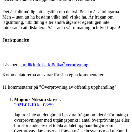
Det är fullt möjligt att lagstifta om de två första målsättningarna.
Men – utan att ha bestämt vilka mål vi ska ha. Är frågan om
lagstiftning, utbildning eller andra åtgärder egentligen inte
intressanta att diskutera. Så – anta vår utmaning och lyft frågan!
Juristpanelen
Läs mer:
Juridik
Juridisk krönika
Överprövning
Kommentatorerna ansvarar för sina egna kommentarer
11 kommentarer på "
Överprövning av offentlig upphandling
"
Magnus Nilsson
skriver:
2021-01-19 kl. 08:59
Jag tror inte att det går att besvara frågan om det är för många
överprövningar med utgångspunkt i antal överprövningar eller
hur stor andel av det totala antalet upphandlingar som
överprövas. Jag anser att frågan måste besvaras med utgång i