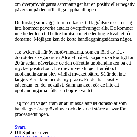
om överprövningarna sammantaget har en positiv eller negativ
påverkan på den offentliga upphandlingen.
De förslag som läggs fram i utkastet till lagrådsremiss tror jag
inte kommer påverka antalet överprövningar alls. De kommer
inte heller leda till bättre förutsebarhet eller högre kvalitet på
domarna. Möjligen kan de korta handläggningstiderna något.
Jag tycker att när överprövningarna, som en följd av EU-
domstolens avgörande i Alcatel-målet, började öka kraftigt för
20 år sedan påverkade de den offentlig upphandlingen på ett
mycket positivt sätt. De drev utvecklingen framåt och
upphandlingarna blev väldigt mycket bättre. Så är det inte
längre. Visst kommer det ny praxis. En del har positiv
påverkan, en del negativt. Sammantaget gör de inte att
upphandlingarna håller en högre kvalitet.
Jag tror att vägen fram är att minska antalet domstolar som
handlägger överprövningar och de tar ett större ansvar för
processledningen.
Svara
Ulf Sjölin
skriver: