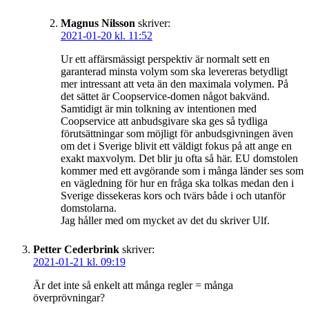
Magnus Nilsson
skriver:
2021-01-20 kl. 11:52
Ur ett affärsmässigt perspektiv är normalt sett en
garanterad minsta volym som ska levereras betydligt
mer intressant att veta än den maximala volymen. På
det sättet är Coopservice-domen något bakvänd.
Samtidigt är min tolkning av intentionen med
Coopservice att anbudsgivare ska ges så tydliga
förutsättningar som möjligt för anbudsgivningen även
om det i Sverige blivit ett väldigt fokus på att ange en
exakt maxvolym. Det blir ju ofta så här. EU domstolen
kommer med ett avgörande som i många länder ses som
en vägledning för hur en fråga ska tolkas medan den i
Sverige dissekeras kors och tvärs både i och utanför
domstolarna.
Jag håller med om mycket av det du skriver Ulf.
Petter Cederbrink
skriver:
2021-01-21 kl. 09:19
Är det inte så enkelt att många regler = många
överprövningar?