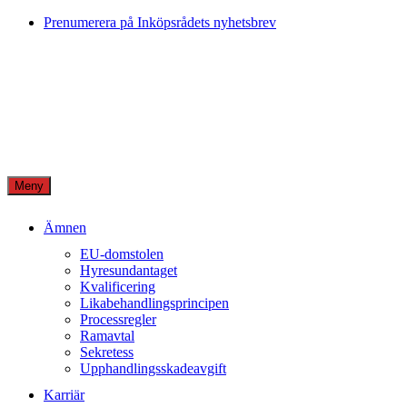
Skip
Prenumerera på Inköpsrådets nyhetsbrev
to
content
Meny
Ämnen
EU-domstolen
Hyresundantaget
Kvalificering
Likabehandlingsprincipen
Processregler
Ramavtal
Sekretess
Upphandlingsskadeavgift
Karriär