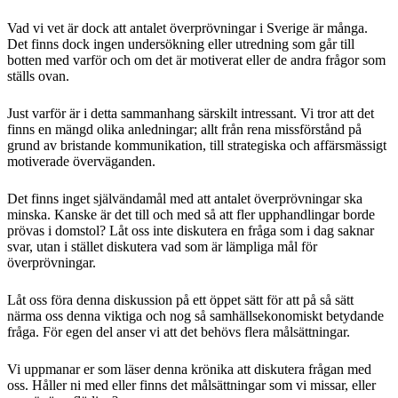
Vad vi vet är dock att antalet överprövningar i Sverige är många.
Det finns dock ingen undersökning eller utredning som går till
botten med varför och om det är motiverat eller de andra frågor som
ställs ovan.
Just varför är i detta sammanhang särskilt intressant. Vi tror att det
finns en mängd olika anledningar; allt från rena missförstånd på
grund av bristande kommunikation, till strategiska och affärsmässigt
motiverade överväganden.
Det finns inget självändamål med att antalet överprövningar ska
minska. Kanske är det till och med så att fler upphandlingar borde
prövas i domstol? Låt oss inte diskutera en fråga som i dag saknar
svar, utan i stället diskutera vad som är lämpliga mål för
överprövningar.
Låt oss föra denna diskussion på ett öppet sätt för att på så sätt
närma oss denna viktiga och nog så samhällsekonomiskt betydande
fråga. För egen del anser vi att det behövs flera målsättningar.
Vi uppmanar er som läser denna krönika att diskutera frågan med
oss. Håller ni med eller finns det målsättningar som vi missar, eller