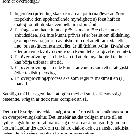
som är överflödiga?
Ingen överprövning ska ske utan att parterna (leverantören
respektive den upphandlande myndigheten) först haft en
dialog för att utreda eventuella missförstånd.
En fråga som hade kunnat prövas redan före eller under
anbudstiden, ska inte kunna prövas efter beslut om tilldelning
(exempelvis frågor om avtalstid, om det är ett ramavtal eller
inte, om utvärderingsmodellen är tillräckligt tydlig, jävsfrågor
eller om en takvolym/värde och kvantitet är angivet eller inte).
En överprövning ska inte leda till att det nya kontraktet inte
kan börja utföras i rätt tid.
En överprövning ska inte kunna användas som ett strategiskt
(eller taktiskt) verktyg.
En överprövningsprocess ska som regel ta maximalt en (1)
månad.
Samtliga mål har egentligen att göra med ett sunt, affärsmässigt
beteende. Frågan är dock mer komplex än så.
Det har i Sverige utvecklats något som närmast kan benämnas som
en överprövningskultur. Det innebär att det troligen måste till en
tydlig lagstiftning för att närma sig dessa målsättningar. I grund och
botten handlar det dock om en bättre dialog och ett minskat taktiskt
beteende från såväl upphandlare som leverantörer.