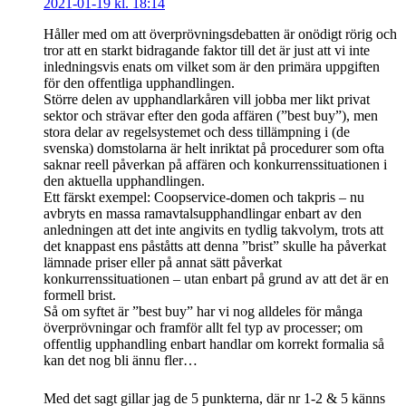
2021-01-19 kl. 18:14
Håller med om att överprövningsdebatten är onödigt rörig och
tror att en starkt bidragande faktor till det är just att vi inte
inledningsvis enats om vilket som är den primära uppgiften
för den offentliga upphandlingen.
Större delen av upphandlarkåren vill jobba mer likt privat
sektor och strävar efter den goda affären (”best buy”), men
stora delar av regelsystemet och dess tillämpning i (de
svenska) domstolarna är helt inriktat på procedurer som ofta
saknar reell påverkan på affären och konkurrenssituationen i
den aktuella upphandlingen.
Ett färskt exempel: Coopservice-domen och takpris – nu
avbryts en massa ramavtalsupphandlingar enbart av den
anledningen att det inte angivits en tydlig takvolym, trots att
det knappast ens påståtts att denna ”brist” skulle ha påverkat
lämnade priser eller på annat sätt påverkat
konkurrenssituationen – utan enbart på grund av att det är en
formell brist.
Så om syftet är ”best buy” har vi nog alldeles för många
överprövningar och framför allt fel typ av processer; om
offentlig upphandling enbart handlar om korrekt formalia så
kan det nog bli ännu fler…
Med det sagt gillar jag de 5 punkterna, där nr 1-2 & 5 känns