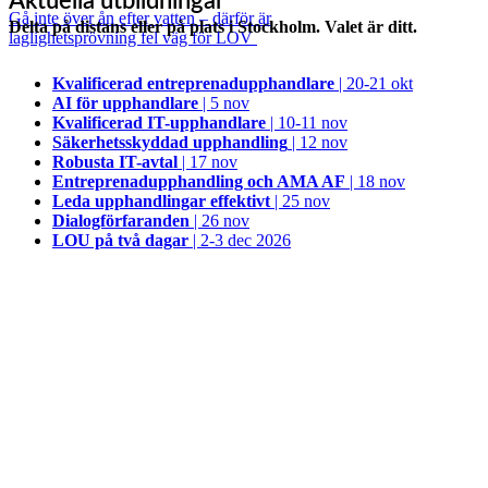
Aktuella utbildningar
Gå inte över ån efter vatten – därför är
Delta på distans eller på plats i Stockholm. Valet är ditt.
laglighetsprövning fel väg för LOV
Kvalificerad entreprenad­upphandlare
| 20-21 okt
AI för upphandlare
| 5 nov
Kvalificerad IT-upphandlare
| 10-11 nov
Säkerhetsskyddad upphandling
| 12 nov
Robusta IT-avtal
| 17 nov
Entreprenadupphandling och AMA AF
| 18 nov
Leda upphandlingar effektivt
| 25 nov
Dialogförfaranden
| 26 nov
LOU på två dagar
| 2-3 dec 2026