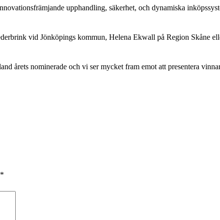
nnovationsfrämjande upphandling, säkerhet, och dynamiska inköpssy
ederbrink vid Jönköpings kommun, Helena Ekwall på Region Skåne el
bland årets nominerade och vi ser mycket fram emot att presentera vinn
*