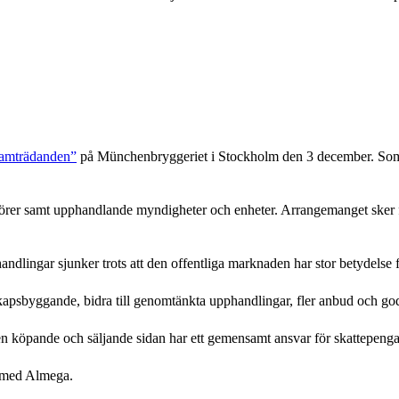
framträdanden”
på Münchenbryggeriet i Stockholm den 3 december. Som
örer samt upphandlande myndigheter och enheter. Arrangemanget sker f
dlingar sjunker trots att den offentliga marknaden har stor betydelse f
psbyggande, bidra till genomtänkta upphandlingar, fler anbud och goda
köpande och säljande sidan har ett gemensamt ansvar för skattepengarna
n med Almega.