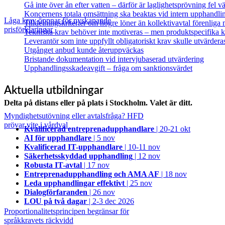
Gå inte över ån efter vatten – därför är laglighetsprövning fel
Koncernens totala omsättning ska beaktas vid intern upphandli
Låga krav öppnar för nyskapande
Tilldelningskriterier om högre löner än kollektivavtal förenlig
prisförklaringar
Tekniska krav behöver inte motiveras – men produktspecifika kr
Leverantör som inte uppfyllt obligatoriskt krav skulle utvärdera
Utgånget anbud kunde återuppväckas
Bristande dokumentation vid intervjubaserad utvärdering
Upphandlingsskadeavgift – fråga om sanktionsvärdet
Aktuella utbildningar
Delta på distans eller på plats i Stockholm. Valet är ditt.
Myndighetsutövning eller avtalsfråga? HFD
prövar vite i vårdval
Kvalificerad entreprenad­upphandlare
| 20-21 okt
AI för upphandlare
| 5 nov
Kvalificerad IT-upphandlare
| 10-11 nov
Säkerhetsskyddad upphandling
| 12 nov
Robusta IT-avtal
| 17 nov
Entreprenadupphandling och AMA AF
| 18 nov
Leda upphandlingar effektivt
| 25 nov
Dialogförfaranden
| 26 nov
LOU på två dagar
| 2-3 dec 2026
Proportionalitetsprincipen begränsar för
språkkravets räckvidd