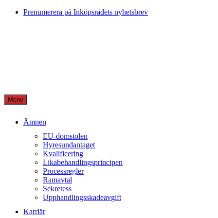
Skip
Prenumerera på Inköpsrådets nyhetsbrev
to
content
Meny
Ämnen
EU-domstolen
Hyresundantaget
Kvalificering
Likabehandlingsprincipen
Processregler
Ramavtal
Sekretess
Upphandlingsskadeavgift
Karriär