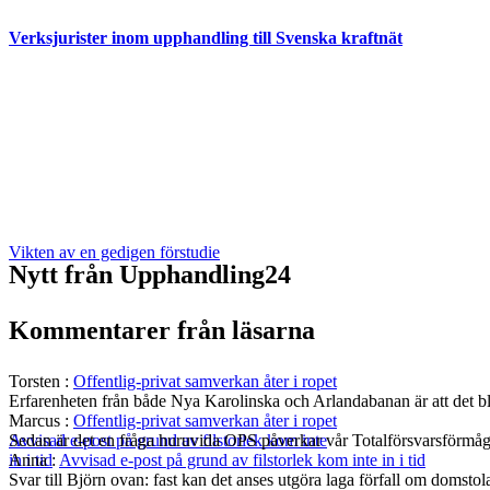
Verksjurister inom upphandling till Svenska kraftnät
Vikten av en gedigen förstudie
Nytt från Upphandling24
Kommentarer från läsarna
Torsten
:
Offentlig-privat samverkan åter i ropet
Erfarenheten från både Nya Karolinska och Arlandabanan är att det bli
Marcus
:
Offentlig-privat samverkan åter i ropet
Sedan är det en fråga huruvida OPS påverkar vår Totalförsvarsförmå
Avvisad e-post på grund av filstorlek kom inte
Anna
:
Avvisad e-post på grund av filstorlek kom inte in i tid
in i tid
Svar till Björn ovan: fast kan det anses utgöra laga förfall om domst