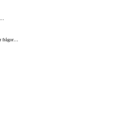
är…
er frågor…