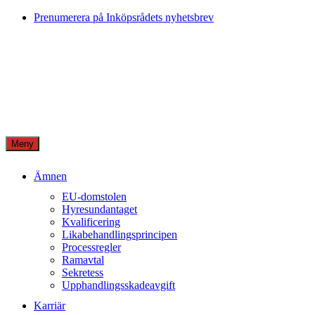
Skip
Prenumerera på Inköpsrådets nyhetsbrev
to
content
Meny
Ämnen
EU-domstolen
Hyresundantaget
Kvalificering
Likabehandlingsprincipen
Processregler
Ramavtal
Sekretess
Upphandlingsskadeavgift
Karriär