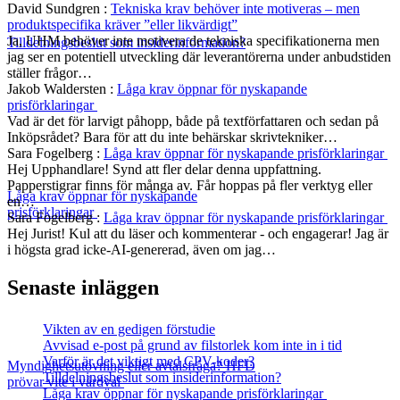
David Sundgren
:
Tekniska krav behöver inte motiveras – men
produktspecifika kräver ”eller likvärdigt”
Ja, UHM behöver inte motivera de tekniska specifikationerna men
Tilldelningsbeslut som insiderinformation?
jag ser en potentiell utveckling där leverantörerna under anbudstiden
ställer frågor…
Jakob Waldersten
:
Låga krav öppnar för nyskapande
prisförklaringar
Vad är det för larvigt påhopp, både på textförfattaren och sedan på
Inköpsrådet? Bara för att du inte behärskar skrivtekniker…
Sara Fogelberg
:
Låga krav öppnar för nyskapande prisförklaringar
Hej Upphandlare! Synd att fler delar denna uppfattning.
Papperstigrar finns för många av. Får hoppas på fler verktyg eller
Låga krav öppnar för nyskapande
en…
prisförklaringar
Sara Fogelberg
:
Låga krav öppnar för nyskapande prisförklaringar
Hej Jurist! Kul att du läser och kommenterar - och engagerar! Jag är
i högsta grad icke-AI-genererad, även om jag…
Senaste inläggen
Vikten av en gedigen förstudie
Avvisad e-post på grund av filstorlek kom inte in i tid
Varför är det viktigt med CPV-koder?
Myndighetsutövning eller avtalsfråga? HFD
Tilldelningsbeslut som insiderinformation?
prövar vite i vårdval
Låga krav öppnar för nyskapande prisförklaringar