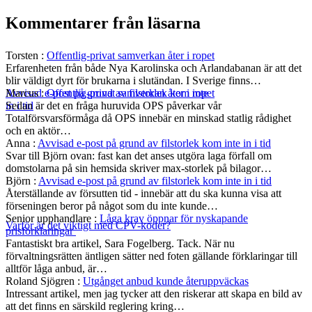
Kommentarer från läsarna
Torsten
:
Offentlig-privat samverkan åter i ropet
Erfarenheten från både Nya Karolinska och Arlandabanan är att det
blir väldigt dyrt för brukarna i slutändan. I Sverige finns…
Marcus
:
Offentlig-privat samverkan åter i ropet
Avvisad e-post på grund av filstorlek kom inte
Sedan är det en fråga huruvida OPS påverkar vår
in i tid
Totalförsvarsförmåga då OPS innebär en minskad statlig rådighet
och en aktör…
Anna
:
Avvisad e-post på grund av filstorlek kom inte in i tid
Svar till Björn ovan: fast kan det anses utgöra laga förfall om
domstolarna på sin hemsida skriver max-storlek på bilagor…
Björn
:
Avvisad e-post på grund av filstorlek kom inte in i tid
Återställande av försutten tid - innebär att du ska kunna visa att
förseningen beror på något som du inte kunde…
Senior upphandlare
:
Låga krav öppnar för nyskapande
Varför är det viktigt med CPV-koder?
prisförklaringar
Fantastiskt bra artikel, Sara Fogelberg. Tack. När nu
förvaltningsrätten äntligen sätter ned foten gällande förklaringar till
alltför låga anbud, är…
Roland Sjögren
:
Utgånget anbud kunde återuppväckas
Intressant artikel, men jag tycker att den riskerar att skapa en bild av
att det finns en särskild reglering kring…