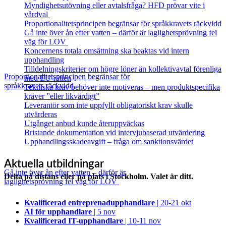
Myndighetsutövning eller avtalsfråga? HFD prövar vite i
vårdval
Proportionalitetsprincipen begränsar för språkkravets räckvidd
Gå inte över ån efter vatten – därför är laglighetsprövning fel
väg för LOV
Koncernens totala omsättning ska beaktas vid intern
upphandling
Tilldelningskriterier om högre löner än kollektivavtal förenliga
Proportionalitetsprincipen begränsar för
med EU‑rätten
språkkravets räckvidd
Tekniska krav behöver inte motiveras – men produktspecifika
kräver ”eller likvärdigt”
Leverantör som inte uppfyllt obligatoriskt krav skulle
utvärderas
Utgånget anbud kunde återuppväckas
Bristande dokumentation vid intervjubaserad utvärdering
Upphandlingsskadeavgift – fråga om sanktionsvärdet
Aktuella utbildningar
Gå inte över ån efter vatten – därför är
Delta på distans eller på plats i Stockholm. Valet är ditt.
laglighetsprövning fel väg för LOV
Kvalificerad entreprenad­upphandlare
| 20-21 okt
AI för upphandlare
| 5 nov
Kvalificerad IT-upphandlare
| 10-11 nov