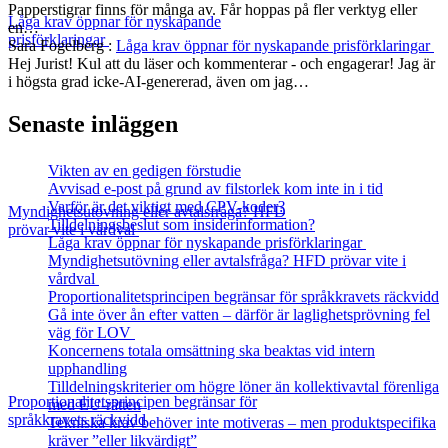
Papperstigrar finns för många av. Får hoppas på fler verktyg eller
Låga krav öppnar för nyskapande
en…
prisförklaringar
Sara Fogelberg
:
Låga krav öppnar för nyskapande prisförklaringar
Hej Jurist! Kul att du läser och kommenterar - och engagerar! Jag är
i högsta grad icke-AI-genererad, även om jag…
Senaste inläggen
Vikten av en gedigen förstudie
Avvisad e-post på grund av filstorlek kom inte in i tid
Varför är det viktigt med CPV-koder?
Myndighetsutövning eller avtalsfråga? HFD
Tilldelningsbeslut som insiderinformation?
prövar vite i vårdval
Låga krav öppnar för nyskapande prisförklaringar
Myndighetsutövning eller avtalsfråga? HFD prövar vite i
vårdval
Proportionalitetsprincipen begränsar för språkkravets räckvidd
Gå inte över ån efter vatten – därför är laglighetsprövning fel
väg för LOV
Koncernens totala omsättning ska beaktas vid intern
upphandling
Tilldelningskriterier om högre löner än kollektivavtal förenliga
Proportionalitetsprincipen begränsar för
med EU‑rätten
språkkravets räckvidd
Tekniska krav behöver inte motiveras – men produktspecifika
kräver ”eller likvärdigt”