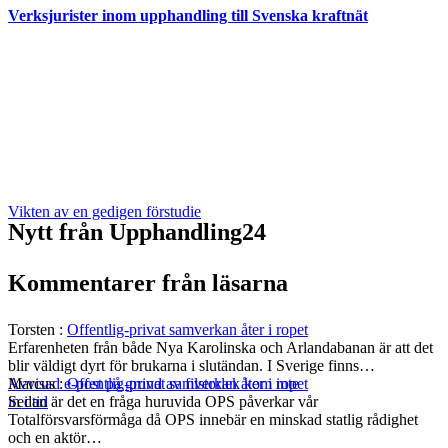
Verksjurister inom upphandling till Svenska kraftnät
Vikten av en gedigen förstudie
Nytt från Upphandling24
Kommentarer från läsarna
Torsten
:
Offentlig-privat samverkan åter i ropet
Erfarenheten från både Nya Karolinska och Arlandabanan är att det
blir väldigt dyrt för brukarna i slutändan. I Sverige finns…
Marcus
:
Offentlig-privat samverkan åter i ropet
Avvisad e-post på grund av filstorlek kom inte
Sedan är det en fråga huruvida OPS påverkar vår
in i tid
Totalförsvarsförmåga då OPS innebär en minskad statlig rådighet
och en aktör…