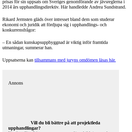
prisas för sin uppsats om Sveriges genomförande av jävsreglerna i
2014 års upphandlingsdirektiv. Här handledde Andrea Sundstrand.
Rikard Jermsten gläds över intresset bland dem som studerar
ekonomi och juridik att fördjupa sig i upphandlings- och
konkurrensfrågor:
– En sådan kunskapsuppbyggnad är viktig inför framtida
utmaningar, summerar han.
Uppsatserna kan
tillsammans med juryns omdömen läsas här.
Annons
Vill du bli bättre på att projektleda
upphandlingar?