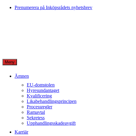
Skip
Prenumerera på Inköpsrådets nyhetsbrev
to
content
Meny
Ämnen
EU-domstolen
Hyresundantaget
Kvalificering
Likabehandlingsprincipen
Processregler
Ramavtal
Sekretess
Upphandlingsskadeavgift
Karriär