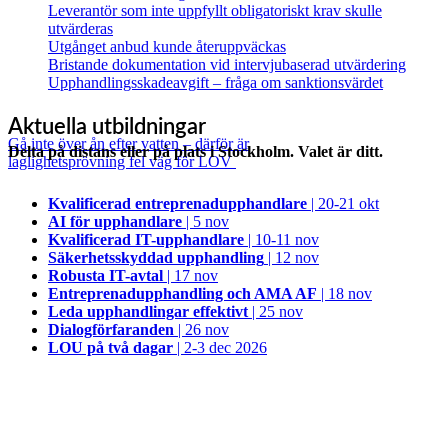
Leverantör som inte uppfyllt obligatoriskt krav skulle
utvärderas
Utgånget anbud kunde återuppväckas
Bristande dokumentation vid intervjubaserad utvärdering
Upphandlingsskadeavgift – fråga om sanktionsvärdet
Aktuella utbildningar
Gå inte över ån efter vatten – därför är
Delta på distans eller på plats i Stockholm. Valet är ditt.
laglighetsprövning fel väg för LOV
Kvalificerad entreprenad­upphandlare
| 20-21 okt
AI för upphandlare
| 5 nov
Kvalificerad IT-upphandlare
| 10-11 nov
Säkerhetsskyddad upphandling
| 12 nov
Robusta IT-avtal
| 17 nov
Entreprenadupphandling och AMA AF
| 18 nov
Leda upphandlingar effektivt
| 25 nov
Dialogförfaranden
| 26 nov
LOU på två dagar
| 2-3 dec 2026