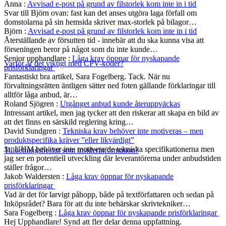
Anna
:
Avvisad e-post på grund av filstorlek kom inte in i tid
Svar till Björn ovan: fast kan det anses utgöra laga förfall om
domstolarna på sin hemsida skriver max-storlek på bilagor…
Björn
:
Avvisad e-post på grund av filstorlek kom inte in i tid
Återställande av försutten tid - innebär att du ska kunna visa att
förseningen beror på något som du inte kunde…
Senior upphandlare
:
Låga krav öppnar för nyskapande
Varför är det viktigt med CPV-koder?
prisförklaringar
Fantastiskt bra artikel, Sara Fogelberg. Tack. När nu
förvaltningsrätten äntligen sätter ned foten gällande förklaringar till
alltför låga anbud, är…
Roland Sjögren
:
Utgånget anbud kunde återuppväckas
Intressant artikel, men jag tycker att den riskerar att skapa en bild av
att det finns en särskild reglering kring…
David Sundgren
:
Tekniska krav behöver inte motiveras – men
produktspecifika kräver ”eller likvärdigt”
Ja, UHM behöver inte motivera de tekniska specifikationerna men
Tilldelningsbeslut som insiderinformation?
jag ser en potentiell utveckling där leverantörerna under anbudstiden
ställer frågor…
Jakob Waldersten
:
Låga krav öppnar för nyskapande
prisförklaringar
Vad är det för larvigt påhopp, både på textförfattaren och sedan på
Inköpsrådet? Bara för att du inte behärskar skrivtekniker…
Sara Fogelberg
:
Låga krav öppnar för nyskapande prisförklaringar
Hej Upphandlare! Synd att fler delar denna uppfattning.