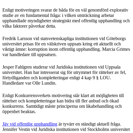
Enligt motiveringen svarar de båda för en väl genomförd explorativ
studie av en fundamental fråga: i vilken utsträckning arbetar
upphandlade myndigheter strategiskt med offentlig upphandling och
vilka faktorer påverkar detta.
Fredrik Larsson vid statsvetenskapliga institutionen vid Göteborgs
universitet prisas för en välskriven uppsats kring ett aktuellt och
viktigt ämne: korruption inom offentlig upphandling. Marcia Grimes
var handledare till uppsatsen.
Jesper Fahlgren studerar vid Juridiska institutionen vid Uppsala
universitet. Han har intresserat sig för utrymmet för rättelser av fel,
förtydliganden och kompletteringar enligt 4 kap 9 § LOU.
Handledare var Olle Lundin.
Enligt Konkurrensverkets motivering står klart att möjligheten till
rättelser och kompletteringar kan bidra till fler anbud och ökad
konkurrens. Samtidigt måste principerna om likabehandling och
öppenhet beaktas.
Jäv vid offentlig upphandling
är tyvärr en ständigt aktuell fråga.
Jennifer Vestin vid Juridiska institutionen vid Stockholms universitet