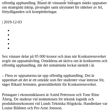
offentlig upphandling. Bland de vinnande bidragen märks uppsatser
om strategiskt inköp, jävsregler samt utrymmet för rättelser av fel,
förtydliganden och kompletteringar.
| 2019-12-03
Sex vinnare delar på 95 000 kronor och äran när Konkurrensverket
avgör sin uppsatstävling. Områdena att skriva om är konkurrens och
offentlig upphandling, där det sistnämnda lockat särskilt i år.
– Flera av uppsatserna tar upp offentlig upphandling. Det är
uppenbart att det är ett område som fler studenter visar intresse för,
säger Rikard Jermsten, generaldirektör för Konkurrensverket.
Pristagare i ekonomiklassen är Astrid Petersson och Tone Riise
Åberg. De studerar vid institutionen för teknisk logistik och
produktionsekonomi vid Lunds Tekniska Högskola. Handledare var
Louise Bildsten och Per-Arne Jonsson.