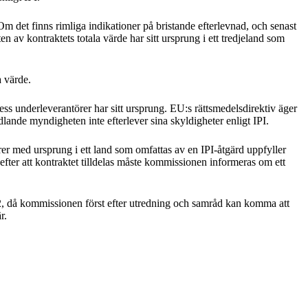
 det finns rimliga indikationer på bristande efterlevnad, och senast
en av kontraktets totala värde har sitt ursprung i ett tredjeland som
a värde.
dess underleverantörer har sitt ursprung. EU:s rättsmedelsdirektiv äger
ndlande myndigheten inte efterlever sina skyldigheter enligt IPI.
rer med ursprung i ett land som omfattas av en IPI-åtgärd uppfyller
 efter att kontraktet tilldelas måste kommissionen informeras om ett
022, då kommissionen först efter utredning och samråd kan komma att
r.