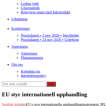
Lediga jobb
Lönestatistik
Rekrytera smart med Inköpsrådet
Utbildning
Konferenser
Praxisdagen • 3 nov 2026 • Stockholm
Praxisdagen • 24 nov 2026 • Göteborg
Annonsera
Annonsera
Platsannonsera
Om oss
Kontakta oss
Integritetsspolicy
Sök
Sök
EU styr internationell upphandling
Juridisk krönika
EU:s nya internationella upphandlingsinstrument, IPI, 