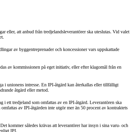
 eller, att anbud från tredjelandsleverantörer ska uteslutas. Vid valet
et.
ndlingar av byggentreprenader och koncessioner vars uppskattade
s av kommissionen på eget initiativ, eller efter klagomål från en
i unionens intresse. En IPI-åtgärd kan återkallas eller tillfälligt
indrande åtgärd eller metod.
ung i ett tredjeland som omfattas av en IPI-åtgärd. Leverantören ska
som omfattas av IPI-åtgärden inte utgör mer än 50 procent av kontraktets
r. Det kommer således krävas att leverantörer har insyn i sina varu- och
nligt IPI.