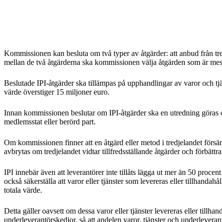
Kommissionen kan besluta om två typer av åtgärder: att anbud från tred
mellan de två åtgärderna ska kommissionen välja åtgärden som är mest p
Beslutade IPI-åtgärder ska tillämpas på upphandlingar av varor och t
värde överstiger 15 miljoner euro.
Innan kommissionen beslutar om IPI-åtgärder ska en utredning göras oc
medlemsstat eller berörd part.
Om kommissionen finner att en åtgärd eller metod i tredjelandet försämra
avbrytas om tredjelandet vidtar tillfredsställande åtgärder och förbättra
IPI innebär även att leverantörer inte tillåts lägga ut mer än 50 proce
också säkerställa att varor eller tjänster som levereras eller tillhanda
totala värde.
Detta gäller oavsett om dessa varor eller tjänster levereras eller till
underleverantörskedjor, så att andelen varor, tjänster och underleverant