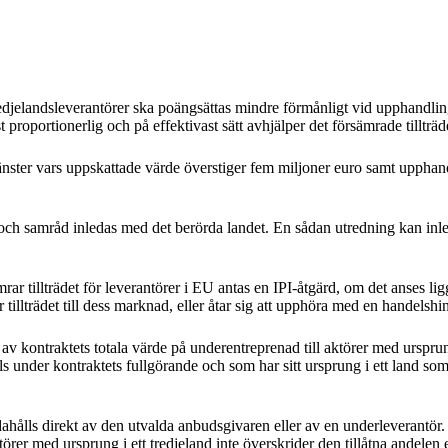
jelandsleverantörer ska poängsättas mindre förmånligt vid upphandlingar
roportionerlig och på effektivast sätt avhjälper det försämrade tillträd
jänster vars uppskattade värde överstiger fem miljoner euro samt uppha
h samråd inledas med det berörda landet. En sådan utredning kan inleda
r tillträdet för leverantörer i EU antas en IPI-åtgärd, om det anses ligga 
r tillträdet till dess marknad, eller åtar sig att upphöra med en handelsh
nt av kontraktets totala värde på underentreprenad till aktörer med urspr
hålls under kontraktets fullgörande och som har sitt ursprung i ett land 
handahålls direkt av den utvalda anbudsgivaren eller av en underleverantö
örer med ursprung i ett tredjeland inte överskrider den tillåtna andelen e