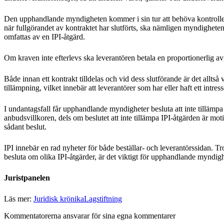
Den upphandlande myndigheten kommer i sin tur att behöva kontrollera 
när fullgörandet av kontraktet har slutförts, ska nämligen myndigheten b
omfattas av en IPI-åtgärd.
Om kraven inte efterlevs ska leverantören betala en proportionerlig av
Både innan ett kontrakt tilldelas och vid dess slutförande är det allts
tillämpning, vilket innebär att leverantörer som har eller haft ett intr
I undantagsfall får upphandlande myndigheter besluta att inte tillämp
anbudsvillkoren, dels om beslutet att inte tillämpa IPI-åtgärden är mot
sådant beslut.
IPI innebär en rad nyheter för både beställar- och leverantörssidan. 
besluta om olika IPI-åtgärder, är det viktigt för upphandlande myndighet
Juristpanelen
Läs mer:
Juridisk krönika
Lagstiftning
Kommentatorerna ansvarar för sina egna kommentarer