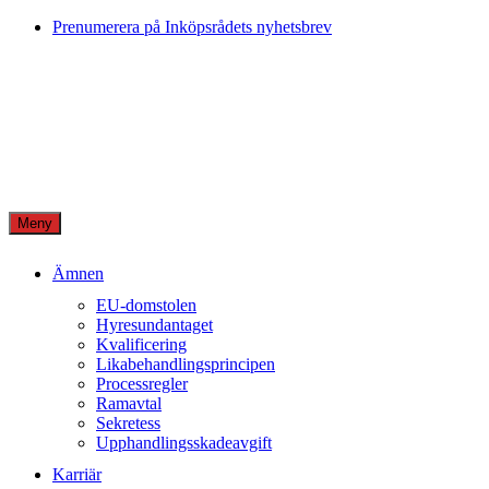
Skip
Prenumerera på Inköpsrådets nyhetsbrev
to
content
Meny
Ämnen
EU-domstolen
Hyresundantaget
Kvalificering
Likabehandlingsprincipen
Processregler
Ramavtal
Sekretess
Upphandlingsskadeavgift
Karriär