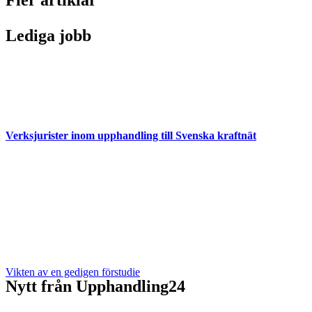
Lediga jobb
Verksjurister inom upphandling till Svenska kraftnät
Vikten av en gedigen förstudie
Nytt från Upphandling24