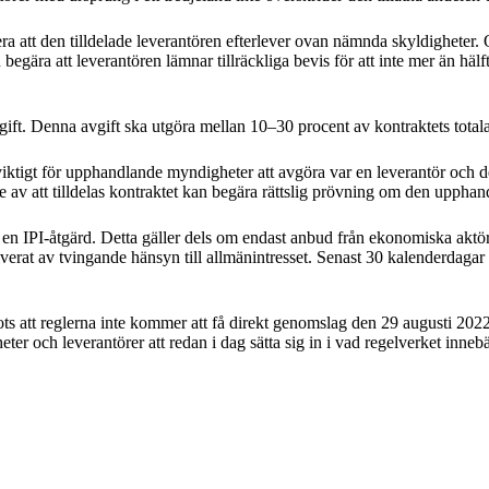
att den tilldelade leverantören efterlever ovan nämnda skyldigheter. Om
egära att leverantören lämnar tillräckliga bevis för att inte mer än hälft
gift. Denna avgift ska utgöra mellan 10–30 procent av kontraktets total
å viktigt för upphandlande myndigheter att avgöra var en leverantör och 
esse av att tilldelas kontraktet kan begära rättslig prövning om den uppha
a en IPI-åtgärd. Detta gäller dels om endast anbud från ekonomiska aktö
iverat av tvingande hänsyn till allmänintresset. Senast 30 kalenderdagar
Trots att reglerna inte kommer att få direkt genomslag den 29 augusti 2
er och leverantörer att redan i dag sätta sig in i vad regelverket innebä