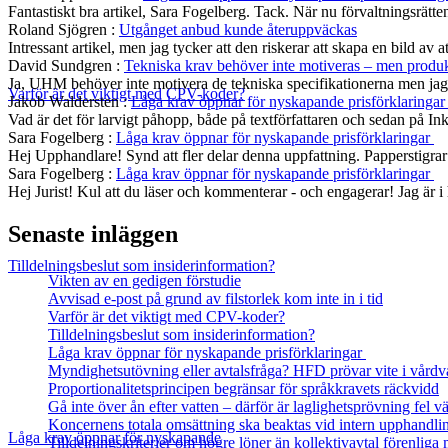
Fantastiskt bra artikel, Sara Fogelberg. Tack. När nu förvaltningsrätten
Roland Sjögren
:
Utgånget anbud kunde återuppväckas
Intressant artikel, men jag tycker att den riskerar att skapa en bild av 
David Sundgren
:
Tekniska krav behöver inte motiveras – men produkt
Ja, UHM behöver inte motivera de tekniska specifikationerna men jag s
Varför är det viktigt med CPV-koder?
Jakob Waldersten
:
Låga krav öppnar för nyskapande prisförklaringa
Vad är det för larvigt påhopp, både på textförfattaren och sedan på In
Sara Fogelberg
:
Låga krav öppnar för nyskapande prisförklaringar
Hej Upphandlare! Synd att fler delar denna uppfattning. Papperstigrar
Sara Fogelberg
:
Låga krav öppnar för nyskapande prisförklaringar
Hej Jurist! Kul att du läser och kommenterar - och engagerar! Jag är
Senaste inläggen
Tilldelningsbeslut som insiderinformation?
Vikten av en gedigen förstudie
Avvisad e-post på grund av filstorlek kom inte in i tid
Varför är det viktigt med CPV-koder?
Tilldelningsbeslut som insiderinformation?
Låga krav öppnar för nyskapande prisförklaringar
Myndighetsutövning eller avtalsfråga? HFD prövar vite i vårdv
Proportionalitetsprincipen begränsar för språkkravets räckvidd
Gå inte över ån efter vatten – därför är laglighetsprövning fel
Koncernens totala omsättning ska beaktas vid intern upphandli
Låga krav öppnar för nyskapande
Tilldelningskriterier om högre löner än kollektivavtal förenlig