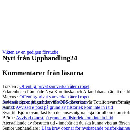
Vikten av en gedigen förstudie
Nytt från Upphandling24
Kommentarer från läsarna
Torsten
:
Offentlig-privat samverkan åter i ropet
Erfarenheten från både Nya Karolinska och Arlandabanan är att det bli
Marcus
:
Offentlig-privat samverkan åter i ropet
Sedan är det en fråga huruvida OPS påverkar vår Totalförsvarsförmå
Avvisad e-post på grund av filstorlek kom inte
Anna
:
Avvisad e-post på grund av filstorlek kom inte in i tid
in i tid
Svar till Björn ovan: fast kan det anses utgöra laga förfall om domst
Björn
:
Avvisad e-post på grund av filstorlek kom inte in i tid
Återställande av försutten tid - innebär att du ska kunna visa att fö
Senior upphandlare
:
Låga krav öppnar för nyskapande prisförklaring