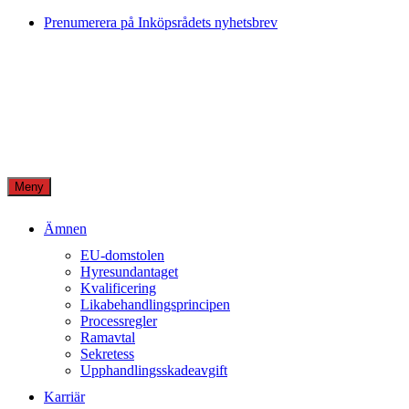
Skip
Prenumerera på Inköpsrådets nyhetsbrev
to
content
Meny
Ämnen
EU-domstolen
Hyresundantaget
Kvalificering
Likabehandlingsprincipen
Processregler
Ramavtal
Sekretess
Upphandlingsskadeavgift
Karriär