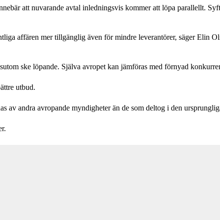
nebär att nuvarande avtal inledningsvis kommer att löpa parallellt. Syf
tliga affären mer tillgänglig även för mindre leverantörer, säger Elin Ols
sutom ske löpande. Själva avropet kan jämföras med förnyad konkurrens
ättre utbud.
das av andra avropande myndigheter än de som deltog i den ursprungli
r.