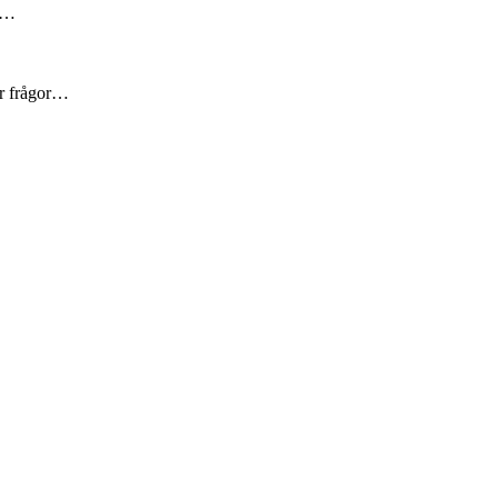
är…
er frågor…