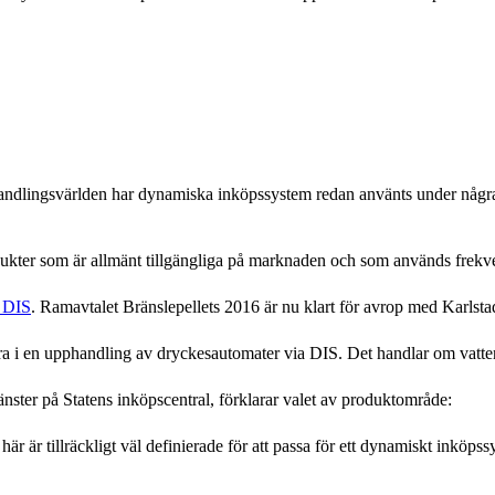
ndlingsvärlden har dynamiska inköpssystem redan använts under några 
ukter som är allmänt tillgängliga på marknaden och som används frekven
a DIS
. Ramavtalet Bränslepellets 2016 är nu klart för avrop med Karls
ltera i en upphandling av dryckesautomater via DIS. Det handlar om vatt
nster på Statens inköpscentral, förklarar valet av produktområde:
är är tillräckligt väl definierade för att passa för ett dynamiskt inköps