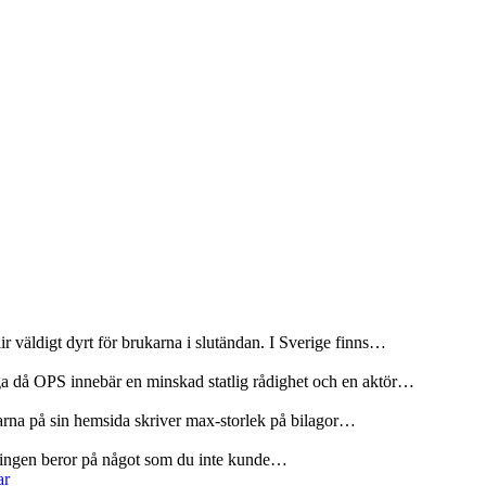
r väldigt dyrt för brukarna i slutändan. I Sverige finns…
ga då OPS innebär en minskad statlig rådighet och en aktör…
olarna på sin hemsida skriver max-storlek på bilagor…
rseningen beror på något som du inte kunde…
ar