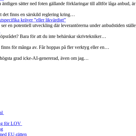
 äntligen sätter ned foten gällande förklaringar till alltför låga anbud, 
att det finns en särskild reglering kring…
specifika kräver ”eller likvärdigt”
er en potentiell utveckling där leverantörerna under anbudstiden ställ
r
köpsrådet? Bara för att du inte behärskar skrivtekniker…
 finns för många av. Får hoppas på fler verktyg eller en…
 i högsta grad icke-AI-genererad, även om jag…
al
 väg för LOV
ng
a med EU‑rätten