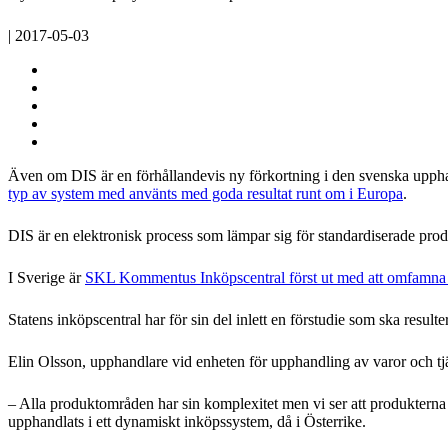
| 2017-05-03
Även om DIS är en förhållandevis ny förkortning i den svenska uppha
typ av system med använts med goda resultat runt om i Europa
.
DIS är en elektronisk process som lämpar sig för standardiserade prod
I Sverige är
SKL Kommentus Inköpscentral först ut med att omfamn
Statens inköpscentral har för sin del inlett en förstudie som ska resu
Elin Olsson, upphandlare vid enheten för upphandling av varor och tjä
– Alla produktområden har sin komplexitet men vi ser att produkterna h
upphandlats i ett dynamiskt inköpssystem, då i Österrike.