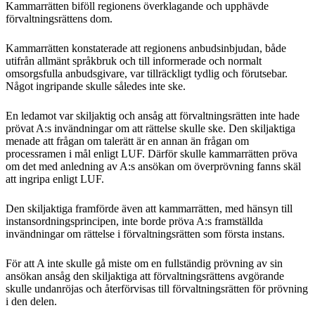
Kammarrätten biföll regionens överklagande och upphävde
förvaltningsrättens dom.
Kammarrätten konstaterade att regionens anbudsinbjudan, både
utifrån allmänt språkbruk och till informerade och normalt
omsorgsfulla anbudsgivare, var tillräckligt tydlig och förutsebar.
Något ingripande skulle således inte ske.
En ledamot var skiljaktig och ansåg att förvaltningsrätten inte hade
prövat A:s invändningar om att rättelse skulle ske. Den skiljaktiga
menade att frågan om talerätt är en annan än frågan om
processramen i mål enligt LUF. Därför skulle kammarrätten pröva
om det med anledning av A:s ansökan om överprövning fanns skäl
att ingripa enligt LUF.
Den skiljaktiga framförde även att kammarrätten, med hänsyn till
instansordningsprincipen, inte borde pröva A:s framställda
invändningar om rättelse i förvaltningsrätten som första instans.
För att A inte skulle gå miste om en fullständig prövning av sin
ansökan ansåg den skiljaktiga att förvaltningsrättens avgörande
skulle undanröjas och återförvisas till förvaltningsrätten för prövning
i den delen.