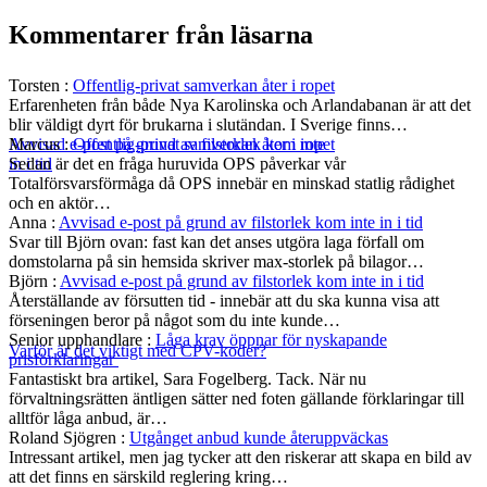
Kommentarer från läsarna
Torsten
:
Offentlig-privat samverkan åter i ropet
Erfarenheten från både Nya Karolinska och Arlandabanan är att det
blir väldigt dyrt för brukarna i slutändan. I Sverige finns…
Marcus
:
Offentlig-privat samverkan åter i ropet
Avvisad e-post på grund av filstorlek kom inte
Sedan är det en fråga huruvida OPS påverkar vår
in i tid
Totalförsvarsförmåga då OPS innebär en minskad statlig rådighet
och en aktör…
Anna
:
Avvisad e-post på grund av filstorlek kom inte in i tid
Svar till Björn ovan: fast kan det anses utgöra laga förfall om
domstolarna på sin hemsida skriver max-storlek på bilagor…
Björn
:
Avvisad e-post på grund av filstorlek kom inte in i tid
Återställande av försutten tid - innebär att du ska kunna visa att
förseningen beror på något som du inte kunde…
Senior upphandlare
:
Låga krav öppnar för nyskapande
Varför är det viktigt med CPV-koder?
prisförklaringar
Fantastiskt bra artikel, Sara Fogelberg. Tack. När nu
förvaltningsrätten äntligen sätter ned foten gällande förklaringar till
alltför låga anbud, är…
Roland Sjögren
:
Utgånget anbud kunde återuppväckas
Intressant artikel, men jag tycker att den riskerar att skapa en bild av
att det finns en särskild reglering kring…