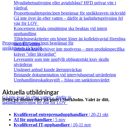
Myndighetsutövning eller avtalsfråga? HFD prövar vite i
vårdval
Proportionalitetsprincipen begränsar för språkkravets räckvidd
Gå inte över ån efter vatten – därför är laglighetsprövning fel
väg för LOV
Koncernens totala omsättning ska beaktas vid intern
upphandling
Tilldelningskriterier om högre löner än kollektivavtal förenliga
Proportionalitetsprincipen begränsar för
med EU‑rätten
språkkravets räckvidd
Tekniska krav behöver inte motiveras – men produktspecifika
kräver ”eller likvärdigt”
Leverantör som inte uppfyllt obligatoriskt krav skulle
utvärderas
Utgånget anbud kunde återuppväckas
Bristande dokumentation vid intervjubaserad utvärdering
Upphandlingsskadeavgift – fråga om sanktionsvärdet
Aktuella utbildningar
Gå inte över ån efter vatten – därför är
Delta på distans eller på plats i Stockholm. Valet är ditt.
laglighetsprövning fel väg för LOV
Kvalificerad entreprenad­upphandlare
| 20-21 okt
AI för upphandlare
| 5 nov
Kvalificerad IT-upphandlare
| 10-11 nov