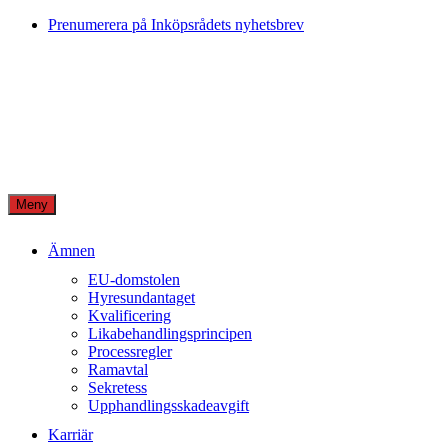
Skip
Prenumerera på Inköpsrådets nyhetsbrev
to
content
Meny
Ämnen
EU-domstolen
Hyresundantaget
Kvalificering
Likabehandlingsprincipen
Processregler
Ramavtal
Sekretess
Upphandlingsskadeavgift
Karriär