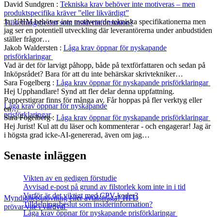
David Sundgren
:
Tekniska krav behöver inte motiveras – men
produktspecifika kräver ”eller likvärdigt”
Ja, UHM behöver inte motivera de tekniska specifikationerna men
Tilldelningsbeslut som insiderinformation?
jag ser en potentiell utveckling där leverantörerna under anbudstiden
ställer frågor…
Jakob Waldersten
:
Låga krav öppnar för nyskapande
prisförklaringar
Vad är det för larvigt påhopp, både på textförfattaren och sedan på
Inköpsrådet? Bara för att du inte behärskar skrivtekniker…
Sara Fogelberg
:
Låga krav öppnar för nyskapande prisförklaringar
Hej Upphandlare! Synd att fler delar denna uppfattning.
Papperstigrar finns för många av. Får hoppas på fler verktyg eller
Låga krav öppnar för nyskapande
en…
prisförklaringar
Sara Fogelberg
:
Låga krav öppnar för nyskapande prisförklaringar
Hej Jurist! Kul att du läser och kommenterar - och engagerar! Jag är
i högsta grad icke-AI-genererad, även om jag…
Senaste inläggen
Vikten av en gedigen förstudie
Avvisad e-post på grund av filstorlek kom inte in i tid
Varför är det viktigt med CPV-koder?
Myndighetsutövning eller avtalsfråga? HFD
Tilldelningsbeslut som insiderinformation?
prövar vite i vårdval
Låga krav öppnar för nyskapande prisförklaringar