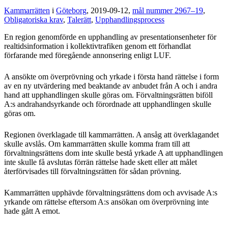
Kammarrätten
i
Göteborg
, 2019-09-12,
mål nummer 2967–19
,
Obligatoriska krav
,
Talerätt
,
Upphandlingsprocess
En region genomförde en upphandling av presentationsenheter för
realtidsinformation i kollektivtrafiken genom ett förhandlat
förfarande med föregående annonsering enligt LUF.
A ansökte om överprövning och yrkade i första hand rättelse i form
av en ny utvärdering med beaktande av anbudet från A och i andra
hand att upphandlingen skulle göras om. Förvaltningsrätten biföll
A:s andrahandsyrkande och förordnade att upphandlingen skulle
göras om.
Regionen överklagade till kammarrätten. A ansåg att överklagandet
skulle avslås. Om kammarrätten skulle komma fram till att
förvaltningsrättens dom inte skulle bestå yrkade A att upphandlingen
inte skulle få avslutas förrän rättelse hade skett eller att målet
återförvisades till förvaltningsrätten för sådan prövning.
Kammarrätten upphävde förvaltningsrättens dom och avvisade A:s
yrkande om rättelse eftersom A:s ansökan om överprövning inte
hade gått A emot.