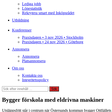
Lediga jobb
Lönestatistik
Rekrytera smart med Inköpsrådet
Utbildning
Konferenser
Praxisdagen • 3 nov 2026 • Stockholm
Praxisdagen • 24 nov 2026 • Göteborg
Annonsera
Annonsera
Platsannonsera
Om oss
Kontakta oss
Integritetsspolicy
Sök
Sök
Bygger förskola med eldrivna maskiner
Utsläppsfritt står i centrum när Östersunds kommun bygger Ottfjällets fö