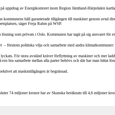
 på uppdrag av Energikontoret inom Region Jämtland-Härjedalen kartlagt
ån kommunens håll garanterade tillgången till maskiner genom avtal di
betsplatsen, säger Freja Rahm på WSP.
ösning som prövats i Oslo. Kommunen har tagit på sig ansvaret för ett 
ktet – förutom politiska vilja och samarbete med andra klimatkommuner:
yckats. För stora avstånd kräver förflyttning av maskiner och mer laddnin
en bra samarbete mellan alla parter behövs och där har man hittat lösn
pektivet att maskintillgången är begränsad.
omsluter 74 miljoner kronor har av Skanska beräknats till 4,6 miljoner