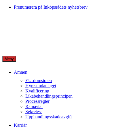
Skip
Prenumerera på Inköpsrådets nyhetsbrev
to
content
Meny
Ämnen
EU-domstolen
Hyresundantaget
Kvalificering
Likabehandlingsprincipen
Processregler
Ramavtal
Sekretess
Upphandlingsskadeavgift
Karriär