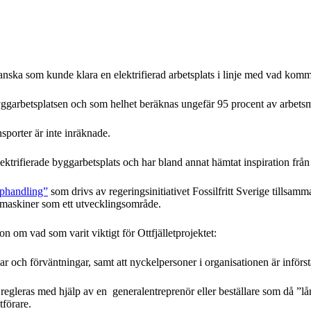
anska som kunde klara en elektrifierad arbetsplats i linje med vad kom
yggarbetsplatsen och som helhet beräknas ungefär 95 procent av arbetsma
sporter är inte inräknade.
ktrifierade byggarbetsplats och har bland annat hämtat inspiration från 
pphandling”
som drivs av regeringsinitiativet Fossilfritt Sverige tillsa
smaskiner som ett utvecklingsområde.
om vad som varit viktigt för Ottfjälletprojektet:
ngar och förväntningar, samt att nyckelpersoner i organisationen är inför
regleras med hjälp av en generalentreprenör eller beställare som då ”lån
förare.