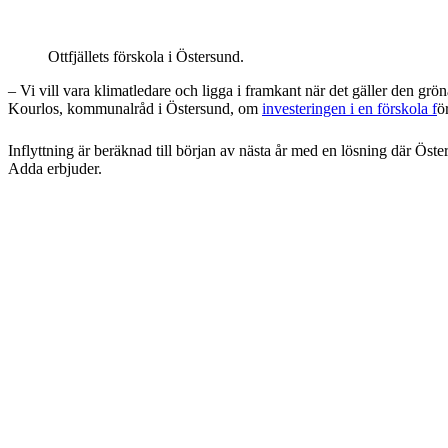
Ottfjällets förskola i Östersund.
– Vi vill vara klimatledare och ligga i framkant när det gäller den gröna
Kourlos, kommunalråd i Östersund, om
investeringen i en förskola f
ö
Inflyttning är beräknad till början av nästa år med en lösning där Ös
Adda erbjuder.