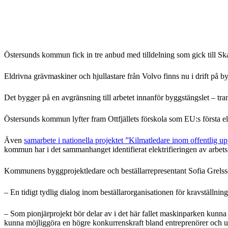
Östersunds kommun fick in tre anbud med tilldelning som gick till Sk
Eldrivna grävmaskiner och hjullastare från Volvo finns nu i drift på b
Det bygger på en avgränsning till arbetet innanför byggstängslet – tran
Östersunds kommun lyfter fram Ottfjällets förskola som EU:s första ele
Även
samarbete i nationella projektet ”Kilmatledare inom offentlig u
kommun har i det sammanhanget identifierat elektrifieringen av arbet
Kommunens byggprojektledare och beställarrepresentant Sofia Grelsson 
– En tidigt tydlig dialog inom beställarorganisationen för kravställni
– Som pionjärprojekt bör delar av i det här fallet maskinparken kunna 
kunna möjliggöra en högre konkurrenskraft bland entreprenörer och ut