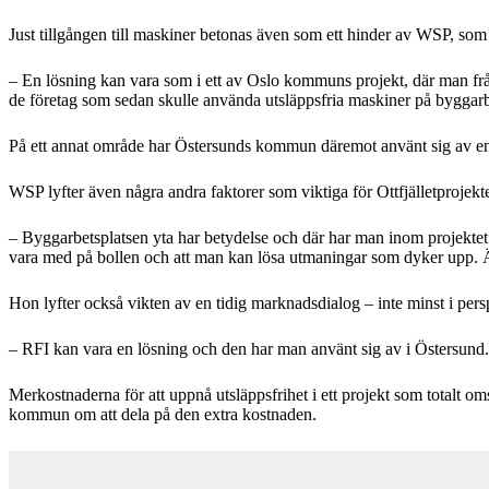
Just tillgången till maskiner betonas även som ett hinder av WSP, som
– En lösning kan vara som i ett av Oslo kommuns projekt, där man fr
de företag som sedan skulle använda utsläppsfria maskiner på byggar
På ett annat område har Östersunds kommun däremot använt sig av en l
WSP lyfter även några andra faktorer som viktiga för Ottfjälletproje
– Byggarbetsplatsen yta har betydelse och där har man inom projektet l
vara med på bollen och att man kan lösa utmaningar som dyker upp. Äv
Hon lyfter också vikten av en tidig marknadsdialog – inte minst i pers
– RFI kan vara en lösning och den har man använt sig av i Östersund.
Merkostnaderna för att uppnå utsläppsfrihet i ett projekt som totalt 
kommun om att dela på den extra kostnaden.