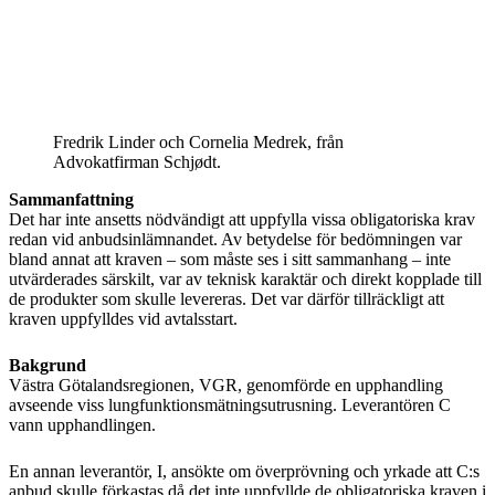
Fredrik Linder och Cornelia Medrek, från
Advokatfirman Schjødt.
Sammanfattning
Det har inte ansetts nödvändigt att uppfylla vissa obligatoriska krav
redan vid anbudsinlämnandet. Av betydelse för bedömningen var
bland annat att kraven – som måste ses i sitt sammanhang – inte
utvärderades särskilt, var av teknisk karaktär och direkt kopplade till
de produkter som skulle levereras. Det var därför tillräckligt att
kraven uppfylldes vid avtalsstart.
Bakgrund
Västra Götalandsregionen, VGR, genomförde en upphandling
avseende viss lungfunktionsmätningsutrusning. Leverantören C
vann upphandlingen.
En annan leverantör, I, ansökte om överprövning och yrkade att C:s
anbud skulle förkastas då det inte uppfyllde de obligatoriska kraven i