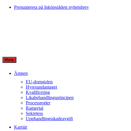
Skip
Prenumerera på Inköpsrådets nyhetsbrev
to
content
Meny
Ämnen
EU-domstolen
Hyresundantaget
Kvalificering
Likabehandlingsprincipen
Processregler
Ramavtal
Sekretess
Upphandlingsskadeavgift
Karriär