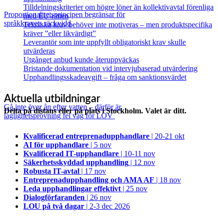
Tilldelningskriterier om högre löner än kollektivavtal förenliga
Proportionalitetsprincipen begränsar för
med EU‑rätten
språkkravets räckvidd
Tekniska krav behöver inte motiveras – men produktspecifika
kräver ”eller likvärdigt”
Leverantör som inte uppfyllt obligatoriskt krav skulle
utvärderas
Utgånget anbud kunde återuppväckas
Bristande dokumentation vid intervjubaserad utvärdering
Upphandlingsskadeavgift – fråga om sanktionsvärdet
Aktuella utbildningar
Gå inte över ån efter vatten – därför är
Delta på distans eller på plats i Stockholm. Valet är ditt.
laglighetsprövning fel väg för LOV
Kvalificerad entreprenad­upphandlare
| 20-21 okt
AI för upphandlare
| 5 nov
Kvalificerad IT-upphandlare
| 10-11 nov
Säkerhetsskyddad upphandling
| 12 nov
Robusta IT-avtal
| 17 nov
Entreprenadupphandling och AMA AF
| 18 nov
Leda upphandlingar effektivt
| 25 nov
Dialogförfaranden
| 26 nov
LOU på två dagar
| 2-3 dec 2026