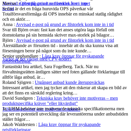
Marcus
:
Offentlig-privat samverkan åter i ropet
Avvisad e-post på grund av filstorlek kom inte
Sedan är det en fråga huruvida OPS påverkar vår
in i tid
Totalförsvarsförmåga då OPS innebär en minskad statlig rådighet
och en aktör…
Anna
:
Avvisad e-post på grund av filstorlek kom inte in i tid
Svar till Björn ovan: fast kan det anses utgöra laga förfall om
domstolarna på sin hemsida skriver max-storlek på bilagor…
Björn
:
Avvisad e-post på grund av filstorlek kom inte in i tid
Återställande av försutten tid - innebär att du ska kunna visa att
förseningen beror på något som du inte kunde…
Senior upphandlare
:
Låga krav öppnar för nyskapande
Varför är det viktigt med CPV-koder?
prisförklaringar
Fantastiskt bra artikel, Sara Fogelberg. Tack. När nu
förvaltningsrätten äntligen sätter ned foten gällande förklaringar till
alltför låga anbud, är…
Roland Sjögren
:
Utgånget anbud kunde återuppväckas
Intressant artikel, men jag tycker att den riskerar att skapa en bild av
att det finns en särskild reglering kring…
David Sundgren
:
Tekniska krav behöver inte motiveras – men
produktspecifika kräver ”eller likvärdigt”
Ja, UHM behöver inte motivera de tekniska specifikationerna men
Tilldelningsbeslut som insiderinformation?
jag ser en potentiell utveckling där leverantörerna under anbudstiden
ställer frågor…
Jakob Waldersten
:
Låga krav öppnar för nyskapande
prisförklaringar