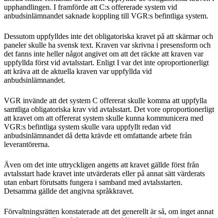
upphandlingen. I framförde att C:s offererade system vid
anbudsinlämnandet saknade koppling till VGR:s befintliga system.
Dessutom uppfylldes inte det obligatoriska kravet på att skärmar och
paneler skulle ha svensk text. Kraven var skrivna i presensform och
det fanns inte heller något angivet om att det räckte att kraven var
uppfyllda först vid avtalsstart. Enligt I var det inte oproportionerligt
att kräva att de aktuella kraven var uppfyllda vid
anbudsinlämnandet.
VGR invände att det system C offererat skulle komma att uppfylla
samtliga obligatoriska krav vid avtalsstart. Det vore oproportionerligt
att kravet om att offererat system skulle kunna kommunicera med
VGR:s befintliga system skulle vara uppfyllt redan vid
anbudsinlämnandet då detta krävde ett omfattande arbete från
leverantörerna.
Även om det inte uttryckligen angetts att kravet gällde först från
avtalsstart hade kravet inte utvärderats eller på annat sätt värderats
utan enbart förutsatts fungera i samband med avtalsstarten.
Detsamma gällde det angivna språkkravet.
Förvaltningsrätten konstaterade att det generellt är så, om inget annat