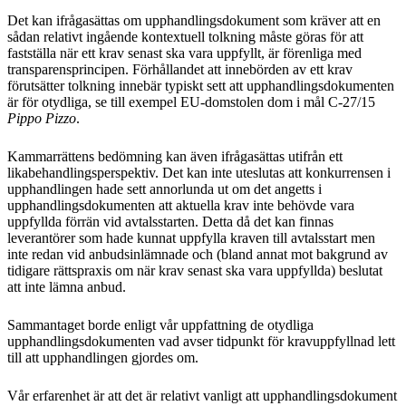
Det kan ifrågasättas om upphandlingsdokument som kräver att en
sådan relativt ingående kontextuell tolkning måste göras för att
fastställa när ett krav senast ska vara uppfyllt, är förenliga med
transparensprincipen. Förhållandet att innebörden av ett krav
förutsätter tolkning innebär typiskt sett att upphandlingsdokumenten
är för otydliga, se till exempel EU-domstolen dom i mål C-27/15
Pippo Pizzo
.
Kammarrättens bedömning kan även ifrågasättas utifrån ett
likabehandlingsperspektiv. Det kan inte uteslutas att konkurrensen i
upphandlingen hade sett annorlunda ut om det angetts i
upphandlingsdokumenten att aktuella krav inte behövde vara
uppfyllda förrän vid avtalsstarten. Detta då det kan finnas
leverantörer som hade kunnat uppfylla kraven till avtalsstart men
inte redan vid anbudsinlämnade och (bland annat mot bakgrund av
tidigare rättspraxis om när krav senast ska vara uppfyllda) beslutat
att inte lämna anbud.
Sammantaget borde enligt vår uppfattning de otydliga
upphandlingsdokumenten vad avser tidpunkt för kravuppfyllnad lett
till att upphandlingen gjordes om.
Vår erfarenhet är att det är relativt vanligt att upphandlingsdokument