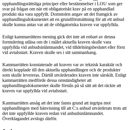
upphandlingsrättsliga principer eller bestämmelser i LOU som ger
svar på frågan om när ett obligatoriskt krav på en upphandlad
produkt ska vara uppfyllt. Domstolen angav att det framgick av
upphandlingsdokumentet att en grundförutsättning för att ett anbud
skulle kunna antas var att de obligatoriska kraven var uppfyllda.
Enligt kammarrättens mening gick det inte att enbart av denna
formulering utläsa om de i målet aktuella kraven skulle vara
uppfyllda vid anbudsinlämnandet, vid tilldelningsbeslutet eller först
vid avtalsstart. Kraven skulle ses i sitt sammanhang.
Kammarrätten konstaterade att kraven var av teknisk karaktär och
direkt kopplade till den aktuella upphandlingen och de produkter
som skulle levereras. Därtill utvärderades kraven inte särskilt. Enligt
kammarrätten medförde dessa omständigheter att
upphandlingsdokumentet skulle förstås på så sätt att det räckte att
kraven var uppfyllda vid avtalsstart.
Kammarrätten ansåg att det inte fanns grund att ingripa mot
upphandlingen med hänvisning till att C:s anbud utvärderats trots att
det inte uppfyllde kraven redan vid anbudsinlämnandet.
Överklagandet avslogs därför.