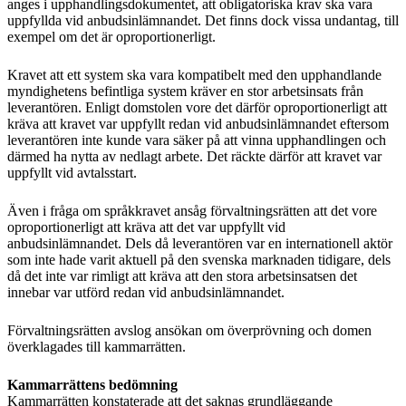
anges i upphandlingsdokumentet, att obligatoriska krav ska vara
uppfyllda vid anbudsinlämnandet. Det finns dock vissa undantag, till
exempel om det är oproportionerligt.
Kravet att ett system ska vara kompatibelt med den upphandlande
myndighetens befintliga system kräver en stor arbetsinsats från
leverantören. Enligt domstolen vore det därför oproportionerligt att
kräva att kravet var uppfyllt redan vid anbudsinlämnandet eftersom
leverantören inte kunde vara säker på att vinna upphandlingen och
därmed ha nytta av nedlagt arbete. Det räckte därför att kravet var
uppfyllt vid avtalsstart.
Även i fråga om språkkravet ansåg förvaltningsrätten att det vore
oproportionerligt att kräva att det var uppfyllt vid
anbudsinlämnandet. Dels då leverantören var en internationell aktör
som inte hade varit aktuell på den svenska marknaden tidigare, dels
då det inte var rimligt att kräva att den stora arbetsinsatsen det
innebar var utförd redan vid anbudsinlämnandet.
Förvaltningsrätten avslog ansökan om överprövning och domen
överklagades till kammarrätten.
Kammarrättens bedömning
Kammarrätten konstaterade att det saknas grundläggande