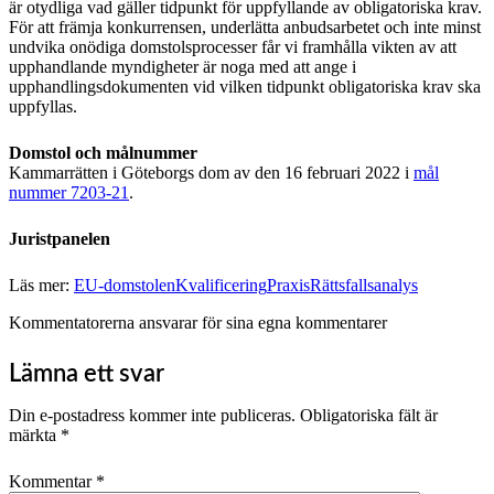
är otydliga vad gäller tidpunkt för uppfyllande av obligatoriska krav.
För att främja konkurrensen, underlätta anbudsarbetet och inte minst
undvika onödiga domstolsprocesser får vi framhålla vikten av att
upphandlande myndigheter är noga med att ange i
upphandlingsdokumenten vid vilken tidpunkt obligatoriska krav ska
uppfyllas.
Domstol och målnummer
Kammarrätten i Göteborgs dom av den 16 februari 2022 i
mål
nummer 7203-21
.
Juristpanelen
Läs mer:
EU-domstolen
Kvalificering
Praxis
Rättsfallsanalys
Kommentatorerna ansvarar för sina egna kommentarer
Lämna ett svar
Din e-postadress kommer inte publiceras.
Obligatoriska fält är
märkta
*
Kommentar
*