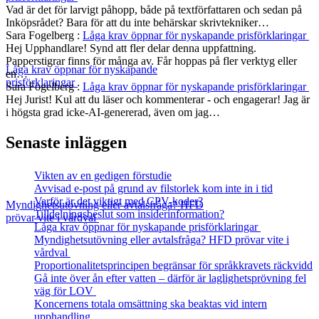
Vad är det för larvigt påhopp, både på textförfattaren och sedan på
Inköpsrådet? Bara för att du inte behärskar skrivtekniker…
Sara Fogelberg
:
Låga krav öppnar för nyskapande prisförklaringar
Hej Upphandlare! Synd att fler delar denna uppfattning.
Papperstigrar finns för många av. Får hoppas på fler verktyg eller
Låga krav öppnar för nyskapande
en…
prisförklaringar
Sara Fogelberg
:
Låga krav öppnar för nyskapande prisförklaringar
Hej Jurist! Kul att du läser och kommenterar - och engagerar! Jag är
i högsta grad icke-AI-genererad, även om jag…
Senaste inläggen
Vikten av en gedigen förstudie
Avvisad e-post på grund av filstorlek kom inte in i tid
Varför är det viktigt med CPV-koder?
Myndighetsutövning eller avtalsfråga? HFD
Tilldelningsbeslut som insiderinformation?
prövar vite i vårdval
Låga krav öppnar för nyskapande prisförklaringar
Myndighetsutövning eller avtalsfråga? HFD prövar vite i
vårdval
Proportionalitetsprincipen begränsar för språkkravets räckvidd
Gå inte över ån efter vatten – därför är laglighetsprövning fel
väg för LOV
Koncernens totala omsättning ska beaktas vid intern
upphandling