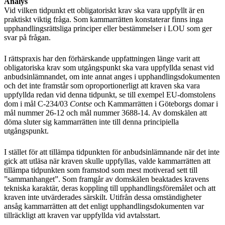
Analys
Vid vilken tidpunkt ett obligatoriskt krav ska vara uppfyllt är en
praktiskt viktig fråga. Som kammarrätten konstaterar finns inga
upphandlingsrättsliga principer eller bestämmelser i LOU som ger
svar på frågan.
I rättspraxis har den förhärskande uppfattningen länge varit att
obligatoriska krav som utgångspunkt ska vara uppfyllda senast vid
anbudsinlämnandet, om inte annat anges i upphandlingsdokumenten
och det inte framstår som oproportionerligt att kraven ska vara
uppfyllda redan vid denna tidpunkt, se till exempel EU-domstolens
dom i mål C-234/03
Contse
och Kammarrätten i Göteborgs domar i
mål nummer 26-12 och mål nummer 3688-14. Av domskälen att
döma sluter sig kammarrätten inte till denna principiella
utgångspunkt.
I stället för att tillämpa tidpunkten för anbudsinlämnande när det inte
gick att utläsa när kraven skulle uppfyllas, valde kammarrätten att
tillämpa tidpunkten som framstod som mest motiverad sett till
”sammanhanget”. Som framgår av domskälen beaktades kravens
tekniska karaktär, deras koppling till upphandlingsföremålet och att
kraven inte utvärderades särskilt. Utifrån dessa omständigheter
ansåg kammarrätten att det enligt upphandlingsdokumenten var
tillräckligt att kraven var uppfyllda vid avtalsstart.