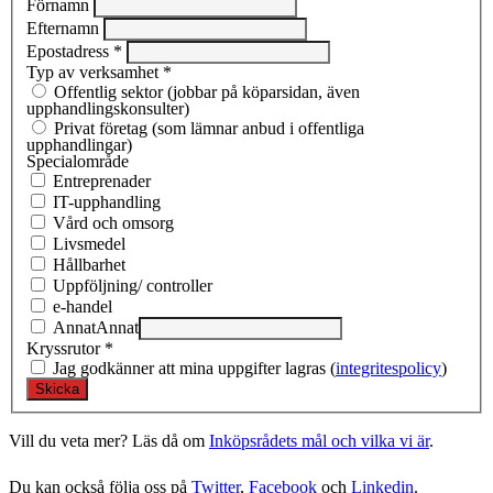
Förnamn
Efternamn
Epostadress
*
Typ av verksamhet
*
Offentlig sektor (jobbar på köparsidan, även
upphandlingskonsulter)
Privat företag (som lämnar anbud i offentliga
upphandlingar)
Specialområde
Entreprenad­er
IT-upphandling
Vård och omsorg
Livsmedel
Hållbarhet
Uppföljning/ controller
e-handel
Annat
Annat
Kryssrutor
*
Jag godkänner att mina uppgifter lagras (
integritespolicy
)
Vill du veta mer? Läs då om
Inköpsrådets mål och vilka vi är
.
Du kan också följa oss på
Twitter
,
Facebook
och
Linkedin
.