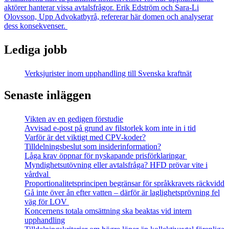
aktörer hanterar vissa avtalsfrågor. Erik Edström och Sara-Li
Olovsson, Upp Advokatbyrå, refererar här domen och analyserar
dess konsekvenser.
Lediga jobb
Verksjurister inom upphandling till Svenska kraftnät
Senaste inläggen
Vikten av en gedigen förstudie
Avvisad e-post på grund av filstorlek kom inte in i tid
Varför är det viktigt med CPV-koder?
Tilldelningsbeslut som insiderinformation?
Låga krav öppnar för nyskapande prisförklaringar
Myndighetsutövning eller avtalsfråga? HFD prövar vite i
vårdval
Proportionalitetsprincipen begränsar för språkkravets räckvidd
Gå inte över ån efter vatten – därför är laglighetsprövning fel
väg för LOV
Koncernens totala omsättning ska beaktas vid intern
upphandling