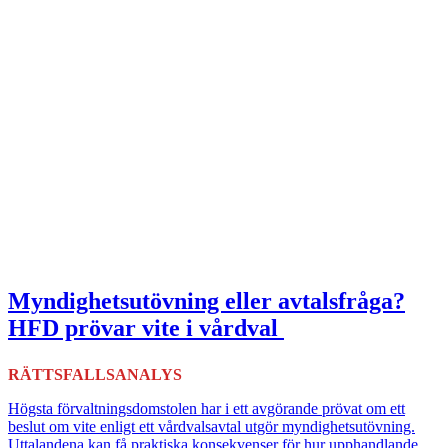
Myndighetsutövning eller avtalsfråga?
HFD prövar vite i vårdval
RÄTTSFALLSANALYS
Högsta förvaltningsdomstolen har i ett avgörande prövat om ett
beslut om vite enligt ett vårdvalsavtal utgör myndighetsutövning.
Uttalandena kan få praktiska konsekvenser för hur upphandlande