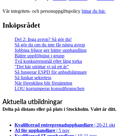
Vår integritets- och personuppgiftspolicy
hittar du här.
Inköpsrådet
Del 2: Inga avrop? Så gör du!
Så gör du om du inte får några avrop
Jobbiga frågor ger bättre upphandling
Bättre uppföljning i grupp
Två konkurrensmål efter lång torka
”Det här uträttar vi på ett år”
Så fungerar ESPD för anbudslämnare
Så funkar sekretess
När förenkling blir försämring
LOU korrumperar konsultbranschen
Aktuella utbildningar
Delta på distans eller på plats i Stockholm. Valet är ditt.
Kvalificerad entreprenad­upphandlare
| 20-21 okt
AI för upphandlare
| 5 nov
Kvalificerad IT-upphandlare
| 10-11 nov