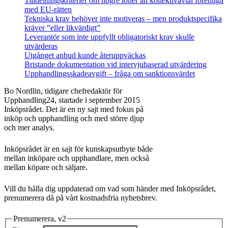
Tilldelningskriterier om högre löner än kollektivavtal förenliga
med EU‑rätten
Tekniska krav behöver inte motiveras – men produktspecifika
kräver ”eller likvärdigt”
Leverantör som inte uppfyllt obligatoriskt krav skulle
utvärderas
Utgånget anbud kunde återuppväckas
Bristande dokumentation vid intervjubaserad utvärdering
Upphandlingsskadeavgift – fråga om sanktionsvärdet
Bo Nordlin, tidigare chefredaktör för
Upphandling24, startade i september 2015
Inköpsrådet. Det är en ny sajt med fokus på
inköp och upphandling och med större djup
och mer analys.
Inköpsrådet är en sajt för kunskapsutbyte både
mellan inköpare och upphandlare, men också
mellan köpare och säljare.
Vill du hålla dig uppdaterad om vad som händer med Inköpsrådet,
prenumerera då på vårt kostnadsfria nyhetsbrev.
Prenumerera, v2