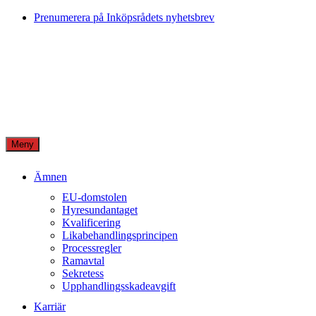
Skip
Prenumerera på Inköpsrådets nyhetsbrev
to
content
Meny
Ämnen
EU-domstolen
Hyresundantaget
Kvalificering
Likabehandlingsprincipen
Processregler
Ramavtal
Sekretess
Upphandlingsskadeavgift
Karriär