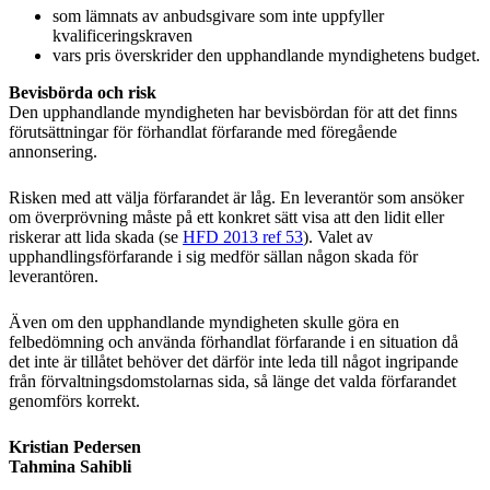
som lämnats av anbudsgivare som inte uppfyller
kvalificeringskraven
vars pris överskrider den upphandlande myndighetens budget.
Bevisbörda och risk
Den upphandlande myndigheten har bevisbördan för att det finns
förutsättningar för förhandlat förfarande med föregående
annonsering.
Risken med att välja förfarandet är låg. En leverantör som ansöker
om överprövning måste på ett konkret sätt visa att den lidit eller
riskerar att lida skada (se
HFD 2013 ref 53
). Valet av
upphandlingsförfarande i sig medför sällan någon skada för
leverantören.
Även om den upphandlande myndigheten skulle göra en
felbedömning och använda förhandlat förfarande i en situation då
det inte är tillåtet behöver det därför inte leda till något ingripande
från förvaltningsdomstolarnas sida, så länge det valda förfarandet
genomförs korrekt.
Kristian Pedersen
Tahmina Sahibli