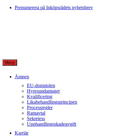
Skip
Prenumerera på Inköpsrådets nyhetsbrev
to
content
Meny
Ämnen
EU-domstolen
Hyresundantaget
Kvalificering
Likabehandlingsprincipen
Processregler
Ramavtal
Sekretess
Upphandlingsskadeavgift
Karriär