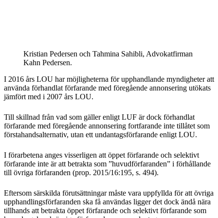
Kristian Pedersen och Tahmina Sahibli, Advokatfirman
Kahn Pedersen.
I 2016 års LOU har möjligheterna för upphandlande myndigheter att
använda förhandlat förfarande med föregående annonsering utökats
jämfört med i 2007 års LOU.
Till skillnad från vad som gäller enligt LUF är dock förhandlat
förfarande med föregående annonsering fortfarande inte tillåtet som
förstahandsalternativ, utan ett undantagsförfarande enligt LOU.
I förarbetena anges visserligen att öppet förfarande och selektivt
förfarande inte är att betrakta som ”huvudförfaranden” i förhållande
till övriga förfaranden (prop. 2015/16:195, s. 494).
Eftersom särskilda förutsättningar måste vara uppfyllda för att övriga
upphandlingsförfaranden ska få användas ligger det dock ändå nära
tillhands att betrakta öppet förfarande och selektivt förfarande som