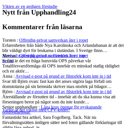
Vikten av en gedigen förstudie
Nytt från Upphandling24
Kommentarer från läsarna
Torsten
:
Offentlig-privat samverkan åter i ropet
Erfarenheten från både Nya Karolinska och Arlandabanan är att det
blir väldigt dyrt för brukarna i slutändan. I Sverige finns…
Marcus
:
Offentlig-privat samverkan åter i ropet
Avvisad e-post på grund av filstorlek kom inte
Sedan är det en fråga huruvida OPS påverkar vår
in i tid
Totalförsvarsförmåga då OPS innebär en minskad statlig rådighet
och en aktör…
Anna
:
Avvisad e-post på grund av filstorlek kom inte in i tid
Svar till Björn ovan: fast kan det anses utgöra laga förfall om
domstolarna på sin hemsida skriver max-storlek på bilagor…
Björn
:
Avvisad e-post på grund av filstorlek kom inte in i tid
Återställande av försutten tid - innebär att du ska kunna visa att
förseningen beror på något som du inte kunde…
Senior upphandlare
:
Låga krav öppnar för nyskapande
Varför är det viktigt med CPV-koder?
prisförklaringar
Fantastiskt bra artikel, Sara Fogelberg. Tack. När nu
förvaltningsrätten äntligen sätter ned foten gällande förklaringar till
alltför låga anbud, är…