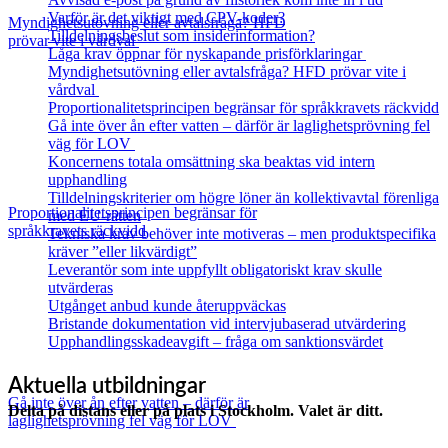
Varför är det viktigt med CPV-koder?
Myndighetsutövning eller avtalsfråga? HFD
Tilldelningsbeslut som insiderinformation?
prövar vite i vårdval
Låga krav öppnar för nyskapande prisförklaringar
Myndighetsutövning eller avtalsfråga? HFD prövar vite i
vårdval
Proportionalitetsprincipen begränsar för språkkravets räckvidd
Gå inte över ån efter vatten – därför är laglighetsprövning fel
väg för LOV
Koncernens totala omsättning ska beaktas vid intern
upphandling
Tilldelningskriterier om högre löner än kollektivavtal förenliga
Proportionalitetsprincipen begränsar för
med EU‑rätten
språkkravets räckvidd
Tekniska krav behöver inte motiveras – men produktspecifika
kräver ”eller likvärdigt”
Leverantör som inte uppfyllt obligatoriskt krav skulle
utvärderas
Utgånget anbud kunde återuppväckas
Bristande dokumentation vid intervjubaserad utvärdering
Upphandlingsskadeavgift – fråga om sanktionsvärdet
Aktuella utbildningar
Gå inte över ån efter vatten – därför är
Delta på distans eller på plats i Stockholm. Valet är ditt.
laglighetsprövning fel väg för LOV