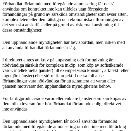
Förhandlat förfarande med föregående annonsering får också
användas om kontraktet inte kan tilldelas utan föregående
förhandlingar på grund av särskilda omständigheter som avser arten,
komplexiteten eller den rättsliga och ekonomiska utformningen av
det som ska anskaffas eller på grund av riskerna i anslutning till
dessa omständigheter.
Den upphandlande myndigheten har bevisbördan, men risken med
att använda förhandlat förfarande är låg.
I direktivet anges att krav på anpassning och formgivning är
nödvändiga särskilt för komplexa inköp, som köp av sofistikerade
varor, intellektuella tjänster( till exempel vissa konsult-, arkitekt- eller
ingenjörstjänster) eller större it-projekt. I dessa fall anses
förhandlingar vara nödvändiga för att garantera att varan eller
tjänsten motsvarar den upphandlande myndighetens behov.
För färdigproducerade varor eller enklare tjänster som kan köpas av
flera olika leverantörer bör förhandlat förfarande enligt direktivet
inte användas.
Den upphandlande myndigheten får också använda förhandlat
förfarande med föregående annonsering om den inte med tillräcklig