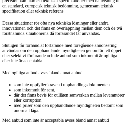
precision kan utarbeta tekniska specifikationer med hänvisning till
en standard, europeisk teknisk bedömning, gemensam teknisk
specifikation eller teknisk referens.
Dessa situationer rör ofta nya tekniska lösningar eller andra
innovationer, och det finns en överlappning mellan dem och de två
förstnämnda situationerna då förfarandet får användas.
Slutligen får förhandlat förfarande med föregående annonsering
användas om den upphandlande myndigheten genomfört ett öppet
eller selektivt förfarande och de anbud som inkommit är ogiltiga
eller inte är acceptabla.
Med ogiltiga anbud avses bland annat anbud
som inte uppfyller kraven i upphandlingsdokumenten
som inkommit för sent,
där det finns bevis för otillåten samverkan mellan leverantörer
eller korruption
med priser som den upphandlande myndigheten bedömt som
onormalt låga.
Med anbud som inte är acceptabla avses bland annat anbud