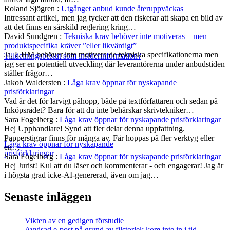
Roland Sjögren
:
Utgånget anbud kunde återuppväckas
Intressant artikel, men jag tycker att den riskerar att skapa en bild av
att det finns en särskild reglering kring…
David Sundgren
:
Tekniska krav behöver inte motiveras – men
produktspecifika kräver ”eller likvärdigt”
Ja, UHM behöver inte motivera de tekniska specifikationerna men
Tilldelningsbeslut som insiderinformation?
jag ser en potentiell utveckling där leverantörerna under anbudstiden
ställer frågor…
Jakob Waldersten
:
Låga krav öppnar för nyskapande
prisförklaringar
Vad är det för larvigt påhopp, både på textförfattaren och sedan på
Inköpsrådet? Bara för att du inte behärskar skrivtekniker…
Sara Fogelberg
:
Låga krav öppnar för nyskapande prisförklaringar
Hej Upphandlare! Synd att fler delar denna uppfattning.
Papperstigrar finns för många av. Får hoppas på fler verktyg eller
Låga krav öppnar för nyskapande
en…
prisförklaringar
Sara Fogelberg
:
Låga krav öppnar för nyskapande prisförklaringar
Hej Jurist! Kul att du läser och kommenterar - och engagerar! Jag är
i högsta grad icke-AI-genererad, även om jag…
Senaste inläggen
Vikten av en gedigen förstudie
Avvisad e-post på grund av filstorlek kom inte in i tid