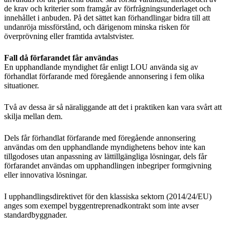
de krav och kriterier som framgår av förfrågningsunderlaget och
innehållet i anbuden. På det sättet kan förhandlingar bidra till att
undanröja missförstånd, och därigenom minska risken för
överprövning eller framtida avtalstvister.
Fall då förfarandet får användas
En upphandlande myndighet får enligt LOU använda sig av
förhandlat förfarande med föregående annonsering i fem olika
situationer.
Två av dessa är så näraliggande att det i praktiken kan vara svårt att
skilja mellan dem.
Dels får förhandlat förfarande med föregående annonsering
användas om den upphandlande myndighetens behov inte kan
tillgodoses utan anpassning av lättillgängliga lösningar, dels får
förfarandet användas om upphandlingen inbegriper formgivning
eller innovativa lösningar.
I upphandlingsdirektivet för den klassiska sektorn (2014/24/EU)
anges som exempel byggentreprenadkontrakt som inte avser
standardbyggnader.