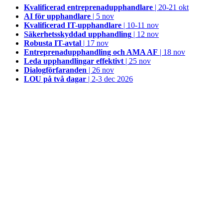
Kvalificerad entreprenad­upphandlare
| 20-21 okt
AI för upphandlare
| 5 nov
Kvalificerad IT-upphandlare
| 10-11 nov
Säkerhetsskyddad upphandling
| 12 nov
Robusta IT-avtal
| 17 nov
Entreprenadupphandling och AMA AF
| 18 nov
Leda upphandlingar effektivt
| 25 nov
Dialogförfaranden
| 26 nov
LOU på två dagar
| 2-3 dec 2026