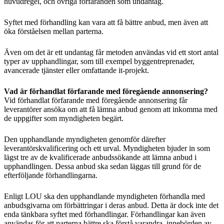
huvudregel, och övriga förfaranden som undantag.
Syftet med förhandling kan vara att få bättre anbud, men även att
öka förståelsen mellan parterna.
Även om det är ett undantag får metoden användas vid ett stort antal
typer av upphandlingar, som till exempel byggentreprenader,
avancerade tjänster eller omfattande it-projekt.
Vad är förhandlat förfarande med föregående annonsering?
Vid förhandlat förfarande med föregående annonsering får
leverantörer ansöka om att få lämna anbud genom att inkomma med
de uppgifter som myndigheten begärt.
Den upphandlande myndigheten genomför därefter
leverantörskvalificering och ett urval. Myndigheten bjuder in som
lägst tre av de kvalificerade anbudssökande att lämna anbud i
upphandlingen. Dessa anbud ska sedan läggas till grund för de
efterföljande förhandlingarna.
Enligt LOU ska den upphandlande myndigheten förhandla med
anbudsgivarna om förbättringar i deras anbud. Detta är dock inte det
enda tänkbara syftet med förhandlingar. Förhandlingar kan även
användas för att parterna bättre ska förstå varandra, innebörden av