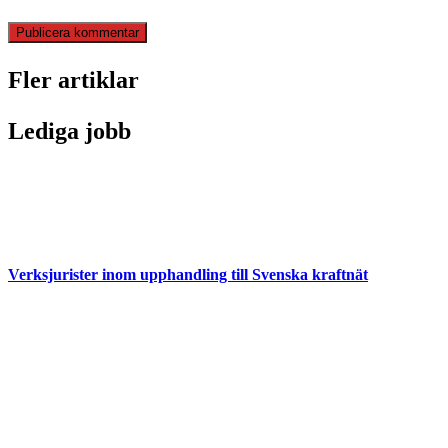
Fler artiklar
Lediga jobb
Verksjurister inom upphandling till Svenska kraftnät