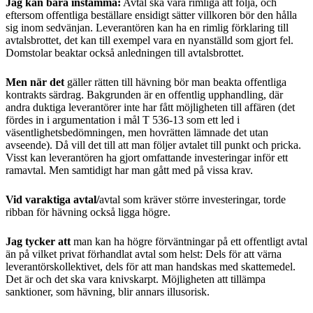
Jag kan bara instämma:
Avtal ska vara rimliga att följa, och
eftersom offentliga beställare ensidigt sätter villkoren bör den hålla
sig inom sedvänjan. Leverantören kan ha en rimlig förklaring till
avtalsbrottet, det kan till exempel vara en nyanställd som gjort fel.
Domstolar beaktar också anledningen till avtalsbrottet.
Men när det
gäller rätten till hävning bör man beakta offentliga
kontrakts särdrag. Bakgrunden är en offentlig upphandling, där
andra duktiga leverantörer inte har fått möjligheten till affären (det
fördes in i argumentation i mål T 536-13 som ett led i
väsentlighetsbedömningen, men hovrätten lämnade det utan
avseende). Då vill det till att man följer avtalet till punkt och pricka.
Visst kan leverantören ha gjort omfattande investeringar inför ett
ramavtal. Men samtidigt har man gått med på vissa krav.
Vid varaktiga avtal/
avtal som kräver större investeringar, torde
ribban för hävning också ligga högre.
Jag tycker att
man kan ha högre förväntningar på ett offentligt avtal
än på vilket privat förhandlat avtal som helst: Dels för att värna
leverantörskollektivet, dels för att man handskas med skattemedel.
Det är och det ska vara knivskarpt. Möjligheten att tillämpa
sanktioner, som hävning, blir annars illusorisk.