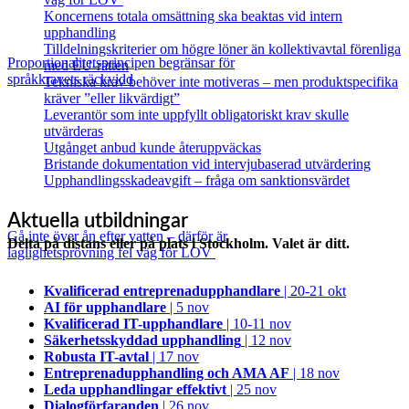
Koncernens totala omsättning ska beaktas vid intern
upphandling
Tilldelningskriterier om högre löner än kollektivavtal förenliga
Proportionalitetsprincipen begränsar för
med EU‑rätten
språkkravets räckvidd
Tekniska krav behöver inte motiveras – men produktspecifika
kräver ”eller likvärdigt”
Leverantör som inte uppfyllt obligatoriskt krav skulle
utvärderas
Utgånget anbud kunde återuppväckas
Bristande dokumentation vid intervjubaserad utvärdering
Upphandlingsskadeavgift – fråga om sanktionsvärdet
Aktuella utbildningar
Gå inte över ån efter vatten – därför är
Delta på distans eller på plats i Stockholm. Valet är ditt.
laglighetsprövning fel väg för LOV
Kvalificerad entreprenad­upphandlare
| 20-21 okt
AI för upphandlare
| 5 nov
Kvalificerad IT-upphandlare
| 10-11 nov
Säkerhetsskyddad upphandling
| 12 nov
Robusta IT-avtal
| 17 nov
Entreprenadupphandling och AMA AF
| 18 nov
Leda upphandlingar effektivt
| 25 nov
Dialogförfaranden
| 26 nov