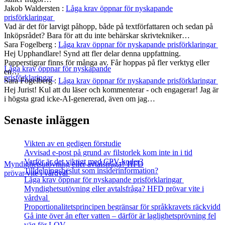
Jakob Waldersten
:
Låga krav öppnar för nyskapande
prisförklaringar
Vad är det för larvigt påhopp, både på textförfattaren och sedan på
Inköpsrådet? Bara för att du inte behärskar skrivtekniker…
Sara Fogelberg
:
Låga krav öppnar för nyskapande prisförklaringar
Hej Upphandlare! Synd att fler delar denna uppfattning.
Papperstigrar finns för många av. Får hoppas på fler verktyg eller
Låga krav öppnar för nyskapande
en…
prisförklaringar
Sara Fogelberg
:
Låga krav öppnar för nyskapande prisförklaringar
Hej Jurist! Kul att du läser och kommenterar - och engagerar! Jag är
i högsta grad icke-AI-genererad, även om jag…
Senaste inläggen
Vikten av en gedigen förstudie
Avvisad e-post på grund av filstorlek kom inte in i tid
Varför är det viktigt med CPV-koder?
Myndighetsutövning eller avtalsfråga? HFD
Tilldelningsbeslut som insiderinformation?
prövar vite i vårdval
Låga krav öppnar för nyskapande prisförklaringar
Myndighetsutövning eller avtalsfråga? HFD prövar vite i
vårdval
Proportionalitetsprincipen begränsar för språkkravets räckvidd
Gå inte över ån efter vatten – därför är laglighetsprövning fel
väg för LOV