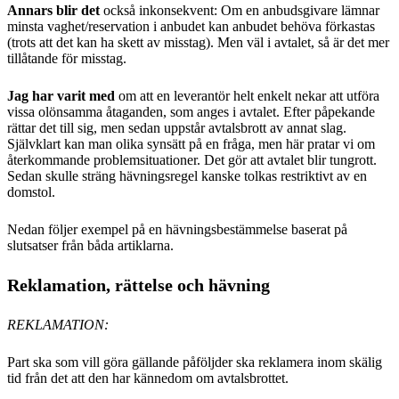
Annars blir det
också inkonsekvent: Om en anbudsgivare lämnar
minsta vaghet/reservation i anbudet kan anbudet behöva förkastas
(trots att det kan ha skett av misstag). Men väl i avtalet, så är det mer
tillåtande för misstag.
Jag har varit med
om att en leverantör helt enkelt nekar att utföra
vissa olönsamma åtaganden, som anges i avtalet. Efter påpekande
rättar det till sig, men sedan uppstår avtalsbrott av annat slag.
Självklart kan man olika synsätt på en fråga, men här pratar vi om
återkommande problemsituationer. Det gör att avtalet blir tungrott.
Sedan skulle sträng hävningsregel kanske tolkas restriktivt av en
domstol.
Nedan följer exempel på en hävningsbestämmelse baserat på
slutsatser från båda artiklarna.
Reklamation, rättelse och hävning
REKLAMATION:
Part ska som vill göra gällande påföljder ska reklamera inom skälig
tid från det att den har kännedom om avtalsbrottet.