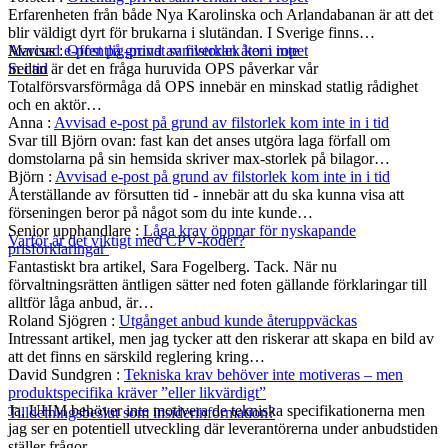
Erfarenheten från både Nya Karolinska och Arlandabanan är att det
blir väldigt dyrt för brukarna i slutändan. I Sverige finns…
Marcus
:
Offentlig-privat samverkan åter i ropet
Avvisad e-post på grund av filstorlek kom inte
Sedan är det en fråga huruvida OPS påverkar vår
in i tid
Totalförsvarsförmåga då OPS innebär en minskad statlig rådighet
och en aktör…
Anna
:
Avvisad e-post på grund av filstorlek kom inte in i tid
Svar till Björn ovan: fast kan det anses utgöra laga förfall om
domstolarna på sin hemsida skriver max-storlek på bilagor…
Björn
:
Avvisad e-post på grund av filstorlek kom inte in i tid
Återställande av försutten tid - innebär att du ska kunna visa att
förseningen beror på något som du inte kunde…
Senior upphandlare
:
Låga krav öppnar för nyskapande
Varför är det viktigt med CPV-koder?
prisförklaringar
Fantastiskt bra artikel, Sara Fogelberg. Tack. När nu
förvaltningsrätten äntligen sätter ned foten gällande förklaringar till
alltför låga anbud, är…
Roland Sjögren
:
Utgånget anbud kunde återuppväckas
Intressant artikel, men jag tycker att den riskerar att skapa en bild av
att det finns en särskild reglering kring…
David Sundgren
:
Tekniska krav behöver inte motiveras – men
produktspecifika kräver ”eller likvärdigt”
Ja, UHM behöver inte motivera de tekniska specifikationerna men
Tilldelningsbeslut som insiderinformation?
jag ser en potentiell utveckling där leverantörerna under anbudstiden
ställer frågor…