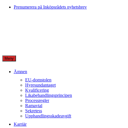
Skip
Prenumerera på Inköpsrådets nyhetsbrev
to
content
Meny
Ämnen
EU-domstolen
Hyresundantaget
Kvalificering
Likabehandlingsprincipen
Processregler
Ramavtal
Sekretess
Upphandlingsskadeavgift
Karriär