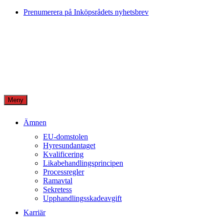
Skip
Prenumerera på Inköpsrådets nyhetsbrev
to
content
Meny
Ämnen
EU-domstolen
Hyresundantaget
Kvalificering
Likabehandlingsprincipen
Processregler
Ramavtal
Sekretess
Upphandlingsskadeavgift
Karriär