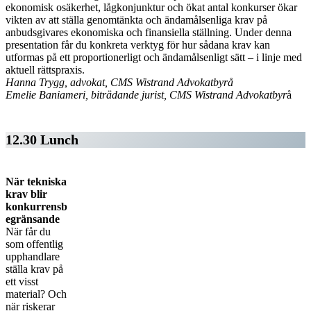
ekonomisk osäkerhet, lågkonjunktur och ökat antal konkurser ökar
vikten av att ställa genomtänkta och ändamålsenliga krav på
anbudsgivares ekonomiska och finansiella ställning. Under denna
presentation får du konkreta verktyg för hur sådana krav kan
utformas på ett proportionerligt och ändamålsenligt sätt – i linje med
aktuell rättspraxis.
Hanna Trygg, advokat, CMS Wistrand Advokatbyrå
Emelie Baniameri, biträdande jurist, CMS Wistrand Advokatbyr
å
12.30 Lunch
När tekniska
krav blir
konkurrensb
egränsande
När får du
som offentlig
upphandlare
ställa krav på
ett visst
material? Och
när riskerar