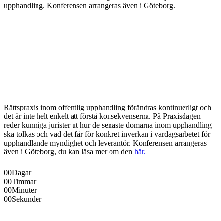
upphandling. Konferensen arrangeras även i Göteborg.
Rättspraxis inom offentlig upphandling förändras kontinuerligt och
det är inte helt enkelt att förstå konsekvenserna. På Praxisdagen
reder kunniga jurister ut hur de senaste domarna inom upphandling
ska tolkas och vad det får för konkret inverkan i vardagsarbetet för
upphandlande myndighet och leverantör. Konferensen arrangeras
även i Göteborg, du kan läsa mer om den
här.
00
Dagar
00
Timmar
00
Minuter
00
Sekunder