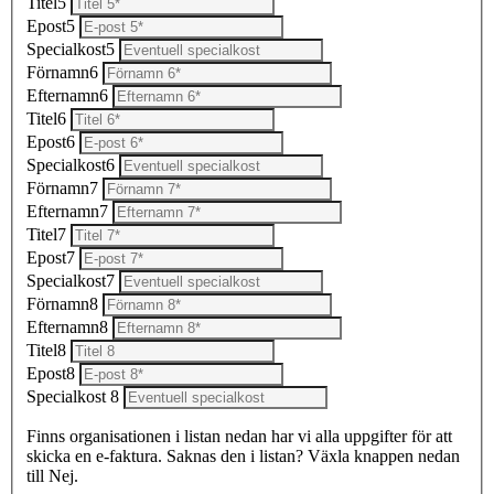
Titel5
Epost5
Specialkost5
Förnamn6
Efternamn6
Titel6
Epost6
Specialkost6
Förnamn7
Efternamn7
Titel7
Epost7
Specialkost7
Förnamn8
Efternamn8
Titel8
Epost8
Specialkost 8
Finns organisationen i listan nedan har vi alla uppgifter för att
skicka en e-faktura. Saknas den i listan? Växla knappen nedan
till Nej.