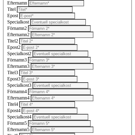
Efternamn
Titel
Epost
Specialkost
Förnamn2
Efternamn2
Titel2
Epost2
Specialkost2
Förnamn3
Efternamn3
Titel3
Epost3
Specialkost3
Förnamn4
Efternamn4
Titel4
Epost4
Specialkost4
Förnamn5
Efternamn5