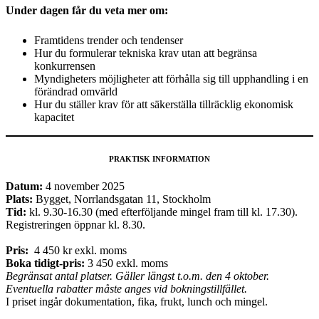
Under dagen får du veta mer om:
Framtidens trender och tendenser
Hur du formulerar tekniska krav utan att begränsa
konkurrensen
Myndigheters möjligheter att förhålla sig till upphandling i en
förändrad omvärld
Hur du ställer krav för att säkerställa tillräcklig ekonomisk
kapacitet
PRAKTISK INFORMATION
Datum:
4 november 2025
Plats:
Bygget, Norrlandsgatan 11, Stockholm
Tid:
kl. 9.30-16.30 (med efterföljande mingel fram till kl. 17.30).
Registreringen öppnar kl. 8.30.
Pris:
4 450 kr exkl. moms
Boka tidigt-pris:
3 450 exkl. moms
Begränsat antal platser. Gäller längst t.o.m. den 4 oktober.
Eventuella rabatter måste anges vid bokningstillfället.
I priset ingår dokumentation, fika, frukt, lunch och mingel.