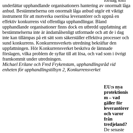
förslag som
underlättar upphandlande organisationers hantering av onormalt låga
anbud. Bestämmelserna om onormalt låga anbud utgör ett viktigt
instrument för att motverka oseriösa leverantörer och uppnå en
effektiv konkurrens vid offentliga upphandlingar. Bland
upphandlande organisationer finns dock en utbredd uppfattning att
bestämmelserna inte är ändamålsenligt utformade och att de i dag
inte kan tillämpas på ett sätt som säkerställer effektiva processer och
sund konkurrens. Konkurrensverkets utredning bekräftar den
uppfattningen. Hör Konkurrensverket beskriva de lämnade
förslagen, vilka problem de syftar till att lösa, och vad som i övrigt
framkommit under utredningen.
Michael Erilane
och Fred Frykenstam
,
upphandlingsråd vid
enheten för upphandlingstillsyn 2, Konkurrensverket
EU:s nya
protektionis
m – vad
gäller för
leverantörer
och varor
från
tredjeland?
De senaste