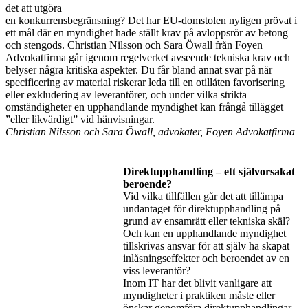
det att utgöra
en konkurrensbegränsning? Det har EU-domstolen nyligen prövat i
ett mål där en myndighet hade ställt krav på avloppsrör av betong
och stengods. Christian Nilsson och Sara Öwall från Foyen
Advokatfirma går igenom regelverket avseende tekniska krav och
belyser några kritiska aspekter. Du får bland annat svar på när
specificering av material riskerar leda till en otillåten favorisering
eller exkludering av leverantörer, och under vilka strikta
omständigheter en upphandlande myndighet kan frångå tillägget
”eller likvärdigt” vid hänvisningar.
Christian Nilsson och Sara Öwall, advokater, Foyen Advokatfirma
Direktupphandling – ett självorsakat
beroende?
Vid vilka tillfällen går det att tillämpa
undantaget för direktupphandling på
grund av ensamrätt eller tekniska skäl?
Och kan en upphandlande myndighet
tillskrivas ansvar för att själv ha skapat
inlåsningseffekter och beroendet av en
viss leverantör?
Inom IT har det blivit vanligare att
myndigheter i praktiken måste eller
önskar genomföra direktupphandlingar