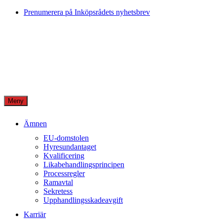
Skip
Prenumerera på Inköpsrådets nyhetsbrev
to
content
Meny
Ämnen
EU-domstolen
Hyresundantaget
Kvalificering
Likabehandlingsprincipen
Processregler
Ramavtal
Sekretess
Upphandlingsskadeavgift
Karriär