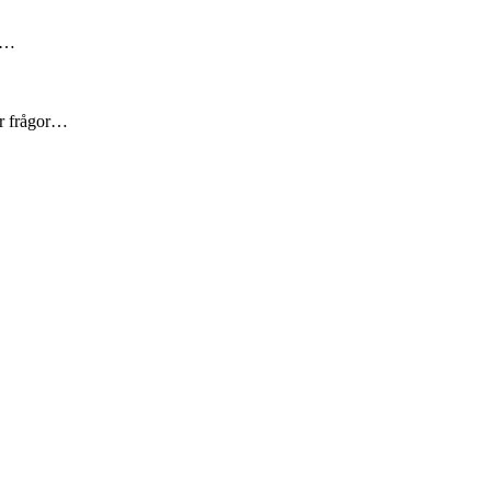
är…
er frågor…