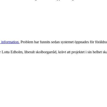
ka information.
Problem har funnits sedan systemet öppnades för föräldrar
 Lotta Edholm, liberalt skolborgarråd, krävt att projektet i sin helhet s