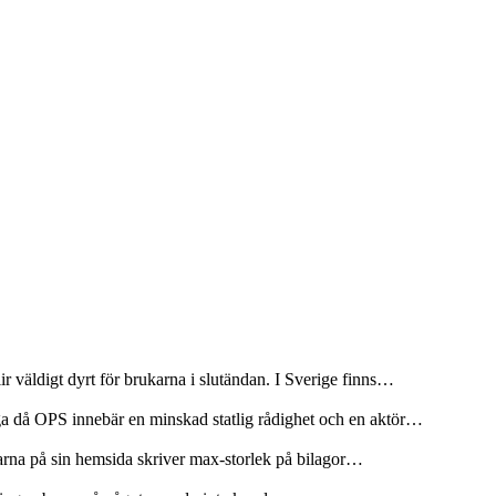
r väldigt dyrt för brukarna i slutändan. I Sverige finns…
ga då OPS innebär en minskad statlig rådighet och en aktör…
olarna på sin hemsida skriver max-storlek på bilagor…