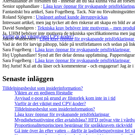
Återställande av försutten tid - innebär att du ska kunna visa att fö
Senior upphandlare
:
Låga krav öppnar för nyskapande prisförklaring
Fantastiskt bra artikel, Sara Fogelberg. Tack. När nu förvaltningsrätten
Roland Sjögren
:
Utgånget anbud kunde återuppväckas
Intressant artikel, men jag tycker att den riskerar att skapa en bild av 
David Sundgren
:
Tekniska krav behöver inte motiveras – men produkt
Ja, UHM behöver inte motivera de tekniska specifikationerna men jag s
Varför är det viktigt med CPV-koder?
Jakob Waldersten
:
Låga krav öppnar för nyskapande prisförklaringa
Vad är det för larvigt påhopp, både på textförfattaren och sedan på In
Sara Fogelberg
:
Låga krav öppnar för nyskapande prisförklaringar
Hej Upphandlare! Synd att fler delar denna uppfattning. Papperstigrar
Sara Fogelberg
:
Låga krav öppnar för nyskapande prisförklaringar
Hej Jurist! Kul att du läser och kommenterar - och engagerar! Jag är
Senaste inläggen
Tilldelningsbeslut som insiderinformation?
Vikten av en gedigen förstudie
Avvisad e-post på grund av filstorlek kom inte in i tid
Varför är det viktigt med CPV-koder?
Tilldelningsbeslut som insiderinformation?
Låga krav öppnar för nyskapande prisförklaringar
Myndighetsutövning eller avtalsfråga? HFD prövar vite i vårdv
Proportionalitetsprincipen begränsar för språkkravets räckvidd
Gå inte över ån efter vatten – därför är laglighetsprövning fel