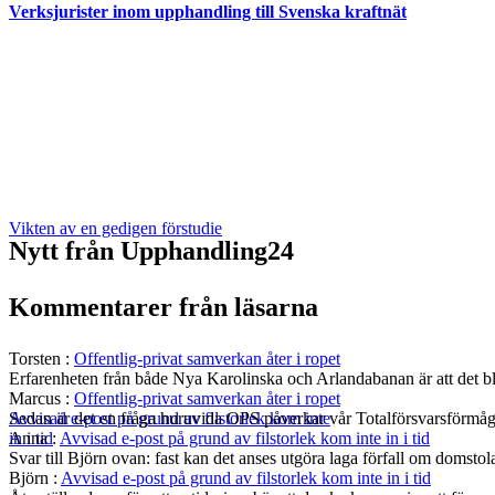
Verksjurister inom upphandling till Svenska kraftnät
Vikten av en gedigen förstudie
Nytt från Upphandling24
Kommentarer från läsarna
Torsten
:
Offentlig-privat samverkan åter i ropet
Erfarenheten från både Nya Karolinska och Arlandabanan är att det bli
Marcus
:
Offentlig-privat samverkan åter i ropet
Sedan är det en fråga huruvida OPS påverkar vår Totalförsvarsförmå
Avvisad e-post på grund av filstorlek kom inte
Anna
:
Avvisad e-post på grund av filstorlek kom inte in i tid
in i tid
Svar till Björn ovan: fast kan det anses utgöra laga förfall om domst
Björn
:
Avvisad e-post på grund av filstorlek kom inte in i tid