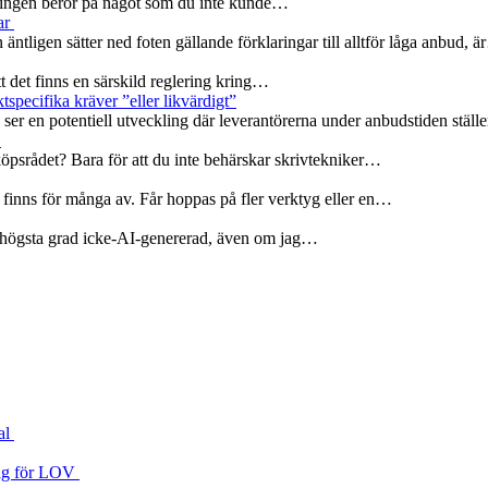
rseningen beror på något som du inte kunde…
ar
 äntligen sätter ned foten gällande förklaringar till alltför låga anbud, 
att det finns en särskild reglering kring…
specifika kräver ”eller likvärdigt”
er en potentiell utveckling där leverantörerna under anbudstiden ställ
r
köpsrådet? Bara för att du inte behärskar skrivtekniker…
 finns för många av. Får hoppas på fler verktyg eller en…
 i högsta grad icke-AI-genererad, även om jag…
al
 väg för LOV