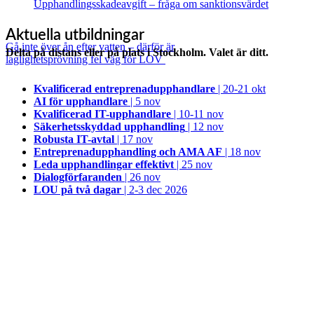
Upphandlingsskadeavgift – fråga om sanktionsvärdet
Aktuella utbildningar
Gå inte över ån efter vatten – därför är
Delta på distans eller på plats i Stockholm. Valet är ditt.
laglighetsprövning fel väg för LOV
Kvalificerad entreprenad­upphandlare
| 20-21 okt
AI för upphandlare
| 5 nov
Kvalificerad IT-upphandlare
| 10-11 nov
Säkerhetsskyddad upphandling
| 12 nov
Robusta IT-avtal
| 17 nov
Entreprenadupphandling och AMA AF
| 18 nov
Leda upphandlingar effektivt
| 25 nov
Dialogförfaranden
| 26 nov
LOU på två dagar
| 2-3 dec 2026