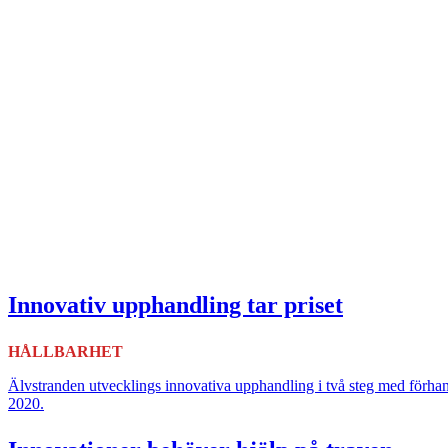
Innovativ upphandling tar priset
HÅLLBARHET
Älvstranden utvecklings innovativa upphandling i två steg med förha
2020.