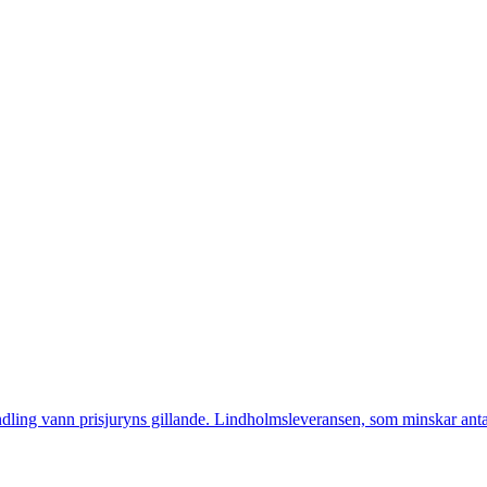
ndling vann prisjuryns gillande. Lindholmsleveransen, som minskar ant