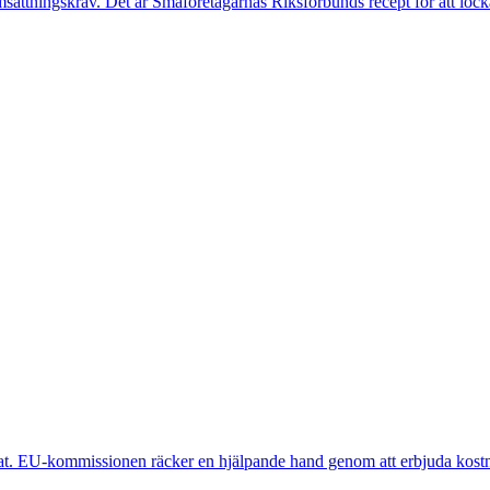
sättningskrav. Det är Småföretagarnas Riksförbunds recept för att lock
t. EU-kommissionen räcker en hjälpande hand genom att erbjuda kostna