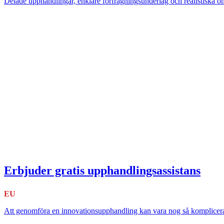
Delade upphandlingar, enklare förfrågningsunderlag och realistiska om
Erbjuder gratis upphandlingsassistans
EU
Att genomföra en innovationsupphandling kan vara nog så komplicera