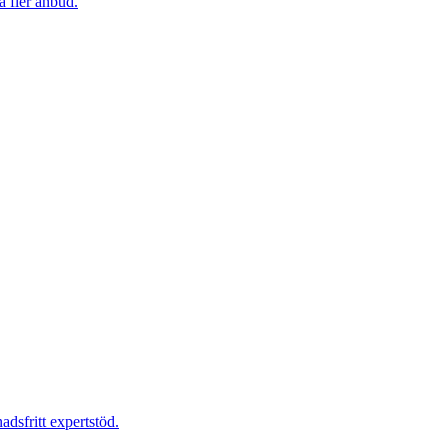
a fler anbud.
dsfritt expertstöd.