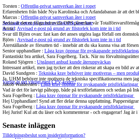
Torsten
:
Offentlig-privat samverkan åter i ropet
Erfarenheten från både Nya Karolinska och Arlandabanan är att det bli
Marcus
:
Offentlig-privat samverkan åter i ropet
Sedan är det en fråga huruvida OPS påverkar vår Totalförsvarsförmå
Avvisad e-post på grund av filstorlek kom inte
Anna
:
Avvisad e-post på grund av filstorlek kom inte in i tid
in i tid
Svar till Björn ovan: fast kan det anses utgöra laga förfall om domst
Björn
:
Avvisad e-post på grund av filstorlek kom inte in i tid
Återställande av försutten tid - innebär att du ska kunna visa att fö
Senior upphandlare
:
Låga krav öppnar för nyskapande prisförklaring
Fantastiskt bra artikel, Sara Fogelberg. Tack. När nu förvaltningsrätten
Roland Sjögren
:
Utgånget anbud kunde återuppväckas
Intressant artikel, men jag tycker att den riskerar att skapa en bild av 
David Sundgren
:
Tekniska krav behöver inte motiveras – men produkt
Ja, UHM behöver inte motivera de tekniska specifikationerna men jag s
Varför är det viktigt med CPV-koder?
Jakob Waldersten
:
Låga krav öppnar för nyskapande prisförklaringa
Vad är det för larvigt påhopp, både på textförfattaren och sedan på In
Sara Fogelberg
:
Låga krav öppnar för nyskapande prisförklaringar
Hej Upphandlare! Synd att fler delar denna uppfattning. Papperstigrar
Sara Fogelberg
:
Låga krav öppnar för nyskapande prisförklaringar
Hej Jurist! Kul att du läser och kommenterar - och engagerar! Jag är
Senaste inläggen
Tilldelningsbeslut som insiderinformation?