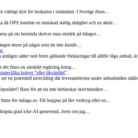
r väldigt dyrt för brukarna i slutändan. I Sverige finns…
ga då OPS innebär en minskad statlig rådighet och en aktör…
olarna på sin hemsida skriver max-storlek på bilagor…
rseningen beror på något som du inte kunde…
ar
 äntligen sätter ned foten gällande förklaringar till alltför låga anbud, 
att det finns en särskild reglering kring…
specifika kräver ”eller likvärdigt”
er en potentiell utveckling där leverantörerna under anbudstiden ställ
r
köpsrådet? Bara för att du inte behärskar skrivtekniker…
 finns för många av. Får hoppas på fler verktyg eller en…
 i högsta grad icke-AI-genererad, även om jag…