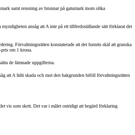
umark samt rensning av brunnar på gatumark inom olika
igheten ansåg att A inte på ett tillfredsställande sätt förklarat det
dering. Förvaltningsrätten konstaterade att det funnits skäl att granska
-pris om 1 krona.
asätta de lämnade uppgifterna.
g att A lidit skada och mot den bakgrunden biföll förvaltningsrätten
 vis som skett. Det var i målet ostridigt att begärd förklaring