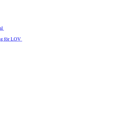
al
 väg för LOV
ng
a med EU‑rätten
äver ”eller likvärdigt”
s