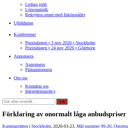
Lediga jobb
Lönestatistik
Rekrytera smart med Inköpsrådet
Utbildning
Konferenser
Praxisdagen • 3 nov 2026 • Stockholm
Praxisdagen • 24 nov 2026 • Göteborg
Annonsera
Annonsera
Platsannonsera
Om oss
Kontakta oss
Integritetsspolicy
Sök
Sök
Förklaring av onormalt låga anbudspriser 
Kammarrätten
i
Stockholm
, 2020-03-23,
Mål nummer 99-20
,
Onormal