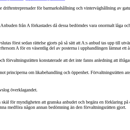
riftentreprenader för barmarkshållning och vinterväghållning av gat
uden från A förkastades då dessa bedömdes vara onormalt låga och mynd
s först sedan rättelse gjorts på så sätt att A:s anbud tas upp till utvär
eftersom A för en väsentlig del av posterna i upphandlingen lämnat ett à
och förvaltningsrätten konstaterade att det inte fanns anledning att ifråg
ot principerna om likabehandling och öppenhet. Förvaltningsrätten anså
vslog överklagandet.
skäl för myndigheten att granska anbudet och begära en förklaring på det
kunna medföra någon annan bedömning än den förvaltningsrätten gjort.