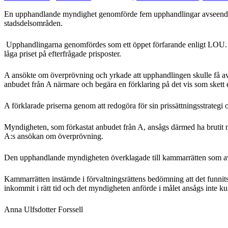
En upphandlande myndighet genomförde fem upphandlingar avseende d
stadsdelsområden.
Upphandlingarna genomfördes som ett öppet förfarande enligt LOU. Anb
låga priset på efterfrågade prisposter.
A ansökte om överprövning och yrkade att upphandlingen skulle få avsluta
anbudet från A närmare och begära en förklaring på det vis som skett 
A förklarade priserna genom att redogöra för sin prissättningsstrategi 
Myndigheten, som förkastat anbudet från A, ansågs därmed ha brutit m
A:s ansökan om överprövning.
Den upphandlande myndigheten överklagade till kammarrätten som a
Kammarrätten instämde i förvaltningsrättens bedömning att det funnits 
inkommit i rätt tid och det myndigheten anförde i målet ansågs inte 
Anna Ulfsdotter Forssell