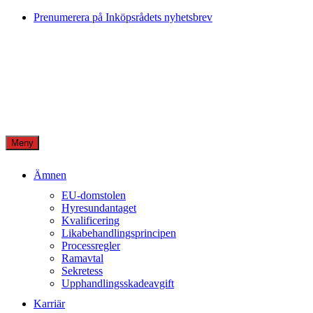
Skip
Prenumerera på Inköpsrådets nyhetsbrev
to
content
Meny
Ämnen
EU-domstolen
Hyresundantaget
Kvalificering
Likabehandlingsprincipen
Processregler
Ramavtal
Sekretess
Upphandlingsskadeavgift
Karriär