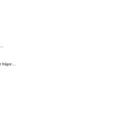
är…
er frågor…