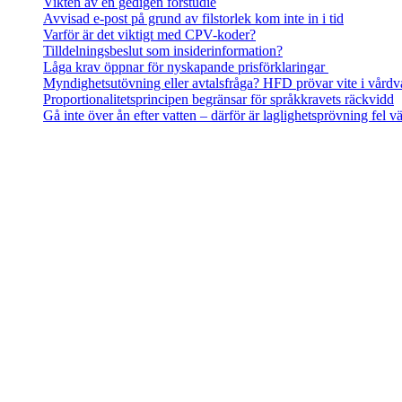
Vikten av en gedigen förstudie
Avvisad e-post på grund av filstorlek kom inte in i tid
Varför är det viktigt med CPV-koder?
Tilldelningsbeslut som insiderinformation?
Låga krav öppnar för nyskapande prisförklaringar
Myndighetsutövning eller avtalsfråga? HFD prövar vite i vårdv
Proportionalitetsprincipen begränsar för språkkravets räckvidd
Gå inte över ån efter vatten – därför är laglighetsprövning fel
Koncernens totala omsättning ska beaktas vid intern upphandli
Låga krav öppnar för nyskapande
Tilldelningskriterier om högre löner än kollektivavtal förenlig
prisförklaringar
Tekniska krav behöver inte motiveras – men produktspecifika kr
Leverantör som inte uppfyllt obligatoriskt krav skulle utvärdera
Utgånget anbud kunde återuppväckas
Bristande dokumentation vid intervjubaserad utvärdering
Upphandlingsskadeavgift – fråga om sanktionsvärdet
Aktuella utbildningar
Delta på distans eller på plats i Stockholm. Valet är ditt.
Myndighetsutövning eller avtalsfråga? HFD
prövar vite i vårdval
Kvalificerad entreprenad­upphandlare
| 20-21 okt
AI för upphandlare
| 5 nov
Kvalificerad IT-upphandlare
| 10-11 nov
Säkerhetsskyddad upphandling
| 12 nov
Robusta IT-avtal
| 17 nov