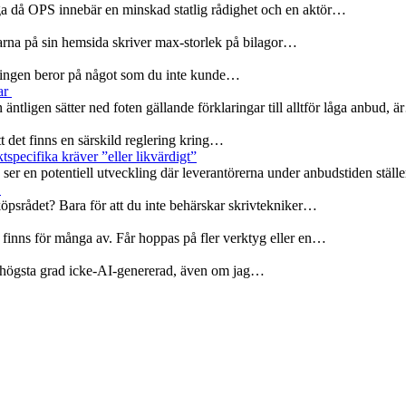
ga då OPS innebär en minskad statlig rådighet och en aktör…
olarna på sin hemsida skriver max-storlek på bilagor…
rseningen beror på något som du inte kunde…
ar
 äntligen sätter ned foten gällande förklaringar till alltför låga anbud, 
att det finns en särskild reglering kring…
specifika kräver ”eller likvärdigt”
er en potentiell utveckling där leverantörerna under anbudstiden ställ
r
köpsrådet? Bara för att du inte behärskar skrivtekniker…
 finns för många av. Får hoppas på fler verktyg eller en…
 i högsta grad icke-AI-genererad, även om jag…