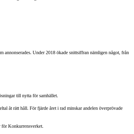
 som annonserades. Under 2018 ökade snittsiffran nämligen något, från
ningar till nytta för samhället.
l åt rätt håll. För fjärde året i rad minskar andelen överprövade
ör för Konkurrensverket.