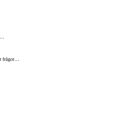
är…
er frågor…