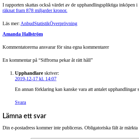
I rapporten skattas också värdet av de upphandlingspliktiga inköpen i
räknat fram 878 miljarder kronor.
Läs mer:
Anbud
Statistik
Överprövning
Amanda Hallström
Kommentatorerna ansvarar för sina egna kommentarer
En kommentar på “
Siffrorna pekar åt rätt håll
”
Upphandlare
skriver:
2019-12-17 kl. 14:07
En annan förklaring kan kanske vara att antalet upphandlingar
Svara
Lämna ett svar
Din e-postadress kommer inte publiceras.
Obligatoriska fält är märkta