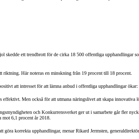
jol skedde ett trendbrott för de cirka 18 500 offentliga upphandlingar
riktning. Här noteras en minskning från 19 procent till 18 procent.
tivt att intresset för att lämna anbud i offentliga upphandlingar ökar:
ffektivt. Men också för att utmana näringslivet att skapa innovativa lös
smyndigheten och Konkurrensverket ger ut i samarbete går fler nyckelta
 mot 6,1 procent år 2018.
e på att göra korrekta upphandlingar, menar Rikard Jermsten, generaldirekt