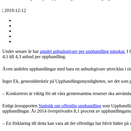
| 2019-12-12
Under senare år har
antalet anbudsgivare per upphandling minskat.
I f
4,1 till 4,3 anbud per upphandling.
Även andelen upphandlingar med bara en anbudsgivare utvecklas i rätt 
Inger Ek, generaldirektör på Upphandlingsmyndigheten, ser det som posi
– Konkurrens är viktig för att våra gemensamma resurser ska användas e
Enligt årsrapporten
Statistik om offentlig upphandling
som Upphandling
upphandlingar. År 2014 överprövades 8,1 procent av upphandlingarna
– En förklaring till detta kan vara att det offentliga har blivit bättr