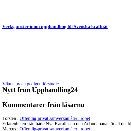
Verksjurister inom upphandling till Svenska kraftnät
Vikten av en gedigen förstudie
Nytt från Upphandling24
Kommentarer från läsarna
Torsten
:
Offentlig-privat samverkan åter i ropet
Erfarenheten från både Nya Karolinska och Arlandabanan är att det bli
Marcus
:
Offentlig-privat samverkan åter i ropet