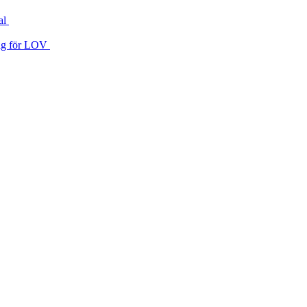
al
 väg för LOV
ng
a med EU‑rätten
äver ”eller likvärdigt”
s