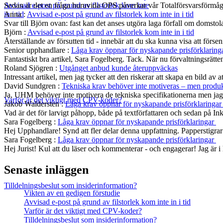
Sedan är det en fråga huruvida OPS påverkar vår Totalförsvarsförmå
Avvisad e-post på grund av filstorlek kom inte
Anna
:
Avvisad e-post på grund av filstorlek kom inte in i tid
in i tid
Svar till Björn ovan: fast kan det anses utgöra laga förfall om domst
Björn
:
Avvisad e-post på grund av filstorlek kom inte in i tid
Återställande av försutten tid - innebär att du ska kunna visa att fö
Senior upphandlare
:
Låga krav öppnar för nyskapande prisförklaring
Fantastiskt bra artikel, Sara Fogelberg. Tack. När nu förvaltningsrätten
Roland Sjögren
:
Utgånget anbud kunde återuppväckas
Intressant artikel, men jag tycker att den riskerar att skapa en bild av 
David Sundgren
:
Tekniska krav behöver inte motiveras – men produkt
Ja, UHM behöver inte motivera de tekniska specifikationerna men jag s
Varför är det viktigt med CPV-koder?
Jakob Waldersten
:
Låga krav öppnar för nyskapande prisförklaringa
Vad är det för larvigt påhopp, både på textförfattaren och sedan på In
Sara Fogelberg
:
Låga krav öppnar för nyskapande prisförklaringar
Hej Upphandlare! Synd att fler delar denna uppfattning. Papperstigrar
Sara Fogelberg
:
Låga krav öppnar för nyskapande prisförklaringar
Hej Jurist! Kul att du läser och kommenterar - och engagerar! Jag är
Senaste inläggen
Tilldelningsbeslut som insiderinformation?
Vikten av en gedigen förstudie
Avvisad e-post på grund av filstorlek kom inte in i tid
Varför är det viktigt med CPV-koder?
Tilldelningsbeslut som insiderinformation?