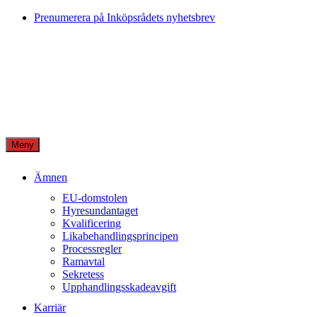
Skip
Prenumerera på Inköpsrådets nyhetsbrev
to
content
Meny
Ämnen
EU-domstolen
Hyresundantaget
Kvalificering
Likabehandlingsprincipen
Processregler
Ramavtal
Sekretess
Upphandlingsskadeavgift
Karriär