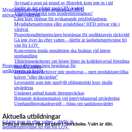
Avvisad e-post på grund av filstorlek kom inte in i tid
Varför är det viktigt med CPV-koder?
Myndighetsutövning eller avtalsfråga? HFD
Tilldelningsbeslut som insiderinformation?
prövar vite i vårdval
Låga krav öppnar för nyskapande prisförklaringar
Myndighetsutövning eller avtalsfråga? HFD prövar vite i
vårdval
Proportionalitetsprincipen begränsar för språkkravets räckvidd
Gå inte över ån efter vatten – därför är laglighetsprövning fel
väg för LOV
Koncernens totala omsättning ska beaktas vid intern
upphandling
Tilldelningskriterier om högre löner än kollektivavtal förenliga
Proportionalitetsprincipen begränsar för
med EU‑rätten
språkkravets räckvidd
Tekniska krav behöver inte motiveras – men produktspecifika
kräver ”eller likvärdigt”
Leverantör som inte uppfyllt obligatoriskt krav skulle
utvärderas
Utgånget anbud kunde återuppväckas
Bristande dokumentation vid intervjubaserad utvärdering
Upphandlingsskadeavgift – fråga om sanktionsvärdet
Aktuella utbildningar
Gå inte över ån efter vatten – därför är
Delta på distans eller på plats i Stockholm. Valet är ditt.
laglighetsprövning fel väg för LOV