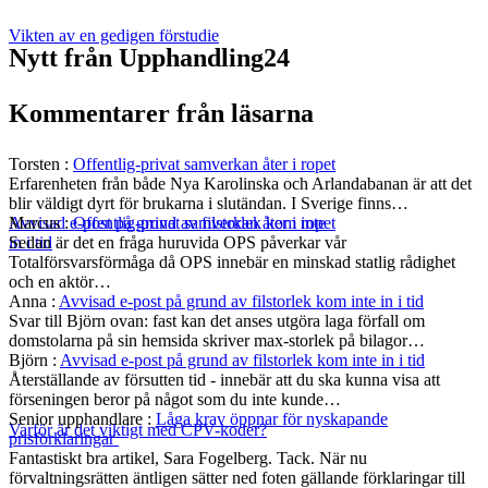
Vikten av en gedigen förstudie
Nytt från Upphandling24
Kommentarer från läsarna
Torsten
:
Offentlig-privat samverkan åter i ropet
Erfarenheten från både Nya Karolinska och Arlandabanan är att det
blir väldigt dyrt för brukarna i slutändan. I Sverige finns…
Marcus
:
Offentlig-privat samverkan åter i ropet
Avvisad e-post på grund av filstorlek kom inte
Sedan är det en fråga huruvida OPS påverkar vår
in i tid
Totalförsvarsförmåga då OPS innebär en minskad statlig rådighet
och en aktör…
Anna
:
Avvisad e-post på grund av filstorlek kom inte in i tid
Svar till Björn ovan: fast kan det anses utgöra laga förfall om
domstolarna på sin hemsida skriver max-storlek på bilagor…
Björn
:
Avvisad e-post på grund av filstorlek kom inte in i tid
Återställande av försutten tid - innebär att du ska kunna visa att
förseningen beror på något som du inte kunde…
Senior upphandlare
:
Låga krav öppnar för nyskapande
Varför är det viktigt med CPV-koder?
prisförklaringar
Fantastiskt bra artikel, Sara Fogelberg. Tack. När nu
förvaltningsrätten äntligen sätter ned foten gällande förklaringar till