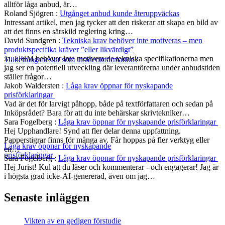
alltför låga anbud, är…
Roland Sjögren
:
Utgånget anbud kunde återuppväckas
Intressant artikel, men jag tycker att den riskerar att skapa en bild av
att det finns en särskild reglering kring…
David Sundgren
:
Tekniska krav behöver inte motiveras – men
produktspecifika kräver ”eller likvärdigt”
Ja, UHM behöver inte motivera de tekniska specifikationerna men
Tilldelningsbeslut som insiderinformation?
jag ser en potentiell utveckling där leverantörerna under anbudstiden
ställer frågor…
Jakob Waldersten
:
Låga krav öppnar för nyskapande
prisförklaringar
Vad är det för larvigt påhopp, både på textförfattaren och sedan på
Inköpsrådet? Bara för att du inte behärskar skrivtekniker…
Sara Fogelberg
:
Låga krav öppnar för nyskapande prisförklaringar
Hej Upphandlare! Synd att fler delar denna uppfattning.
Papperstigrar finns för många av. Får hoppas på fler verktyg eller
Låga krav öppnar för nyskapande
en…
prisförklaringar
Sara Fogelberg
:
Låga krav öppnar för nyskapande prisförklaringar
Hej Jurist! Kul att du läser och kommenterar - och engagerar! Jag är
i högsta grad icke-AI-genererad, även om jag…
Senaste inläggen
Vikten av en gedigen förstudie