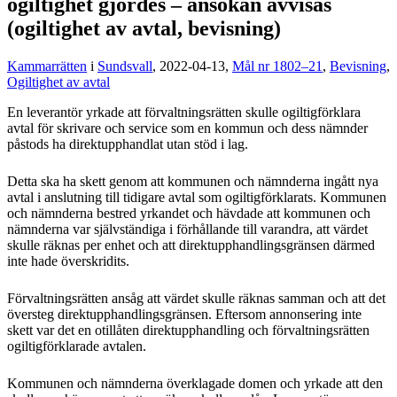
ogiltighet gjordes – ansökan avvisas
(ogiltighet av avtal, bevisning)
Kammarrätten
i
Sundsvall
, 2022-04-13,
Mål nr 1802–21
,
Bevisning
,
Ogiltighet av avtal
En leverantör yrkade att förvaltningsrätten skulle ogiltigförklara
avtal för skrivare och service som en kommun och dess nämnder
påstods ha direktupphandlat utan stöd i lag.
Detta ska ha skett genom att kommunen och nämnderna ingått nya
avtal i anslutning till tidigare avtal som ogiltigförklarats. Kommunen
och nämnderna bestred yrkandet och hävdade att kommunen och
nämnderna var självständiga i förhållande till varandra, att värdet
skulle räknas per enhet och att direktupphandlingsgränsen därmed
inte hade överskridits.
Förvaltningsrätten ansåg att värdet skulle räknas samman och att det
översteg direktupphandlingsgränsen. Eftersom annonsering inte
skett var det en otillåten direktupphandling och förvaltningsrätten
ogiltigförklarade avtalen.
Kommunen och nämnderna överklagade domen och yrkade att den