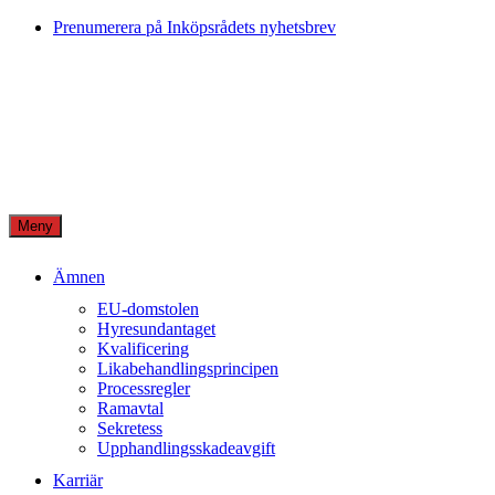
Skip
Prenumerera på Inköpsrådets nyhetsbrev
to
content
Meny
Ämnen
EU-domstolen
Hyresundantaget
Kvalificering
Likabehandlingsprincipen
Processregler
Ramavtal
Sekretess
Upphandlingsskadeavgift
Karriär