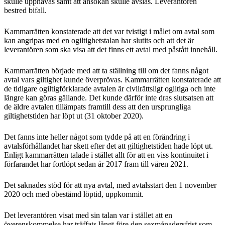
skulle upphävas samt att ansökan skulle avslås. Leverantören
bestred bifall.
Kammarrätten konstaterade att det var tvistigt i målet om avtal som
kan angripas med en ogiltighetstalan har slutits och att det är
leverantören som ska visa att det finns ett avtal med påstått innehåll.
Kammarrätten började med att ta ställning till om det fanns något
avtal vars giltighet kunde överprövas. Kammarrätten konstaterade att
de tidigare ogiltigförklarade avtalen är civilrättsligt ogiltiga och inte
längre kan göras gällande. Det kunde därför inte dras slutsatsen att
de äldre avtalen tillämpats framtill dess att den ursprungliga
giltighetstiden har löpt ut (31 oktober 2020).
Det fanns inte heller något som tydde på att en förändring i
avtalsförhållandet har skett efter det att giltighetstiden hade löpt ut.
Enligt kammarrätten talade i stället allt för att en viss kontinuitet i
förfarandet har fortlöpt sedan år 2017 fram till våren 2021.
Det saknades stöd för att nya avtal, med avtalsstart den 1 november
2020 och med obestämd löptid, uppkommit.
Det leverantören visat med sin talan var i stället att en
överenskommelse har träffats långt före den sexmånadersfrist som