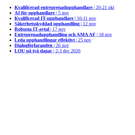
Kvalificerad entreprenad­upphandlare
| 20-21 okt
AI för upphandlare
| 5 nov
Kvalificerad IT-upphandlare
| 10-11 nov
Säkerhetsskyddad upphandling
| 12 nov
Robusta IT-avtal
| 17 nov
Entreprenadupphandling och AMA AF
| 18 nov
Leda upphandlingar effektivt
| 25 nov
Dialogförfaranden
| 26 nov
LOU på två dagar
| 2-3 dec 2026