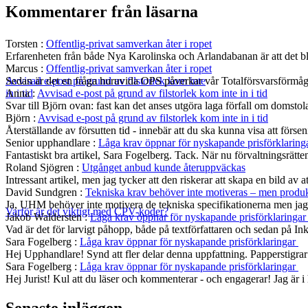
Kommentarer från läsarna
Torsten
:
Offentlig-privat samverkan åter i ropet
Erfarenheten från både Nya Karolinska och Arlandabanan är att det bli
Marcus
:
Offentlig-privat samverkan åter i ropet
Sedan är det en fråga huruvida OPS påverkar vår Totalförsvarsförmå
Avvisad e-post på grund av filstorlek kom inte
Anna
:
Avvisad e-post på grund av filstorlek kom inte in i tid
in i tid
Svar till Björn ovan: fast kan det anses utgöra laga förfall om domst
Björn
:
Avvisad e-post på grund av filstorlek kom inte in i tid
Återställande av försutten tid - innebär att du ska kunna visa att fö
Senior upphandlare
:
Låga krav öppnar för nyskapande prisförklaring
Fantastiskt bra artikel, Sara Fogelberg. Tack. När nu förvaltningsrätten
Roland Sjögren
:
Utgånget anbud kunde återuppväckas
Intressant artikel, men jag tycker att den riskerar att skapa en bild av 
David Sundgren
:
Tekniska krav behöver inte motiveras – men produkt
Ja, UHM behöver inte motivera de tekniska specifikationerna men jag s
Varför är det viktigt med CPV-koder?
Jakob Waldersten
:
Låga krav öppnar för nyskapande prisförklaringa
Vad är det för larvigt påhopp, både på textförfattaren och sedan på In
Sara Fogelberg
:
Låga krav öppnar för nyskapande prisförklaringar
Hej Upphandlare! Synd att fler delar denna uppfattning. Papperstigrar
Sara Fogelberg
:
Låga krav öppnar för nyskapande prisförklaringar
Hej Jurist! Kul att du läser och kommenterar - och engagerar! Jag är
Senaste inläggen