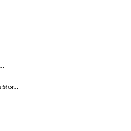
är…
er frågor…