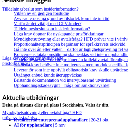
Tilldelningsbeslut som insiderinformation?
Vikten av en gedigen förstudie
Avvisad e-post på grund av filstorlek kom inte in i tid
Varför är det viktigt med CPV-koder?
Tilldelningsbeslut som insiderinformation?
Låga krav öppnar för nyskapande prisförklaringar
Myndighetsutövning eller avtalsfråga? HFD prövar vite i vårdv
Proportionalitetsprincipen begränsar för språkkravets räckvidd
Gå inte över ån efter vatten – därför är laglighetsprövning fel
Koncernens totala omsättning ska beaktas vid intern upphandli
Låga krav öppnar för nyskapande
Tilldelningskriterier om högre löner än kollektivavtal förenlig
prisförklaringar
Tekniska krav behöver inte motiveras – men produktspecifika kr
Leverantör som inte uppfyllt obligatoriskt krav skulle utvärdera
Utgånget anbud kunde återuppväckas
Bristande dokumentation vid intervjubaserad utvärdering
Upphandlingsskadeavgift – fråga om sanktionsvärdet
Aktuella utbildningar
Delta på distans eller på plats i Stockholm. Valet är ditt.
Myndighetsutövning eller avtalsfråga? HFD
prövar vite i vårdval
Kvalificerad entreprenad­upphandlare
| 20-21 okt
AI för upphandlare
| 5 nov