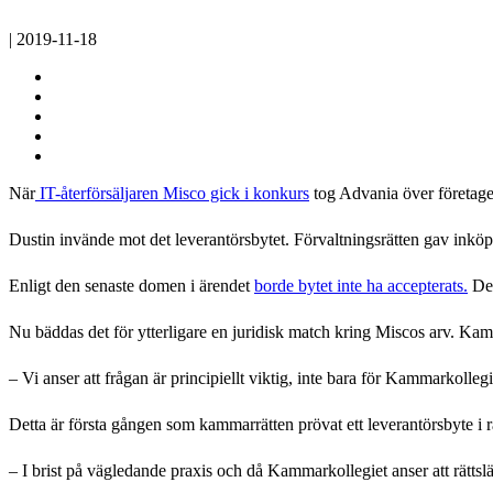
| 2019-11-18
När
IT-återförsäljaren Misco gick i konkurs
tog Advania över företaget
Dustin invände mot det leverantörsbytet. Förvaltningsrätten gav inköp
Enligt den senaste domen i ärendet
borde bytet inte ha accepterats.
Det
Nu bäddas det för ytterligare en juridisk match kring Miscos arv. Kamm
– Vi anser att frågan är principiellt viktig, inte bara för Kammarkoll
Detta är första gången som kammarrätten prövat ett leverantörsbyte i r
– I brist på vägledande praxis och då Kammarkollegiet anser att rättslä