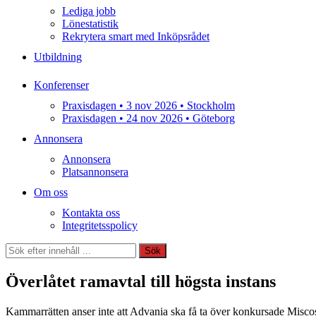
Lediga jobb
Lönestatistik
Rekrytera smart med Inköpsrådet
Utbildning
Konferenser
Praxisdagen • 3 nov 2026 • Stockholm
Praxisdagen • 24 nov 2026 • Göteborg
Annonsera
Annonsera
Platsannonsera
Om oss
Kontakta oss
Integritetsspolicy
Sök
Sök
Överlåtet ramavtal till högsta instans
Kammarrätten anser inte att Advania ska få ta över konkursade Miscos st