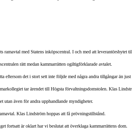
s ramavtal med Statens inköpscentral. I och med att leverantörsbytet til
scentralen rätt medan kammarrätten ogiltigförklarade avtalet.
ta eftersom det i stort sett inte följde med några andra tillgångar än ju
arkollegiet tar ärendet till Högsta förvaltningsdomstolen. Klas Lindstr
egiet utan även för andra upphandlande myndigheter.
amavtal. Klas Lindström hoppas att få prövningstillstånd.
get fortsatt är oklart har vi beslutat att överklaga kammarrättens dom.