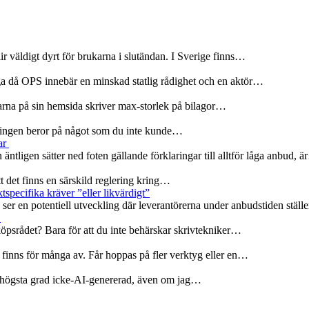
r väldigt dyrt för brukarna i slutändan. I Sverige finns…
ga då OPS innebär en minskad statlig rådighet och en aktör…
olarna på sin hemsida skriver max-storlek på bilagor…
rseningen beror på något som du inte kunde…
ar
 äntligen sätter ned foten gällande förklaringar till alltför låga anbud, 
att det finns en särskild reglering kring…
specifika kräver ”eller likvärdigt”
er en potentiell utveckling där leverantörerna under anbudstiden ställ
r
köpsrådet? Bara för att du inte behärskar skrivtekniker…
 finns för många av. Får hoppas på fler verktyg eller en…
 i högsta grad icke-AI-genererad, även om jag…