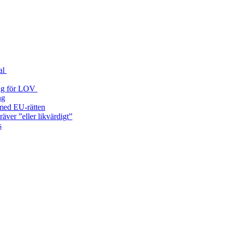
al
 väg för LOV
ng
a med EU‑rätten
äver ”eller likvärdigt”
s