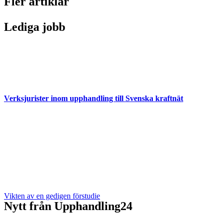
Fler artiklar
Lediga jobb
Verksjurister inom upphandling till Svenska kraftnät
Vikten av en gedigen förstudie
Nytt från Upphandling24