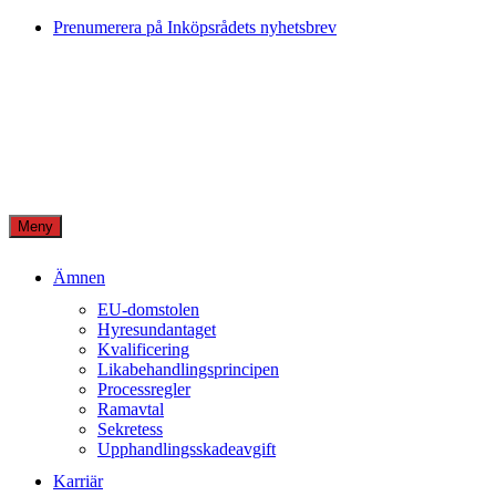
Skip
Prenumerera på Inköpsrådets nyhetsbrev
to
content
Meny
Ämnen
EU-domstolen
Hyresundantaget
Kvalificering
Likabehandlingsprincipen
Processregler
Ramavtal
Sekretess
Upphandlingsskadeavgift
Karriär