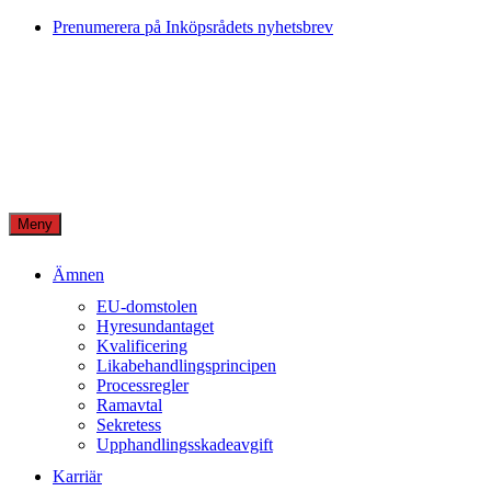
Skip
Prenumerera på Inköpsrådets nyhetsbrev
to
content
Meny
Ämnen
EU-domstolen
Hyresundantaget
Kvalificering
Likabehandlingsprincipen
Processregler
Ramavtal
Sekretess
Upphandlingsskadeavgift
Karriär