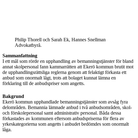
Philip Thorell och Sarah Ek, Hannes Snellman
Advokatbyrå.
Sammanfattning
I ett mål som rörde en upphandling av bemanningstjänster för bland
annat skolpersonal fann kammarrätten att Ekerö kommun brutit mot
de upphandlingsrättsliga reglerna genom att felaktigt förkasta ett
anbud som onormalt lågt, trots att bolaget kunnat lämna en
förklaring till de anbudspriser som angetts.
Bakgrund
Ekerö kommun upphandlade bemanningstjänster som avsåg fyra
delområden. Bemannia lämnade anbud i två anbudsområden, skol-
och förskolepersonal samt administrativ personal. Båda dessa
förkastades av kommunen eftersom anbudspriserna för flera av
yrkeskategorierna som angetts i anbudet bedömdes som onormalt
låga.