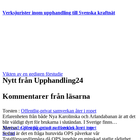
Verksjurister inom upphandling till Svenska kraftnät
Vikten av en gedigen förstudie
Nytt från Upphandling24
Kommentarer från läsarna
Torsten
:
Offentlig-privat samverkan åter i ropet
Erfarenheten från både Nya Karolinska och Arlandabanan är att det
blir väldigt dyrt för brukarna i slutändan. I Sverige finns…
Marcus
:
Offentlig-privat samverkan åter i ropet
Avvisad e-post på grund av filstorlek kom inte
Sedan är det en fråga huruvida OPS påverkar vår
in i tid
Totalförsvarsförmåga då OPS innebär en minskad statlig rådighet