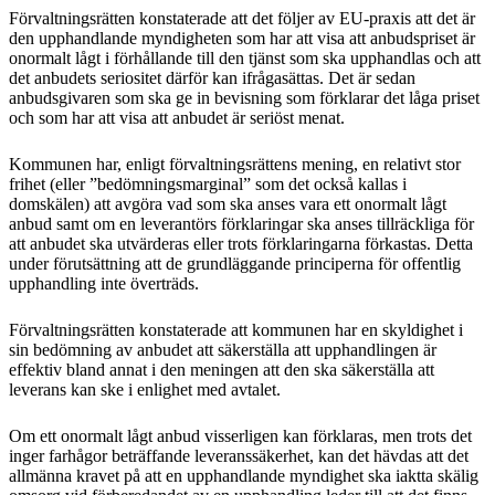
Förvaltningsrätten konstaterade att det följer av EU-praxis att det är
den upphandlande myndigheten som har att visa att anbudspriset är
onormalt lågt i förhållande till den tjänst som ska upphandlas och att
det anbudets seriositet därför kan ifrågasättas. Det är sedan
anbudsgivaren som ska ge in bevisning som förklarar det låga priset
och som har att visa att anbudet är seriöst menat.
Kommunen har, enligt förvaltningsrättens mening, en relativt stor
frihet (eller ”bedömningsmarginal” som det också kallas i
domskälen) att avgöra vad som ska anses vara ett onormalt lågt
anbud samt om en leverantörs förklaringar ska anses tillräckliga för
att anbudet ska utvärderas eller trots förklaringarna förkastas. Detta
under förutsättning att de grundläggande principerna för offentlig
upphandling inte överträds.
Förvaltningsrätten konstaterade att kommunen har en skyldighet i
sin bedömning av anbudet att säkerställa att upphandlingen är
effektiv bland annat i den meningen att den ska säkerställa att
leverans kan ske i enlighet med avtalet.
Om ett onormalt lågt anbud visserligen kan förklaras, men trots det
inger farhågor beträffande leveranssäkerhet, kan det hävdas att det
allmänna kravet på att en upphandlande myndighet ska iaktta skälig