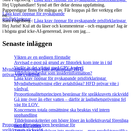
Hej Upphandlare! Synd att fler delar denna uppfattning.
Papperstigrar finns för många av. Får hoppas på fler verktyg eller
Låga krav öppnar för nyskapande
en…
prisförklaringar
Sara Fogelberg
:
Låga krav öppnar för nyskapande prisförklaringar
Hej Jurist! Kul att du läser och kommenterar - och engagerar! Jag är
i högsta grad icke-AI-genererad, även om jag…
Senaste inläggen
Vikten av en gedigen förstudie
Avvisad e-post på grund av filstorlek kom inte in i tid
Varför är det viktigt med CPV-koder?
Myndighetsutövning eller avtalsfråga? HFD
Tilldelningsbeslut som insiderinformation?
prövar vite i vårdval
Låga krav öppnar för nyskapande prisförklaringar
Myndighetsutövning eller avtalsfråga? HFD prövar vite i
vårdval
Proportionalitetsprincipen begränsar för språkkravets räckvidd
Gå inte över ån efter vatten – därför är laglighetsprövning fel
väg för LOV
Koncernens totala omsättning ska beaktas vid intern
upphandling
Tilldelningskriterier om högre löner än kollektivavtal förenliga
Proportionalitetsprincipen begränsar för
med EU‑rätten
språkkravets räckvidd
Tekniska krav behöver inte motiveras – men produktspecifika