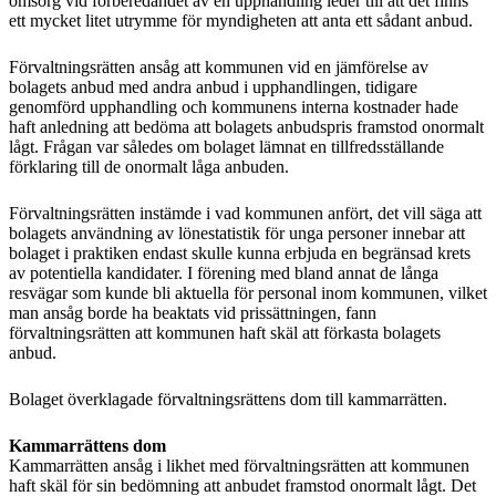
omsorg vid förberedandet av en upphandling leder till att det finns
ett mycket litet utrymme för myndigheten att anta ett sådant anbud.
Förvaltningsrätten ansåg att kommunen vid en jämförelse av
bolagets anbud med andra anbud i upphandlingen, tidigare
genomförd upphandling och kommunens interna kostnader hade
haft anledning att bedöma att bolagets anbudspris framstod onormalt
lågt. Frågan var således om bolaget lämnat en tillfredsställande
förklaring till de onormalt låga anbuden.
Förvaltningsrätten instämde i vad kommunen anfört, det vill säga att
bolagets användning av lönestatistik för unga personer innebar att
bolaget i praktiken endast skulle kunna erbjuda en begränsad krets
av potentiella kandidater. I förening med bland annat de långa
resvägar som kunde bli aktuella för personal inom kommunen, vilket
man ansåg borde ha beaktats vid prissättningen, fann
förvaltningsrätten att kommunen haft skäl att förkasta bolagets
anbud.
Bolaget överklagade förvaltningsrättens dom till kammarrätten.
Kammarrättens dom
Kammarrätten ansåg i likhet med förvaltningsrätten att kommunen
haft skäl för sin bedömning att anbudet framstod onormalt lågt. Det