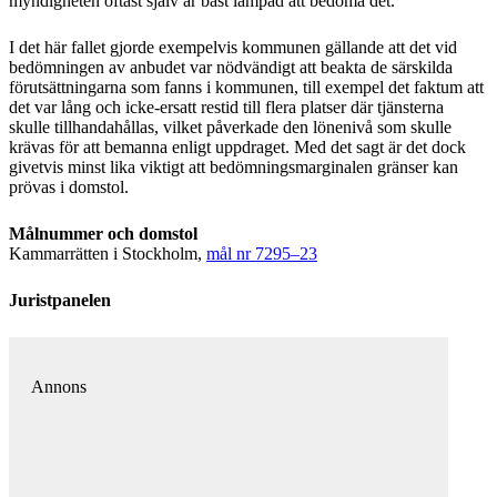
myndigheten oftast själv är bäst lämpad att bedöma det.
I det här fallet gjorde exempelvis kommunen gällande att det vid
bedömningen av anbudet var nödvändigt att beakta de särskilda
förutsättningarna som fanns i kommunen, till exempel det faktum att
det var lång och icke-ersatt restid till flera platser där tjänsterna
skulle tillhandahållas, vilket påverkade den lönenivå som skulle
krävas för att bemanna enligt uppdraget. Med det sagt är det dock
givetvis minst lika viktigt att bedömningsmarginalen gränser kan
prövas i domstol.
Målnummer och domstol
Kammarrätten i Stockholm,
mål nr 7295–23
Juristpanelen
Annons