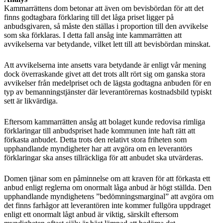
Kammarrättens dom betonar att även om bevisbördan för att det
finns godtagbara förklaring till det låga priset ligger på
anbudsgivaren, så måste den ställas i proportion till den avvikelse
som ska förklaras. I detta fall ansåg inte kammarrätten att
avvikelserna var betydande, vilket lett till att bevisbördan minskat.
Att avvikelserna inte ansetts vara betydande är enligt vår mening
dock överraskande givet att det trots allt rört sig om ganska stora
avvikelser från medelpriset och de lägsta godtagna anbuden för en
typ av bemanningstjänster där leverantörernas kostnadsbild typiskt
sett är likvärdiga.
Eftersom kammarrätten ansåg att bolaget kunde redovisa rimliga
förklaringar till anbudspriset hade kommunen inte haft rätt att
förkasta anbudet. Detta trots den relativt stora friheten som
upphandlande myndigheter har att avgöra om en leverantörs
förklaringar ska anses tillräckliga för att anbudet ska utvärderas.
Domen tjänar som en påminnelse om att kraven för att förkasta ett
anbud enligt reglerna om onormalt låga anbud är högt ställda. Den
upphandlande myndighetens ”bedömningsmarginal” att avgöra om
det finns farhågor att leverantören inte kommer fullgöra uppdraget
enligt ett onormalt lågt anbud är viktig, särskilt eftersom