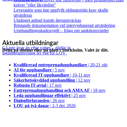
kräver ”eller likvärdigt”
Leverantör som inte uppfyllt obligatoriskt krav skulle
utvärderas
Utgånget anbud kunde återuppväckas
Bristande dokumentation vid intervjubaserad utvärdering
Upphandlingsskadeavgift – fråga om sanktionsvärdet
Aktuella utbildningar
Gå inte över ån efter vatten – därför är
Delta på distans eller på plats i Stockholm. Valet är ditt.
laglighetsprövning fel väg för LOV
Kvalificerad entreprenad­upphandlare
| 20-21 okt
AI för upphandlare
| 5 nov
Kvalificerad IT-upphandlare
| 10-11 nov
Säkerhetsskyddad upphandling
| 12 nov
Robusta IT-avtal
| 17 nov
Entreprenadupphandling och AMA AF
| 18 nov
Leda upphandlingar effektivt
| 25 nov
Dialogförfaranden
| 26 nov
LOU på två dagar
| 2-3 dec 2026