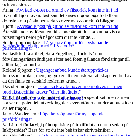
och en aktör…
Anna
:
Avvisad e-post på grund av filstorlek kom inte in i tid
Svar till Björn ovan: fast kan det anses utgöra laga förfall om
domstolarna på sin hemsida skriver max-storlek på bilagor…
Björn
:
Avvisad e-post på grund av filstorlek kom inte in i tid
Återställande av försutten tid - innebär att du ska kunna visa att
förseningen beror på något som du inte kunde…
Senior upphandlare
:
Låga krav öppnar för nyskapande
Varför är det viktigt med CPV-koder?
prisförklaringar
Fantastiskt bra artikel, Sara Fogelberg. Tack. När nu
förvaltningsrätten äntligen sätter ned foten gällande förklaringar till
alltför låga anbud, är…
Roland Sjögren
:
Utgånget anbud kunde återuppväckas
Intressant artikel, men jag tycker att den riskerar att skapa en bild av
att det finns en särskild reglering kring…
David Sundgren
:
Tekniska krav behöver inte motiveras – men
produktspecifika kräver ”eller likvärdigt”
Ja, UHM behöver inte motivera de tekniska specifikationerna men
Tilldelningsbeslut som insiderinformation?
jag ser en potentiell utveckling där leverantörerna under anbudstiden
ställer frågor…
Jakob Waldersten
:
Låga krav öppnar för nyskapande
prisförklaringar
Vad är det för larvigt påhopp, både på textförfattaren och sedan på
Inköpsrådet? Bara för att du inte behärskar skrivtekniker…
Sara Fogelberg
:
Låga krav öppnar för nyskapande prisförklaringar