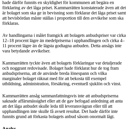
hade därför funnits en skyldighet för kommunen att begära en
förklaring av det låga priset. Kammarrätten konstaterade även att det
är bolaget som ska ge in bevisning som förklarar det låga priset samt
att bevisbördan måste ställas i proportion till den avvikelse som ska
förklaras.
Av handlingarna i målet framgick att bolagets anbudspriser var cirka
12–18 procent lägre än medelpriserna i upphandlingen och cirka 4–
11 procent lägre än de lägsta godtagna anbuden. Detta ansågs inte
vara betydande avvikelser.
Kammarrätten tyckte även att bolagets förklaringar var detaljerade
och noggrant redovisade. Bolaget hade förklarat hur de tog fram
anbudspriserna, att de använde breda lönespann och vilka
marginaler bolaget räknat med för att bekosta till exempel
utbildning, administration, försäkring, eventuell sjuklön och vinst.
Kammarrätten ansåg sammanfattningsvis inte att anbudspriserna
saknade affärsmässighet eller att de gav befogad anledning att anta
att det låga anbudet skulle leda till leveransvägran eller till att
upphandlingen inte skulle få avsett resultat. Det hade därför inte
funnits grund att förkasta bolagets anbud såsom onormalt lågt.
Analys