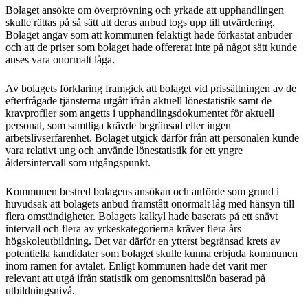
Bolaget ansökte om överprövning och yrkade att upphandlingen
skulle rättas på så sätt att deras anbud togs upp till utvärdering.
Bolaget angav som att kommunen felaktigt hade förkastat anbuder
och att de priser som bolaget hade offererat inte på något sätt kunde
anses vara onormalt låga.
Av bolagets förklaring framgick att bolaget vid prissättningen av de
efterfrågade tjänsterna utgått ifrån aktuell lönestatistik samt de
kravprofiler som angetts i upphandlingsdokumentet för aktuell
personal, som samtliga krävde begränsad eller ingen
arbetslivserfarenhet. Bolaget utgick därför från att personalen kunde
vara relativt ung och använde lönestatistik för ett yngre
åldersintervall som utgångspunkt.
Kommunen bestred bolagens ansökan och anförde som grund i
huvudsak att bolagets anbud framstått onormalt låg med hänsyn till
flera omständigheter. Bolagets kalkyl hade baserats på ett snävt
intervall och flera av yrkeskategorierna kräver flera års
högskoleutbildning. Det var därför en ytterst begränsad krets av
potentiella kandidater som bolaget skulle kunna erbjuda kommunen
inom ramen för avtalet. Enligt kommunen hade det varit mer
relevant att utgå ifrån statistik om genomsnittslön baserad på
utbildningsnivå.