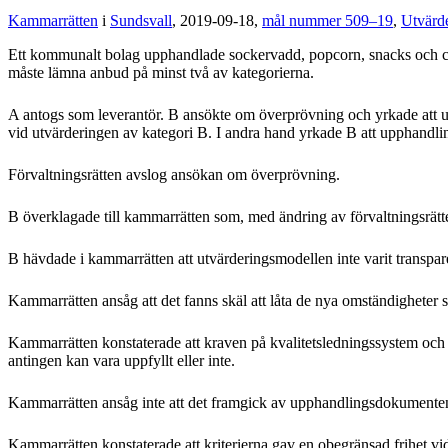
Kammarrätten
i
Sundsvall
, 2019-09-18,
mål nummer 509–19
,
Utvärd
Ett kommunalt bolag upphandlade sockervadd, popcorn, snacks och chur
måste lämna anbud på minst två av kategorierna.
A antogs som leverantör. B ansökte om överprövning och yrkade att upp
vid utvärderingen av kategori B. I andra hand yrkade B att upphandli
Förvaltningsrätten avslog ansökan om överprövning.
B överklagade till kammarrätten som, med ändring av förvaltningsrätt
B hävdade i kammarrätten att utvärderingsmodellen inte varit transparen
Kammarrätten ansåg att det fanns skäl att låta de nya omständigheter 
Kammarrätten konstaterade att kraven på kvalitetsledningssystem och mi
antingen kan vara uppfyllt eller inte.
Kammarrätten ansåg inte att det framgick av upphandlingsdokumenten a
Kammarrätten konstaterade att kriterierna gav en obegränsad frihet vid