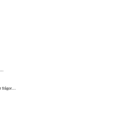
är…
er frågor…