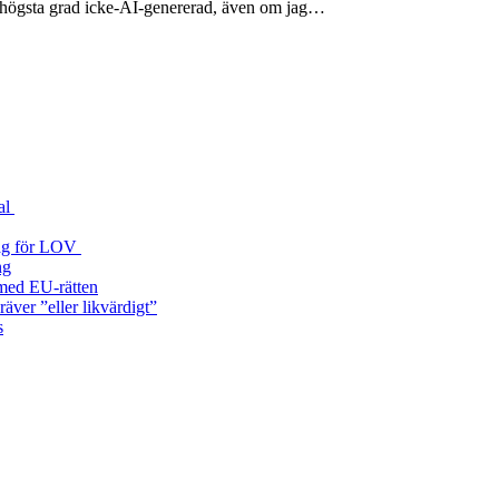
 i högsta grad icke-AI-genererad, även om jag…
al
 väg för LOV
ng
a med EU‑rätten
äver ”eller likvärdigt”
s