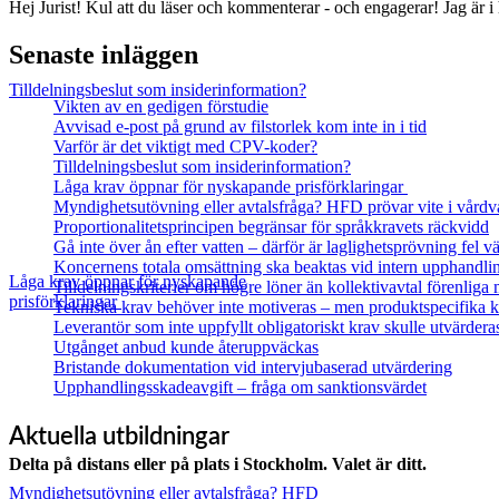
Hej Jurist! Kul att du läser och kommenterar - och engagerar! Jag är
Senaste inläggen
Tilldelningsbeslut som insiderinformation?
Vikten av en gedigen förstudie
Avvisad e-post på grund av filstorlek kom inte in i tid
Varför är det viktigt med CPV-koder?
Tilldelningsbeslut som insiderinformation?
Låga krav öppnar för nyskapande prisförklaringar
Myndighetsutövning eller avtalsfråga? HFD prövar vite i vårdv
Proportionalitetsprincipen begränsar för språkkravets räckvidd
Gå inte över ån efter vatten – därför är laglighetsprövning fel
Koncernens totala omsättning ska beaktas vid intern upphandli
Låga krav öppnar för nyskapande
Tilldelningskriterier om högre löner än kollektivavtal förenlig
prisförklaringar
Tekniska krav behöver inte motiveras – men produktspecifika kr
Leverantör som inte uppfyllt obligatoriskt krav skulle utvärdera
Utgånget anbud kunde återuppväckas
Bristande dokumentation vid intervjubaserad utvärdering
Upphandlingsskadeavgift – fråga om sanktionsvärdet
Aktuella utbildningar
Delta på distans eller på plats i Stockholm. Valet är ditt.
Myndighetsutövning eller avtalsfråga? HFD