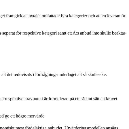
framgick att avtalet omfattade fyra kategorier och att en leverantör
eparat för respektive kategori samt att A:s anbud inte skulle beaktas
tt det redovisats i förfrågningsunderlaget att så skulle ske.
t respektive kravpunkt är formulerad på ett sådant sätt att kravet
ed ge ett högre mervärde.
 ekonomiskt mest fördelaktiga anbudet. Utvärderingsmodellen ansågs