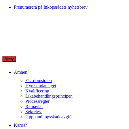
Skip
Prenumerera på Inköpsrådets nyhetsbrev
to
content
Meny
Ämnen
EU-domstolen
Hyresundantaget
Kvalificering
Likabehandlingsprincipen
Processregler
Ramavtal
Sekretess
Upphandlingsskadeavgift
Karriär