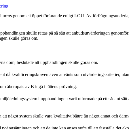
ering
ros genom ett öppet förfarande enligt LOU. Av förfrågningsunderlaget 
handlingen skulle rättas på så sätt att anbudsutvärderingen genomförs s
ngen skulle göras om.
ens dom, beslutade att upphandlingen skulle göras om.
t då kvalificeringskraven även använts som utvärderingskriterier, utan a
som åberopats av B ingå i rättens prövning.
ljöledningssystem i upphandlingen varit utformade på ett sådant sätt at
tt något system skulle vara kvalitativt bättre än något annat och därm
 poängsättningen och att de inte kan anses syfta till att fastställa det