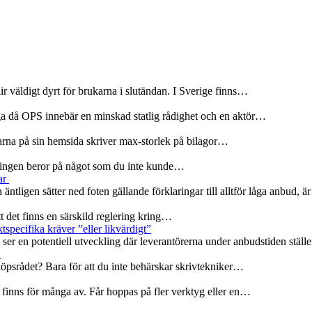
r väldigt dyrt för brukarna i slutändan. I Sverige finns…
ga då OPS innebär en minskad statlig rådighet och en aktör…
olarna på sin hemsida skriver max-storlek på bilagor…
rseningen beror på något som du inte kunde…
ar
 äntligen sätter ned foten gällande förklaringar till alltför låga anbud, 
att det finns en särskild reglering kring…
specifika kräver ”eller likvärdigt”
er en potentiell utveckling där leverantörerna under anbudstiden ställ
r
köpsrådet? Bara för att du inte behärskar skrivtekniker…
 finns för många av. Får hoppas på fler verktyg eller en…