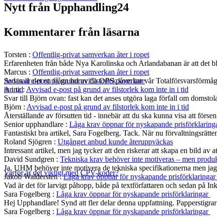
Nytt från Upphandling24
Kommentarer från läsarna
Torsten
:
Offentlig-privat samverkan åter i ropet
Erfarenheten från både Nya Karolinska och Arlandabanan är att det bli
Marcus
:
Offentlig-privat samverkan åter i ropet
Sedan är det en fråga huruvida OPS påverkar vår Totalförsvarsförmå
Avvisad e-post på grund av filstorlek kom inte
Anna
:
Avvisad e-post på grund av filstorlek kom inte in i tid
in i tid
Svar till Björn ovan: fast kan det anses utgöra laga förfall om domst
Björn
:
Avvisad e-post på grund av filstorlek kom inte in i tid
Återställande av försutten tid - innebär att du ska kunna visa att fö
Senior upphandlare
:
Låga krav öppnar för nyskapande prisförklaring
Fantastiskt bra artikel, Sara Fogelberg. Tack. När nu förvaltningsrätten
Roland Sjögren
:
Utgånget anbud kunde återuppväckas
Intressant artikel, men jag tycker att den riskerar att skapa en bild av 
David Sundgren
:
Tekniska krav behöver inte motiveras – men produkt
Ja, UHM behöver inte motivera de tekniska specifikationerna men jag s
Varför är det viktigt med CPV-koder?
Jakob Waldersten
:
Låga krav öppnar för nyskapande prisförklaringa
Vad är det för larvigt påhopp, både på textförfattaren och sedan på In
Sara Fogelberg
:
Låga krav öppnar för nyskapande prisförklaringar
Hej Upphandlare! Synd att fler delar denna uppfattning. Papperstigrar
Sara Fogelberg
:
Låga krav öppnar för nyskapande prisförklaringar