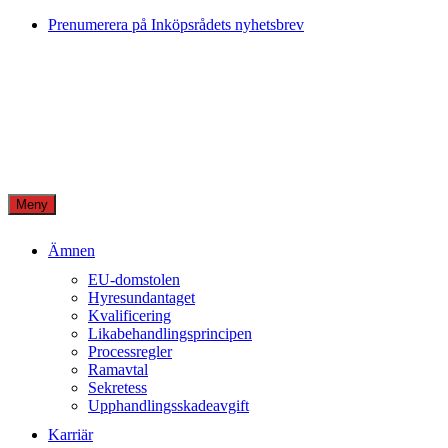
Skip
Prenumerera på Inköpsrådets nyhetsbrev
to
content
Meny
Ämnen
EU-domstolen
Hyresundantaget
Kvalificering
Likabehandlingsprincipen
Processregler
Ramavtal
Sekretess
Upphandlingsskadeavgift
Karriär