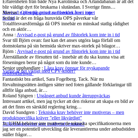
Erfarenheten från både Nya Karolinska och Arlandabanan är att det
blir väldigt dyrt för brukarna i slutändan. I Sverige finns…
Marcus
:
Offentlig-privat samverkan åter i ropet
Avvisad e-post på grund av filstorlek kom inte
Sedan är det en fråga huruvida OPS påverkar vår
in i tid
Totalförsvarsförmåga då OPS innebär en minskad statlig rådighet
och en aktör…
Anna
:
Avvisad e-post på grund av filstorlek kom inte in i tid
Svar till Björn ovan: fast kan det anses utgöra laga förfall om
domstolarna på sin hemsida skriver max-storlek på bilagor…
Björn
:
Avvisad e-post på grund av filstorlek kom inte in i tid
Återställande av försutten tid - innebär att du ska kunna visa att
förseningen beror på något som du inte kunde…
Senior upphandlare
:
Låga krav öppnar för nyskapande
Varför är det viktigt med CPV-koder?
prisförklaringar
Fantastiskt bra artikel, Sara Fogelberg. Tack. När nu
förvaltningsrätten äntligen sätter ned foten gällande förklaringar till
alltför låga anbud, är…
Roland Sjögren
:
Utgånget anbud kunde återuppväckas
Intressant artikel, men jag tycker att den riskerar att skapa en bild av
att det finns en särskild reglering kring…
David Sundgren
:
Tekniska krav behöver inte motiveras – men
produktspecifika kräver ”eller likvärdigt”
Ja, UHM behöver inte motivera de tekniska specifikationerna men
Tilldelningsbeslut som insiderinformation?
jag ser en potentiell utveckling där leverantörerna under anbudstiden
ställer frågor…