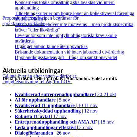
Koncernens totala omsättning ska beaktas vid intern
upphandling
Tilldelningskriterier om högre löner än kollektivavtal förenliga
Proportionalitetsprincipen begränsar för
med EU‑rätten
språkkravets räckvidd
Tekniska krav behöver inte motiveras – men produktspecifika
kräver ”eller likvärdigt”
Leverantör som inte uppfyllt obligatoriskt krav skulle
utvärderas
Utgånget anbud kunde återuppväckas
Bristande dokumentation vid intervjubaserad utvärdering
Upphandlingsskadeavgift – fråga om sanktionsvärdet
Aktuella utbildningar
Gå inte över ån efter vatten – därför är
Delta på distans eller på plats i Stockholm. Valet är ditt.
laglighetsprövning fel väg för LOV
Kvalificerad entreprenad­upphandlare
| 20-21 okt
AI för upphandlare
| 5 nov
Kvalificerad IT-upphandlare
| 10-11 nov
Säkerhetsskyddad upphandling
| 12 nov
Robusta IT-avtal
| 17 nov
Entreprenadupphandling och AMA AF
| 18 nov
Leda upphandlingar effektivt
| 25 nov
Dialogförfaranden
| 26 nov