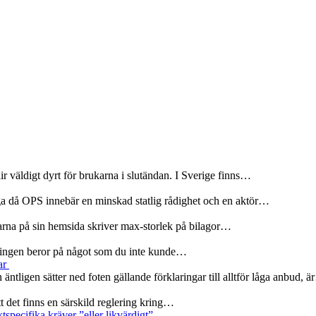
r väldigt dyrt för brukarna i slutändan. I Sverige finns…
ga då OPS innebär en minskad statlig rådighet och en aktör…
olarna på sin hemsida skriver max-storlek på bilagor…
rseningen beror på något som du inte kunde…
ar
 äntligen sätter ned foten gällande förklaringar till alltför låga anbud, 
att det finns en särskild reglering kring…
specifika kräver ”eller likvärdigt”