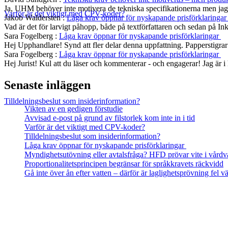
Ja, UHM behöver inte motivera de tekniska specifikationerna men jag s
Varför är det viktigt med CPV-koder?
Jakob Waldersten
:
Låga krav öppnar för nyskapande prisförklaringa
Vad är det för larvigt påhopp, både på textförfattaren och sedan på In
Sara Fogelberg
:
Låga krav öppnar för nyskapande prisförklaringar
Hej Upphandlare! Synd att fler delar denna uppfattning. Papperstigrar
Sara Fogelberg
:
Låga krav öppnar för nyskapande prisförklaringar
Hej Jurist! Kul att du läser och kommenterar - och engagerar! Jag är
Senaste inläggen
Tilldelningsbeslut som insiderinformation?
Vikten av en gedigen förstudie
Avvisad e-post på grund av filstorlek kom inte in i tid
Varför är det viktigt med CPV-koder?
Tilldelningsbeslut som insiderinformation?
Låga krav öppnar för nyskapande prisförklaringar
Myndighetsutövning eller avtalsfråga? HFD prövar vite i vårdv
Proportionalitetsprincipen begränsar för språkkravets räckvidd
Gå inte över ån efter vatten – därför är laglighetsprövning fel
Koncernens totala omsättning ska beaktas vid intern upphandli
Låga krav öppnar för nyskapande
Tilldelningskriterier om högre löner än kollektivavtal förenlig
prisförklaringar
Tekniska krav behöver inte motiveras – men produktspecifika kr
Leverantör som inte uppfyllt obligatoriskt krav skulle utvärdera
Utgånget anbud kunde återuppväckas
Bristande dokumentation vid intervjubaserad utvärdering