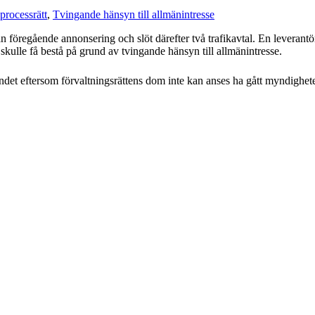
processrätt
,
Tvingande hänsyn till allmänintresse
öregående annonsering och slöt därefter två trafikavtal. En leverantör
a skulle få bestå på grund av tvingande hänsyn till allmänintresse.
et eftersom förvaltningsrättens dom inte kan anses ha gått myndighet