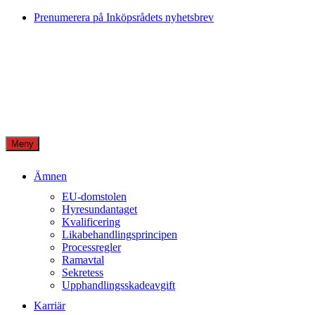
Skip
Prenumerera på Inköpsrådets nyhetsbrev
to
content
Meny
Ämnen
EU-domstolen
Hyresundantaget
Kvalificering
Likabehandlingsprincipen
Processregler
Ramavtal
Sekretess
Upphandlingsskadeavgift
Karriär