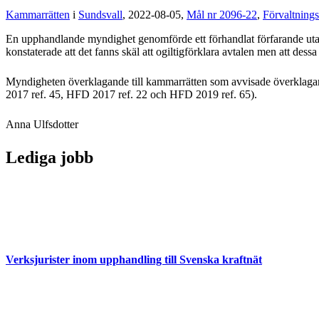
Kammarrätten
i
Sundsvall
, 2022-08-05,
Mål nr 2096-22
,
Förvaltnings
En upphandlande myndighet genomförde ett förhandlat förfarande utan f
konstaterade att det fanns skäl att ogiltigförklara avtalen men att dess
Myndigheten överklagande till kammarrätten som avvisade överklagand
2017 ref. 45, HFD 2017 ref. 22 och HFD 2019 ref. 65).
Anna Ulfsdotter
Lediga jobb
Verksjurister inom upphandling till Svenska kraftnät