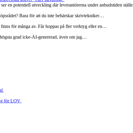
er en potentiell utveckling där leverantörerna under anbudstiden ställ
r
köpsrådet? Bara för att du inte behärskar skrivtekniker…
 finns för många av. Får hoppas på fler verktyg eller en…
 i högsta grad icke-AI-genererad, även om jag…
al
 väg för LOV
ng
a med EU‑rätten
äver ”eller likvärdigt”
s