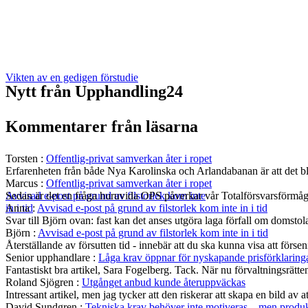
Vikten av en gedigen förstudie
Nytt från Upphandling24
Kommentarer från läsarna
Torsten
:
Offentlig-privat samverkan åter i ropet
Erfarenheten från både Nya Karolinska och Arlandabanan är att det bli
Marcus
:
Offentlig-privat samverkan åter i ropet
Sedan är det en fråga huruvida OPS påverkar vår Totalförsvarsförmå
Avvisad e-post på grund av filstorlek kom inte
Anna
:
Avvisad e-post på grund av filstorlek kom inte in i tid
in i tid
Svar till Björn ovan: fast kan det anses utgöra laga förfall om domst
Björn
:
Avvisad e-post på grund av filstorlek kom inte in i tid
Återställande av försutten tid - innebär att du ska kunna visa att fö
Senior upphandlare
:
Låga krav öppnar för nyskapande prisförklaring
Fantastiskt bra artikel, Sara Fogelberg. Tack. När nu förvaltningsrätten
Roland Sjögren
:
Utgånget anbud kunde återuppväckas
Intressant artikel, men jag tycker att den riskerar att skapa en bild av 
David Sundgren
:
Tekniska krav behöver inte motiveras – men produkt