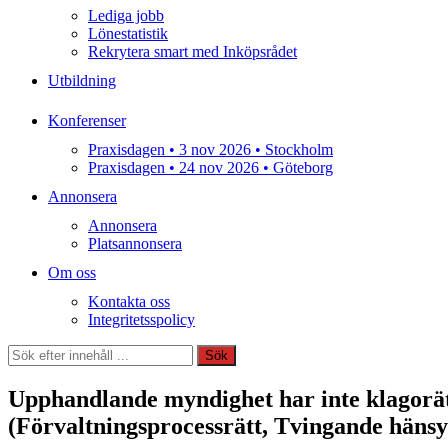
Lediga jobb
Lönestatistik
Rekrytera smart med Inköpsrådet
Utbildning
Konferenser
Praxisdagen • 3 nov 2026 • Stockholm
Praxisdagen • 24 nov 2026 • Göteborg
Annonsera
Annonsera
Platsannonsera
Om oss
Kontakta oss
Integritetsspolicy
Sök
Sök
Upphandlande myndighet har inte klagorätt 
(Förvaltningsprocessrätt, Tvingande hänsyn