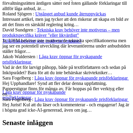
förvaltningsrätten äntligen sätter ned foten gällande förklaringar till
alltför låga anbud, är…
Roland Sjögren
:
Utgånget anbud kunde återuppväckas
Intressant artikel, men jag tycker att den riskerar att skapa en bild av
att det finns en särskild reglering kring…
David Sundgren
:
Tekniska krav behöver inte motiveras – men
produktspecifika kräver ”eller likvärdigt”
Ja, UHM behöver inte motivera de tekniska specifikationerna men
Tilldelningsbeslut som insiderinformation?
jag ser en potentiell utveckling där leverantörerna under anbudstiden
ställer frågor…
Jakob Waldersten
:
Låga krav öppnar för nyskapande
prisförklaringar
Vad är det för larvigt påhopp, både på textförfattaren och sedan på
Inköpsrådet? Bara för att du inte behärskar skrivtekniker…
Sara Fogelberg
:
Låga krav öppnar för nyskapande prisförklaringar
Hej Upphandlare! Synd att fler delar denna uppfattning.
Papperstigrar finns för många av. Får hoppas på fler verktyg eller
Låga krav öppnar för nyskapande
en…
prisförklaringar
Sara Fogelberg
:
Låga krav öppnar för nyskapande prisförklaringar
Hej Jurist! Kul att du läser och kommenterar - och engagerar! Jag är
i högsta grad icke-AI-genererad, även om jag…
Senaste inläggen