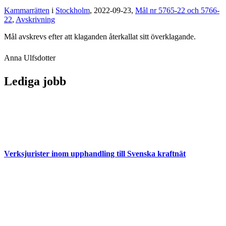
Kammarrätten
i
Stockholm
, 2022-09-23,
Mål nr 5765-22 och 5766-
22
,
Avskrivning
Mål avskrevs efter att klaganden återkallat sitt överklagande.
Anna Ulfsdotter
Lediga jobb
Verksjurister inom upphandling till Svenska kraftnät