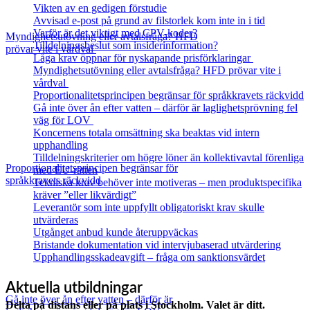
Vikten av en gedigen förstudie
Avvisad e-post på grund av filstorlek kom inte in i tid
Varför är det viktigt med CPV-koder?
Myndighetsutövning eller avtalsfråga? HFD
Tilldelningsbeslut som insiderinformation?
prövar vite i vårdval
Låga krav öppnar för nyskapande prisförklaringar
Myndighetsutövning eller avtalsfråga? HFD prövar vite i
vårdval
Proportionalitetsprincipen begränsar för språkkravets räckvidd
Gå inte över ån efter vatten – därför är laglighetsprövning fel
väg för LOV
Koncernens totala omsättning ska beaktas vid intern
upphandling
Tilldelningskriterier om högre löner än kollektivavtal förenliga
Proportionalitetsprincipen begränsar för
med EU‑rätten
språkkravets räckvidd
Tekniska krav behöver inte motiveras – men produktspecifika
kräver ”eller likvärdigt”
Leverantör som inte uppfyllt obligatoriskt krav skulle
utvärderas
Utgånget anbud kunde återuppväckas
Bristande dokumentation vid intervjubaserad utvärdering
Upphandlingsskadeavgift – fråga om sanktionsvärdet
Aktuella utbildningar
Gå inte över ån efter vatten – därför är
Delta på distans eller på plats i Stockholm. Valet är ditt.