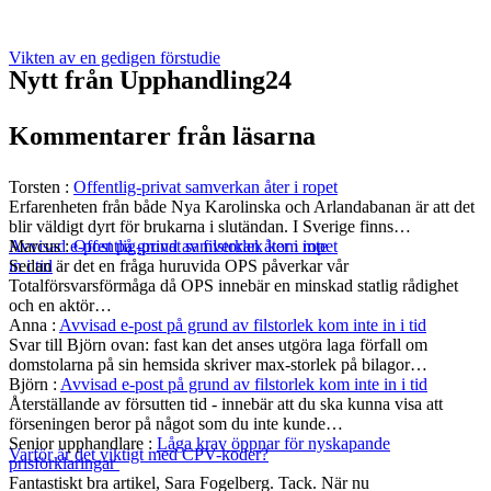
Vikten av en gedigen förstudie
Nytt från Upphandling24
Kommentarer från läsarna
Torsten
:
Offentlig-privat samverkan åter i ropet
Erfarenheten från både Nya Karolinska och Arlandabanan är att det
blir väldigt dyrt för brukarna i slutändan. I Sverige finns…
Marcus
:
Offentlig-privat samverkan åter i ropet
Avvisad e-post på grund av filstorlek kom inte
Sedan är det en fråga huruvida OPS påverkar vår
in i tid
Totalförsvarsförmåga då OPS innebär en minskad statlig rådighet
och en aktör…
Anna
:
Avvisad e-post på grund av filstorlek kom inte in i tid
Svar till Björn ovan: fast kan det anses utgöra laga förfall om
domstolarna på sin hemsida skriver max-storlek på bilagor…
Björn
:
Avvisad e-post på grund av filstorlek kom inte in i tid
Återställande av försutten tid - innebär att du ska kunna visa att
förseningen beror på något som du inte kunde…
Senior upphandlare
:
Låga krav öppnar för nyskapande
Varför är det viktigt med CPV-koder?
prisförklaringar
Fantastiskt bra artikel, Sara Fogelberg. Tack. När nu