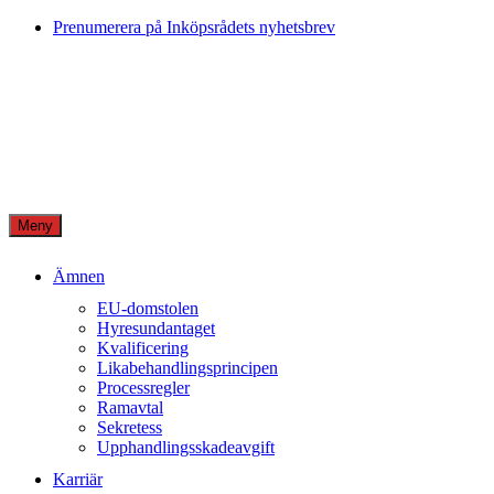
Skip
Prenumerera på Inköpsrådets nyhetsbrev
to
content
Meny
Ämnen
EU-domstolen
Hyresundantaget
Kvalificering
Likabehandlingsprincipen
Processregler
Ramavtal
Sekretess
Upphandlingsskadeavgift
Karriär