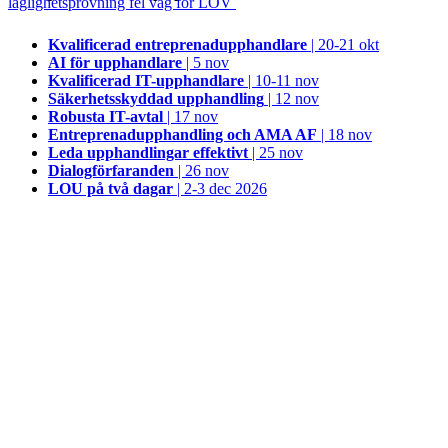
laglighetsprövning fel väg för LOV
Kvalificerad entreprenad­upphandlare
| 20-21 okt
AI för upphandlare
| 5 nov
Kvalificerad IT-upphandlare
| 10-11 nov
Säkerhetsskyddad upphandling
| 12 nov
Robusta IT-avtal
| 17 nov
Entreprenadupphandling och AMA AF
| 18 nov
Leda upphandlingar effektivt
| 25 nov
Dialogförfaranden
| 26 nov
LOU på två dagar
| 2-3 dec 2026